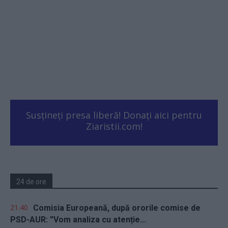
Susțineți presa liberă! Donați aici pentru
Ziaristii.com!
24 de ore
21.40
Comisia Europeană, după ororile comise de
PSD-AUR: ”Vom analiza cu atenție...