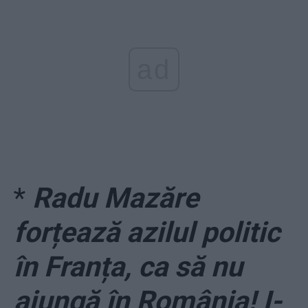
ad
*
Radu Mazăre
forțează azilul politic
în Franța, ca să nu
ajungă în România! I-