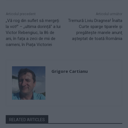
Articolul precedent
Articolul următor
„Vă rog din suflet să mergeți
Tremură Liviu Dragnea! Înalta
la vot!” – „ultima dorință” a lui
Curte sparge tiparele şi
Victor Rebengiuc, la 86 de
pregăteşte marele anunţ
ani, în fața a zeci de mii de
aşteptat de toată România
oameni, în Piața Victoriei
Grigore Cartianu
RELATED ARTICLES