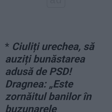
*
Ciuliți urechea, să
auziți bunăstarea
adusă de PSD!
Dragnea: „Este
zornăitul banilor în
buzunarele