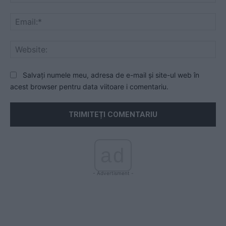
Ema
Web
Salvați numele meu, adresa de e-mail și site-ul web în
acest browser pentru data viitoare i comentariu.
ad
- Advertisment -