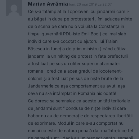
Marian Avrămia
luni, 20 mai 2019 La 22.07
Ce s-a întâmplat la Topoloveni cu jandarmii care i-
au băgat in duba pe protestatari , îmi aducea minte
de o scena pe care nu o voi uita la Constanța in
timpul guvernării PDL-iste Emil Boc ( cel mai slab
individ care s-a cocoțat cu ajutorul lui Traian
Băsescu in funcția de prim ministru ) când câțiva
jandarmi la un miting de protest in fata prefecturii ,
a fost luat pe sus un ofițer superior al armatei
romane , cred ca a acea gradul de locotenent-
colonel și a fost luat pe sus de niște brute de la
Jandarmerie ca așa comportament au avut, așa
ceva nu s-a întâmplat in România niciodată!
Ce doresc sa semnalez ca aceste unități teritoriale
de jandarmi sunt “ conduse de niște indivizi care
habar nu au de democrație de respectarea libertății
de exprimare. Modul in care s-au comportat nu
numai ca este de natura penală dar ma întreb ce fel
de oameni sunt , dacă au un respect oentru semenii