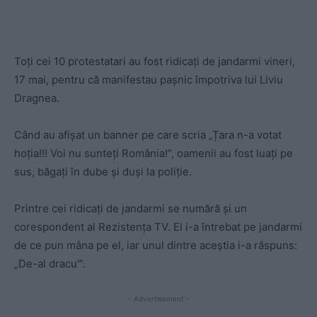
Toți cei 10 protestatari au fost ridicați de jandarmi vineri,
17 mai, pentru că manifestau pașnic împotriva lui Liviu
Dragnea.
Când au afișat un banner pe care scria „Țara n-a votat
hoția!!! Voi nu sunteți România!”, oamenii au fost luați pe
sus, băgați în dube și duși la poliție.
Printre cei ridicați de jandarmi se numără și un
corespondent al Rezistența TV. El i-a întrebat pe jandarmi
de ce pun mâna pe el, iar unul dintre aceștia i-a răspuns:
„De-al dracu'”.
- Advertisement -