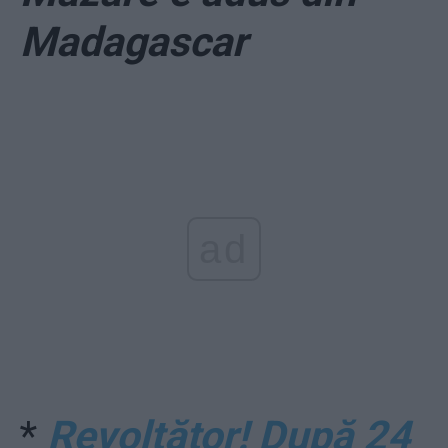
Madagascar
ad
*
Revoltător! După 24