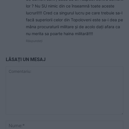
lor ? Nu SU nimic din ce înseamnă toate aceste
lucruri!!!! Cred ca singurul lucru pe care trebuie sa-l
facă superiorii celor din Topoloveni este sa-i dea pe
mâna procuraturii militare și de acolo dați afara ca
nu merita sa poarte haina militară!!!!
Răspundeți
LĂSAȚI UN MESAJ
Comentariu:
Nu