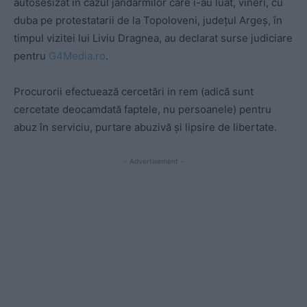
autosesizat în cazul jandarmilor care i-au luat, vineri, cu
duba pe protestatarii de la Topoloveni, județul Argeș, în
timpul vizitei lui Liviu Dragnea, au declarat surse judiciare
pentru
G4Media.ro
.
Procurorii efectuează cercetări in rem (adică sunt
cercetate deocamdată faptele, nu persoanele) pentru
abuz în serviciu, purtare abuzivă și lipsire de libertate.
- Advertisement -