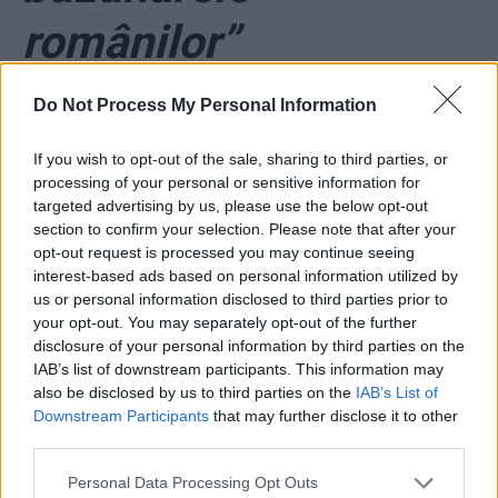
românilor”
*
Carmen Avram
Do Not Process My Personal Information
(PSD), minciună
If you wish to opt-out of the sale, sharing to third parties, or
processing of your personal or sensitive information for
targeted advertising by us, please use the below opt-out
grosolană despre
section to confirm your selection. Please note that after your
opt-out request is processed you may continue seeing
Guvernul Cioloș. În
interest-based ads based on personal information utilized by
us or personal information disclosed to third parties prior to
your opt-out. You may separately opt-out of the further
fața evidenței, a dat în
disclosure of your personal information by third parties on the
IAB’s list of downstream participants. This information may
bâlbâială, dar nu a
also be disclosed by us to third parties on the
IAB’s List of
Downstream Participants
that may further disclose it to other
retractat
third parties.
Personal Data Processing Opt Outs