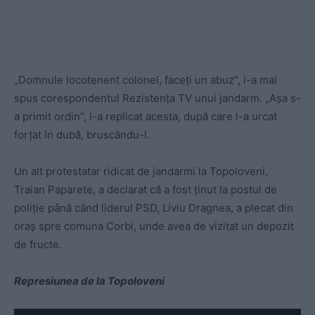
„Domnule locotenent colonel, faceți un abuz”, i-a mai
spus corespondentul Rezistența TV unui jandarm. „Așa s-
a primit ordin”, i-a replicat acesta, după care l-a urcat
forțat în dubă, bruscându-l.
Un alt protestatar ridicat de jandarmi la Topoloveni,
Traian Paparete, a declarat că a fost ținut la postul de
poliție până când liderul PSD, Liviu Dragnea, a plecat din
oraș spre comuna Corbi, unde avea de vizitat un depozit
de fructe.
Represiunea de la Topoloveni