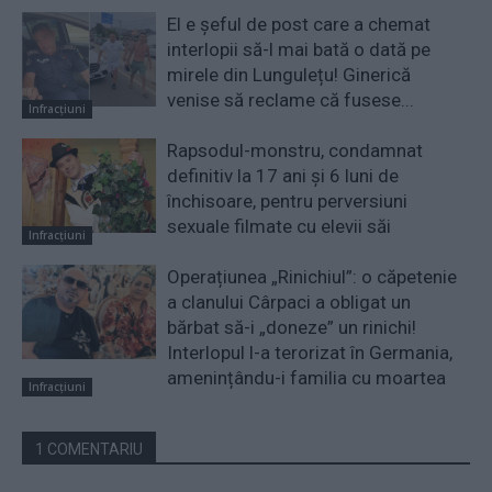
El e șeful de post care a chemat
interlopii să-l mai bată o dată pe
mirele din Lungulețu! Ginerică
venise să reclame că fusese...
Infracțiuni
Rapsodul-monstru, condamnat
definitiv la 17 ani și 6 luni de
închisoare, pentru perversiuni
sexuale filmate cu elevii săi
Infracțiuni
Operațiunea „Rinichiul”: o căpetenie
a clanului Cârpaci a obligat un
bărbat să-i „doneze” un rinichi!
Interlopul l-a terorizat în Germania,
amenințându-i familia cu moartea
Infracțiuni
1 COMENTARIU