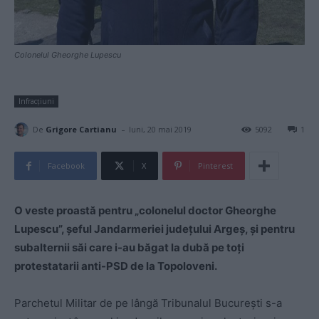
Colonelul Gheorghe Lupescu
Infracțiuni
-
De
Grigore Cartianu
luni, 20 mai 2019
5092
1
Facebook
X
Pinterest
O veste proastă pentru „colonelul doctor Gheorghe
Lupescu”, șeful Jandarmeriei județului Argeș, și pentru
subalternii săi care i-au băgat la dubă pe toți
protestatarii anti-PSD de la Topoloveni.
Parchetul Militar de pe lângă Tribunalul București s-a