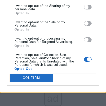
*
Dragnea mârlanul:
I want to opt-out of the Sharing of my
personal data.
Iohannis – „cel mai
Opted In
I want to opt-out of the Sale of my
mare mut pe care l-a
Personal Data.
Opted In
dat politica
I want to opt-out of processing my
Personal Data for Targeted Advertising.
Opted In
românească”
I want to opt-out of Collection, Use,
Retention, Sale, and/or Sharing of my
Personal Data that Is Unrelated with the
Purposes for which it was collected.
Opted Out
CONFIRM
ad