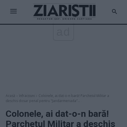
ad
Acasă
Infracțiuni
Colonele, ai dat-o-n bară! Parchetul Militar a
deschis dosar penal pentru "Jandarmeriada"...
Colonele, ai dat-o-n bară!
Parchetul Militar a deschis