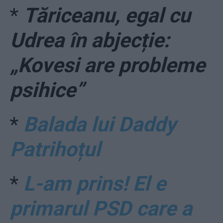
*
Tăriceanu, egal cu
Udrea în abjecție:
„Kovesi are probleme
psihice”
*
Balada lui Daddy
Patrihoțul
*
L-am prins! El e
primarul PSD care a