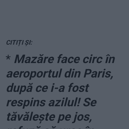
CITIȚI ȘI:
*
Mazăre face circ în
aeroportul din Paris,
după ce i-a fost
respins azilul! Se
tăvălește pe jos,