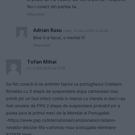
Nu-i corect din partea ta.
Răspundeți
Adrian Rusu
vineri, 10 iulie 2026 La 20.36
Bine ti-a facut, o meritai !!!
Răspundeți
Tofan Mihai
joi, 9 iulie 2026 La 17.59
Sa fim corecti si sa amintim faptul ca portughezul Cristiano
Ronaldo cu 3 etape de suspendare dupa cartonasul rosu
primit ptr un faul infect comis in meciul cu Irlanda si deci i-au
fost anulate de FIFA 2 etape de suspendare probabil ptr a
putea juca la primul meci de la Mondial al Portugaliei.
-https://www.gsp.ro/international/campionate/cristiano-
ronaldo-decizie-fifa-cartonas-rosu-portugalia-eliminare-
871976.html;