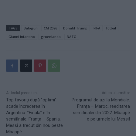
TAGS
Balogun
CM 2026
Donald Trump
FIFA
fotbal
Gianni Infantino
groenlanda
NATO
Articolul precedent
Articolul următor
Top favoriți după ”optimi”:
Programul de azi la Mondiale:
scade încrederea în
Franța – Maroc, reeditarea
Argentina. ”Finala” e în
semifinalei din 2022. Mbappé
semifinale: Franța – Spania.
e pe urmele lui Messi!
Messi a trecut din nou peste
Mbappé