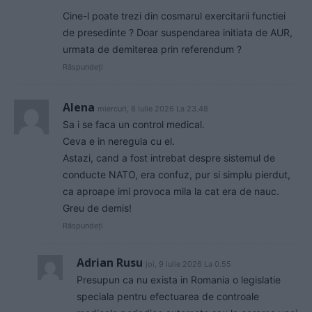
Cine-l poate trezi din cosmarul exercitarii functiei
de presedinte ? Doar suspendarea initiata de AUR,
urmata de demiterea prin referendum ?
Răspundeți
Alena
miercuri, 8 iulie 2026 La 23.48
Sa i se faca un control medical.
Ceva e in neregula cu el.
Astazi, cand a fost intrebat despre sistemul de
conducte NATO, era confuz, pur si simplu pierdut,
ca aproape imi provoca mila la cat era de nauc.
Greu de demis!
Răspundeți
Adrian Rusu
joi, 9 iulie 2026 La 0.55
Presupun ca nu exista in Romania o legislatie
speciala pentru efectuarea de controale