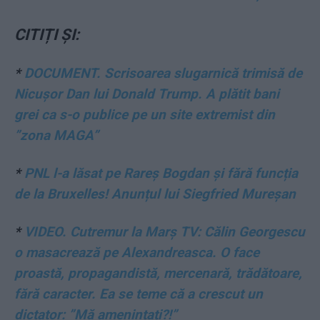
CITIȚI ȘI:
*
DOCUMENT. Scrisoarea slugarnică trimisă de
Nicușor Dan lui Donald Trump. A plătit bani
grei ca s-o publice pe un site extremist din
”zona MAGA”
*
PNL l-a lăsat pe Rareș Bogdan și fără funcția
de la Bruxelles! Anunțul lui Siegfried Mureșan
*
VIDEO. Cutremur la Marș TV: Călin Georgescu
o masacrează pe Alexandreasca. O face
proastă, propagandistă, mercenară, trădătoare,
fără caracter. Ea se teme că a crescut un
dictator: ”Mă amenințați?!”