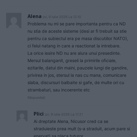
Alena
joi, 9 iulie 2026 La 12.10
Problema nu mi se pare importanta pentru ca ND
nu stia de aceste sisteme (desi ar fi trebuit sa stie
pentru ca subiectul era pe masa discutiilor NATO),
ci felul natang in care a reactionat la intrebare.
La orice iesire ND nu are alura unui presedinte.
Mersul balanganit, greseli la primirile oficiale,
ezitarile, datul din maini, pauzele lungi de gandire,
privirea in jos, stersul la nas cu mana, comunicare
slaba, discursuri balbaite si gafe, de multe ori cu
strambaturi, sau incoerente etc
Răspundeți
Plici
joi, 9 iulie 2026 La 17.21
Ai dreptate Alena, Nicusor cred ca se
straduieste prea mult (s-a straduit, acum pare si
enervat) sa placa tuturor.