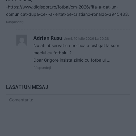
-https://www.digisport.ro/fotbal/cm-2026/fifa-a-dat-un-
comunicat-dupa-ce-l-a-iertat-pe-cristiano-ronaldo-3945433.
Răspundeți
Adrian Rusu
vineri, 10 iulie 2026 La 20.38
Nu ati observat ca politica a cistigat la scor
meciul cu fotbalul ?
Doar Grigore insista zilnic cu fotbalul …
Răspundeți
LĂSAȚI UN MESAJ