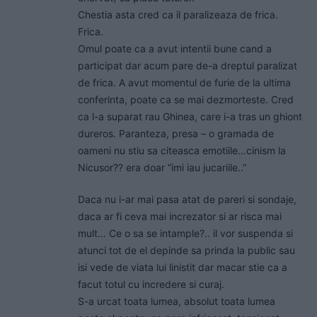
Chestia asta cred ca il paralizeaza de frica.
Frica.
Omul poate ca a avut intentii bune cand a
participat dar acum pare de-a dreptul paralizat
de frica. A avut momentul de furie de la ultima
conferinta, poate ca se mai dezmorteste. Cred
ca l-a suparat rau Ghinea, care i-a tras un ghiont
dureros. Paranteza, presa – o gramada de
oameni nu stiu sa citeasca emotiile…cinism la
Nicusor?? era doar “imi iau jucariile..”
Daca nu i-ar mai pasa atat de pareri si sondaje,
daca ar fi ceva mai increzator si ar risca mai
mult… Ce o sa se intample?.. il vor suspenda si
atunci tot de el depinde sa prinda la public sau
isi vede de viata lui linistit dar macar stie ca a
facut totul cu incredere si curaj.
S-a urcat toata lumea, absolut toata lumea