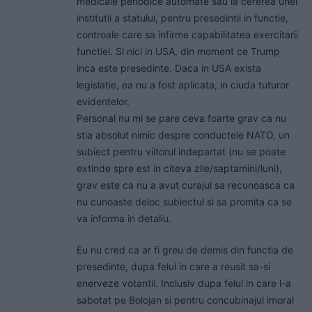
medicale periodice automate sau la cererea unei
institutii a statului, pentru presedintii in functie,
controale care sa infirme capabilitatea exercitarii
functiei. Si nici in USA, din moment ce Trump
inca este presedinte. Daca in USA exista
legislatie, ea nu a fost aplicata, in ciuda tuturor
evidentelor.
Personal nu mi se pare ceva foarte grav ca nu
stia absolut nimic despre conductele NATO, un
subiect pentru viitorul indepartat (nu se poate
extinde spre est in citeva zile/saptamini/luni),
grav este ca nu a avut curajul sa recunoasca ca
nu cunoaste deloc subiectul si sa promita ca se
va informa in detaliu.
Eu nu cred ca ar fi greu de demis din functia de
presedinte, dupa felul in care a reusit sa-si
enerveze votantii. Inclusiv dupa felul in care l-a
sabotat pe Bolojan si pentru concubinajul imoral