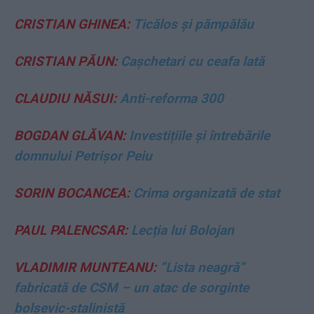
CRISTIAN GHINEA:
Ticălos și pămpălău
CRISTIAN PĂUN:
Cașchetari cu ceafa lată
CLAUDIU NĂSUI:
Anti-reforma 300
BOGDAN GLĂVAN:
Investițiile și întrebările
domnului Petrișor Peiu
SORIN BOCANCEA:
Crima organizată de stat
PAUL PALENCSAR:
Lecția lui Bolojan
VLADIMIR MUNTEANU:
”Lista neagră”
fabricată de CSM – un atac de sorginte
bolșevic-stalinistă