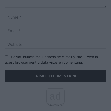
Comentariu:
Nu
Ema
Web
Salvați numele meu, adresa de e-mail și site-ul web în
acest browser pentru data viitoare i comentariu.
ad
- Advertisment -