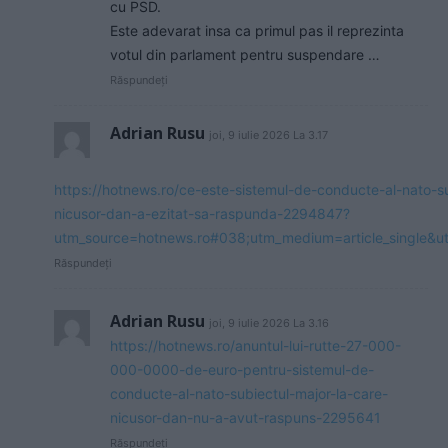
cu PSD.
Este adevarat insa ca primul pas il reprezinta
votul din parlament pentru suspendare …
Răspundeți
Adrian Rusu
joi, 9 iulie 2026 La 3.17
https://hotnews.ro/ce-este-sistemul-de-conducte-al-nato-su
nicusor-dan-a-ezitat-sa-raspunda-2294847?
utm_source=hotnews.ro#038;utm_medium=article_single&
Răspundeți
Adrian Rusu
joi, 9 iulie 2026 La 3.16
https://hotnews.ro/anuntul-lui-rutte-27-000-
000-0000-de-euro-pentru-sistemul-de-
conducte-al-nato-subiectul-major-la-care-
nicusor-dan-nu-a-avut-raspuns-2295641
Răspundeți