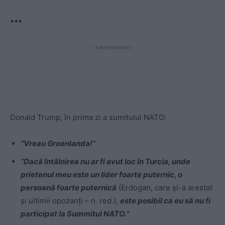
***
- Advertisement -
Donald Trump, în prima zi a sumitului NATO:
“Vreau Groenlanda!”
“Dacă întâlnirea nu ar fi avut loc în Turcia, unde
prietenul meu este un lider foarte puternic, o
persoană foarte puternică
(Erdogan, care și-a arestat
și ultimii opozanți – n. red.),
este posibil ca eu să nu fi
participat la Summitul NATO.”