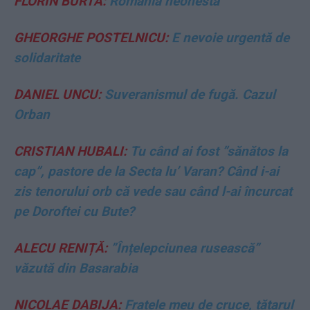
FLORIN BURTA:
România neonestă
GHEORGHE POSTELNICU:
E nevoie urgentă de
solidaritate
DANIEL UNCU:
Suveranismul de fugă. Cazul
Orban
CRISTIAN HUBALI:
Tu când ai fost ”sănătos la
cap”, pastore de la Secta lu’ Varan? Când i-ai
zis tenorului orb că vede sau când l-ai încurcat
pe Doroftei cu Bute?
ALECU RENIȚĂ:
”Înțelepciunea rusească”
văzută din Basarabia
NICOLAE DABIJA:
Fratele meu de cruce, tătarul