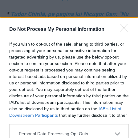
*
Tudor Chirilă, pe pagina lui Nicușor Dan: ”Nu
v-am votat să ajungeți primul PSD-ist al țării”.
Do Not Process My Personal Information
Festival de comentarii critice la comunicatul
tendențios al președintelui
If you wish to opt-out of the sale, sharing to third parties, or
processing of your personal or sensitive information for
*
Pesedan lovește din nou! Nicușor Dan dă vină
targeted advertising by us, please use the below opt-out
section to confirm your selection. Please note that after your
pe PNL, care nu vrea să voteze necondiționat
opt-out request is processed you may continue seeing
Guvernul Grindeanu
interest-based ads based on personal information utilized by
us or personal information disclosed to third parties prior to
your opt-out. You may separately opt-out of the further
*
Poza trădării ”liberale”: Veștea, Bode,
disclosure of your personal information by third parties on the
Gorghiu, Thuma, Stroe, fericiți printre PSD-iști.
IAB’s list of downstream participants. This information may
Lângă Grindeanu apare și Tomac
also be disclosed by us to third parties on the
IAB’s List of
Downstream Participants
that may further disclose it to other
third parties.
*
Orban intră în război total cu Nicușor Dan:
”Să nu te miri dacă voi susţine demiterea ta!” /
Personal Data Processing Opt Outs