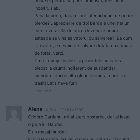
peste el pentru ca pare infricosat, tensionat,
incoltit, slab.
Pana la urma, daca el are intentii bune, ce poate
pierde? ..aprecierile de doi bani ale unei natiuni
care a votat 35 de ani ca luzerii iar acum
asteapa sa vina salvatorul cu salvarea?! La cum
s-a votat, e nevoie de salvare dotata cu camasi
de forta, verzi.
Cu tot curajul inainte si proiectele cu care a
plecat la drum! Indiferent de suspendari,
mandatul doi ori alta glorie efemera, care sic
trasit! Let’s have fun!
Răspundeți
Alena
joi, 9 iulie 2026 La 17.07
Grigore Cartianu, mi-ai sters postarea, dar ai lasat-
o pe a lui Gabriel.
E un mesaj murdar.
El poate sa ma insulte, dar eu nu pot sa-i raspund.