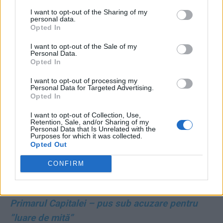
”În loc să lupți împotriva lor, te-ai aliat cu ei.
I want to opt-out of the Sharing of my
personal data.
Asta se cheamă trădare!”
Opted In
I want to opt-out of the Sale of my
*
Prima listă de excluși din PNL: Rareș Bogdan,
Personal Data.
Opted In
Alina Gorghiu, Lucian Bode, Hubert Thuma,
Adrian Veștea
I want to opt-out of processing my
Personal Data for Targeted Advertising.
Opted In
*
”A sunat Lia”… și Dominic Fritz a fost
I want to opt-out of Collection, Use,
executat ca-n Belarus, pentru nimic! Marii hoți
Retention, Sale, and/or Sharing of my
Personal Data that Is Unrelated with the
de la PSD stau liniștiți
Purposes for which it was collected.
Opted Out
*
DNA se implică periculos în bătălia politică
CONFIRM
din PNL: brusc, scoate de la sertar un dosar al
lui Ciprian Ciucu, ”mâna dreaptă” a lui Bolojan!
Primarul Capitalei – pus sub acuzare pentru
”luare de mită”