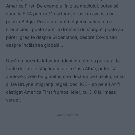
America First. De exemplu, în ziua meciului, putea să
sune la FIFA pentru 11 cartonașe roșii în avans, dar
pentru Belgia. Poate nu sunt belgienii suficient de
credincioși, poate sunt “extremiști de stânga”, poate au
păreri greșite despre Groenlanda, despre Covid sau
despre încălzirea globală…
Dacă nu percuta Infantino (deși Infantino a percutat la
toate dorințele stăpânului de la Casa Albă), putea să
anuleze vizele belgienilor, să-i declare pe Lukaku, Doku
și De Bruyne imigranți ilegali, deci ICE – șo pe ei! Ar fi
câștigat America First frumos, lejer, cu 3-0 la ”masa
verde”.
- Advertisement -