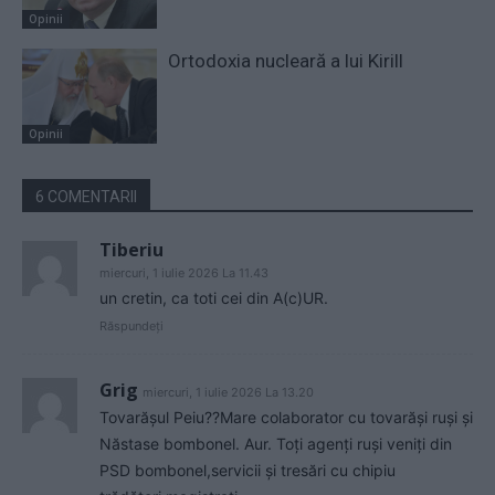
Opinii
Ortodoxia nucleară a lui Kirill
Opinii
6 COMENTARII
Tiberiu
miercuri, 1 iulie 2026 La 11.43
un cretin, ca toti cei din A(c)UR.
Răspundeți
Grig
miercuri, 1 iulie 2026 La 13.20
Tovarășul Peiu??Mare colaborator cu tovarăși ruși și
Năstase bombonel. Aur. Toți agenți ruși veniți din
PSD bombonel,servicii și tresări cu chipiu