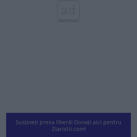
ad
- Advertisment -
Susțineți presa liberă! Donați aici pentru
Ziaristii.com!