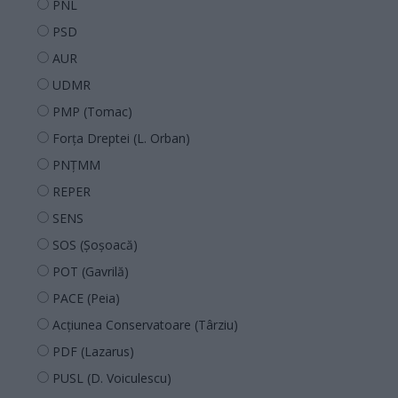
PNL
PSD
AUR
UDMR
PMP (Tomac)
Forța Dreptei (L. Orban)
PNȚMM
REPER
SENS
SOS (Șoșoacă)
POT (Gavrilă)
PACE (Peia)
Acțiunea Conservatoare (Târziu)
PDF (Lazarus)
PUSL (D. Voiculescu)