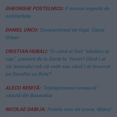
GHEORGHE POSTELNICU:
E nevoie urgentă de
solidaritate
DANIEL UNCU:
Suveranismul de fugă. Cazul
Orban
CRISTIAN HUBALI:
Tu când ai fost ”sănătos la
cap”, pastore de la Secta lu’ Varan? Când i-ai
zis tenorului orb că vede sau când l-ai încurcat
pe Doroftei cu Bute?
ALECU RENIȚĂ:
”Înțelepciunea rusească”
văzută din Basarabia
NICOLAE DABIJA:
Fratele meu de cruce, tătarul