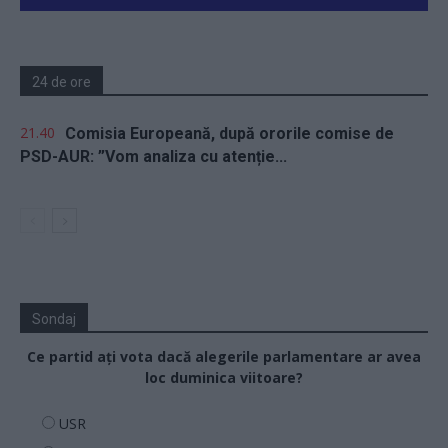
24 de ore
21.40
Comisia Europeană, după ororile comise de
PSD-AUR: ”Vom analiza cu atenție...
Sondaj
Ce partid ați vota dacă alegerile parlamentare ar avea
loc duminica viitoare?
USR