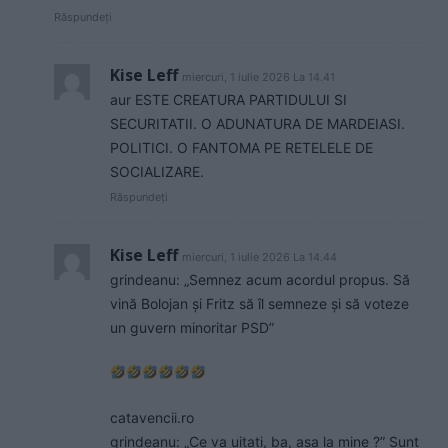
Răspundeți
Kise Leff
miercuri, 1 iulie 2026 La 14.41
aur ESTE CREATURA PARTIDULUI SI
SECURITATII. O ADUNATURA DE MARDEIASI.
POLITICI. O FANTOMA PE RETELELE DE
SOCIALIZARE.
Răspundeți
Kise Leff
miercuri, 1 iulie 2026 La 14.44
grindeanu: „Semnez acum acordul propus. Să
vină Bolojan și Fritz să îl semneze și să voteze
un guvern minoritar PSD”
catavencii.ro
grindeanu: „Ce va uitati, ba, asa la mine ?” Sunt