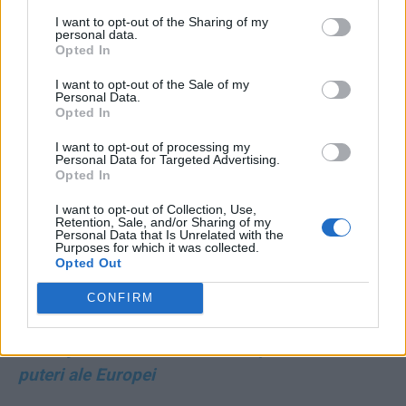
lui Ciprian Ciucu, ”mâna dreaptă” a lui Bolojan!
I want to opt-out of the Sharing of my
personal data.
Primarul Capitalei – pus sub acuzare pentru
Opted In
”luare de mită”
I want to opt-out of the Sale of my
Personal Data.
Opted In
CAMPIONATUL MONDIAL DE FOTBAL
I want to opt-out of processing my
Personal Data for Targeted Advertising.
*
Norvegia – prima echipă
Opted In
europeană calificată în
I want to opt-out of Collection, Use,
Retention, Sale, and/or Sharing of my
”optimi”. Haaland, din nou
Personal Data that Is Unrelated with the
Purposes for which it was collected.
decisiv
Opted Out
CONFIRM
*
Germania și Olanda, eliminate de la Mondiale!
Penalty-urile devin un blestem pentru marile
puteri ale Europei