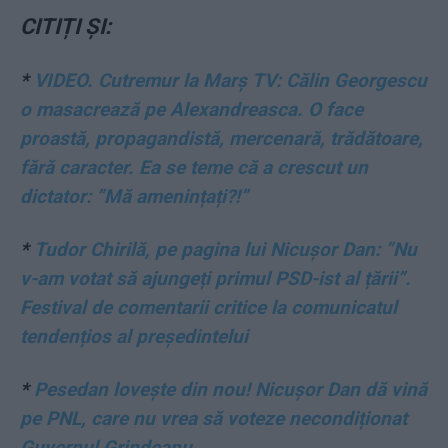
CITIȚI ȘI:
*
VIDEO. Cutremur la Marș TV: Călin Georgescu
o masacrează pe Alexandreasca. O face
proastă, propagandistă, mercenară, trădătoare,
fără caracter. Ea se teme că a crescut un
dictator: ”Mă amenințați?!”
*
Tudor Chirilă, pe pagina lui Nicușor Dan: ”Nu
v-am votat să ajungeți primul PSD-ist al țării”.
Festival de comentarii critice la comunicatul
tendențios al președintelui
*
Pesedan lovește din nou! Nicușor Dan dă vină
pe PNL, care nu vrea să voteze necondiționat
Guvernul Grindeanu