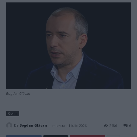
Bogdan Glăvan
Opinii
-
De
Bogdan Glăvan
miercuri, 1 iulie 2026
2486
6