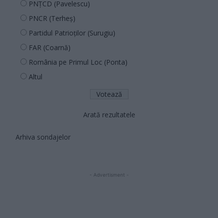
PNȚCD (Pavelescu)
PNCR (Terheș)
Partidul Patrioților (Surugiu)
FAR (Coarnă)
România pe Primul Loc (Ponta)
Altul
Arată rezultatele
Arhiva sondajelor
- Advertisment -