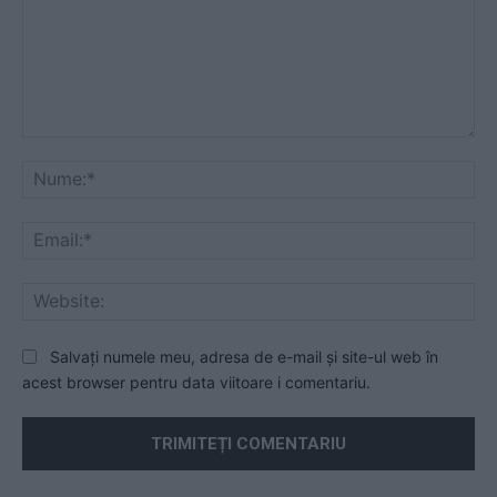
Comentariu:
Nu
Ema
Web
Salvați numele meu, adresa de e-mail și site-ul web în
acest browser pentru data viitoare i comentariu.