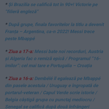
*
Și Brazilia se califică tot în 90+! Victorie pe
”filieră engleză”
*
După grupe, finala favoritelor la titlu a devenit
Franța – Argentina, ca-n 2022! Messi trece
peste Mbappé
*
Ziua a 17-a:
Messi bate noi recorduri, Austria
și Algeria fac o remiză epică / Programul ”16-
imilor”: cel mai tare e Portugalia – Croația
*
Ziua a 16-a:
Dembélé îl egalează pe Mbappé
din pasele acestuia / Uruguay e îngropată de
portarul-veteran / Capul Verde scrie istorie /
Belgia câștigă grupa cu punctaj mediocru /
Senegal se califică după două înfrângeri