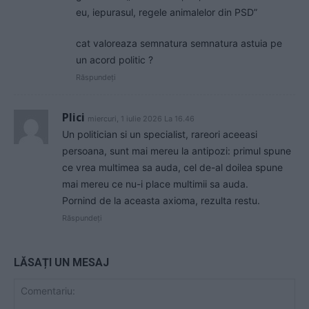
eu, iepurasul, regele animalelor din PSD”
cat valoreaza semnatura semnatura astuia pe
un acord politic ?
Răspundeți
Plici
miercuri, 1 iulie 2026 La 16.46
Un politician si un specialist, rareori aceeasi
persoana, sunt mai mereu la antipozi: primul spune
ce vrea multimea sa auda, cel de-al doilea spune
mai mereu ce nu-i place multimii sa auda.
Pornind de la aceasta axioma, rezulta restu.
Răspundeți
LĂSAȚI UN MESAJ