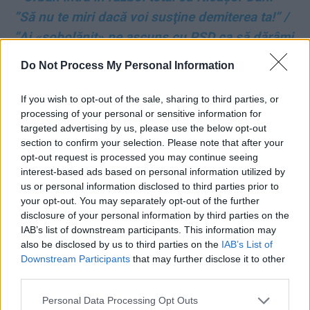
”Să nu te miri dacă voi susţine demiterea ta!” /
”Ai «șobolănit» pe ascuns cu PSD ca să dărâmi
Guvernul Bolojan” / ”În loc să lupți împotriva
Do Not Process My Personal Information
lor, te-ai aliat cu ei. Asta se cheamă trădare!”
If you wish to opt-out of the sale, sharing to third parties, or
*
Prima listă de excluși din PNL: Rareș Bogdan,
processing of your personal or sensitive information for
targeted advertising by us, please use the below opt-out
Alina Gorghiu, Lucian Bode, Hubert Thuma,
section to confirm your selection. Please note that after your
Adrian Veștea. Cei 5 au ultimatum până luni la
opt-out request is processed you may continue seeing
ora 12.00
interest-based ads based on personal information utilized by
us or personal information disclosed to third parties prior to
your opt-out. You may separately opt-out of the further
*
”A sunat Lia”… și Dominic Fritz a fost
disclosure of your personal information by third parties on the
executat ca-n Belarus, pentru nimic! Marii hoți
IAB’s list of downstream participants. This information may
also be disclosed by us to third parties on the
IAB’s List of
de la PSD stau liniștiți
Downstream Participants
that may further disclose it to other
third parties.
*
DNA se implică periculos în bătălia politică
Personal Data Processing Opt Outs
din PNL: brusc, scoate de la sertar un dosar al