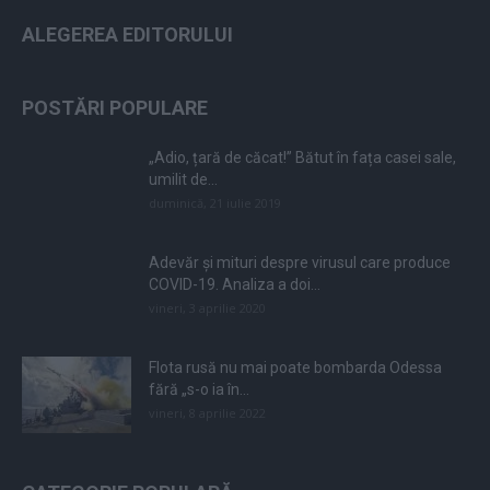
ALEGEREA EDITORULUI
POSTĂRI POPULARE
„Adio, țară de căcat!” Bătut în fața casei sale,
umilit de...
duminică, 21 iulie 2019
Adevăr și mituri despre virusul care produce
COVID-19. Analiza a doi...
vineri, 3 aprilie 2020
Flota rusă nu mai poate bombarda Odessa
fără „s-o ia în...
vineri, 8 aprilie 2022