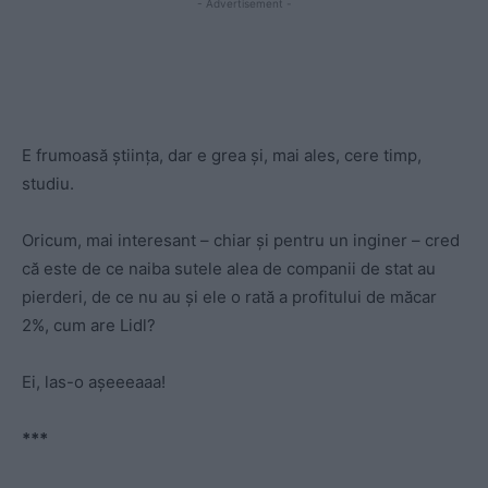
- Advertisement -
E frumoasă știința, dar e grea și, mai ales, cere timp,
studiu.
Oricum, mai interesant – chiar și pentru un inginer – cred
că este de ce naiba sutele alea de companii de stat au
pierderi, de ce nu au și ele o rată a profitului de măcar
2%, cum are Lidl?
Ei, las-o așeeeaaa!
***