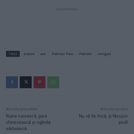
- Advertisement -
TAGS
acțiuni
aur
Petrisor Peiu
Petrom
romgaz
Articolul precedent
Articolul următor
Ruina rusească, gara
Nu vă fie frică, și Nicușor
chinezească și oglinda
pică!
sârbească