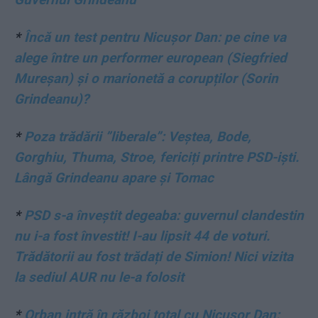
*
Încă un test pentru Nicușor Dan: pe cine va
alege între un performer european (Siegfried
Mureșan) și o marionetă a corupților (Sorin
Grindeanu)?
*
Poza trădării ”liberale”: Veștea, Bode,
Gorghiu, Thuma, Stroe, fericiți printre PSD-iști.
Lângă Grindeanu apare și Tomac
*
PSD s-a înveștit degeaba: guvernul clandestin
nu i-a fost învestit! I-au lipsit 44 de voturi.
Trădătorii au fost trădați de Simion! Nici vizita
la sediul AUR nu le-a folosit
*
Orban intră în război total cu Nicușor Dan: