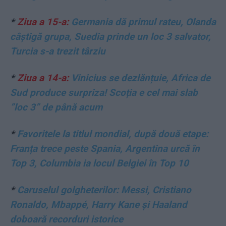
*
Ziua a 15-a:
Germania dă primul rateu, Olanda
câștigă grupa, Suedia prinde un loc 3 salvator,
Turcia s-a trezit târziu
*
Ziua a 14-a:
Vinicius se dezlănțuie, Africa de
Sud produce surpriza! Scoția e cel mai slab
”loc 3” de până acum
*
Favoritele la titlul mondial, după două etape:
Franța trece peste Spania, Argentina urcă în
Top 3, Columbia ia locul Belgiei în Top 10
*
Caruselul golgheterilor: Messi, Cristiano
Ronaldo, Mbappé, Harry Kane și Haaland
doboară recorduri istorice