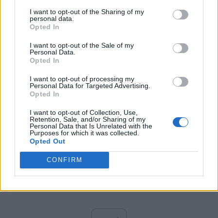
ALTE EDITORIALE:
I want to opt-out of the Sharing of my
personal data.
Opted In
GRIGORE CARTIANU:
Mineriada lui Nicușor
I want to opt-out of the Sale of my
Personal Data.
Opted In
ADRIAN PAPAHAGI:
O șansă ratată: Guvernul
Tomac
I want to opt-out of processing my
Personal Data for Targeted Advertising.
Opted In
CRISTIAN GHINEA:
Ticălos și pămpălău
I want to opt-out of Collection, Use,
Retention, Sale, and/or Sharing of my
Personal Data that Is Unrelated with the
CRISTIAN PĂUN:
Caviar
Purposes for which it was collected.
Opted Out
CONFIRM