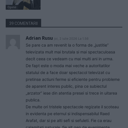
Opinii
39 COMENTARII
Adrian Rusu
joi, 2 iulie 2026 La 1.56
Se pare ca am revenit la o forma de „justitie”
televizata mult mai brutala si mai spectaculoasa
decit ceea ce vedeam cu mai multi ani in urma.
De fapt este o moda mai veche a autoritatilor
statului de a face doar spectacol televizat cu
pretinse actiuni ferme si eficiente pentru probleme
de aparent interes public, pina ce subiectul
„arzator” iese din atentia presei si trece in uitarea
publica.
De multe ori tristele spectacole regizate il scoteau
in evidenta pe eternul si indispensabilul Raed
Arafat, dar si pe alti sefi si sefuleti. Fie ca erau
calamitati naturale, fie alt gen de evenimente,