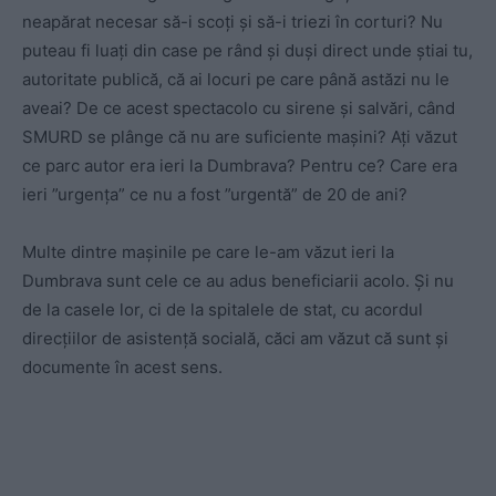
neapărat necesar să-i scoți și să-i triezi în corturi? Nu
puteau fi luați din case pe rând și duși direct unde știai tu,
autoritate publică, că ai locuri pe care până astăzi nu le
aveai? De ce acest spectacolo cu sirene și salvări, când
SMURD se plânge că nu are suficiente mașini? Ați văzut
ce parc autor era ieri la Dumbrava? Pentru ce? Care era
ieri ”urgența” ce nu a fost ”urgentă” de 20 de ani?
Multe dintre mașinile pe care le-am văzut ieri la
Dumbrava sunt cele ce au adus beneficiarii acolo. Și nu
de la casele lor, ci de la spitalele de stat, cu acordul
direcțiilor de asistență socială, căci am văzut că sunt și
documente în acest sens.