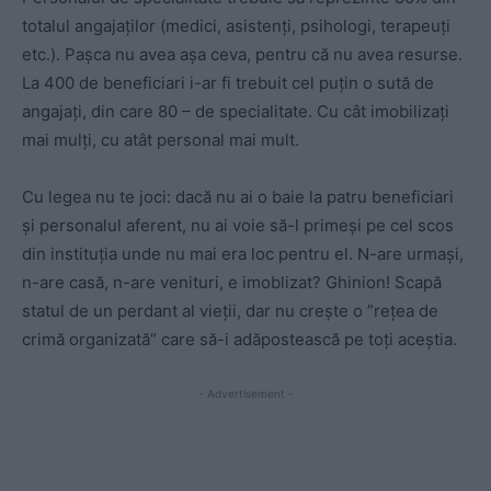
totalul angajaților (medici, asistenți, psihologi, terapeuți
etc.). Pașca nu avea așa ceva, pentru că nu avea resurse.
La 400 de beneficiari i-ar fi trebuit cel puțin o sută de
angajați, din care 80 – de specialitate. Cu cât imobilizați
mai mulți, cu atât personal mai mult.
Cu legea nu te joci: dacă nu ai o baie la patru beneficiari
și personalul aferent, nu ai voie să-l primeși pe cel scos
din instituția unde nu mai era loc pentru el. N-are urmași,
n-are casă, n-are venituri, e imoblizat? Ghinion! Scapă
statul de un perdant al vieții, dar nu crește o ”rețea de
crimă organizată” care să-i adăpostească pe toți aceștia.
- Advertisement -