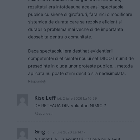
rezultatul era intotdeauna aceleasi: spectacole
publice cu sirene si girofaruri, fara nici o modificare
sistemica de durata care sa rezolve eficient si
durabil o problema mai veche si de importanta
deosebita pentru o comunitate.
Daca spectacolul era destinat evidentierii
competentei si eficientei noului sef DIICOT numit de
presedinte in ciuda unor proteste publice… metoda
aplicata nu poate stirni decit o sila nedisimulata.
Răspundeți
Kise Leff
joi, 2 iulie 2026 La 10.59
DE RETEAUA DIN voluntari NIMIC ?
Răspundeți
Grig
joi, 2 iulie 2026 La 14.17
A sunat Lia. La Voluntari,Craiova nu a avut