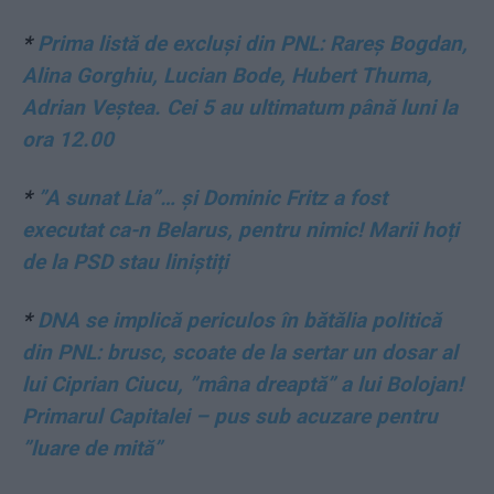
*
Prima listă de excluși din PNL: Rareș Bogdan,
Alina Gorghiu, Lucian Bode, Hubert Thuma,
Adrian Veștea. Cei 5 au ultimatum până luni la
ora 12.00
*
”A sunat Lia”… și Dominic Fritz a fost
executat ca-n Belarus, pentru nimic! Marii hoți
de la PSD stau liniștiți
*
DNA se implică periculos în bătălia politică
din PNL: brusc, scoate de la sertar un dosar al
lui Ciprian Ciucu, ”mâna dreaptă” a lui Bolojan!
Primarul Capitalei – pus sub acuzare pentru
”luare de mită”