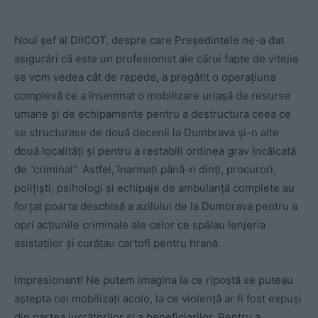
Noul șef al DIICOT, despre care Președintele ne-a dat
asigurări că este un profesionist ale cărui fapte de vitejie
se vom vedea cât de repede, a pregătit o operațiune
complexă ce a însemnat o mobilizare uriașă de resurse
umane și de echipamente pentru a destructura ceea ce
se structurase de două decenii la Dumbrava și-n alte
două localități și pentru a restabili ordinea grav încălcată
de ”criminal”. Astfel, înarmați până-n dinți, procurori,
polițiști, psihologi și echipaje de ambulanță complete au
forțat poarta deschisă a azilului de la Dumbrava pentru a
opri acțiunile criminale ale celor ce spălau lenjeria
asistaților și curățau cartofi pentru hrană.
Impresionant! Ne putem imagina la ce ripostă se puteau
aștepta cei mobilizați acolo, la ce violență ar fi fost expuși
din partea lucrătorilor și a beneficiarilor. Pentru a