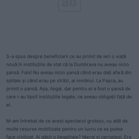
ad
S-a spus despre beneficiarii ce au primit de ieri o viață
nouă în instituțiile de stat că la Dumbrava nu aveau nicio
șansă. Fals! Nu aveau nicio șansă când erau dați afară din
spitale și când erau pe străzi, ai nimănui. La Pașca, au
primit o șansă. Așa, ilegal, dar pentru ei a fost o șansă de
care i-au lipsit instituțiile legale, ce aveau obligații față de
ei.
M-am întrebat de ce acest spectacol grotesc, cu atât de
multe resurse mobilizate pentru un lucru ce se putea
face civilizat. Ai găsit o ilegalitate? Mergi și cercetezi. Era