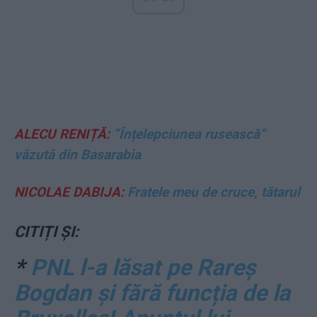
ALECU RENIȚĂ:
”Înțelepciunea rusească”
văzută din Basarabia
NICOLAE DABIJA:
Fratele meu de cruce, tătarul
CITIȚI ȘI:
*
PNL l-a lăsat pe Rareș
Bogdan și fără funcția de la