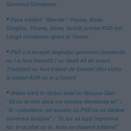
Guvernul Grindeanu
*
Poza trădării ”liberale”: Veștea, Bode,
Gorghiu, Thuma, Stroe, fericiți printre PSD-iști.
Lângă Grindeanu apare și Tomac
*
PSD s-a înveștit degeaba: guvernul clandestin
nu i-a fost învestit! I-au lipsit 44 de voturi.
Trădătorii au fost trădați de Simion! Nici vizita
la sediul AUR nu le-a folosit
*
Orban intră în război total cu Nicușor Dan:
”Să nu te miri dacă voi susţine demiterea ta!” /
”Ai «șobolănit» pe ascuns cu PSD ca să dărâmi
Guvernul Bolojan” / ”În loc să lupți împotriva
lor, te-ai aliat cu ei. Asta se cheamă trădare!”