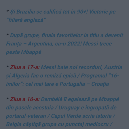
*
Și Brazilia se califică tot în 90+! Victorie pe
”filieră engleză”
*
După grupe, finala favoritelor la titlu a devenit
Franța – Argentina, ca-n 2022! Messi trece
peste Mbappé
*
Ziua a 17-a:
Messi bate noi recorduri, Austria
și Algeria fac o remiză epică / Programul ”16-
imilor”: cel mai tare e Portugalia – Croația
*
Ziua a 16-a:
Dembélé îl egalează pe Mbappé
din pasele acestuia / Uruguay e îngropată de
portarul-veteran / Capul Verde scrie istorie /
Belgia câștigă grupa cu punctaj mediocru /