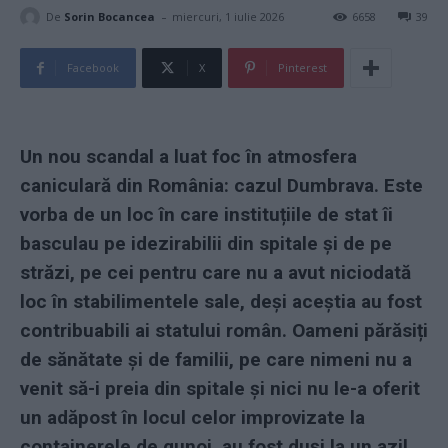
-
De
Sorin Bocancea
miercuri, 1 iulie 2026
6658
39
Facebook
X
Pinterest
Un nou scandal a luat foc în atmosfera
caniculară din România: cazul Dumbrava. Este
vorba de un loc în care instituțiile de stat îi
basculau pe idezirabilii din spitale și de pe
străzi, pe cei pentru care nu a avut niciodată
loc în stabilimentele sale, deși aceștia au fost
contribuabili ai statului român. Oameni părăsiți
de sănătate și de familii, pe care nimeni nu a
venit să-i preia din spitale și nici nu le-a oferit
un adăpost în locul celor improvizate la
containerele de gunoi, au fost duși la un azil