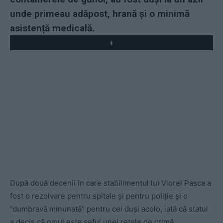
unde primeau adăpost, hrană și o minimă
asistență medicală.
Play
După două decenii în care stabilimentul lui Viorel Pașca a
fost o rezolvare pentru spitale și pentru poliție și o
”dumbravă minunată” pentru cei duși acolo, iată că statul
a decis că omul este șeful unei rețele de crimă