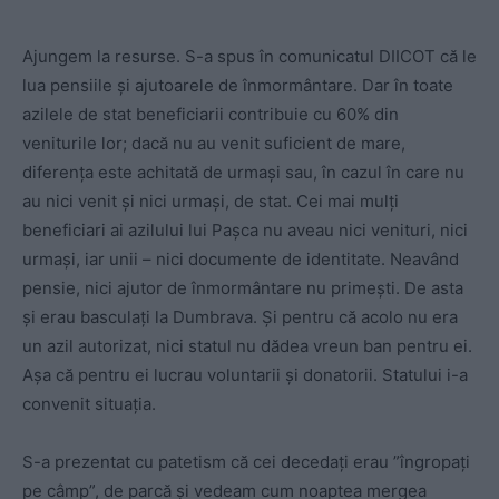
Ajungem la resurse. S-a spus în comunicatul DIICOT că le
lua pensiile și ajutoarele de înmormântare. Dar în toate
azilele de stat beneficiarii contribuie cu 60% din
veniturile lor; dacă nu au venit suficient de mare,
diferența este achitată de urmași sau, în cazul în care nu
au nici venit și nici urmași, de stat. Cei mai mulți
beneficiari ai azilului lui Pașca nu aveau nici venituri, nici
urmași, iar unii – nici documente de identitate. Neavând
pensie, nici ajutor de înmormântare nu primești. De asta
și erau basculați la Dumbrava. Și pentru că acolo nu era
un azil autorizat, nici statul nu dădea vreun ban pentru ei.
Așa că pentru ei lucrau voluntarii și donatorii. Statului i-a
convenit situația.
S-a prezentat cu patetism că cei decedați erau ”îngropați
pe câmp”, de parcă și vedeam cum noaptea mergea