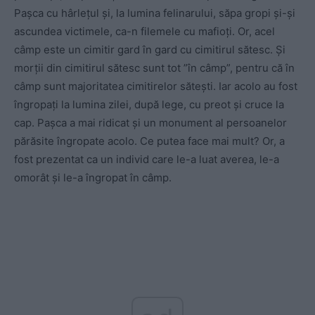
Pașca cu hârlețul și, la lumina felinarului, săpa gropi și-și
ascundea victimele, ca-n filemele cu mafioți. Or, acel
câmp este un cimitir gard în gard cu cimitirul sătesc. Și
morții din cimitirul sătesc sunt tot ”în câmp”, pentru că în
câmp sunt majoritatea cimitirelor sătești. Iar acolo au fost
îngropați la lumina zilei, după lege, cu preot și cruce la
cap. Pașca a mai ridicat și un monument al persoanelor
părăsite îngropate acolo. Ce putea face mai mult? Or, a
fost prezentat ca un individ care le-a luat averea, le-a
omorât și le-a îngropat în câmp.