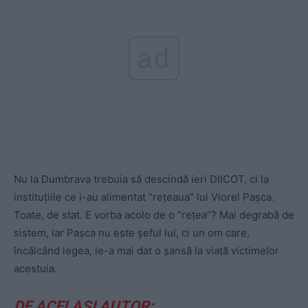
ad
Nu la Dumbrava trebuia să descindă ieri DIICOT, ci la
instituțiile ce i-au alimentat ”rețeaua” lui Viorel Pașca.
Toate, de stat. E vorba acolo de o ”rețea”? Mai degrabă de
sistem, iar Pașca nu este șeful lui, ci un om care,
încălcând legea, le-a mai dat o șansă la viață victimelor
acestuia.
DE ACELAȘI AUTOR: