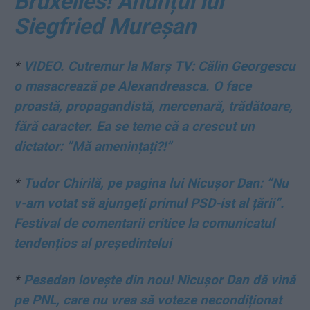
Bruxelles! Anunțul lui
Siegfried Mureșan
*
VIDEO. Cutremur la Marș TV: Călin Georgescu
o masacrează pe Alexandreasca. O face
proastă, propagandistă, mercenară, trădătoare,
fără caracter. Ea se teme că a crescut un
dictator: ”Mă amenințați?!”
*
Tudor Chirilă, pe pagina lui Nicușor Dan: ”Nu
v-am votat să ajungeți primul PSD-ist al țării”.
Festival de comentarii critice la comunicatul
tendențios al președintelui
*
Pesedan lovește din nou! Nicușor Dan dă vină
pe PNL, care nu vrea să voteze necondiționat