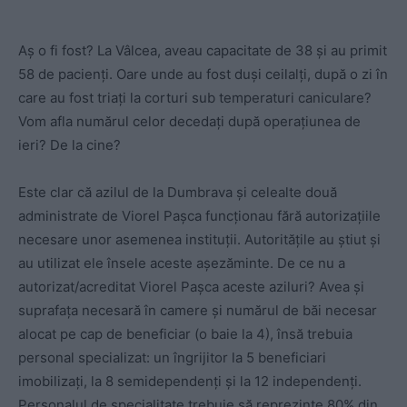
Aș o fi fost? La Vâlcea, aveau capacitate de 38 și au primit
58 de pacienți. Oare unde au fost duși ceilalți, după o zi în
care au fost triați la corturi sub temperaturi caniculare?
Vom afla numărul celor decedați după operațiunea de
ieri? De la cine?
Este clar că azilul de la Dumbrava și celealte două
administrate de Viorel Pașca funcționau fără autorizațiile
necesare unor asemenea instituții. Autoritățile au știut și
au utilizat ele însele aceste așezăminte. De ce nu a
autorizat/acreditat Viorel Pașca aceste aziluri? Avea și
suprafața necesară în camere și numărul de băi necesar
alocat pe cap de beneficiar (o baie la 4), însă trebuia
personal specializat: un îngrijitor la 5 beneficiari
imobilizați, la 8 semidependenți și la 12 independenți.
Personalul de specialitate trebuie să reprezinte 80% din