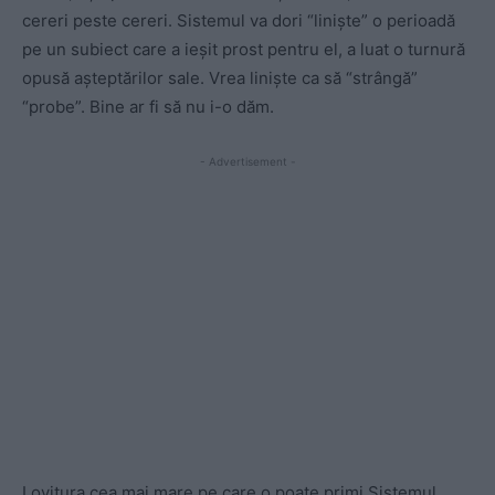
cereri peste cereri. Sistemul va dori “liniște” o perioadă
pe un subiect care a ieșit prost pentru el, a luat o turnură
opusă așteptărilor sale. Vrea liniște ca să “strângă”
“probe”. Bine ar fi să nu i-o dăm.
- Advertisement -
Lovitura cea mai mare pe care o poate primi Sistemul