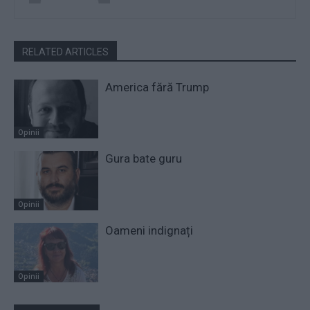
RELATED ARTICLES
America fără Trump
Opinii
Gura bate guru
Opinii
Oameni indignați
Opinii