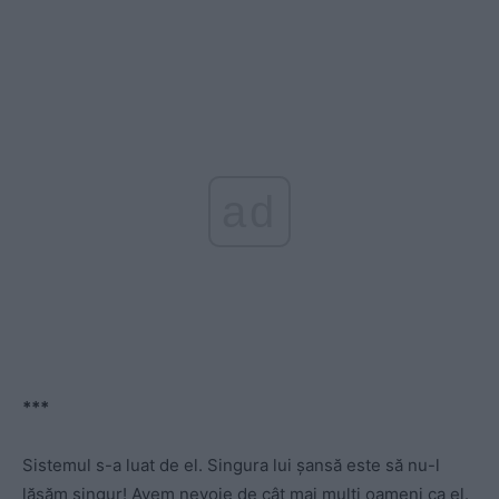
ad
***
Sistemul s-a luat de el. Singura lui șansă este să nu-l
lăsăm singur! Avem nevoie de cât mai mulți oameni ca el.