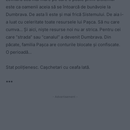
este ca oamenii aceia să se întoarcă de bunăvoie la
Dumbrava. De asta îi este și mai frică Sistemului. De aia i-
a luat cu celeritate toate resursele lui Pașca. Să nu care
cumva… Și aici, niște resurse noi nu ar strica. Pentru cei
care “strada” sau “canalul” a devenit Dumbrava. Din
păcate, familia Pașca are conturile blocate și confiscate.
O perioadă…
Stat polițienesc. Cașchetari cu ceafa lată.
***
- Advertisement -