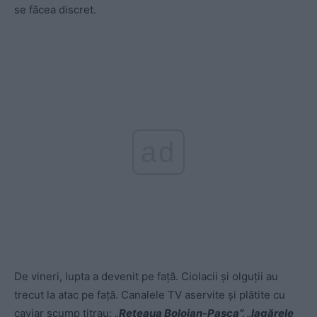
se făcea discret.
ad
De vineri, lupta a devenit pe față. Ciolacii și olguții au
trecut la atac pe față. Canalele TV aservite și plătite cu
caviar scump titrau:
„Rețeaua Bolojan-Pașca”, „lagărele