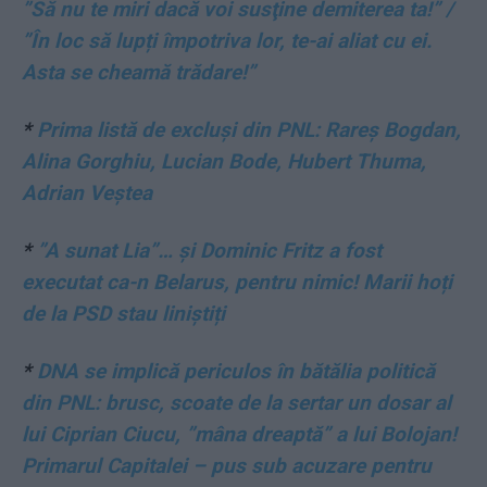
”Să nu te miri dacă voi susţine demiterea ta!” /
”În loc să lupți împotriva lor, te-ai aliat cu ei.
Asta se cheamă trădare!”
*
Prima listă de excluși din PNL: Rareș Bogdan,
Alina Gorghiu, Lucian Bode, Hubert Thuma,
Adrian Veștea
*
”A sunat Lia”… și Dominic Fritz a fost
executat ca-n Belarus, pentru nimic! Marii hoți
de la PSD stau liniștiți
*
DNA se implică periculos în bătălia politică
din PNL: brusc, scoate de la sertar un dosar al
lui Ciprian Ciucu, ”mâna dreaptă” a lui Bolojan!
Primarul Capitalei – pus sub acuzare pentru