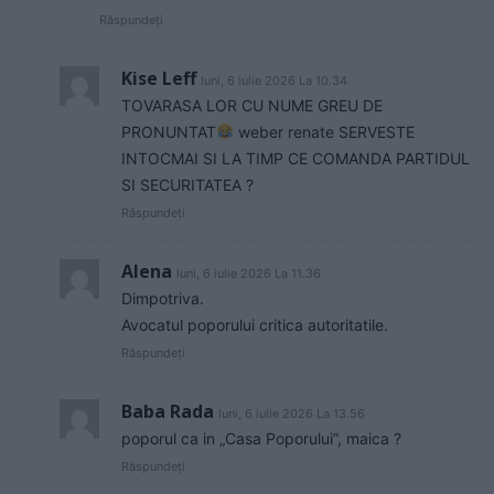
Răspundeți
Kise Leff
luni, 6 iulie 2026 La 10.34
TOVARASA LOR CU NUME GREU DE
PRONUNTAT
weber renate SERVESTE
INTOCMAI SI LA TIMP CE COMANDA PARTIDUL
SI SECURITATEA ?
Răspundeți
Alena
luni, 6 iulie 2026 La 11.36
Dimpotriva.
Avocatul poporului critica autoritatile.
Răspundeți
Baba Rada
luni, 6 iulie 2026 La 13.56
poporul ca in „Casa Poporului”, maica ?
Răspundeți