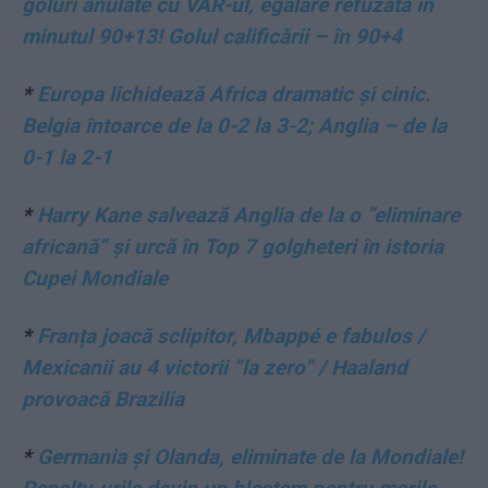
goluri anulate cu VAR-ul, egalare refuzată în
minutul 90+13! Golul calificării – în 90+4
*
Europa lichidează Africa dramatic și cinic.
Belgia întoarce de la 0-2 la 3-2; Anglia – de la
0-1 la 2-1
*
Harry Kane salvează Anglia de la o ”eliminare
africană” și urcă în Top 7 golgheteri în istoria
Cupei Mondiale
*
Franța joacă sclipitor, Mbappé e fabulos /
Mexicanii au 4 victorii ”la zero” / Haaland
provoacă Brazilia
*
Germania și Olanda, eliminate de la Mondiale!