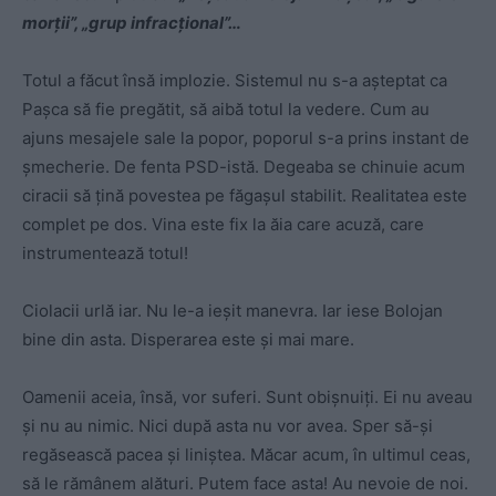
morții”, „grup infracțional”…
Totul a făcut însă implozie. Sistemul nu s-a așteptat ca
Pașca să fie pregătit, să aibă totul la vedere. Cum au
ajuns mesajele sale la popor, poporul s-a prins instant de
șmecherie. De fenta PSD-istă. Degeaba se chinuie acum
ciracii să țină povestea pe făgașul stabilit. Realitatea este
complet pe dos. Vina este fix la ăia care acuză, care
instrumentează totul!
Ciolacii urlă iar. Nu le-a ieșit manevra. Iar iese Bolojan
bine din asta. Disperarea este și mai mare.
Oamenii aceia, însă, vor suferi. Sunt obișnuiți. Ei nu aveau
și nu au nimic. Nici după asta nu vor avea. Sper să-și
regăsească pacea și liniștea. Măcar acum, în ultimul ceas,
să le rămânem alături. Putem face asta! Au nevoie de noi.