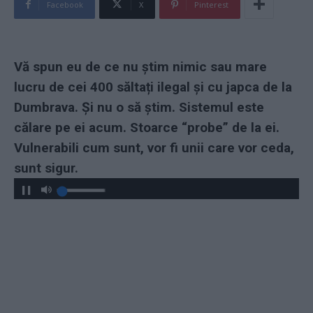
Facebook
X
Pinterest
Vă spun eu de ce nu știm nimic sau mare
lucru de cei 400 săltați ilegal și cu japca de la
Dumbrava. Și nu o să știm. Sistemul este
călare pe ei acum. Stoarce “probe” de la ei.
Vulnerabili cum sunt, vor fi unii care vor ceda,
sunt sigur.