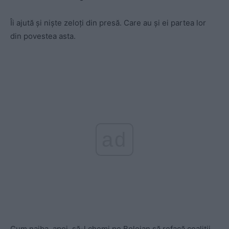
Îi ajută și niște zeloți din presă. Care au și ei partea lor
din povestea asta.
ad
Cum naiba, apoi, să-l chemi pe Bolojan să refacă coaliții