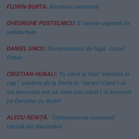
FLORIN BURTA:
România neonestă
GHEORGHE POSTELNICU:
E nevoie urgentă de
solidaritate
DANIEL UNCU:
Suveranismul de fugă. Cazul
Orban
CRISTIAN HUBALI:
Tu când ai fost ”sănătos la
cap”, pastore de la Secta lu’ Varan? Când i-ai
zis tenorului orb că vede sau când l-ai încurcat
pe Doroftei cu Bute?
ALECU RENIȚĂ:
”Înțelepciunea rusească”
văzută din Basarabia