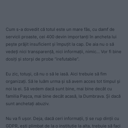
Cum s-a dovedit că totul este un mare fâs, cu damf de
servicii proaste, cei 400 devin importanți în ancheta lui
pește prăjit insuficient și împuțit la cap. De aia nu o să
vedeți nici transparență, nici informații, nimic… Vor fi bine
dosiți și storși de probe “irefutabile”.
Eu zic, totuși, că nu o să le iasă. Aici trebuie să fim
organizați. Să le luăm urma și să avem acces tot timpul și
noi la ei. Să vedem dacă sunt bine, mai bine decât cu
familia Pașca, mai bine decât acasă, la Dumbrava. Și dacă
sunt anchetați abuziv.
Nu va fi ușor. Deja, dacă ceri informații, ți se rup dinții cu
GDPR, ești plimbat de la o instituție la alta, trebuie să faci