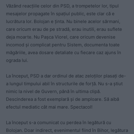
Văzând reacțiile celor din PSD, a trompetelor lor, tipul
mesajelor propagate în spațiul public, este clar că e
lucrătura lor. Bolojan e ținta. Nu binele acelor sărmani,
care oricum erau de pe stradă, erau inutili, erau suflete
deja moarte. Nu Pașca Viorel, care oricum devenise
incomod și complicat pentru Sistem, documenta toate
măgăriile, avea dosare detaliate cu fiecare caz ajuns în
ograda lui.
La început, PSD a dar ordinul de atac zeloților plasați de-
a lungul timpului abil în structurile de forță. Nu s-a știut
nimic la nivel de Guvern, până în ultima clipă.
Descinderea a fost exemplară și de amploare. Să aibă
efectul mediatic cât mai mare. Spectacol!
La început s-a comunicat cu perdea în legătură cu
Bolojan. Doar indirect, evenimentul fiind în Bihor, legătura