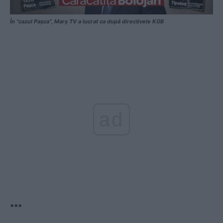
În ”cazul Pașca”, Marș TV a lucrat ca după directivele KGB
ad
***