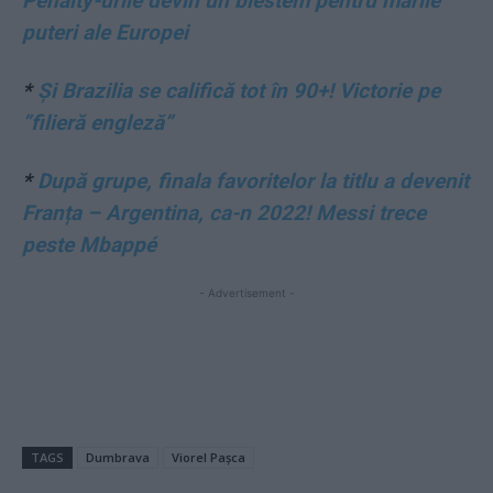
Penalty-urile devin un blestem pentru marile
puteri ale Europei
*
Și Brazilia se califică tot în 90+! Victorie pe
”filieră engleză”
*
După grupe, finala favoritelor la titlu a devenit
Franța – Argentina, ca-n 2022! Messi trece
peste Mbappé
- Advertisement -
TAGS
Dumbrava
Viorel Pașca