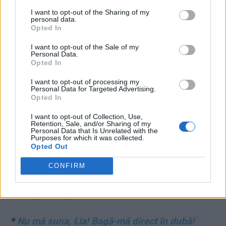
I want to opt-out of the Sharing of my
personal data.
Opted In
I want to opt-out of the Sale of my
Personal Data.
Opted In
I want to opt-out of processing my
Personal Data for Targeted Advertising.
DE ACELAȘI AUTOR:
Opted In
I want to opt-out of Collection, Use,
Retention, Sale, and/or Sharing of my
*
Statul tiran și ilegalul domn Pașca
Personal Data that Is Unrelated with the
Purposes for which it was collected.
Opted Out
*
Porcăria de la Dumbrava – opera Sistemului
ticălos
CONFIRM
*
Sfârșitul coșmarului USL
*
Nu mă suna, Lia! Bagă-mă direct în dubă!