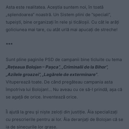
Asta este realitatea. Aceștia suntem noi, în toată
„splendoarea” noastră. Un Sistem plini de ”speciali”,
tupeiști, bine organizați în rele și ticăloșii. Cu cât le arăți
goliciunea mai tare, cu atât urlă mai apucați de streche!
***
Sunt pline paginile PSD de campanii bine ticluite cu tema
„Rețeaua Bolojan – Pașca”, „Criminalii de la
Bihor”,
„Azilele groazei”, „Lagărele de exterminare”
.
Vituperează toate. De când pregăteau campania asta
împotriva lui Bolojan!… Nu aveau cu ce să-l prindă, așa că
se agață de orice. Inventează orice.
Îi ajută la greu și niște zeloți din justiție. Ăia specializați
cu prescrierile pentru ai lor. Ăia deranjați de Bolojan că se
ia de sinecurile lor grase.