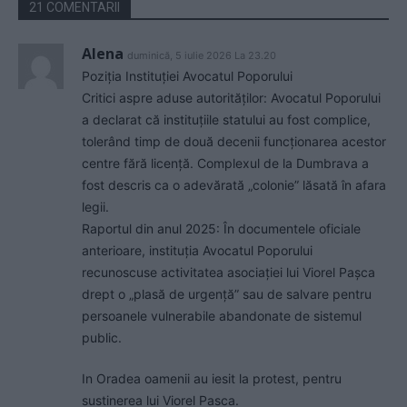
21 COMENTARII
Alena
duminică, 5 iulie 2026 La 23.20
Poziția Instituției Avocatul Poporului
Critici aspre aduse autorităților: Avocatul Poporului
a declarat că instituțiile statului au fost complice,
tolerând timp de două decenii funcționarea acestor
centre fără licență. Complexul de la Dumbrava a
fost descris ca o adevărată „colonie” lăsată în afara
legii.
Raportul din anul 2025: În documentele oficiale
anterioare, instituția Avocatul Poporului
recunoscuse activitatea asociației lui Viorel Pașca
drept o „plasă de urgență” sau de salvare pentru
persoanele vulnerabile abandonate de sistemul
public.
In Oradea oamenii au iesit la protest, pentru
sustinerea lui Viorel Pasca.