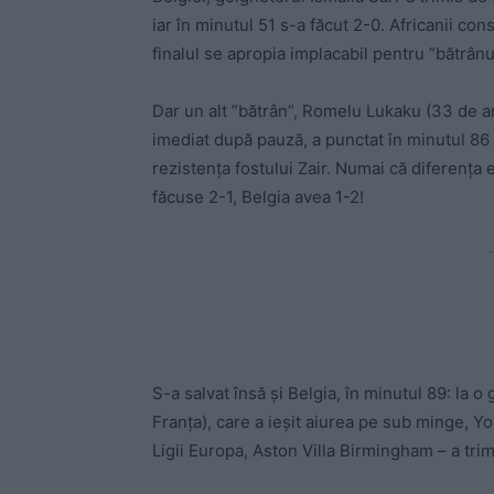
iar în minutul 51 s-a făcut 2-0. Africanii cons
finalul se apropia implacabil pentru ”bătrân
Dar un alt ”bătrân”, Romelu Lukaku (33 de ani
imediat după pauză, a punctat în minutul 86
rezistența fostului Zair. Numai că diferența 
făcuse 2-1, Belgia avea 1-2!
-
S-a salvat însă și Belgia, în minutul 89: la o
Franța), care a ieșit aiurea pe sub minge, Yo
Ligii Europa, Aston Villa Birmingham – a trim