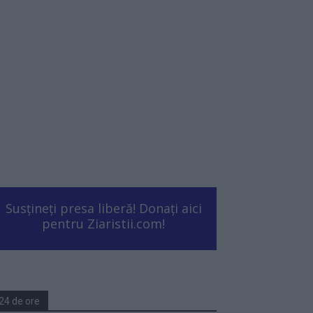
Susțineți presa liberă! Donați aici
pentru Ziaristii.com!
24 de ore