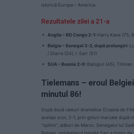
istorică Europa – America.
Rezultatele zilei a 21-a
Anglia – RD Congo 2-1:
Harry Kane (75, 8
Belgia – Senegal 3-2, după prelungiri:
Lu
/ Diarra (24), I. Sarr (51)
SUA – Bosnia 2-0:
Balogun (45), Tillman 
Tielemans – eroul Belgiei
minutul 86!
După două rateuri dramatice (Coasta de Fil
același scor, 2-1, prin goluri marcate după m
”optimi”, alături de Maroc. Senegalul lui Sa
Belgiei, golgheterul Ismaila Sarr a trimis de 