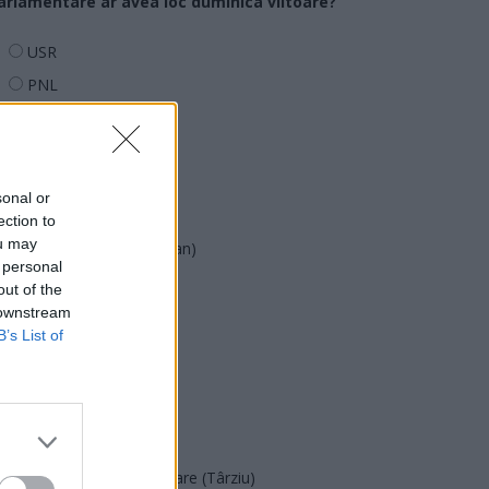
arlamentare ar avea loc duminica viitoare?
USR
PNL
PSD
AUR
UDMR
sonal or
PMP (Tomac)
ection to
ou may
Forța Dreptei (L. Orban)
 personal
PNȚMM
out of the
 downstream
REPER
B’s List of
SENS
SOS (Șoșoacă)
POT (Gavrilă)
PACE (Peia)
Acțiunea Conservatoare (Târziu)