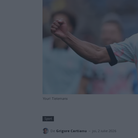
Youri Tielemans
Sport
-
De
Grigore Cartianu
joi, 2 iulie 2026