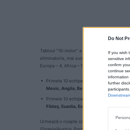
Do Not Pr
Tabloul ”16-imilor” a trecut de jumătate: s-
If you wish 
eliminatorie, mai sunt 6. Distribuția pe conti
sensitive in
confirm you
Europa – 4, Africa – 1.
continue se
information 
Primele 10 echipe calificate în ”optimi”:
Ca
further disc
Mexic, Anglia, Belgia, SUA.
participants
Downstream 
Primele 10 echipe eliminate în ”16-imi”
: 
Fildeș, Suedia, Ecuador, RD Congo, Sene
Persona
Urmează o noapte consistentă pentru Europa
(Spania/Austria, Portugalia/Croația), posibil ș