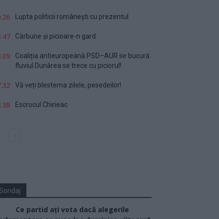
.26
Lupta politicii românești cu prezentul
.47
Cărbune și picioare-n gard
.09
Coaliția antieuropeană PSD–AUR se bucură:
fluviul Dunărea se trece cu piciorul!
.32
Vă veți blestema zilele, pesedeilor!
.38
Escrocul Chirieac
Sondaj
Ce partid ați vota dacă alegerile