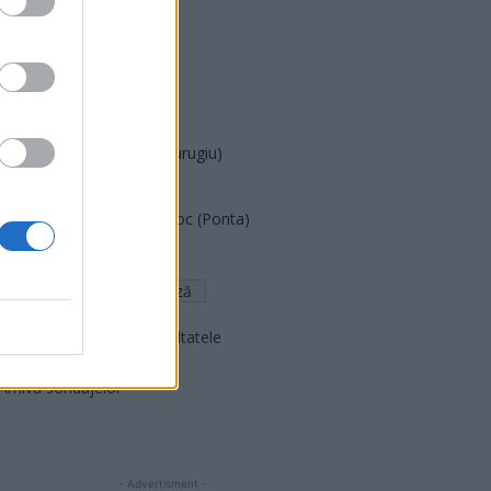
PDF (Lazarus)
PUSL (D. Voiculescu)
PNȚCD (Pavelescu)
PNCR (Terheș)
Partidul Patrioților (Surugiu)
FAR (Coarnă)
România pe Primul Loc (Ponta)
Altul
Arată rezultatele
Arhiva sondajelor
- Advertisment -