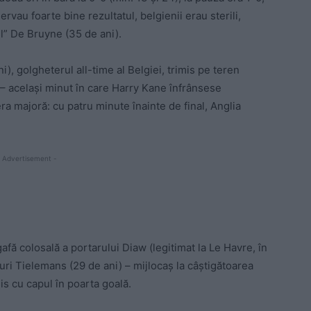
ervau foarte bine rezultatul, belgienii erau sterili,
ul” De Bruyne (35 de ani).
), golgheterul all-time al Belgiei, trimis pe teren
 – același minut în care Harry Kane înfrânsese
era majoră: cu patru minute înainte de final, Anglia
 Advertisement -
 gafă colosală a portarului Diaw (legitimat la Le Havre, în
uri Tielemans (29 de ani) – mijlocaș la câștigătoarea
is cu capul în poarta goală.