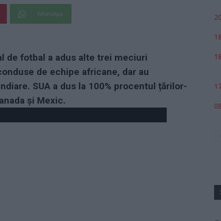
WhatsApp
20
18
18
 de fotbal a adus alte trei meciuri
 conduse de echipe africane, dar au
cendiare. SUA a dus la 100% procentul țărilor-
17
Canada și Mexic.
08