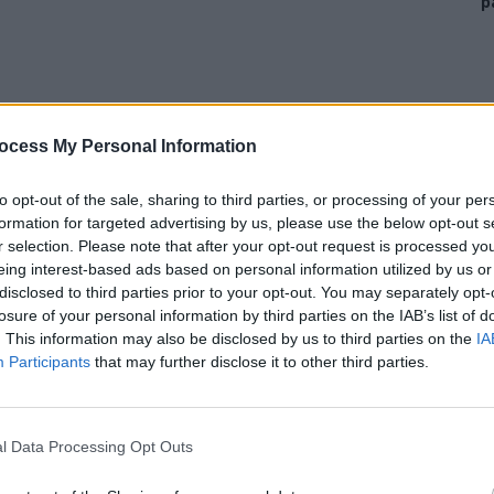
p
ocess My Personal Information
au disputat 10 meciuri din această primă fază
to opt-out of the sale, sharing to third parties, or processing of your per
nente a echipelor calificate în ”optimi”: America – 5,
formation for targeted advertising by us, please use the below opt-out s
r selection. Please note that after your opt-out request is processed y
eing interest-based ads based on personal information utilized by us or
disclosed to third parties prior to your opt-out. You may separately opt-
nada, Brazilia, Paraguay, Maroc, Norvegia, Franța,
losure of your personal information by third parties on the IAB’s list of
. This information may also be disclosed by us to third parties on the
IA
Participants
that may further disclose it to other third parties.
Africa de Sud, Japonia, Germania, Olanda, Coasta de
gal, Bosnia.
l Data Processing Opt Outs
, care-și promovează în ”optimi” alte două echipe
i a treia (Elveția, care are duel cu Algeria).