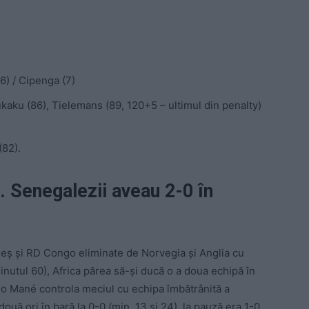
6) / Cipenga (7)
kaku (86), Tielemans (89, 120+5 – ultimul din penalty)
(82).
. Senegalezii aveau 2-0 în
deș și RD Congo eliminate de Norvegia și Anglia cu
inutul 60), Africa părea să-și ducă o a doua echipă în
dio Mané controla meciul cu echipa îmbătrânită a
două ori în bară la 0-0 (min. 13 și 24), la pauză era 1-0,