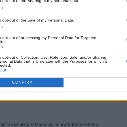
o opt-out of the Sharing of my personal data.
In
ri spre sâmbătă, e ofertantă pentru America de Sud:
o opt-out of the Sale of my Personal Data.
litate (cu Capul Verde), iar Columbia e favorită în fața
In
to opt-out of processing my Personal Data for Targeted
ing.
 Advertisement -
In
o opt-out of Collection, Use, Retention, Sale, and/or Sharing
ersonal Data that Is Unrelated with the Purposes for which it
lected.
Out
CONFIRM
mii” să se alăture Marocului în a arbitra rivalitatea