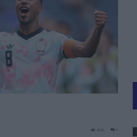
4220
0