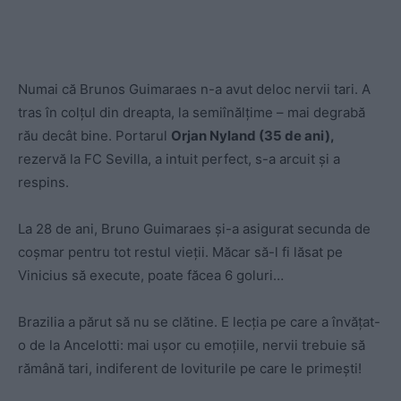
Numai că Brunos Guimaraes n-a avut deloc nervii tari. A
tras în colțul din dreapta, la semiînălțime – mai degrabă
rău decât bine. Portarul
Orjan Nyland (35 de ani),
rezervă la FC Sevilla, a intuit perfect, s-a arcuit și a
respins.
La 28 de ani, Bruno Guimaraes și-a asigurat secunda de
coșmar pentru tot restul vieții. Măcar să-l fi lăsat pe
Vinicius să execute, poate făcea 6 goluri…
Brazilia a părut să nu se clătine. E lecția pe care a învățat-
o de la Ancelotti: mai ușor cu emoțiile, nervii trebuie să
rămână tari, indiferent de loviturile pe care le primești!