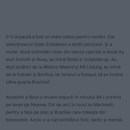
0-0 la pauză a fost un mare cadou pentru nordici. Dar
selecționerul Stale Solbakken a simțit pericolul. Și a
mutat: două schimbări chiar din startul reprizei a doua! Au
ieșit Sorloth și Nusa, au intrat Bobb și Schjelderup. Au
ieșit jucători de la Atletico Madrid și RB Leipzig, au intrat
de la Fulham și Benfica. Iar terenul a început să se încline
către poarta Braziliei!
Ancelotti a făcut o eroare majoră: în minutul 64 l-a trimis
pe teren pe Neymar (34 de ani) în locul lui Martinelli,
pentru a face pe plac și Braziliei care trăiește din
telenovele. Acolo s-a rupt echilibrul fizic, tactic și mental.