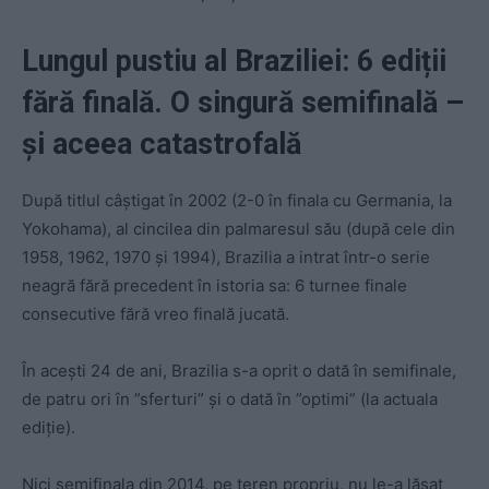
Lungul pustiu al Braziliei: 6 ediții
fără finală. O singură semifinală –
și aceea catastrofală
După titlul câștigat în 2002 (2-0 în finala cu Germania, la
Yokohama), al cincilea din palmaresul său (după cele din
1958, 1962, 1970 și 1994), Brazilia a intrat într-o serie
neagră fără precedent în istoria sa: 6 turnee finale
consecutive fără vreo finală jucată.
În acești 24 de ani, Brazilia s-a oprit o dată în semifinale,
de patru ori în ”sferturi” și o dată în ”optimi” (la actuala
ediție).
Nici semifinala din 2014, pe teren propriu, nu le-a lăsat