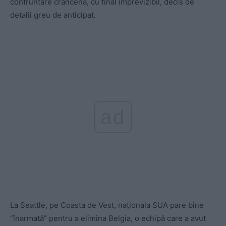
confruntare crâncenă, cu final imprevizibil, decis de
detalii greu de anticipat.
ad
La Seattle, pe Coasta de Vest, naționala SUA pare bine
”înarmată” pentru a elimina Belgia, o echipă care a avut