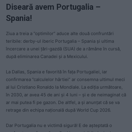
Diseară avem Portugalia –
Spania!
Ziua a treia a ”optimilor” aduce alte două confruntări
teribile: derby-ul iberic Portugalia – Spania și ultima
încercare a unei țări-gazdă (SUA) de a rămâne în cursă,
după eliminarea Canadei și a Mexicului.
La Dallas, Spania e favorită în fața Portugaliei, iar
confirmarea ”calculelor hârtiei” ar consemna ultimul meci
al lui Cristiano Ronaldo la Mondiale. La ediția următoare,
în 2030, ar avea 45 de ani și 4 luni – și e de neimaginat că
ar mai putea fi pe gazon. De altfel, a și anunțat că se va
retrage din echipa națională după World Cup 2026.
Dar Portugalia nu e victimă sigură! E de așteptată o