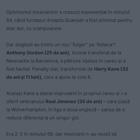
Optimismul mexicanilor a crescut exponențial în minutul
54, când fundașul dreapta Quansah a fost eliminat pentru
atac dur, cu crampoanele.
Dar englezii au trimis un nou ”fulger” pe ”Azteca”!
Anthony Gordon (25 de ani),
tocmai transferat de la
Newcastle la Barcelona, a pătruns vijelios în careu și a
fost faultat. Penalty clar, transformat de
Harry Kane (32
de ani și 11 luni),
care a ajuns la cota 6.
Același Kane a atacat imprudent în propriul careu și i-a
oferit veteranului
Raul Jimenez (35 de ani)
– care joacă
la Wolverhampton, în liga a doua engleză – șansa de a
reduce diferența la un singur gol.
Era 2-3 în minutul 69, dar mexicanii n-au reușit să