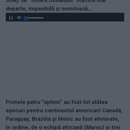
SUA). Iar ”moara fotbalului” macină mai
departe, impasibilă și nemiloasă…
Primele patru ”optimi” au fost tot atâtea
eșecuri pentru continentul american! Canada,
Paraguay, Brazilia și Mexic au fost eliminate,
în ordine, de o echipă africană (Maroc) și trei