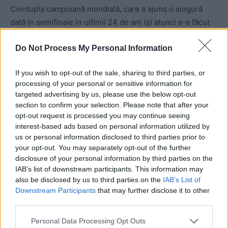
Cvintupla campioană mondială, care a ajuns o singură
dată în semifinale în ultimii 24 de ani (și atunci s-a făcut
de râs), a fost răpusă acum de un portar (Nyland) ce
Do Not Process My Personal Information
lustruiește banca de rezerve a Sevillei și de un viking
pletos (Haaland) ce pare să fi descoperit America trăgând
If you wish to opt-out of the sale, sharing to third parties, or
la vâsle printre ghețurile nordului, cu mult înaintea lui
processing of your personal or sensitive information for
Columb și a caravelelor sale din ape mult mai calde…
targeted advertising by us, please use the below opt-out
section to confirm your selection. Please note that after your
opt-out request is processed you may continue seeing
interest-based ads based on personal information utilized by
us or personal information disclosed to third parties prior to
your opt-out. You may separately opt-out of the further
disclosure of your personal information by third parties on the
IAB’s list of downstream participants. This information may
also be disclosed by us to third parties on the
IAB’s List of
ad
Downstream Participants
that may further disclose it to other
third parties.
Personal Data Processing Opt Outs