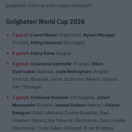
golgheter, între cei patru super-fotbaliști!
Golgheteri World Cup 2026
7 goluri:
Lionel Messi
(Argentina),
Kylian Mbappé
(Franța),
Erling Haaland
(Norvegia)
6 goluri:
Harry Kane
(Anglia)
4 goluri:
Ousmane Dembélé
(Franța),
Mikel
Oyarzabal
(Spania),
Jude Bellingham
(Anglia),
Vinicius (Brazilia), Julian Quiñones (Mexic), Ismaila
Sarr (Senegal)
3 goluri:
Cristiano Ronaldo
(Portugalia),
Johan
Manzambi
(Elveția),
Ismael Saibari
(Maroc),
Folarin
Balogun
(SUA), Matheus Cunha (Brazilia), Raul
Jimenez (Mexic), Kai Havertz (Germania), Deniz Undav
(Germania), Cody Gakpo (Olanda), Brian Brobbey