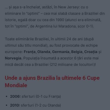
… și așa s-a încheiat, astăzi, în New Jersey: cu o
eliminare în ”optimi” – cea mai slabă clasare a Braziliei din
istorie, egală doar cu cea din 1990 (atunci era eliminată,
tot în ”optimi”, de Argentina lui Maradona, scor 0-1).
Toate eliminările Braziliei, în ultimii 24 de ani (după
ultimul său titlu mondial), au fost provocate de echipe
europene:
Franța, Olanda, Germania, Belgia, Croația
și
Norvegia.
Populația însumată a acestor 6 țări este mai
mică decât cea a Braziliei (212 milioane de locuitori)!
Unde a ajuns Brazilia la ultimele 6 Cupe
Mondiale
2006:
sferturi (0-1 cu Franța)
2010:
sferturi (1-2 cu Olanda)