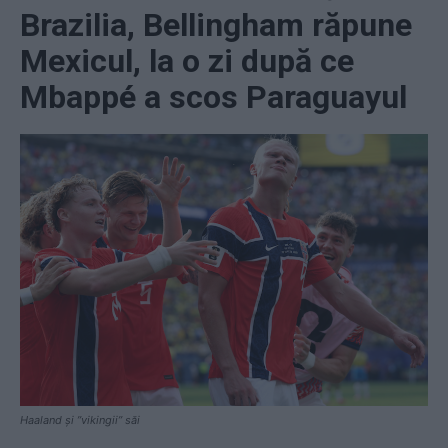
Brazilia, Bellingham răpune
Mexicul, la o zi după ce
Mbappé a scos Paraguayul
Haaland și ”vikingii” săi