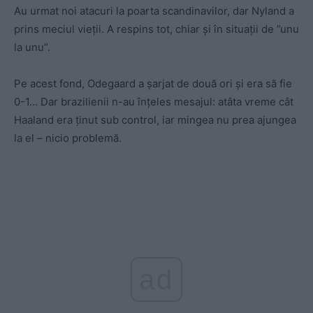
Au urmat noi atacuri la poarta scandinavilor, dar Nyland a
prins meciul vieții. A respins tot, chiar și în situații de ”unu
la unu”.
Pe acest fond, Odegaard a șarjat de două ori și era să fie
0-1… Dar brazilienii n-au înțeles mesajul: atâta vreme cât
Haaland era ținut sub control, iar mingea nu prea ajungea
la el – nicio problemă.
ad