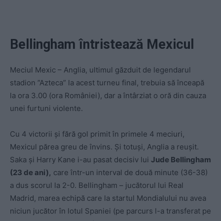
Bellingham întristează Mexicul
Meciul Mexic – Anglia, ultimul găzduit de legendarul
stadion ”Azteca” la acest turneu final, trebuia să înceapă
la ora 3.00 (ora României), dar a întârziat o oră din cauza
unei furtuni violente.
Cu 4 victorii și fără gol primit în primele 4 meciuri,
Mexicul părea greu de învins. Și totuși, Anglia a reușit.
Saka și Harry Kane i-au pasat decisiv lui
Jude Bellingham
(23 de ani),
care într-un interval de două minute (36-38)
a dus scorul la 2-0. Bellingham – jucătorul lui Real
Madrid, marea echipă care la startul Mondialului nu avea
niciun jucător în lotul Spaniei (pe parcurs l-a transferat pe