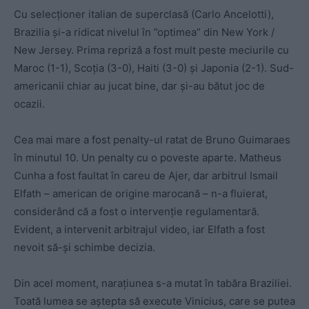
Cu selecționer italian de superclasă (Carlo Ancelotti),
Brazilia și-a ridicat nivelul în ”optimea” din New York /
New Jersey. Prima repriză a fost mult peste meciurile cu
Maroc (1-1), Scoția (3-0), Haiti (3-0) și Japonia (2-1). Sud-
americanii chiar au jucat bine, dar și-au bătut joc de
ocazii.
Cea mai mare a fost penalty-ul ratat de Bruno Guimaraes
în minutul 10. Un penalty cu o poveste aparte. Matheus
Cunha a fost faultat în careu de Ajer, dar arbitrul Ismail
Elfath – american de origine marocană – n-a fluierat,
considerând că a fost o intervenție regulamentară.
Evident, a intervenit arbitrajul video, iar Elfath a fost
nevoit să-și schimbe decizia.
Din acel moment, narațiunea s-a mutat în tabăra Braziliei.
Toată lumea se aștepta să execute Vinicius, care se putea