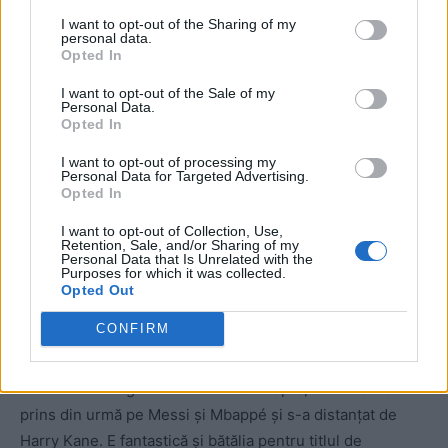
I want to opt-out of the Sharing of my
personal data.
Opted In
I want to opt-out of the Sale of my
Pentru buna înțelegere a meciului Norvegia – Brazilia,
Personal Data.
Opted In
menționăm câteva cifre: posesia mingii – 66% la
34%; mari ocazii de gol: 3-5. Așadar, europenii au
I want to opt-out of processing my
Personal Data for Targeted Advertising.
”arestat” mingea, dar fazele incendiare au fost ale
Opted In
brazilienilor. Nu e vina lui Ancelotti că Bruno Guimaraes,
I want to opt-out of Collection, Use,
Vinicius, Rayan, Martinelli, Casemiro și Endrick n-au fost
Retention, Sale, and/or Sharing of my
în stare să bage mingea în poartă.
Personal Data that Is Unrelated with the
Purposes for which it was collected.
Opted Out
Calificată în premieră în ”sferturi”, Norvegia va întâlni
CONFIRM
Anglia, la Miami.
Prin cele două goluri din această noapte, Haaland i-a
prins din urmă pe Messi și Mbappé și s-a distanțat de
Harry Kane. E fantastică și bătălia pentru titlul de