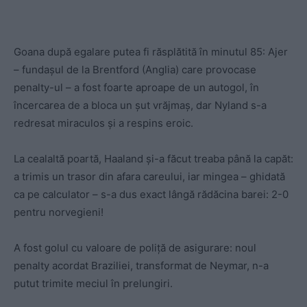
Goana după egalare putea fi răsplătită în minutul 85: Ajer
– fundașul de la Brentford (Anglia) care provocase
penalty-ul – a fost foarte aproape de un autogol, în
încercarea de a bloca un șut vrăjmaș, dar Nyland s-a
redresat miraculos și a respins eroic.
La cealaltă poartă, Haaland și-a făcut treaba până la capăt:
a trimis un trasor din afara careului, iar mingea – ghidată
ca pe calculator – s-a dus exact lângă rădăcina barei: 2-0
pentru norvegieni!
A fost golul cu valoare de poliță de asigurare: noul
penalty acordat Braziliei, transformat de Neymar, n-a
putut trimite meciul în prelungiri.