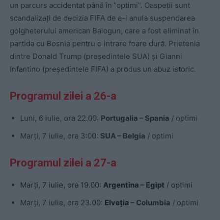
un parcurs accidentat până în ”optimi”. Oaspeții sunt
scandalizați de decizia FIFA de a-i anula suspendarea
golgheterului american Balogun, care a fost eliminat în
partida cu Bosnia pentru o intrare foare dură. Prietenia
dintre Donald Trump (președintele SUA) și Gianni
Infantino (președintele FIFA) a produs un abuz istoric.
Programul zilei a 26-a
Luni, 6 iulie, ora 22.00:
Portugalia – Spania
/ optimi
Marți, 7 iulie, ora 3:00:
SUA – Belgia
/ optimi
Programul zilei a 27-a
Marți, 7 iulie, ora 19.00:
Argentina – Egipt
/ optimi
Marți, 7 iulie, ora 23.00:
Elveția
– Columbia
/ optimi