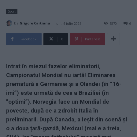
Sport
-
De
Grigore Cartianu
luni, 6 iulie 2026
5870
6
Facebook
X
Pinterest
Intrat în miezul fazelor eliminatorii,
Campionatul Mondial nu iartă! Eliminarea
prematură a Germaniei și a Olandei (în ”16-
imi”) este urmată de cea a Braziliei (în
”optimi”). Norvegia face un Mondial de
poveste, după ce a zdrobit Italia în
preliminarii. După Canada, a ieșit din scenă și
o a doua țară-gazdă, Mexicul (mai e a treia,