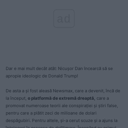
ad
Dar e mai mult decât atât: Nicușor Dan încearcă să se
apropie ideologic de Donald Trump!
De asta a și fost aleasă Newsmax, care a devenit, încă de
la început,
o platformă de extremă dreaptă,
care a
promovat numeroase teorii ale conspirației și știri false,
pentru care a plătit zeci de milioane de dolari
despăgubiri. Pentru altele, și-a cerut scuze și a ajuns la
înțelegeri în procese de defăimare. Începând cu primul