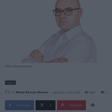
Mihai Răzvan Moraru
Opinii
-
De
Mihai Răzvan Moraru
sâmbătă, 4 iulie 2026
2887
5
Facebook
X
Pinterest