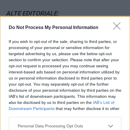
ALTE EDITORIALE:
Do Not Process My Personal Information
GRIGORE CARTIANU:
Mineriada lui Nicușor
If you wish to opt-out of the sale, sharing to third parties, or
ADRIAN PAPAHAGI:
O șansă ratată: Guvernul
processing of your personal or sensitive information for
Tomac
targeted advertising by us, please use the below opt-out
section to confirm your selection. Please note that after your
opt-out request is processed you may continue seeing
CRISTIAN GHINEA:
Ticălos și pămpălău
interest-based ads based on personal information utilized by
us or personal information disclosed to third parties prior to
CRISTIAN PĂUN:
Porcăria de la Dumbrava –
your opt-out. You may separately opt-out of the further
disclosure of your personal information by third parties on the
opera Sistemului ticălos
IAB’s list of downstream participants. This information may
also be disclosed by us to third parties on the
IAB’s List of
CLAUDIU NĂSUI:
Anti-reforma 300
Downstream Participants
that may further disclose it to other
third parties.
BOGDAN GLĂVAN:
Investițiile și întrebările
Personal Data Processing Opt Outs