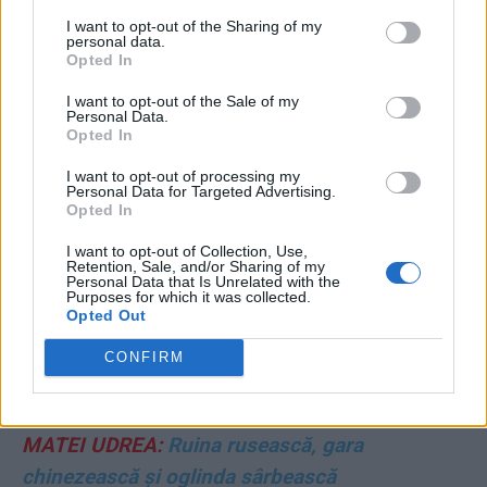
domnului Petrișor Peiu
I want to opt-out of the Sharing of my
personal data.
SORIN BOCANCEA:
Crima organizată de stat
Opted In
I want to opt-out of the Sale of my
Personal Data.
PAUL PALENCSAR:
Lecția lui Bolojan
Opted In
VLADIMIR MUNTEANU:
”Lista neagră”
I want to opt-out of processing my
Personal Data for Targeted Advertising.
fabricată de CSM – un atac de sorginte
Opted In
bolșevic-stalinistă
I want to opt-out of Collection, Use,
Retention, Sale, and/or Sharing of my
Personal Data that Is Unrelated with the
DANA HERING:
Duamna Anca și guru cel rău
Purposes for which it was collected.
Opted Out
VITALIE COJOCARI:
Verișoara Maiei Sandu le
CONFIRM
dă muniție rușilor
MATEI UDREA:
Ruina rusească, gara
chinezească și oglinda sârbească