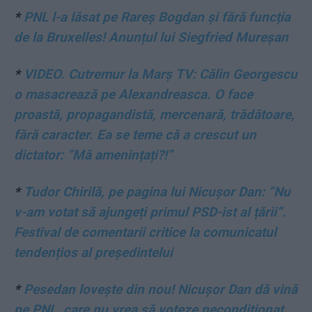
*
PNL l-a lăsat pe Rareș Bogdan și fără funcția
de la Bruxelles! Anunțul lui Siegfried Mureșan
*
VIDEO. Cutremur la Marș TV: Călin Georgescu
o masacrează pe Alexandreasca. O face
proastă, propagandistă, mercenară, trădătoare,
fără caracter. Ea se teme că a crescut un
dictator: ”Mă amenințați?!”
*
Tudor Chirilă, pe pagina lui Nicușor Dan: ”Nu
v-am votat să ajungeți primul PSD-ist al țării”.
Festival de comentarii critice la comunicatul
tendențios al președintelui
*
Pesedan lovește din nou! Nicușor Dan dă vină
pe PNL, care nu vrea să voteze necondiționat