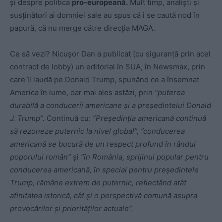
și despre politica
pro-europeană.
Mult timp, analiști și
susținători ai domniei sale au spus că i se caută nod în
papură, că nu merge către direcția MAGA.
Ce să vezi? Nicușor Dan a publicat (cu siguranță prin acel
contract de lobby) un editorial în SUA, în Newsmax, prin
care îl laudă pe Donald Trump, spunând ce a însemnat
America în lume, dar mai ales astăzi, prin
”puterea
durabilă a conducerii americane și a președintelui Donald
J. Trump”.
Continuă cu:
”Președinția americană continuă
să rezoneze puternic la nivel global”, ”conducerea
americană se bucură de un respect profund în rândul
poporului român”
și
”în România, sprijinul popular pentru
conducerea americană, în special pentru președintele
Trump, rămâne extrem de puternic, reflectând atât
afinitatea istorică, cât și o perspectivă comună asupra
provocărilor și priorităților actuale”.