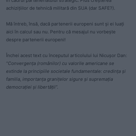
în cadrul parteneriatului strategic. Plus creșterea
achizițiilor de tehnică militară din SUA (dar SAFE?).
Mă întreb, însă, dacă partenerii europeni sunt și ei luați
aici în calcul sau nu. Pentru că mesajul nu vorbește
despre partenerii europeni!
Închei acest text cu începutul articolului lui Nicușor Dan:
”Convergența (românilor) cu valorile americane se
extinde la principiile societale fundamentale: credința și
familia, importanța granițelor sigure și supremația
democrației și libertății”.