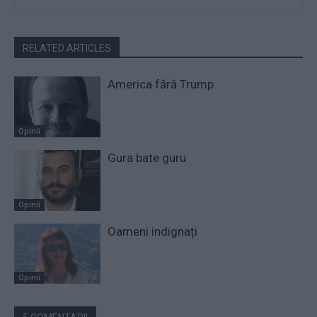
RELATED ARTICLES
America fără Trump
Opinii
Gura bate guru
Opinii
Oameni indignați
Opinii