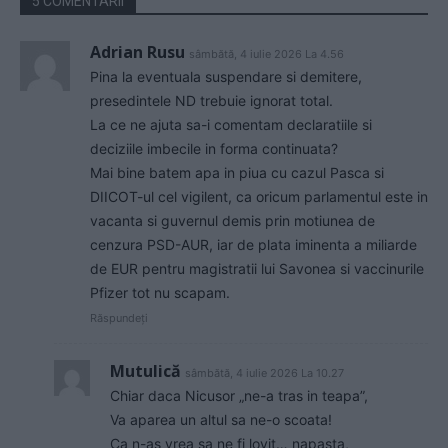
5 COMENTARII
Adrian Rusu
sâmbătă, 4 iulie 2026 La 4.56
Pina la eventuala suspendare si demitere,
presedintele ND trebuie ignorat total.
La ce ne ajuta sa-i comentam declaratiile si
deciziile imbecile in forma continuata?
Mai bine batem apa in piua cu cazul Pasca si
DIICOT-ul cel vigilent, ca oricum parlamentul este in
vacanta si guvernul demis prin motiunea de
cenzura PSD-AUR, iar de plata iminenta a miliarde
de EUR pentru magistratii lui Savonea si vaccinurile
Pfizer tot nu scapam.
Răspundeți
Mutulică
sâmbătă, 4 iulie 2026 La 10.27
Chiar daca Nicusor „ne-a tras in teapa”,
Va aparea un altul sa ne-o scoata!
Ca n-as vrea sa ne fi lovit… napasta,