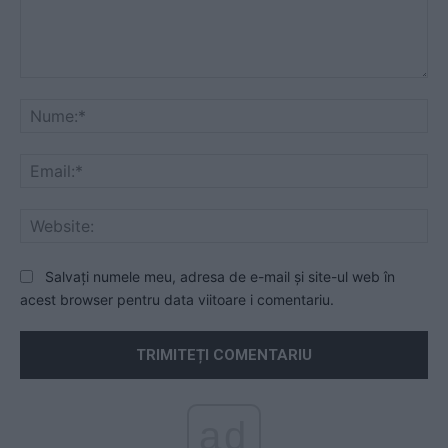
Comentariu:
Nu
Ema
Web
Salvați numele meu, adresa de e-mail și site-ul web în
acest browser pentru data viitoare i comentariu.
ad