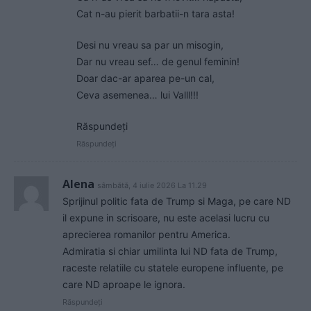
Cat n-au pierit barbatii-n tara asta!
Desi nu vreau sa par un misogin,
Dar nu vreau sef… de genul feminin!
Doar dac-ar aparea pe-un cal,
Ceva asemenea… lui Valll!!!
Răspundeți
Răspundeți
Alena
sâmbătă, 4 iulie 2026 La 11.29
Sprijinul politic fata de Trump si Maga, pe care ND
il expune in scrisoare, nu este acelasi lucru cu
aprecierea romanilor pentru America.
Admiratia si chiar umilinta lui ND fata de Trump,
raceste relatiile cu statele europene influente, pe
care ND aproape le ignora.
Răspundeți