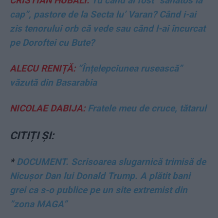
CRISTIAN HUBALI:
Tu când ai fost ”sănătos la
cap”, pastore de la Secta lu’ Varan? Când i-ai
zis tenorului orb că vede sau când l-ai încurcat
pe Doroftei cu Bute?
ALECU RENIȚĂ:
”Înțelepciunea rusească”
văzută din Basarabia
NICOLAE DABIJA:
Fratele meu de cruce, tătarul
CITIȚI ȘI:
*
DOCUMENT. Scrisoarea slugarnică trimisă de
Nicușor Dan lui Donald Trump. A plătit bani
grei ca s-o publice pe un site extremist din
”zona MAGA”