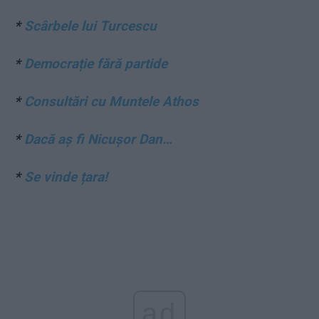
*
Scârbele lui Turcescu
*
Democrație fără partide
*
Consultări cu Muntele Athos
*
Dacă aș fi Nicușor Dan…
*
Se vinde țara!
ad