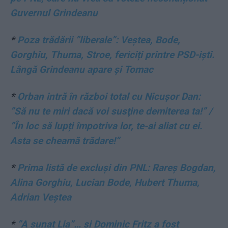
Guvernul Grindeanu
*
Poza trădării ”liberale”: Veștea, Bode,
Gorghiu, Thuma, Stroe, fericiți printre PSD-iști.
Lângă Grindeanu apare și Tomac
*
Orban intră în război total cu Nicușor Dan:
”Să nu te miri dacă voi susţine demiterea ta!” /
”În loc să lupți împotriva lor, te-ai aliat cu ei.
Asta se cheamă trădare!”
*
Prima listă de excluși din PNL: Rareș Bogdan,
Alina Gorghiu, Lucian Bode, Hubert Thuma,
Adrian Veștea
*
”A sunat Lia”… și Dominic Fritz a fost