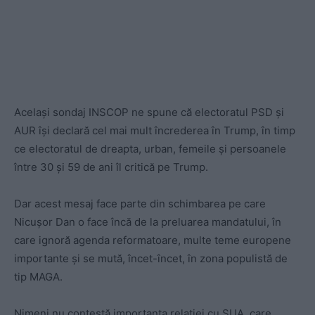
Același sondaj INSCOP ne spune că electoratul PSD și
AUR își declară cel mai mult încrederea în Trump, în timp
ce electoratul de dreapta, urban, femeile și persoanele
între 30 și 59 de ani îl critică pe Trump.
Dar acest mesaj face parte din schimbarea pe care
Nicușor Dan o face încă de la preluarea mandatului, în
care ignoră agenda reformatoare, multe teme europene
importante și se mută, încet-încet, în zona populistă de
tip MAGA.
Nimeni nu contestă importanța relației cu SUA, care