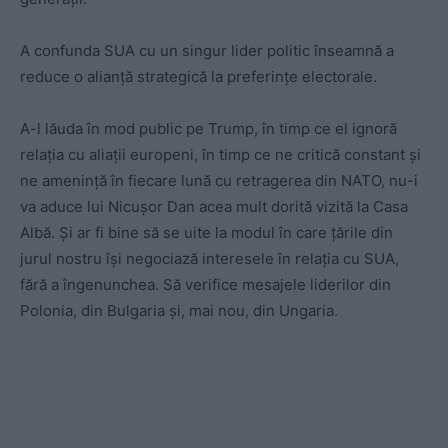
A confunda SUA cu un singur lider politic înseamnă a
reduce o alianță strategică la preferințe electorale.
A-l lăuda în mod public pe Trump, în timp ce el ignoră
relația cu aliații europeni, în timp ce ne critică constant și
ne amenință în fiecare lună cu retragerea din NATO, nu-i
va aduce lui Nicușor Dan acea mult dorită vizită la Casa
Albă. Și ar fi bine să se uite la modul în care țările din
jurul nostru își negociază interesele în relația cu SUA,
fără a îngenunchea. Să verifice mesajele liderilor din
Polonia, din Bulgaria și, mai nou, din Ungaria.