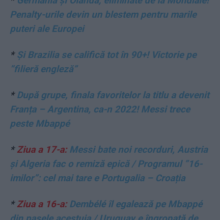
*
Germania și Olanda, eliminate de la Mondiale!
Penalty-urile devin un blestem pentru marile
puteri ale Europei
*
Și Brazilia se califică tot în 90+! Victorie pe
”filieră engleză”
*
După grupe, finala favoritelor la titlu a devenit
Franța – Argentina, ca-n 2022! Messi trece
peste Mbappé
*
Ziua a 17-a:
Messi bate noi recorduri, Austria
și Algeria fac o remiză epică / Programul ”16-
imilor”: cel mai tare e Portugalia – Croația
*
Ziua a 16-a:
Dembélé îl egalează pe Mbappé
din pasele acestuia / Uruguay e îngropată de