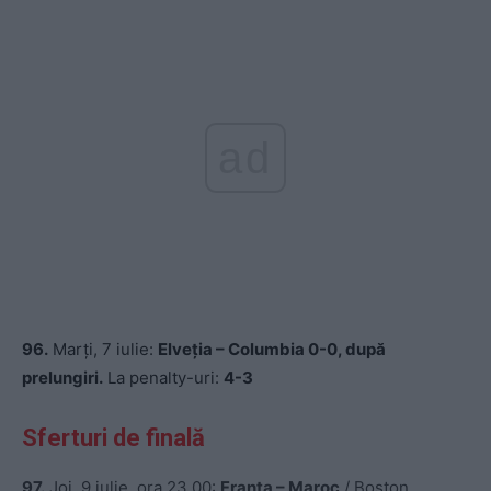
ad
96.
Marți, 7 iulie:
Elveția – Columbia 0-0, după
prelungiri.
La penalty-uri:
4-3
Sferturi de finală
97.
Joi, 9 iulie, ora 23.00:
Franța – Maroc
/ Boston