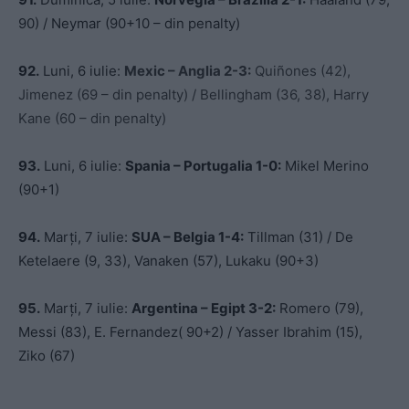
90) / Neymar (90+10 – din penalty)
92.
Luni, 6 iulie:
Mexic – Anglia 2-3:
Quiñones (42),
Jimenez (69 – din penalty) / Bellingham (36, 38), Harry
Kane (60 – din penalty)
93.
Luni, 6 iulie:
Spania – Portugalia 1-0:
Mikel Merino
(90+1)
94.
Marți, 7 iulie:
SUA – Belgia 1-4:
Tillman (31) / De
Ketelaere (9, 33), Vanaken (57), Lukaku (90+3)
95.
Marți, 7 iulie:
Argentina – Egipt 3-2:
Romero (79),
Messi (83), E. Fernandez( 90+2) / Yasser Ibrahim (15),
Ziko (67)