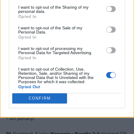
I want to opt-out of the Sharing of my
personal data.
Opted In
I want to opt-out of the Sale of my
ad
Personal Data.
Opted In
I want to opt-out of processing my
Personal Data for Targeted Advertising.
Opted In
I want to opt-out of Collection, Use,
Retention, Sale, and/or Sharing of my
Personal Data that Is Unrelated with the
Purposes for which it was collected.
Opted Out
90.
Sâmbătă, 4 iulie:
Maroc –
Canada 3-0:
Ounahi (50,
82), Rahimi (90+8)
CONFIRM
89.
Duminică, 5 iulie:
Franța – Paraguay 1-0:
Mbappé (70
– din penalty)
91.
Duminică, 5 iulie:
Norvegia – Brazilia 2-1:
Haaland (79,