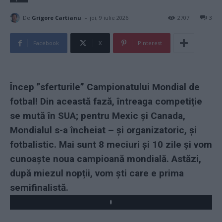
-
De
Grigore Cartianu
joi, 9 iulie 2026
2707
3
Facebook
X
Pinterest
Încep ”sferturile” Campionatului Mondial de
fotbal! Din această fază, întreaga competiție
se mută în SUA; pentru Mexic și Canada,
Mondialul s-a încheiat – și organizatoric, și
fotbalistic. Mai sunt 8 meciuri și 10 zile și vom
cunoaște noua campioană mondială. Astăzi,
după miezul nopții, vom ști care e prima
semifinalistă.
Play