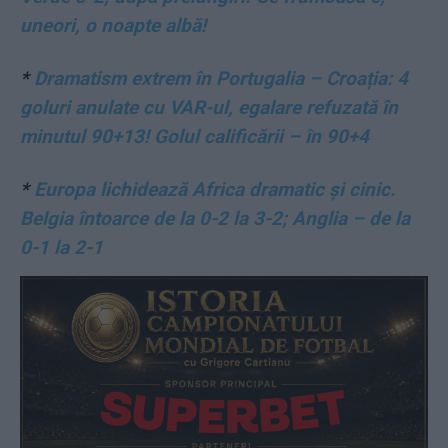
uneori, o noapte albă!
*
Dramatism extrem în Portugalia – Croația: 4
goluri anulate cu VAR-ul, egalare refuzată în
minutul 90+13! Golul calificării – în 90+4
*
Europa lichidează Africa dramatic și cinic.
Belgia întoarce de la 0-2 la 3-2; Anglia – de la
0-1 la 2-1