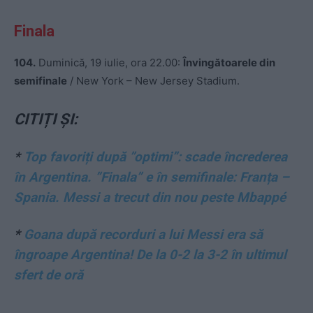
Finala
104.
Duminică, 19 iulie, ora 22.00:
Învingătoarele din
semifinale
/ New York – New Jersey Stadium.
CITIȚI ȘI:
*
Top favoriți după ”optimi”: scade încrederea
în Argentina. ”Finala” e în semifinale: Franța –
Spania. Messi a trecut din nou peste Mbappé
*
Goana după recorduri a lui Messi era să
îngroape Argentina! De la 0-2 la 3-2 în ultimul
sfert de oră