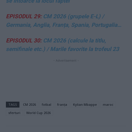
se întoarce la locul faptei
EPISODUL 29:
CM 2026 (grupele E-L) /
Germania, Anglia, Franța, Spania, Portugalia…
EPISODUL 30:
CM 2026 (calcule la titlu,
semifinale etc.) / Marile favorite la trofeul 23
- Advertisement -
TAGS
CM 2026
fotbal
franța
Kylian Mbappe
maroc
sferturi
World Cup 2026