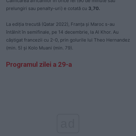
Calificarea africanilor în orice fel (90 de minute sau
prelungiri sau penalty-uri) e cotată cu
3,70.
La ediția trecută (Qatar 2022), Franța și Maroc s-au
întâlnit în semifinale, pe 14 decembrie, la Al Khor. Au
câștigat francezii cu 2-0, prin golurile lui Theo Hernandez
(min. 5) și Kolo Muani (min. 79).
Programul zilei a 29-a
ad