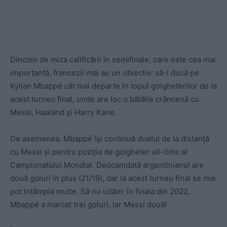
Dincolo de miza calificării în semifinale, care este cea mai
importantă, francezii mai au un obiectiv: să-l ducă pe
Kylian Mbappé cât mai departe în topul golgheterilor de la
acest turneu final, unde are loc o bătălie crâncenă cu
Messi, Haaland și Harry Kane.
De asemenea, Mbappé își continuă duelul de la distanță
cu Messi și pentru poziția de golgheter all-time al
Campionatului Mondial. Deocamdată argentinianul are
două goluri în plus (21/19), dar la acest turneu final se mai
pot întâmpla multe. Să nu uităm: în finala din 2022,
Mbappé a marcat trei goluri, iar Messi două!