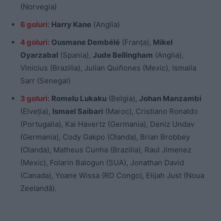
(Norvegia)
6 goluri:
Harry Kane
(Anglia)
4 goluri:
Ousmane Dembélé
(Franța),
Mikel
Oyarzabal
(Spania),
Jude Bellingham
(Anglia),
Vinicius (Brazilia), Julian Quiñones (Mexic), Ismaila
Sarr (Senegal)
3 goluri:
Romelu Lukaku
(Belgia),
Johan Manzambi
(Elveția),
Ismael Saibari
(Maroc), Cristiano Ronaldo
(Portugalia), Kai Havertz (Germania), Deniz Undav
(Germania), Cody Gakpo (Olanda), Brian Brobbey
(Olanda), Matheus Cunha (Brazilia), Raul Jimenez
(Mexic), Folarin Balogun (SUA), Jonathan David
(Canada), Yoane Wissa (RD Congo), Elijah Just (Noua
Zeelandă).