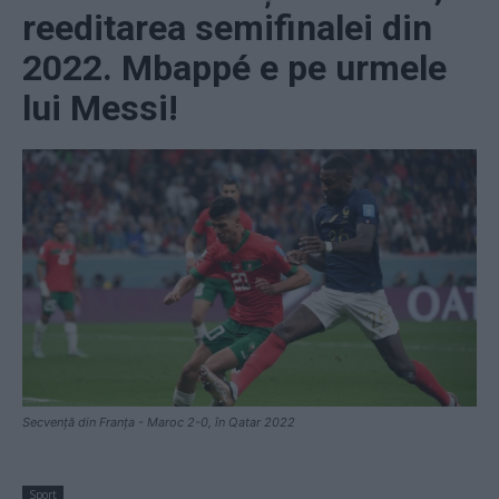
reeditarea semifinalei din
2022. Mbappé e pe urmele
lui Messi!
Secvență din Franța - Maroc 2-0, în Qatar 2022
Sport