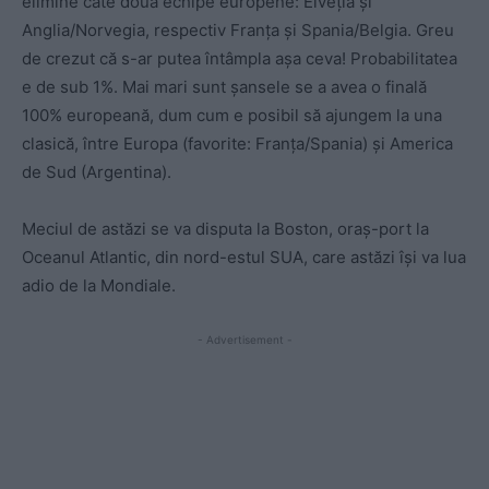
elimine câte două echipe europene: Elveția și
Anglia/Norvegia, respectiv Franța și Spania/Belgia. Greu
de crezut că s-ar putea întâmpla așa ceva! Probabilitatea
e de sub 1%. Mai mari sunt șansele se a avea o finală
100% europeană, dum cum e posibil să ajungem la una
clasică, între Europa (favorite: Franța/Spania) și America
de Sud (Argentina).
Meciul de astăzi se va disputa la Boston, oraș-port la
Oceanul Atlantic, din nord-estul SUA, care astăzi își va lua
adio de la Mondiale.
- Advertisement -