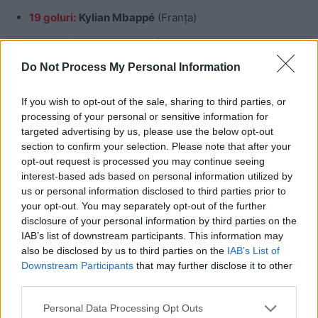
19 goluri:
Kylian Mbappé
(Franța)
16 goluri:
Miroslav Klose (Germania)
Do Not Process My Personal Information
15 goluri:
Ronaldo (Brazilia)
14 goluri:
Gerd Müller (Germania)
If you wish to opt-out of the sale, sharing to third parties, or
processing of your personal or sensitive information for
13 goluri:
Harry Kane
(Anglia), Just Fontaine (Franța)
targeted advertising by us, please use the below opt-out
section to confirm your selection. Please note that after your
NOTĂ:
Numele scrise cu bold (îngroșat) indică jucători
opt-out request is processed you may continue seeing
care se află încă în activitate.
interest-based ads based on personal information utilized by
us or personal information disclosed to third parties prior to
your opt-out. You may separately opt-out of the further
Ultimele faze eliminatorii
disclosure of your personal information by third parties on the
IAB’s list of downstream participants. This information may
also be disclosed by us to third parties on the
IAB’s List of
Optimi de finală
Downstream Participants
that may further disclose it to other
third parties.
Personal Data Processing Opt Outs