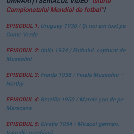
URMĂRIȚI SERIALUL VIDEO
”Istoria
Campionatului Mondial de fotbal”
!
EPISODUL 1:
Uruguay 1930 / Și noi am fost pe
Conte Verde
EPISODUL 2:
Italia 1934 / Fotbalul, capturat de
Mussolini
EPISODUL 3:
Franța 1938 / Finala Mussolini –
Horthy
EPISODUL 4:
Brazilia 1950 / Marele șoc de pe
Maracana
EPISODUL 5:
Elveția 1954 / Miracol german,
tragedie maghiară