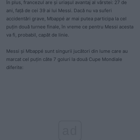
În plus, francezul are și uriașul avantaj al vârstei: 27 de
ani, față de cei 39 ai lui Messi. Dacă nu va suferi
accidentări grave, Mbappé ar mai putea participa la cel
puțin două turnee finale, în vreme ce pentru Messi acesta
va fi, probabil, capăt de linie.
Messi și Mbappé sunt singurii jucători din lume care au
marcat cel puțin câte 7 goluri la două Cupe Mondiale
diferite:
ad