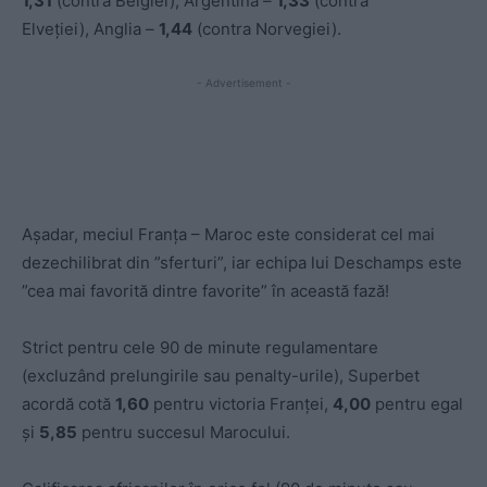
1,31
(contra Belgiei), Argentina –
1,33
(contra
Elveției), Anglia –
1,44
(contra Norvegiei).
- Advertisement -
Așadar, meciul Franța – Maroc este considerat cel mai
dezechilibrat din ”sferturi”, iar echipa lui Deschamps este
”cea mai favorită dintre favorite” în această fază!
Strict pentru cele 90 de minute regulamentare
(excluzând prelungirile sau penalty-urile), Superbet
acordă cotă
1,60
pentru victoria Franței,
4,00
pentru egal
și
5,85
pentru succesul Marocului.