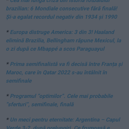
*
Cea mai lungă criză din istoria fotbalului
brazilian: 6 Mondiale consecutive fără finală!
Și-a egalat recordul negativ din 1934 și 1990
*
Europa distruge America: 3 din 3! Haaland
elimină Brazilia, Bellingham răpune Mexicul, la
o zi după ce Mbappé a scos Paraguayul
*
Prima semifinalistă va fi decisă între Franța și
Maroc, care în Qatar 2022 s-au întâlnit în
semifinale
*
Programul ”optimilor”. Cele mai probabile
”sferturi”, semifinale, finală
*
Un meci pentru eternitate: Argentina – Capul
Verde 3-2, după prelungiri. Ce frumoasă e,