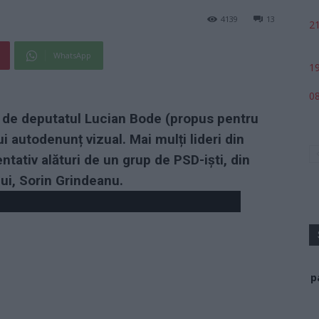
4139
13
21
WhatsApp
19
08
a de deputatul Lucian Bode (propus pentru
 autodenunț vizual. Mai mulți lideri din
tativ alături de un grup de PSD-iști, din
lui, Sorin Grindeanu.
p