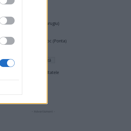
PNȚCD (Pavelescu)
PNCR (Terheș)
Partidul Patrioților (Surugiu)
FAR (Coarnă)
România pe Primul Loc (Ponta)
Altul
Arată rezultatele
Arhiva sondajelor
- Advertisment -