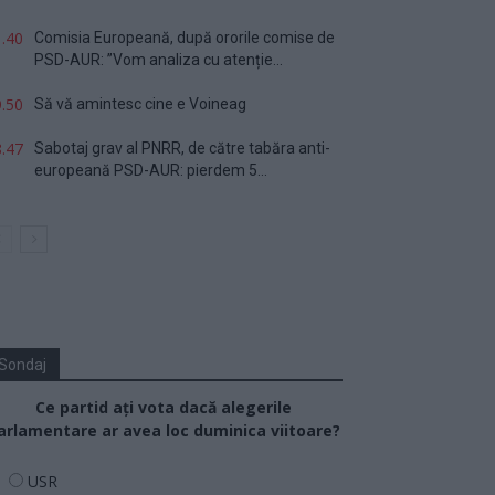
.40
Comisia Europeană, după ororile comise de
PSD-AUR: ”Vom analiza cu atenție...
.50
Să vă amintesc cine e Voineag
.47
Sabotaj grav al PNRR, de către tabăra anti-
europeană PSD-AUR: pierdem 5...
Sondaj
Ce partid ați vota dacă alegerile
arlamentare ar avea loc duminica viitoare?
USR