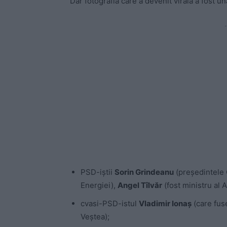
Dar fotografia care a devenit virală a fost u
-
PSD-iștii
Sorin Grindeanu
(președintele 
Energiei),
Angel Tîlvăr
(fost ministru al A
cvasi-PSD-istul
Vladimir Ionaș
(care fus
Veștea);