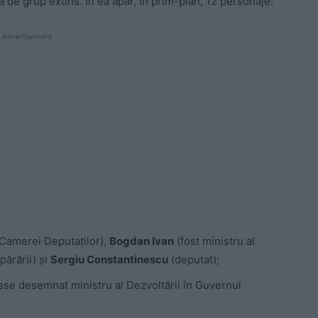
na de grup extins. În ea apar, în prim-plan, 12 personaje:
 Advertisement -
Camerei Deputaților),
Bogdan Ivan
(fost ministru al
părării) și
Sergiu Constantinescu
(deputat);
ese desemnat ministru al Dezvoltării în Guvernul