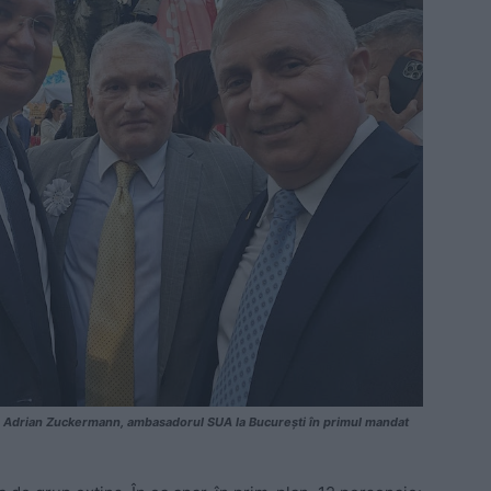
află Adrian Zuckermann, ambasadorul SUA la București în primul mandat