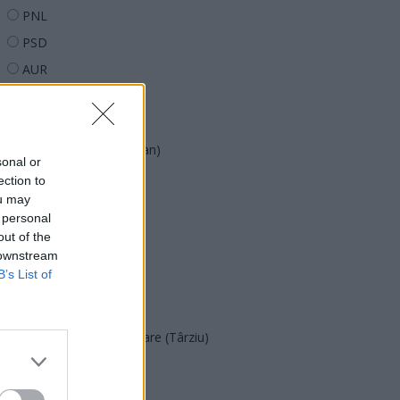
PNL
PSD
AUR
UDMR
PMP (Tomac)
Forța Dreptei (L. Orban)
sonal or
PNȚMM
ection to
ou may
REPER
 personal
SENS
out of the
 downstream
SOS (Șoșoacă)
B’s List of
POT (Gavrilă)
PACE (Peia)
Acțiunea Conservatoare (Târziu)
PDF (Lazarus)
PUSL (D. Voiculescu)