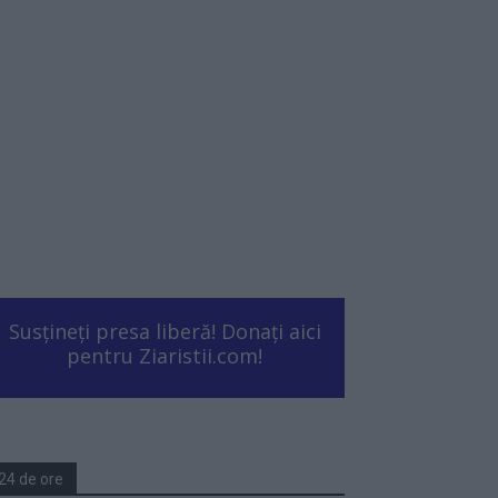
Susțineți presa liberă! Donați aici
pentru Ziaristii.com!
24 de ore