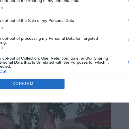
o opt-out of the Sharing of my personal data.
In
o opt-out of the Sale of my Personal Data.
In
a Ziua Independenței, a avut loc miercuri după-
ian Bode (51 de ani),
fost ministru și fost secretar
to opt-out of processing my Personal Data for Targeted
ing.
e la eveniment, plus un text scurt, în stilul bla-bla-bla.
In
o opt-out of Collection, Use, Retention, Sale, and/or Sharing
 de Nicolae Ciucă, fostul său șef de partid, căruia i-a
ersonal Data that Is Unrelated with the Purposes for which it
lected.
lizării totale, concretizată în datorii de peste 20 de
Out
CONFIRM