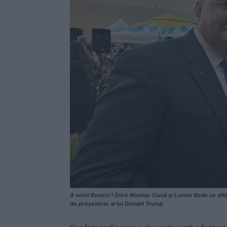
A venit Bunelu’! Între Nicolae Ciucă și Lucian Bode se 
de președinte al lui Donald Trump