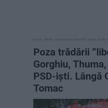
Acasă
News
Poza trădării ”liberale”: Veștea, Bode, G
Poza trădării ”li
Gorghiu, Thuma, S
PSD-iști. Lângă 
Tomac