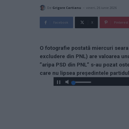
-
De
Grigore Cartianu
vineri, 26 iunie 2026
Facebook
X
Pinterest
O fotografie postată miercuri sear
excludere din PNL) are valoarea unui
”aripa PSD din PNL” s-au pozat osten
care nu lipsea președintele partidu