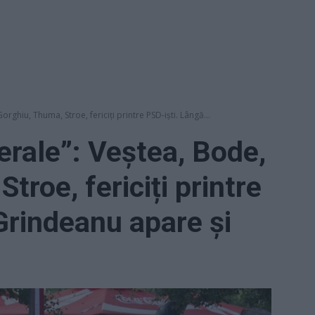
orghiu, Thuma, Stroe, fericiți printre PSD-iști. Lângă...
berale”: Veștea, Bode,
troe, fericiți printre
Grindeanu apare și