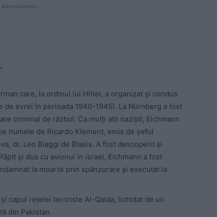
 Advertisement -
:
rman care, la ordinul lui Hitler, a organizat și condus
ne de evrei în perioada 1940-1945). La Nürnberg a fost
e criminal de război. Ca mulți alți naziști, Eichmann
, pe numele de Ricardo Klement, emis de șeful
va, dr. Leo Biaggi de Blasis. A fost descoperit și
ăpit și dus cu avionul în israel, Eichmann a fost
ondamnat la moarte prin spânzurare și executat la
 și capul rețelei teroriste Al-Qaida, lichidat de un
tă din Pakistan.