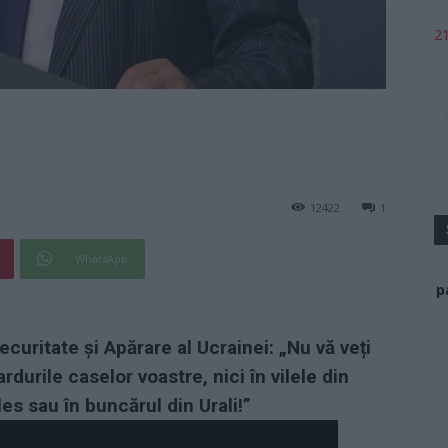
21
12422
1
WhatsApp
p
ecuritate și Apărare al Ucrainei: „Nu vă veți
durile caselor voastre, nici în vilele din
es sau în buncărul din Urali!”