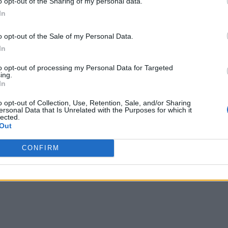
o opt-out of the Sharing of my personal data.
In
e pagina sa de Facebook, Danilov amenință puterea de la
 după ce agresorii putiniști vor fi alungați de pe
o opt-out of the Sale of my Personal Data.
In
to opt-out of processing my Personal Data for Targeted
 multe site-uri de știri, printre care și
rbc.ua
.
ing.
In
 Advertisement -
o opt-out of Collection, Use, Retention, Sale, and/or Sharing
ersonal Data that Is Unrelated with the Purposes for which it
lected.
Out
CONFIRM