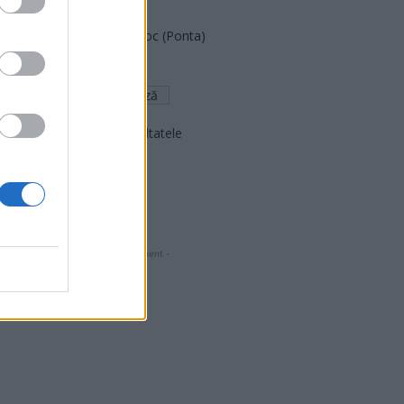
FAR (Coarnă)
România pe Primul Loc (Ponta)
Altul
Arată rezultatele
Arhiva sondajelor
- Advertisment -