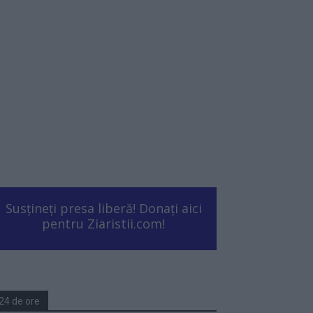
Susțineți presa liberă! Donați aici
pentru Ziaristii.com!
24 de ore