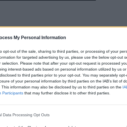
ocess My Personal Information
to opt-out of the sale, sharing to third parties, or processing of your per
formation for targeted advertising by us, please use the below opt-out s
r selection. Please note that after your opt-out request is processed y
eing interest-based ads based on personal information utilized by us or
disclosed to third parties prior to your opt-out. You may separately opt-
losure of your personal information by third parties on the IAB’s list of
. This information may also be disclosed by us to third parties on the
IA
Participants
that may further disclose it to other third parties.
iului Național de Securitate și Apărare al Ucrainei, le-
a nepedepsiți în urma războiului pe care l-au declanșat
l Data Processing Opt Outs