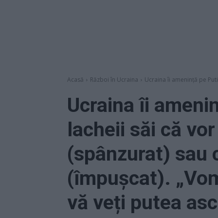
Acasă
Război în Ucraina
Ucraina îi amenință pe Putin 
Ucraina îi amenin
lacheii săi că vo
(spânzurat) sau 
(împușcat). „Vom
vă veți putea asc