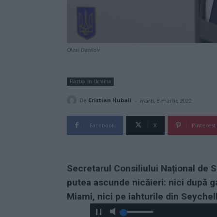
Olexi Danilov
Război în Ucraina
-
De
Cristian Hubali
marți, 8 martie 2022
Facebook
X
Pinterest
Secretarul Consiliului Național de S
putea ascunde nicăieri: nici după gar
Miami, nici pe iahturile din Seychell