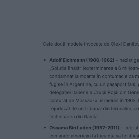
-
Cele două modele invocate de Olexi Danilov
Adolf Eichmann (1906-1962)
– nazist ge
„Soluția finală” (exterminarea a 6 milioa
condamnat la moarte în contumacie ca mar
fugise în Argentina, cu un pașaport fals
delegației italiene a Crucii Roșii din Gene
capturat de Mossad-ul israelian în 1962. R
rejudecat de un tribunal din Ierusalim, c
închisoarea din Ramla.
Ossama Bin Laden (1957-2011)
– liderul
comando american la locuința sa fortifica