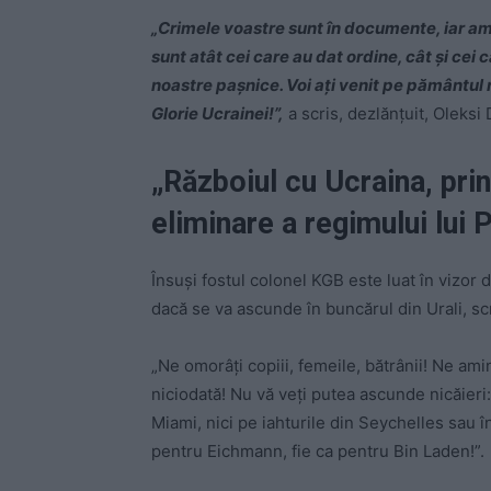
„Crimele voastre sunt în documente, iar aminti
sunt atât cei care au dat ordine, cât și cei
noastre pașnice. Voi ați venit pe pământul no
Glorie Ucrainei!”,
a scris, dezlănțuit, Oleksi 
„Războiul cu Ucraina, prin
eliminare a regimului lui P
Însuși fostul colonel KGB este luat în vizor d
dacă se va ascunde în buncărul din Urali, sc
„Ne omorâți copiii, femeile, bătrânii! Ne ami
niciodată! Nu vă veți putea ascunde nicăieri: 
Miami, nici pe iahturile din Seychelles sau î
pentru Eichmann, fie ca pentru Bin Laden!”.