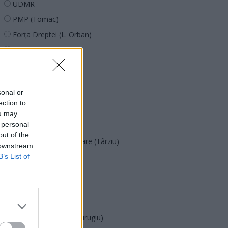
UDMR
PMP (Tomac)
Forța Dreptei (L. Orban)
PNȚMM
REPER
SENS
sonal or
SOS (Șoșoacă)
ection to
POT (Gavrilă)
ou may
 personal
PACE (Peia)
out of the
Acțiunea Conservatoare (Târziu)
 downstream
PDF (Lazarus)
B’s List of
PUSL (D. Voiculescu)
PNȚCD (Pavelescu)
PNCR (Terheș)
Partidul Patrioților (Surugiu)