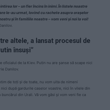
rea lor – un fier încins în inimi. În listele noastre
 care le-au urmat, lovind cu rachete asupra orașelor
stru și în familiile noastre – vom veni și noi la voi!
Danilov.
tre altele, a lansat procesul de
utin însuși”
e oficialul de la Kiev. Putin nu are șanse să scape nici
rie Danilov.
ntim de toți și de toate, nu vom uita de nimeni
nici după gardurile caselor voastre, nici în vilele din
n buncărul din Urali. Vă vom găsi și vom veni fie ca