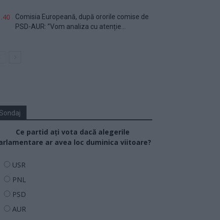
.40
Comisia Europeană, după ororile comise de
PSD-AUR: ”Vom analiza cu atenție...
Sondaj
Ce partid ați vota dacă alegerile
arlamentare ar avea loc duminica viitoare?
USR
PNL
PSD
AUR