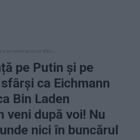
și pe lacheii săi că vor sfârși...
ță pe Putin și pe
r sfârși ca Eichmann
ca Bin Laden
 veni după voi! Nu
unde nici în buncărul