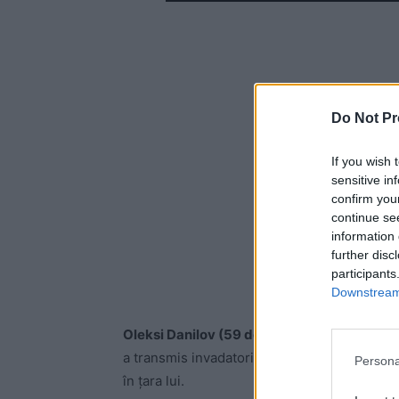
Do Not Pr
If you wish 
sensitive in
confirm you
continue se
information 
further disc
participants
Downstream 
Oleksi Danilov (59 de ani),
secretarul Consil
a transmis invadatorilor ruși că nu vor scăp
Persona
în țara lui.