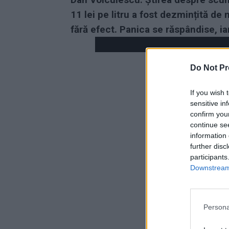
11 lei pe litru a fost dezmințită de 
fără efect. Panica se răspândise, iar
Do Not Pr
If you wish 
sensitive in
confirm you
continue se
information 
further disc
participants
Downstream 
Persona