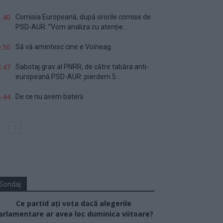
.40
Comisia Europeană, după ororile comise de
PSD-AUR: ”Vom analiza cu atenție...
.50
Să vă amintesc cine e Voineag
.47
Sabotaj grav al PNRR, de către tabăra anti-
europeană PSD-AUR: pierdem 5...
.44
De ce nu avem baterii
Sondaj
Ce partid ați vota dacă alegerile
arlamentare ar avea loc duminica viitoare?