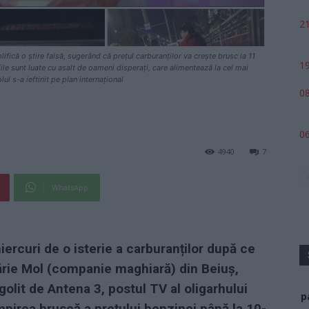
21
fică o știre falsă, sugerând că prețul carburanților va crește brusc la 11
19
ăriile sunt luate cu asalt de oameni disperați, care alimentează la cel mai
olul s-a ieftinit pe plan internațional
08
06
4940
7
WhatsApp
ercuri de o isterie a carburanților după ce
ărie Mol (companie maghiară) din Beiuș,
ogolit de Antena 3, postul TV al oligarhului
p
pirea bruscă a prețului benzinei până la 10-