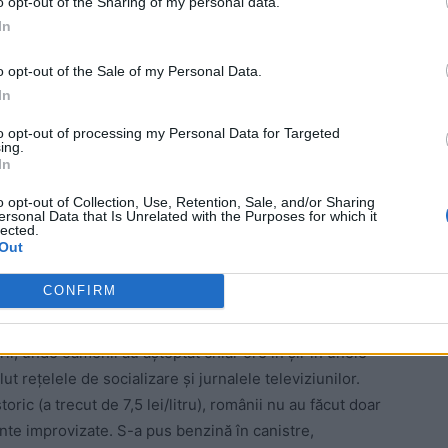
o opt-out of the Sharing of my personal data.
In
o opt-out of the Sale of my Personal Data.
In
to opt-out of processing my Personal Data for Targeted
ing.
In
ad
o opt-out of Collection, Use, Retention, Sale, and/or Sharing
ersonal Data that Is Unrelated with the Purposes for which it
lected.
Out
CONFIRM
ii, unde oamenii au așteptat chiar ore în șir în unele
 rețelele de socializare și jurnalele televiziunilor.
oric (a trecut de 7,5 lei/litru), românii nu au făcut doar
iente improvizate. S-a pus benzină în canistre,