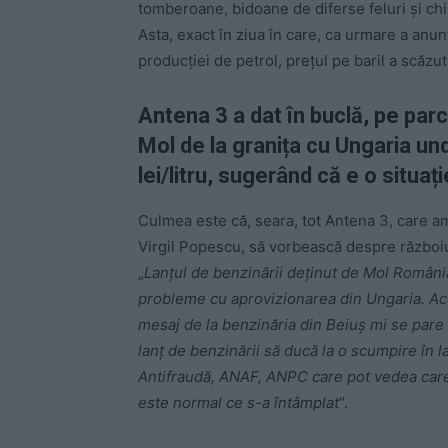
tomberoane, bidoane de diferse feluri și chia
Asta, exact în ziua în care, ca urmare a anu
producției de petrol, prețul pe baril a scăz
Antena 3 a dat în buclă, pe parcu
Mol de la granița cu Ungaria un
lei/litru, sugerând că e o situați
Culmea este că, seara, tot Antena 3, care amp
Virgil Popescu, să vorbească despre războiul
„
Lanțul de benzinării deținut de Mol România
probleme cu aprovizionarea din Ungaria. Aces
mesaj de la benzinăria din Beiuș mi se pare 
lanț de benzinării să ducă la o scumpire în l
Antifraudă, ANAF, ANPC care pot vedea care 
este normal ce s-a întâmplat
“.