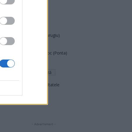
PUSL (D. Voiculescu)
PNȚCD (Pavelescu)
PNCR (Terheș)
Partidul Patrioților (Surugiu)
FAR (Coarnă)
România pe Primul Loc (Ponta)
Altul
Arată rezultatele
Arhiva sondajelor
- Advertisment -