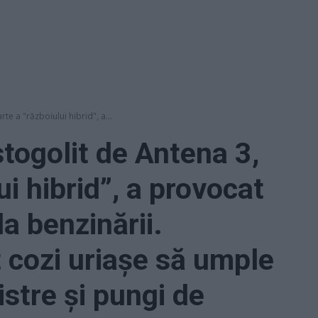
te a "războiului hibrid", a...
togolit de Antena 3,
ui hibrid”, a provocat
la benzinării.
 cozi uriașe să umple
stre și pungi de