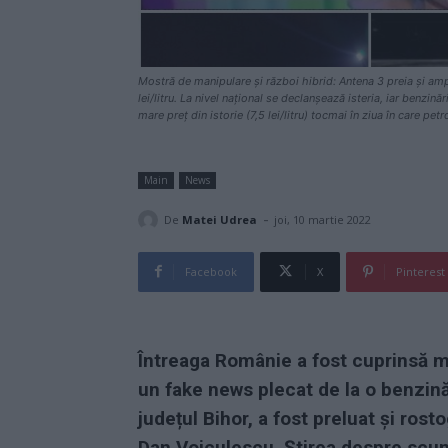
Mostră de manipulare și război hibrid: Antena 3 preia și ampli
lei/litru. La nivel național se declanșează isteria, iar benzin
mare preț din istorie (7,5 lei/litru) tocmai în ziua în care petr
Main
News
-
De
Matei Udrea
joi, 10 martie 2022
Facebook
X
Pinterest
Întreaga Românie a fost cuprinsă mi
un fake news plecat de la o benzin
județul Bihor, a fost preluat și rost
Dan Voiculescu. Știrea despre scum