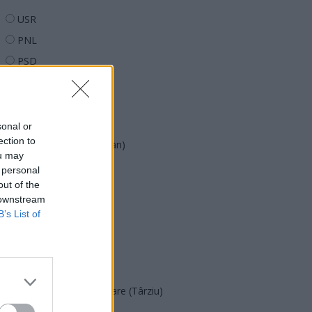
USR
PNL
PSD
AUR
UDMR
PMP (Tomac)
sonal or
ection to
Forța Dreptei (L. Orban)
ou may
PNȚMM
 personal
out of the
REPER
 downstream
SENS
B’s List of
SOS (Șoșoacă)
POT (Gavrilă)
PACE (Peia)
Acțiunea Conservatoare (Târziu)
PDF (Lazarus)