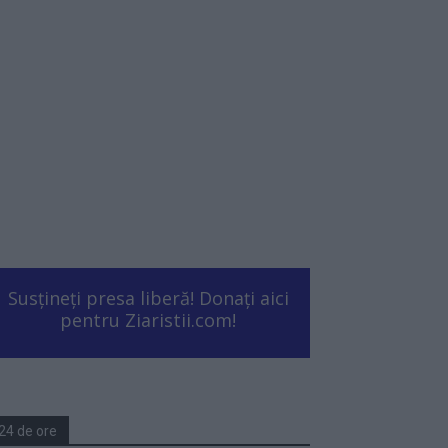
Susțineți presa liberă! Donați aici
pentru Ziaristii.com!
24 de ore