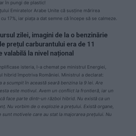
r în pungi de plastic!
nțului Emiratelor Arabe Unite că susține mărirea
ut cu 17%, iar piața a dat semne că începe să se calmeze.
rsul zilei, imagini de la o benzinărie
de prețul carburantului era de 11
e valabilă la nivel național
lificase isteria, l-a chemat pe ministrul Energiei,
 hibrid împotriva României. Ministrul a declarat:
 a scumpit în această seară benzina la 9 lei. Are
ta este motivul. Avem un conflict la frontieră, iar un
că face parte dintr-un război hibrid. Nu există ca un
anț. Nu vorbim de o explozie a prețului. Există organe,
sunt motivele care au stat la majorarea prețului. Nu