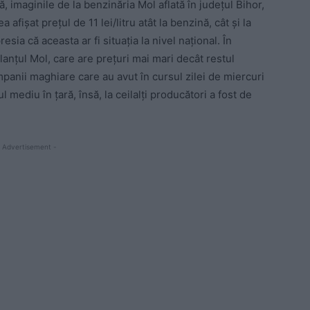
ă, imaginile de la benzinăria Mol aflată în județul Bihor,
 afișat prețul de 11 lei/litru atât la benzină, cât și la
sia că aceasta ar fi situația la nivel național. În
n lanțul Mol, care are prețuri mai mari decât restul
mpanii maghiare care au avut în cursul zilei de miercuri
ul mediu în țară, însă, la ceilalți producători a fost de
 Advertisement -