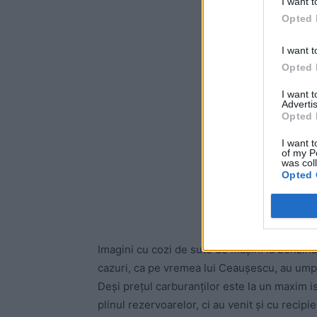
I want t
Opted 
I want t
Opted 
I want 
Advertis
Opted 
I want t
of my P
was col
Opted 
Imagini cu cozi de sute de mașini la benzinăr
cazuri, ca pe vremea lui Ceaușescu, au umplut
Deși prețul carburanților este la un maxim ist
plinul rezervoarelor, ci au venit și cu recip