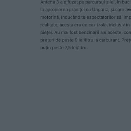
Antena 3 a difuzat pe parcursul zilei, în bucl
în apropierea graniței cu Ungaria, și care avea
motorină, inducând telespectatorilor săi impre
realitate, acesta era un caz izolat inclusiv î
pieței. Au mai fost benzinării ale acestei co
prețuri de peste 9 lei/litru la carburant. Preț
puțin peste 7,5 lei/litru.
-