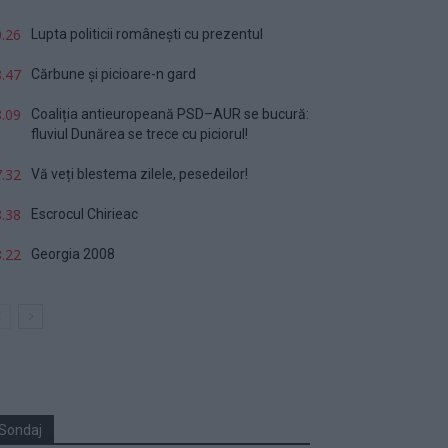
.26
Lupta politicii românești cu prezentul
.47
Cărbune și picioare-n gard
.09
Coaliția antieuropeană PSD–AUR se bucură:
fluviul Dunărea se trece cu piciorul!
.32
Vă veți blestema zilele, pesedeilor!
.38
Escrocul Chirieac
.22
Georgia 2008
Sondaj