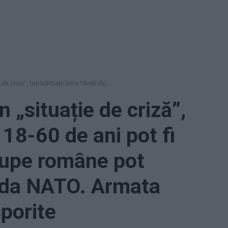
 de criză", toți bărbații între 18-60 de...
n „situație de criză”,
e 18-60 de ani pot fi
trupe române pot
nda NATO. Armata
sporite