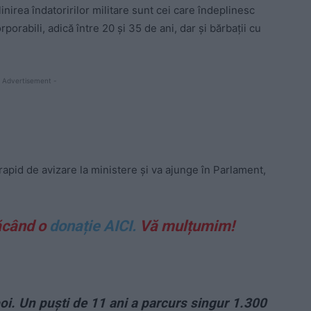
inirea îndatoririlor militare sunt cei care îndeplinesc
orporabili, adică între 20 și 35 de ani, dar și bărbații cu
 Advertisement -
 rapid de avizare la ministere și va ajunge în Parlament,
ăcând o
donație AICI.
Vă mulțumim!
i. Un puști de 11 ani a parcurs singur 1.300