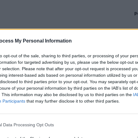
p
ocess My Personal Information
to opt-out of the sale, sharing to third parties, or processing of your per
formation for targeted advertising by us, please use the below opt-out s
r selection. Please note that after your opt-out request is processed y
eing interest-based ads based on personal information utilized by us or
disclosed to third parties prior to your opt-out. You may separately opt-
losure of your personal information by third parties on the IAB’s list of
. This information may also be disclosed by us to third parties on the
IA
Participants
that may further disclose it to other third parties.
ohannis și premierul Ciucă, au dat repetate asigurări că
 război cu Rusia. Legea pentru situații de criză este
l Data Processing Opt Outs
 din Ucraina și evoluțiile din țara vecină atacată de