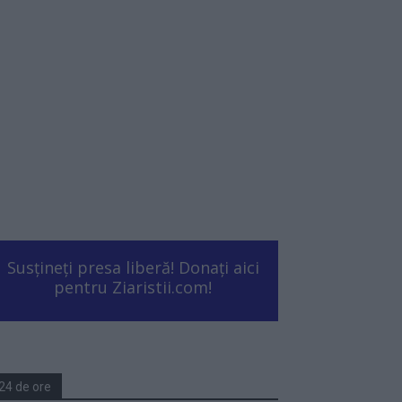
Susțineți presa liberă! Donați aici
pentru Ziaristii.com!
24 de ore