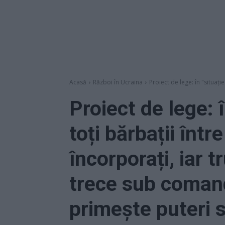
Acasă
Război în Ucraina
Proiect de lege: în "situație
Proiect de lege: î
toți bărbații într
încorporați, iar 
trece sub coma
primește puteri 