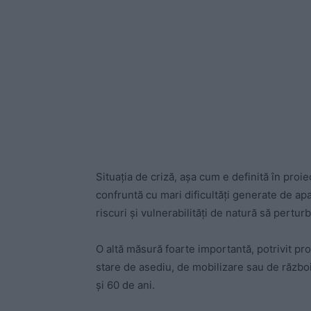
Situația de criză, așa cum e definită în proi
confruntă cu mari dificultăți generate de apar
riscuri și vulnerabilități de natură să pertur
O altă măsură foarte importantă, potrivit pr
stare de asediu, de mobilizare sau de război 
și 60 de ani.