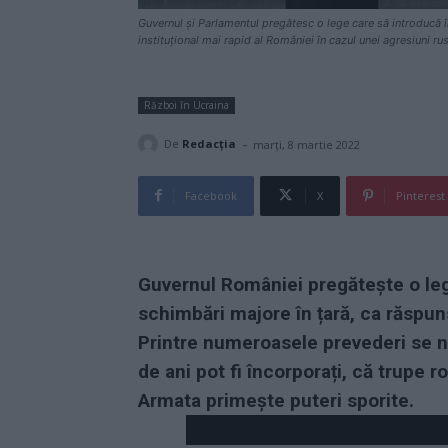
Guvernul și Parlamentul pregătesc o lege care să introducă în 
instituțional mai rapid al României în cazul unei agresiuni ru
Război în Ucraina
-
De
Redacţia
marți, 8 martie 2022
Facebook
X
Pinterest
Guvernul României pregătește o lege
schimbări majore în țară, ca răspun
Printre numeroasele prevederi se nu
de ani pot fi încorporați, că trupe
Armata primește puteri sporite.