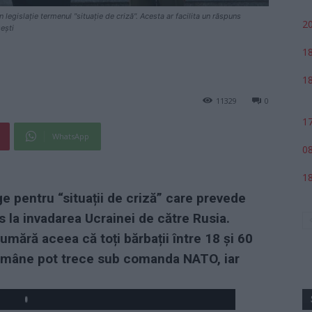
legislație termenul "situație de criză". Acesta ar facilita un răspuns
20
sești
18
18
11329
0
17
WhatsApp
08
18
 pentru “situații de criză” care prevede
s la invadarea Ucrainei de către Rusia.
mără aceea că toți bărbații între 18 și 60
 române pot trece sub comanda NATO, iar