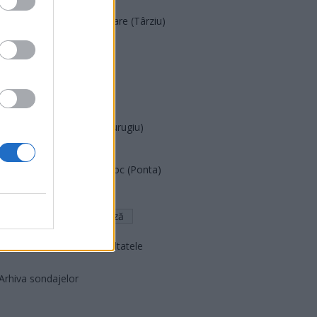
Acțiunea Conservatoare (Târziu)
PDF (Lazarus)
PUSL (D. Voiculescu)
PNȚCD (Pavelescu)
PNCR (Terheș)
Partidul Patrioților (Surugiu)
FAR (Coarnă)
România pe Primul Loc (Ponta)
Altul
Arată rezultatele
Arhiva sondajelor