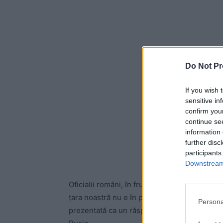
Do Not Pr
If you wish 
sensitive in
confirm you
continue se
information 
further disc
participants
Downstream 
Oficialii români, în frunte cu președintele I
țara noastră nu e în pericol și nu va intra în
Persona
prezentată ca un răspuns la criza refugiaților