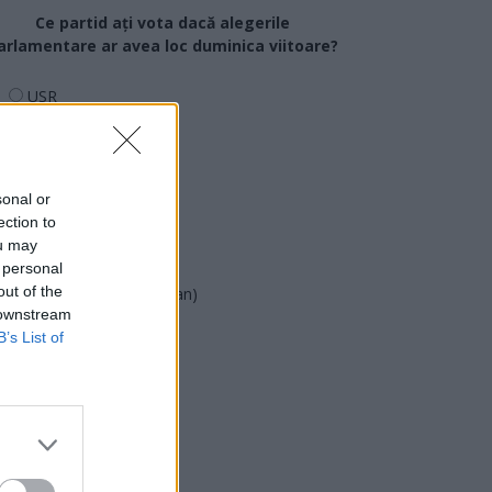
Ce partid ați vota dacă alegerile
arlamentare ar avea loc duminica viitoare?
USR
PNL
PSD
AUR
sonal or
ection to
UDMR
ou may
PMP (Tomac)
 personal
out of the
Forța Dreptei (L. Orban)
 downstream
PNȚMM
B’s List of
REPER
SENS
SOS (Șoșoacă)
POT (Gavrilă)
PACE (Peia)