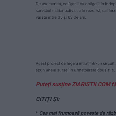
De asemenea, cetățenii cu obligații în îndepl
serviciul militar activ sau în rezervă, cei înc
vârste între 35 și 63 de ani.
-
Acest proiect de lege a intrat într-un circuit
spun unele surse, în următoarele două zile.
Puteți susține ZIARISTII.COM f
CITIȚI ȘI:
*
Cea mai frumoasă poveste de războ