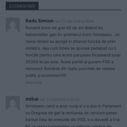
3 COMENTARII
Radu Simion
luni, 22 iulie 2019 La 18.06
Romanii dorm de grei 40 de ani lăsând loc
habarnistilor gen Ex-premierul Sorin Grindeanu , un
neica nimeni sa ajungă in ditamai funcția de prim
ministru. Așa cum binea se spunea pedepsit cu o
funcție pentru care acest panpalau încasează lunar
35000 lei pe luna. Acest partid și guvern PSD a
nenorocit România din toate punctele de vedere
politic și economic!!!!!!
Răspundeți
mihai
luni, 22 iulie 2019 La 22.25
Grindeanu cand a avut curaj si s-a dus in Parlament
cu Dragnea de gat la motiunea de cenzura parea
barbat fata de presurile din PSD, s-a dovedit a fi la
fel ca restul pesedistilor un pitiponc amator de