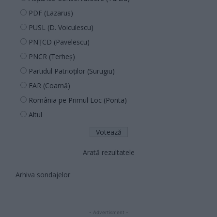
PDF (Lazarus)
PUSL (D. Voiculescu)
PNȚCD (Pavelescu)
PNCR (Terheș)
Partidul Patrioților (Surugiu)
FAR (Coarnă)
România pe Primul Loc (Ponta)
Altul
Arată rezultatele
Arhiva sondajelor
- Advertisment -