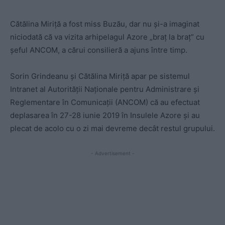
Cătălina Miriţă a fost miss Buzău, dar nu şi-a imaginat
niciodată că va vizita arhipelagul Azore „braţ la braţ” cu
şeful ANCOM, a cărui consilieră a ajuns între timp.
Sorin Grindeanu și Cătălina Miriță apar pe sistemul
Intranet al Autorității Naționale pentru Administrare și
Reglementare în Comunicații (ANCOM) că au efectuat
deplasarea în 27-28 iunie 2019 în Insulele Azore și au
plecat de acolo cu o zi mai devreme decât restul grupului.
- Advertisement -