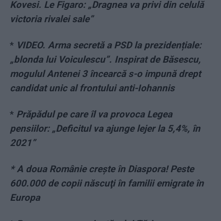
Kovesi. Le Figaro: „Dragnea va privi din celulă
victoria rivalei sale”
*
VIDEO. Arma secretă a PSD la prezidențiale:
„blonda lui Voiculescu”. Inspirat de Băsescu,
mogulul Antenei 3 încearcă s-o impună drept
candidat unic al frontului anti-Iohannis
*
Prăpădul pe care îl va provoca Legea
pensiilor: „Deficitul va ajunge lejer la 5,4%, în
2021”
* A doua Românie creşte în Diaspora! Peste
600.000 de copii născuţi în familii emigrate în
Europa