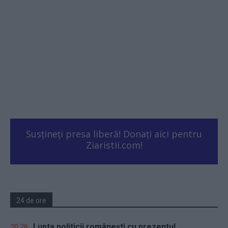
Susțineți presa liberă! Donați aici pentru
Ziaristii.com!
24 de ore
20.26
Lupta politicii românești cu prezentul