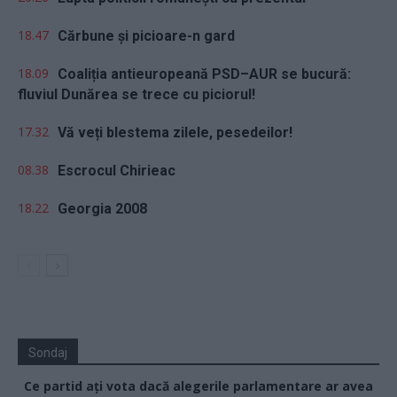
18.47
Cărbune și picioare-n gard
18.09
Coaliția antieuropeană PSD–AUR se bucură:
fluviul Dunărea se trece cu piciorul!
17.32
Vă veți blestema zilele, pesedeilor!
08.38
Escrocul Chirieac
18.22
Georgia 2008
Sondaj
Ce partid ați vota dacă alegerile parlamentare ar avea