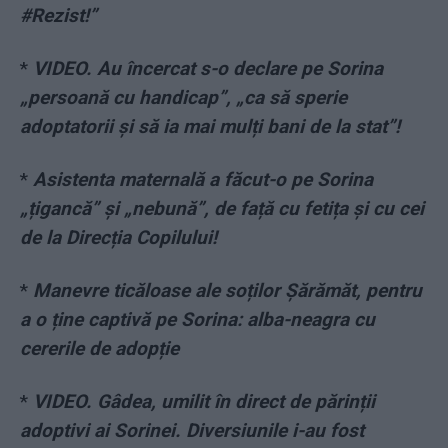
#Rezist!”
*
VIDEO. Au încercat s-o declare pe Sorina
„persoană cu handicap”, „ca să sperie
adoptatorii și să ia mai mulți bani de la stat”!
*
Asistenta maternală a făcut-o pe Sorina
„țigancă” și „nebună”, de față cu fetița și cu cei
de la Direcția Copilului!
*
Manevre ticăloase ale soților Șărămăt, pentru
a o ține captivă pe Sorina: alba-neagra cu
cererile de adopție
*
VIDEO. Gâdea, umilit în direct de părinții
adoptivi ai Sorinei. Diversiunile i-au fost