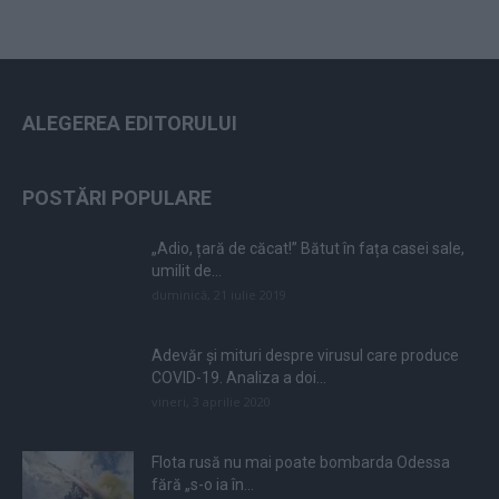
ALEGEREA EDITORULUI
POSTĂRI POPULARE
„Adio, țară de căcat!” Bătut în fața casei sale,
umilit de...
duminică, 21 iulie 2019
Adevăr și mituri despre virusul care produce
COVID-19. Analiza a doi...
vineri, 3 aprilie 2020
Flota rusă nu mai poate bombarda Odessa
fără „s-o ia în...