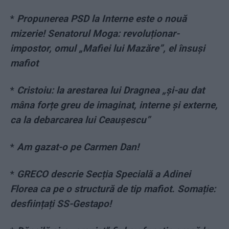
*
Propunerea PSD la Interne este o nouă
mizerie! Senatorul Moga: revoluționar-
impostor, omul „Mafiei lui Mazăre”, el însuși
mafiot
*
Cristoiu: la arestarea lui Dragnea „și-au dat
mâna forțe greu de imaginat, interne și externe,
ca la debarcarea lui Ceaușescu”
*
Am gazat-o pe Carmen Dan!
*
GRECO descrie Secția Specială a Adinei
Florea ca pe o structură de tip mafiot. Somație:
desființați SS-Gestapo!