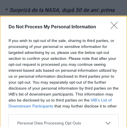
*
Surpriză de la NASA, după 50 de ani: prima
poză în care i se vede fața lui Neil Armstrong în
timp ce pășea pe Lună
Do Not Process My Personal Information
If you wish to opt-out of the sale, sharing to third parties, or
*
Și Timișoara se pregătește să aibă primar
processing of your personal or sensitive information for
neamț! La 36 de ani, Dominic Fritz a fost
targeted advertising by us, please use the below opt-out
desemnat candidatul USR, partid care a
section to confirm your selection. Please note that after your
opt-out request is processed you may continue seeing
dominat alegerile din 26 mai
interest-based ads based on personal information utilized by
us or personal information disclosed to third parties prior to
*
VIDEO. Arestarea lui Dragnea a fost o minune!
your opt-out. You may separately opt-out of the further
disclosure of your personal information by third parties on the
Firea a primit vestea cea mare lângă o icoană
IAB’s list of downstream participants. This information may
făcătoare de minuni. O fi dat acatiste?
also be disclosed by us to third parties on the
IAB’s List of
Downstream Participants
that may further disclose it to other
*
VIDEO. Atac bezmetic al lui Băsescu:
third parties.
„Iohannis i-a păcălit pe români”. Orban, Rareș
Personal Data Processing Opt Outs