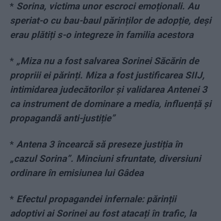
*
Sorina, victima unor escroci emoționali. Au
speriat-o cu bau-baul părinților de adopție, deși
erau plătiți s-o integreze în familia acestora
*
„Miza nu a fost salvarea Sorinei Săcărin de
propriii ei părinți. Miza a fost justificarea SIIJ,
intimidarea judecătorilor și validarea Antenei 3
ca instrument de dominare a media, influență și
propagandă anti-justiție”
*
Antena 3 încearcă să preseze justiția în
„cazul Sorina”. Minciuni sfruntate, diversiuni
ordinare în emisiunea lui Gâdea
*
Efectul propagandei infernale: părinții
adoptivi ai Sorinei au fost atacați în trafic, la