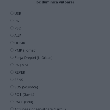
loc duminica viitoare?
USR
PNL
PSD
AUR
UDMR
PMP (Tomac)
Forța Dreptei (L. Orban)
PNȚMM
REPER
SENS
SOS (Șoșoacă)
POT (Gavrilă)
PACE (Peia)
Acțiunea Conservatoare (Târziu)