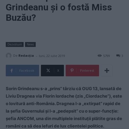
Grindeanu şi o fostă Miss
Buzău?
Dezvăluiri
News
-
De
Redacţia
luni, 22 iulie 2019
5799
3
Facebook
X
Pinterest
Sorin Grindeanu s-a „prins” târziu că OUG 13, lansată de
Liviu Dragnea via Florin Iordache (zis „Ciordache”), este
o lovitură anti-România. Dragnea l-a „extirpat” rapid de
la şefia Guvernului şi l-a „pedepsit” cu o super-funcţie:
şefia ANCOM, una din multiplele instituţii plătite gras de
români ca să dea lefuri de lux clientelei politice.