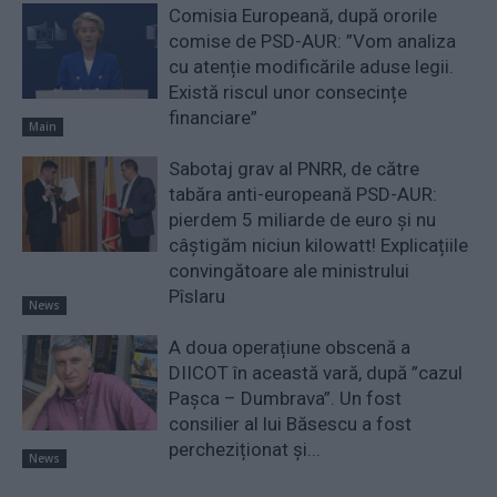
Comisia Europeană, după ororile
comise de PSD-AUR: ”Vom analiza
cu atenție modificările aduse legii.
Există riscul unor consecințe
financiare”
Main
Sabotaj grav al PNRR, de către
tabăra anti-europeană PSD-AUR:
pierdem 5 miliarde de euro și nu
câștigăm niciun kilowatt! Explicațiile
convingătoare ale ministrului
Pîslaru
News
A doua operațiune obscenă a
DIICOT în această vară, după ”cazul
Pașca – Dumbrava”. Un fost
consilier al lui Băsescu a fost
percheziționat și...
News