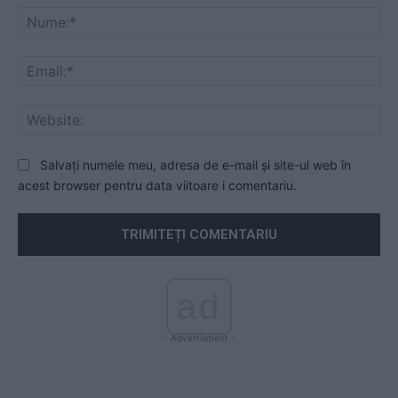
Nu
Ema
Web
Salvați numele meu, adresa de e-mail și site-ul web în
acest browser pentru data viitoare i comentariu.
ad
- Advertisment -