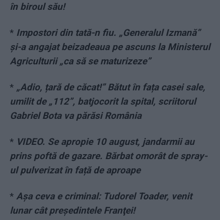
în biroul său!
*
Impostori din tată-n fiu. „Generalul Izmană”
și-a angajat beizadeaua pe ascuns la Ministerul
Agriculturii „ca să se maturizeze”
*
„Adio, țară de căcat!” Bătut în fața casei sale,
umilit de „112”, batjocorit la spital, scriitorul
Gabriel Bota va părăsi România
*
VIDEO. Se apropie 10 august, jandarmii au
prins poftă de gazare. Bărbat omorât de spray-
ul pulverizat în față de aproape
*
Aşa ceva e criminal: Tudorel Toader, venit
lunar cât preşedintele Franţei!