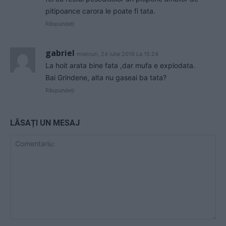
pitipoance carora le poate fi tata.
Răspundeți
gabriel
miercuri, 24 iulie 2019 La 15.24
La hoit arata bine fata ,dar mufa e explodata.
Bai Grindene, alta nu gaseai ba tata?
Răspundeți
LĂSAȚI UN MESAJ
Comentariu: