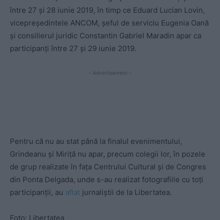
între 27 și 28 iunie 2019, în timp ce Eduard Lucian Lovin,
vicepreședintele ANCOM, șeful de serviciu Eugenia Oană
și consilierul juridic Constantin Gabriel Maradin apar ca
participanți între 27 și 29 iunie 2019.
- Advertisement -
Pentru că nu au stat până la finalul evenimentului,
Grindeanu și Miriță nu apar, precum colegii lor, în pozele
de grup realizate în fața Centrului Cultural și de Congres
din Ponta Delgada, unde s-au realizat fotografiile cu toți
participanții, au
aflat
jurnaliştii de la Libertatea.
Foto: Libertatea