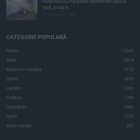
Flota rusă nu mai poate bombarda Odessa
fără „s-o ia în...
vineri, 8 aprilie 2022
CATEGORIE POPULARĂ
News
12041
Main
2814
Război în Ucraina
2172
Opinii
1876
Lumea
1416
Politică
1300
Dezvăluiri
1065
Sport
1053
Mass-media
591