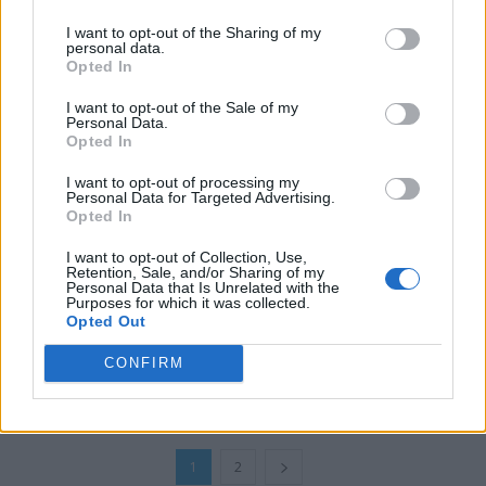
Matei Udrea
-
vineri, 20 mai 2022
5
I want to opt-out of the Sharing of my
personal data.
Opted In
I want to opt-out of the Sale of my
Personal Data.
Opted In
I want to opt-out of processing my
Personal Data for Targeted Advertising.
Opted In
I want to opt-out of Collection, Use,
Retention, Sale, and/or Sharing of my
Personal Data that Is Unrelated with the
Purposes for which it was collected.
Apocalipsa în Coreea de Nord: kilogramul
Opted Out
de banane a ajuns la...
CONFIRM
Redacţia
-
joi, 17 iunie 2021
3
1
2