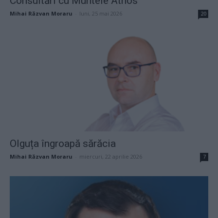
Consultări cu Muntele Athos
Mihai Răzvan Moraru
-
luni, 25 mai 2026
20
Olguța îngroapă sărăcia
Mihai Răzvan Moraru
-
miercuri, 22 aprilie 2026
7