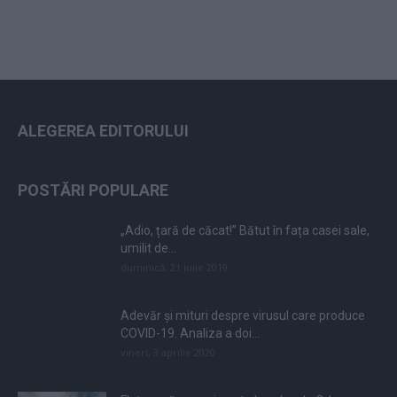
ALEGEREA EDITORULUI
POSTĂRI POPULARE
„Adio, țară de căcat!” Bătut în fața casei sale,
umilit de...
duminică, 21 iulie 2019
Adevăr și mituri despre virusul care produce
COVID-19. Analiza a doi...
vineri, 3 aprilie 2020