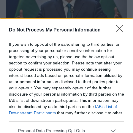
Rafturi goale și alimente pe rație în Ungaria,
Do Not Process My Personal Information
după ce Guvernul...
If you wish to opt-out of the sale, sharing to third parties, or
Redacţia
-
marți, 20 decembrie 2022
0
processing of your personal or sensitive information for
targeted advertising by us, please use the below opt-out
section to confirm your selection. Please note that after your
opt-out request is processed you may continue seeing
interest-based ads based on personal information utilized by
us or personal information disclosed to third parties prior to
your opt-out. You may separately opt-out of the further
disclosure of your personal information by third parties on the
IAB’s list of downstream participants. This information may
also be disclosed by us to third parties on the
IAB’s List of
Downstream Participants
that may further disclose it to other
third parties.
Corupția și sărăcia au alungat din România
Personal Data Processing Opt Outs
mai mulți oameni decât...