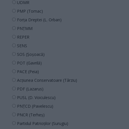
UDMR
PMP (Tomac)
Forța Dreptei (L. Orban)
PNȚMM
REPER
SENS
SOS (Șoșoacă)
POT (Gavrilă)
PACE (Peia)
Acțiunea Conservatoare (Târziu)
PDF (Lazarus)
PUSL (D. Voiculescu)
PNȚCD (Pavelescu)
PNCR (Terheș)
Partidul Patrioților (Surugiu)