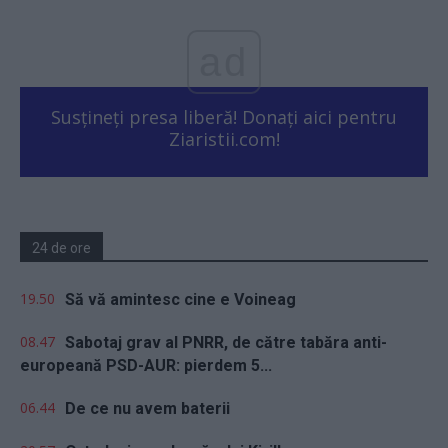
ad
Susțineți presa liberă! Donați aici pentru
Ziaristii.com!
24 de ore
19.50
Să vă amintesc cine e Voineag
08.47
Sabotaj grav al PNRR, de către tabăra anti-
europeană PSD-AUR: pierdem 5...
06.44
De ce nu avem baterii