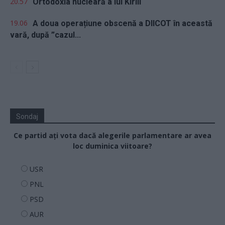
20.57
Ortodoxia nucleară a lui Kirill
19.06
A doua operațiune obscenă a DIICOT în această
vară, după ”cazul...
Sondaj
Ce partid ați vota dacă alegerile parlamentare ar avea
loc duminica viitoare?
USR
PNL
PSD
AUR