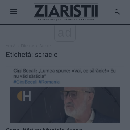
ad
Acasă
Etichete
Saracie
Etichetă: saracie