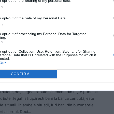
o opt-out of the Sharing of my personal data.
In
 Advertisement -
o opt-out of the Sale of my Personal Data.
In
to opt-out of processing my Personal Data for Targeted
ing.
In
o opt-out of Collection, Use, Retention, Sale, and/or Sharing
ersonal Data that Is Unrelated with the Purposes for which it
lected.
Out
CONFIRM
 protecție pentru el, nu pentru noi, adesea. Legalitatea
alitate, deși legea trebuie să emane din niște principii
 Este „legal” să tipărești bani la banca centrală, este
le situații. În ambele situații, furi bani din buzunarele
ceri acordul. Deci…