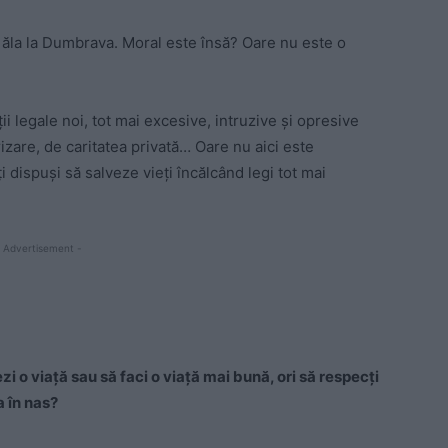
ul ăla la Dumbrava. Moral este însă? Oare nu este o
ii legale noi, tot mai excesive, intruzive și opresive
izare, de caritatea privată… Oare nu aici este
 dispuși să salveze vieți încălcând legi tot mai
 Advertisement -
zi o viață sau să faci o viață mai bună, ori să respecți
a în nas?