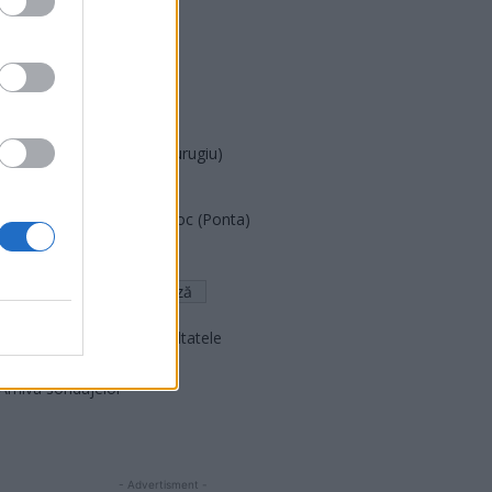
PDF (Lazarus)
PUSL (D. Voiculescu)
PNȚCD (Pavelescu)
PNCR (Terheș)
Partidul Patrioților (Surugiu)
FAR (Coarnă)
România pe Primul Loc (Ponta)
Altul
Arată rezultatele
Arhiva sondajelor
- Advertisment -