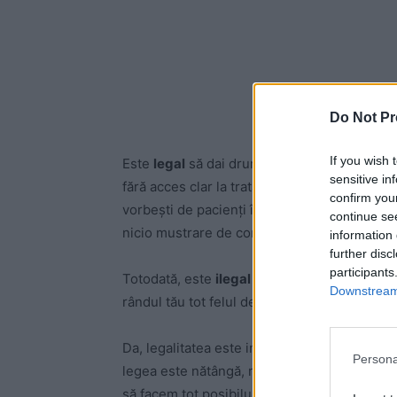
Do Not Pr
If you wish 
Este
legal
să dai drumul din spital unui săr
sensitive in
fără acces clar la tratamente, medicamente, 
confirm you
vorbești de pacienți în fază terminală. Groaz
continue se
nicio mustrare de conștiință.
information 
further disc
participants
Totodată, este
ilegal
să-l iei acasă la tine, d
Downstream 
rândul tău tot felul de artificii la limita legii.
Da, legalitatea este importantă. Dar un princi
Persona
legea este nătângă, mai bine o încalci. Dac
să facem tot posibilul să intrăm în legalita