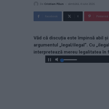
-
De
Cristian Păun
sâmbătă, 4 iulie 2026
Facebook
X
Pinterest
Văd că discuția este împinsă abil ș
argumentul „legal/ilegal”. Cu „ilega
interpretează mereu legalitatea în 