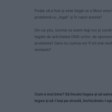
Poate că a fost și este ilegal ce a făcut om
problemă cu „legal” și în cazul acesta?
Din ce știu, tocmai ce avem legi noi și condiț
legate de activitatea ONG-urilor, de sponsor
problema? Oare nu cumva vor fi tot mai mulți
tembele?
-
Cum e mai bine? Să încalci legea și să salve
legea și să-l lași pe stradă, închizându-i uș