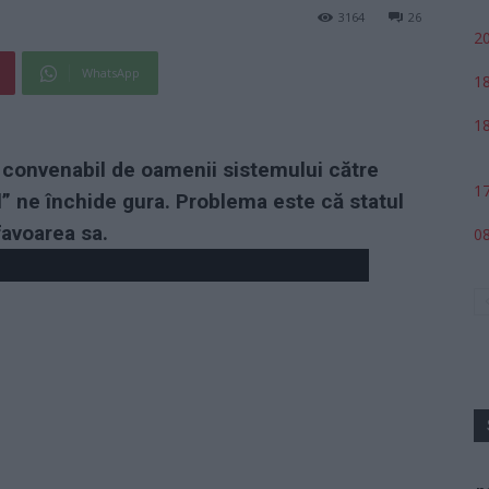
3164
26
20
WhatsApp
18
18
i convenabil de oamenii sistemului către
17
l” ne închide gura. Problema este că statul
favoarea sa.
08