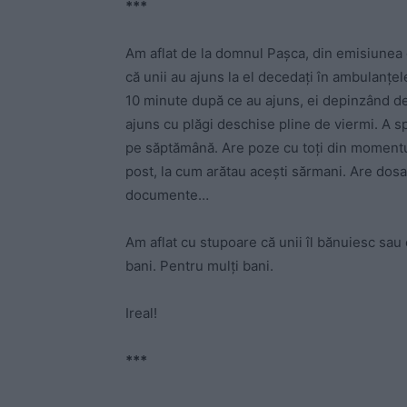
***
Am aflat de la domnul Pașca, din emisiunea de
că unii au ajuns la el decedați în ambulanțele 
10 minute după ce au ajuns, ei depinzând de 
ajuns cu plăgi deschise pline de viermi. A s
pe săptămână. Are poze cu toți din momentul 
post, la cum arătau acești sărmani. Are dos
documente…
Am aflat cu stupoare că unii îl bănuiesc sau 
bani. Pentru mulți bani.
Ireal!
***