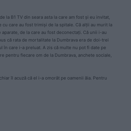
 la B1 TV din seara asta la care am fost și eu invitat,
cu care au fost trimiși de la spitale. Că alții au murit la
aparate, de la care au fost deconectați. Că unii i-au
pus că rata de mortalitate la Dumbrava era de doi-trei
în care i-a preluat. A zis că multe nu pot fi date pe
are pentru fiecare om de la Dumbrava, anchete sociale,
chiar îl acuză că el i-a omorât pe oamenii ăia. Pentru