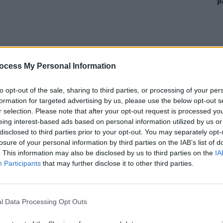
p
ocess My Personal Information
to opt-out of the sale, sharing to third parties, or processing of your per
man fără acte, condamnâmdu-l la chinuri de neimaginat,
formation for targeted advertising by us, please use the below opt-out s
medic de familie și asistență socială. Mai ales când
r selection. Please note that after your opt-out request is processed y
nic! O crimă perfect legală, executată cu cinism, fără
eing interest-based ads based on personal information utilized by us or
disclosed to third parties prior to your opt-out. You may separately opt-
losure of your personal information by third parties on the IAB’s list of
. This information may also be disclosed by us to third parties on the
IA
e pe stradă, și să te chinui să-l ajuți cum poți, făcând la
Participants
that may further disclose it to other third parties.
piu liberal clasic la care țin spune clar că atunci când
l Data Processing Opt Outs
ă legea ar spune să ne aruncăm în masă de pe bloc, n-o
te. Vom încălca legea, ne vom lupta s-o schimbăm.