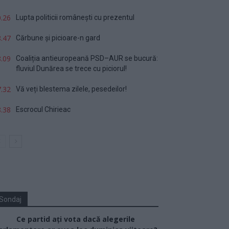
.26
Lupta politicii românești cu prezentul
.47
Cărbune și picioare-n gard
.09
Coaliția antieuropeană PSD–AUR se bucură:
fluviul Dunărea se trece cu piciorul!
.32
Vă veți blestema zilele, pesedeilor!
.38
Escrocul Chirieac
Sondaj
Ce partid ați vota dacă alegerile