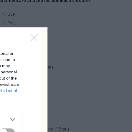
arlamentare ar avea loc duminica viitoare?
USR
PNL
PSD
AUR
UDMR
sonal or
PMP (Tomac)
ection to
ou may
Forța Dreptei (L. Orban)
 personal
PNȚMM
out of the
 downstream
REPER
B’s List of
SENS
SOS (Șoșoacă)
POT (Gavrilă)
PACE (Peia)
Acțiunea Conservatoare (Târziu)