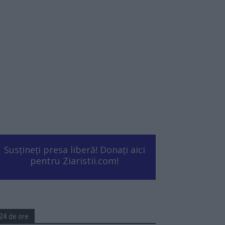
Susțineți presa liberă! Donați aici
pentru Ziaristii.com!
24 de ore