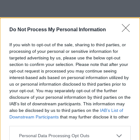
Do Not Process My Personal Information
If you wish to opt-out of the sale, sharing to third parties, or
URMĂRIȚI SERIALUL VIDEO
”Istoria
processing of your personal or sensitive information for
Campionatului Mondial de fotbal”
!
targeted advertising by us, please use the below opt-out
section to confirm your selection. Please note that after your
opt-out request is processed you may continue seeing
EPISODUL 1:
Uruguay 1930 / Și noi am fost pe
interest-based ads based on personal information utilized by
Conte Verde
us or personal information disclosed to third parties prior to
your opt-out. You may separately opt-out of the further
disclosure of your personal information by third parties on the
EPISODUL 2:
Italia 1934 / Fotbalul, capturat de
IAB’s list of downstream participants. This information may
Mussolini
also be disclosed by us to third parties on the
IAB’s List of
Downstream Participants
that may further disclose it to other
third parties.
EPISODUL 3:
Franța 1938 / Finala Mussolini –
Horthy
Personal Data Processing Opt Outs