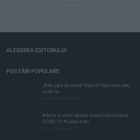
ALEGEREA EDITORULUI
POSTĂRI POPULARE
„Adio, țară de căcat!” Bătut în fața casei sale,
umilit de...
duminică, 21 iulie 2019
Adevăr și mituri despre virusul care produce
COVID-19. Analiza a doi...
vineri, 3 aprilie 2020