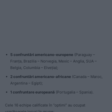
5 confruntări americano-europene
(Paraguay –
Franța, Brazilia – Norvegia, Mexic – Anglia, SUA –
Belgia, Columbia – Elveția);
2 confruntări americano-africane
(Canada – Maroc,
Argentina – Egipt);
1 confruntare europeană
(Portugalia – Spania).
Cele 16 echipe calificate în ”optimi” au ocupat
următoarele locuri în grupe: