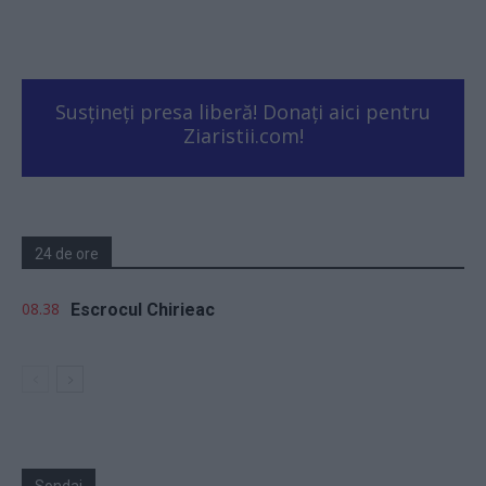
Susțineți presa liberă! Donați aici pentru
Ziaristii.com!
24 de ore
08.38
Escrocul Chirieac