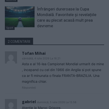
Înfrângeri dureroase la Cupa
Mondială. Favoritele și revelațiile
care au plecat acasă mult prea
devreme
Sport
2 COMENTARII
Tofan Mihai
sâmbătă, 4 iulie 2026 La 16.21
Asta e al 16-lea Campionat Mondial urmarit de mine
, incepand cu cel din 1966 din Anglia si pot spune
ca ar fi minunata o finala FRANTA-BRAZILIA. Una
magnifica chiar.
Răspundeți
gabriel
duminică, 5 iulie 2026 La 13.58
Atenție la Maroc Grigore.