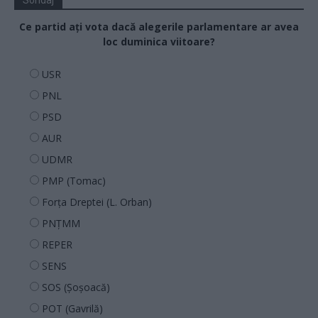
Sondaj
Ce partid ați vota dacă alegerile parlamentare ar avea
loc duminica viitoare?
USR
PNL
PSD
AUR
UDMR
PMP (Tomac)
Forța Dreptei (L. Orban)
PNȚMM
REPER
SENS
SOS (Șoșoacă)
POT (Gavrilă)