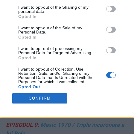
I want to opt-out of the Sharing of my
EPISODUL 4:
Brazilia 1950 / Marele șoc de pe
personal data.
Opted In
Maracana
I want to opt-out of the Sale of my
Personal Data.
EPISODUL 5:
Elveția 1954 / Miracol german,
Opted In
tragedie maghiară
I want to opt-out of processing my
Personal Data for Targeted Advertising.
Opted In
EPISODUL 6:
Suedia 1958 / Brazilia! Pele!
I want to opt-out of Collection, Use,
Retention, Sale, and/or Sharing of my
EPISODUL 7:
Chile 1962 / Brazilia triumfă și
Personal Data that Is Unrelated with the
Purposes for which it was collected.
fără Pele
Opted Out
CONFIRM
EPISODUL 8:
Anglia 1966 / Golul-fantomă din
prelungiri
EPISODUL 9:
Mexic 1970 / Tripla încoronare a
lui Pele