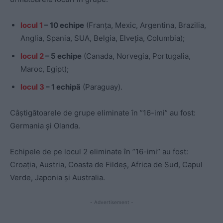
locul 1
– 10 echipe
(Franța, Mexic, Argentina, Brazilia,
Anglia, Spania, SUA, Belgia, Elveția, Columbia);
locul 2
– 5 echipe
(Canada, Norvegia, Portugalia,
Maroc, Egipt);
locul 3
– 1 echipă
(Paraguay).
Câștigătoarele de grupe eliminate în ”16-imi” au fost:
Germania și Olanda.
Echipele de pe locul 2 eliminate în ”16-imi” au fost:
Croația, Austria, Coasta de Fildeș, Africa de Sud, Capul
Verde, Japonia și Australia.
- Advertisement -