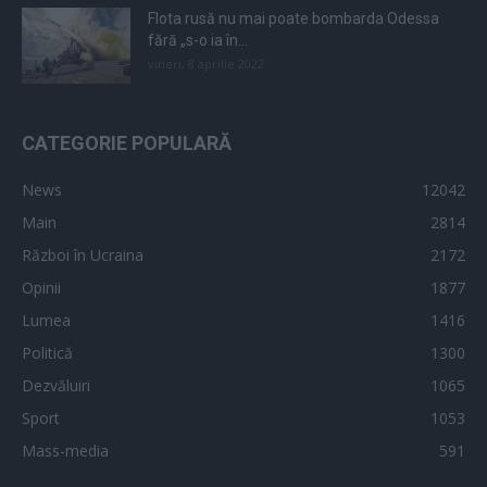
Flota rusă nu mai poate bombarda Odessa
fără „s-o ia în...
vineri, 8 aprilie 2022
CATEGORIE POPULARĂ
News
12042
Main
2814
Război în Ucraina
2172
Opinii
1877
Lumea
1416
Politică
1300
Dezvăluiri
1065
Sport
1053
Mass-media
591