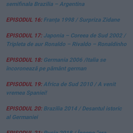
semifinala Brazilia – Argentina
EPISODUL 16:
Franța 1998 / Surpriza Zidane
EPISODUL 17:
Japonia – Coreea de Sud 2002 /
Tripleta de aur Ronaldo – Rivaldo – Ronaldinho
EPISODUL 18:
Germania 2006 /
Italia se
încoronea
ză pe pământ german
EPISODUL 19:
Africa de Sud 2010 / A venit
vremea Spaniei!
EPISODUL 20:
Brazilia 2014 / Desantul istoric
al Germaniei
EPISODUL 21:
Rusia 2018
/
Începe ”era