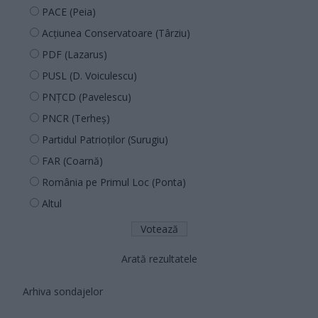
PACE (Peia)
Acțiunea Conservatoare (Târziu)
PDF (Lazarus)
PUSL (D. Voiculescu)
PNȚCD (Pavelescu)
PNCR (Terheș)
Partidul Patrioților (Surugiu)
FAR (Coarnă)
România pe Primul Loc (Ponta)
Altul
Arată rezultatele
Arhiva sondajelor