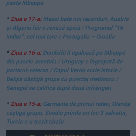
peste Mbappé
*
Ziua a 17-a:
Messi bate noi recorduri, Austria
și Algeria fac o remiză epică / Programul ”16-
imilor”: cel mai tare e Portugalia – Croația
*
Ziua a 16-a:
Dembélé îl egalează pe Mbappé
din pasele acestuia / Uruguay e îngropată de
portarul-veteran / Capul Verde scrie istorie /
Belgia câștigă grupa cu punctaj mediocru /
Senegal se califică după două înfrângeri
*
Ziua a 15-a:
Germania dă primul rateu, Olanda
câștigă grupa, Suedia prinde un loc 3 salvator,
Turcia s-a trezit târziu