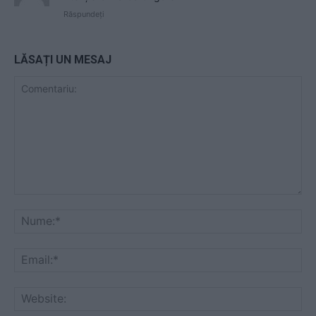
Răspundeți
LĂSAȚI UN MESAJ
Comentariu:
Nu
Ema
Web