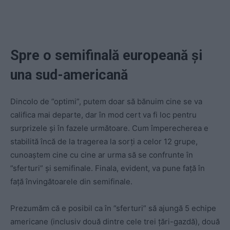
Spre o semifinală europeană și
una sud-americană
Dincolo de ”optimi”, putem doar să bănuim cine se va
califica mai departe, dar în mod cert va fi loc pentru
surprizele și în fazele următoare. Cum împerecherea e
stabilită încă de la tragerea la sorți a celor 12 grupe,
cunoaștem cine cu cine ar urma să se confrunte în
”sferturi” și semifinale. Finala, evident, va pune față în
față învingătoarele din semifinale.
Prezumăm că e posibil ca în ”sferturi” să ajungă 5 echipe
americane (inclusiv două dintre cele trei țări-gazdă), două