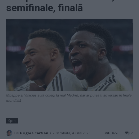
semifinale, finală
Mbappe și Vinicius sunt colegi la real Madrid, dar ar putea fi adversari în finala
mondială
Sport
-
De
Grigore Cartianu
sâmbătă, 4 iulie 2026
3658
2