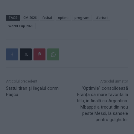
TAGS
CM 2026
fotbal
optimi
program
sferturi
World Cup 2026
Articolul precedent
Articolul următor
Statul tiran și ilegalul domn
”Optimile” consolidează
Pașca
Franța ca mare favorită la
titlu, în finală cu Argentina.
Mbappé a trecut din nou
peste Messi, la șansele
pentru golgheter