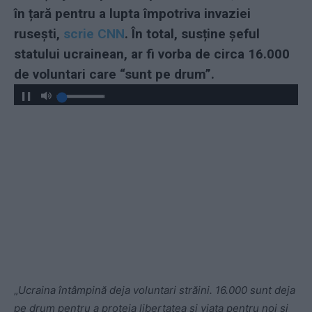
în țară pentru a lupta împotriva invaziei
rusești,
scrie CNN
. În total, susține șeful
statului ucrainean, ar fi vorba de circa 16.000
de voluntari care “sunt pe drum”.
„
Ucraina întâmpină deja voluntari străini. 16.000 sunt deja
pe drum pentru a proteja libertatea și viața pentru noi și