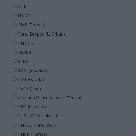
AUR
UDMR
PMP (Tomac)
Forța Dreptei (L. Orban)
PNȚMM
REPER
SENS
SOS (Șoșoacă)
POT (Gavrilă)
PACE (Peia)
Acțiunea Conservatoare (Târziu)
PDF (Lazarus)
PUSL (D. Voiculescu)
PNȚCD (Pavelescu)
PNCR (Terheș)