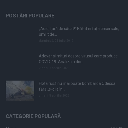
POSTĂRI POPULARE
„Adio, țară de căcat!” Bătut în fața casei sale,
umilit de...
duminică, 21 iulie 2019
Adevăr și mituri despre virusul care produce
COVID-19. Analiza a doi...
vineri, 3 aprilie 2020
Flota rusă nu mai poate bombarda Odessa
fără „s-o ia în...
vineri, 8 aprilie 2022
CATEGORIE POPULARĂ