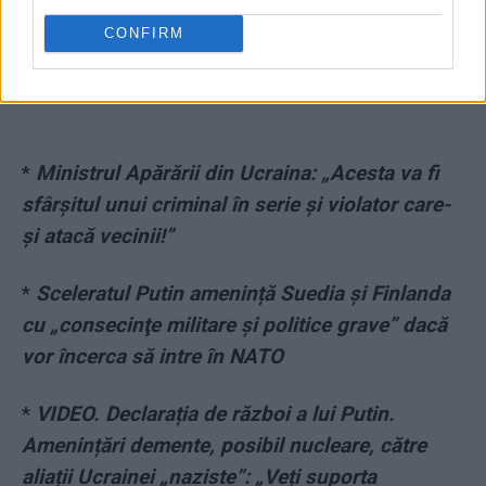
CONFIRM
*
Ministrul Apărării din Ucraina: „Acesta va fi
sfârșitul unui criminal în serie și violator care-
și atacă vecinii!”
*
Sceleratul Putin amenință Suedia și Finlanda
cu „consecinţe militare și politice grave” dacă
vor încerca să intre în NATO
*
VIDEO. Declarația de război a lui Putin.
Amenințări demente, posibil nucleare, către
aliații Ucrainei „naziste”: „Veți suporta