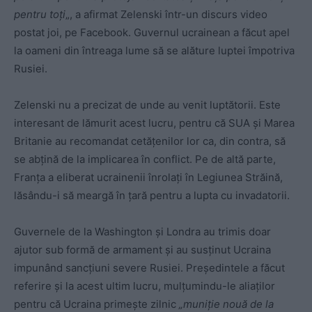
pentru toți
„, a afirmat Zelenski într-un discurs video
postat joi, pe Facebook. Guvernul ucrainean a făcut apel
la oameni din întreaga lume să se alăture luptei împotriva
Rusiei.
Zelenski nu a precizat de unde au venit luptătorii. Este
interesant de lămurit acest lucru, pentru că SUA și Marea
Britanie au recomandat cetățenilor lor ca, din contra, să
se abțină de la implicarea în conflict. Pe de altă parte,
Franța a eliberat ucrainenii înrolați în Legiunea Străină,
lăsându-i să meargă în țară pentru a lupta cu invadatorii.
Guvernele de la Washington și Londra au trimis doar
ajutor sub formă de armament și au susținut Ucraina
impunând sancțiuni severe Rusiei. Președintele a făcut
referire și la acest ultim lucru, mulțumindu-le aliaților
pentru că Ucraina primește zilnic
„muniție nouă de la