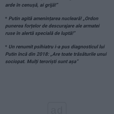
arde în cenușă, ai grijă!”
*
Putin agită amenințarea nucleară! „Ordon
punerea forțelor de descurajare ale armatei
ruse în alertă specială de luptă!”
*
Un renumit psihiatru i-a pus diagnosticul lui
Putin încă din 2018: „Are toate trăsăturile unui
sociopat. Mulți teroriști sunt așa”
ad