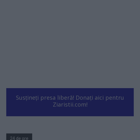
Susțineți presa liberă! Donați aici pentru
Ziaristii.com!
24 de ore