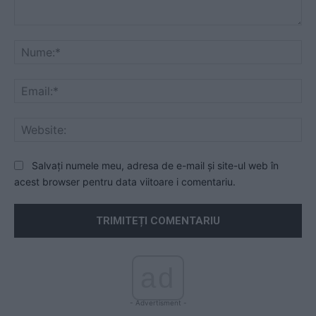
Comentariu:
Nu
Ema
Web
Salvați numele meu, adresa de e-mail și site-ul web în
acest browser pentru data viitoare i comentariu.
ad
- Advertisment -