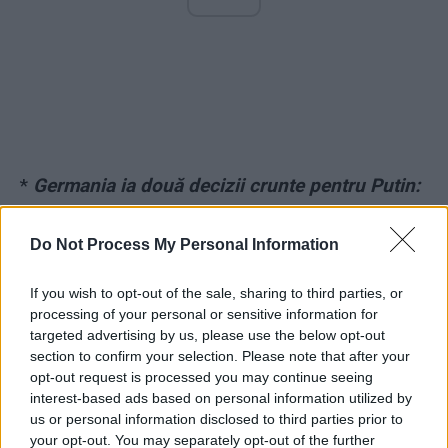
*
Germania ia două decizii crunte pentru Putin:
trimite arme Ucrainei și aceptă decuplarea
Rusiei de la sistemul SWIFT
Do Not Process My Personal Information
If you wish to opt-out of the sale, sharing to third parties, or
*
„În doar 30 de zile de război, Rusia își va
processing of your personal or sensitive information for
cheltui toate rezervele de aur, de 600 de
targeted advertising by us, please use the below opt-out
miliarde de dolari”
section to confirm your selection. Please note that after your
opt-out request is processed you may continue seeing
interest-based ads based on personal information utilized by
*
Instrucțiuni pentru ucraineni: „Dacă inamicul
us or personal information disclosed to third parties prior to
e în pădure, dați foc pădurii! Va crește una
your opt-out. You may separately opt-out of the further