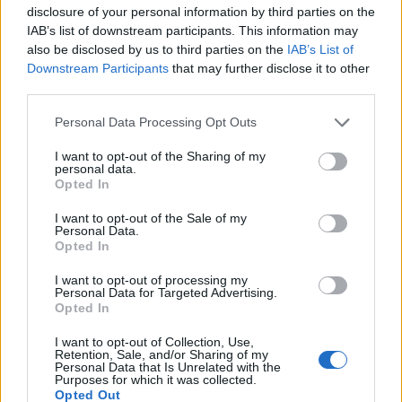
disclosure of your personal information by third parties on the
nouă pe oasele ocupantului!!!”
IAB’s list of downstream participants. This information may
also be disclosed by us to third parties on the
IAB’s List of
*
Fiica oligarhului Abramovici și cea a
Downstream Participants
that may further disclose it to other
„trompetei” lui Putin își sfidează părinții și se
third parties.
opun războiului! Sofia Abramovici: „Nu «Rusia
Personal Data Processing Opt Outs
vrea război cu Ucraina», ci «Putin vrea război
I want to opt-out of the Sharing of my
cu Ucraina»!” / Elizaveta Peskova: „Nu
personal data.
Opted In
războiului!”
I want to opt-out of the Sale of my
Personal Data.
Opted In
I want to opt-out of processing my
Personal Data for Targeted Advertising.
Opted In
I want to opt-out of Collection, Use,
ad
Retention, Sale, and/or Sharing of my
Personal Data that Is Unrelated with the
Purposes for which it was collected.
Opted Out