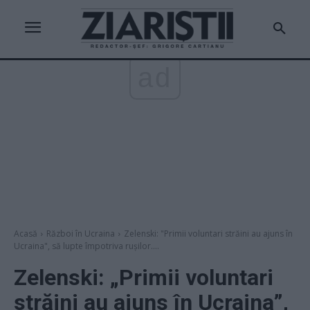
ad
Acasă
Război în Ucraina
Zelenski: "Primii voluntari străini au ajuns în
Ucraina", să lupte împotriva rușilor....
Zelenski: „Primii voluntari
străini au ajuns în Ucraina”,