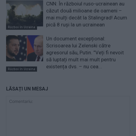
CNN: În războiul ruso-ucrainean au
căzut două milioane de oameni –
mai mulți decât la Stalingrad! Acum
pică 8 ruși la un ucrainean
Război în Ucraina
Un document excepțional:
Scrisoarea lui Zelenski către
agresorul său, Putin. ”Veți fi nevoit
să luptați mult mai mult pentru
existența dvs. – nu cea...
Război în Ucraina
LĂSAȚI UN MESAJ