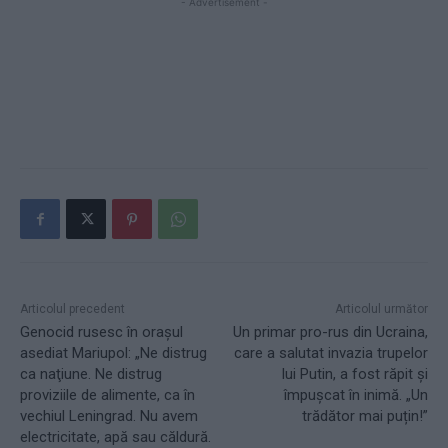
- Advertisement -
Articolul precedent
Articolul următor
Genocid rusesc în orașul
Un primar pro-rus din Ucraina,
asediat Mariupol: „Ne distrug
care a salutat invazia trupelor
ca naţiune. Ne distrug
lui Putin, a fost răpit și
proviziile de alimente, ca în
împușcat în inimă. „Un
vechiul Leningrad. Nu avem
trădător mai puțin!”
electricitate, apă sau căldură.