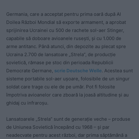
Germania, care a acceptat pentru prima oară după Al
Doilea Război Mondial să exporte armament, a aprobat
sprijinirea Ucrainei cu 500 de rachete sol-aer Stinger,
capabile să doboare avioanele rusești, și cu 1.000 de
arme antitanc. Până atunci, din depozite au plecat spre
Ucraina 2.700 de lansatoare „Strela”, de producție
sovietică, rămase pe stoc din perioada Republicii
Democrate Germane,
scrie Deutsche Welle
. Acestea sunt
sisteme portabile sol-aer ușoare, folosibile de un singur
soldat care trage cu ele de pe umăr. Pot fi folosite
împotriva avioanelor care zboară la joasă altitudine și au
ghidaj cu infraroșu.
Lansatoarele „Strela” sunt de generație veche – produse
de Uniunea Sovietică începând cu 1968 – și par
neadecvate pentru acest război, dar prima săptămână a