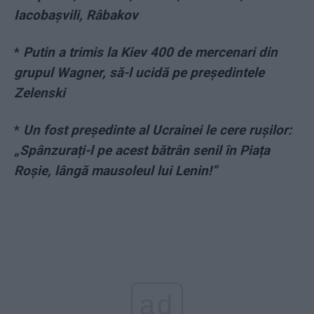
Iacobașvili, Râbakov
*
Putin a trimis la Kiev 400 de mercenari din
grupul Wagner, să-l ucidă pe președintele
Zelenski
*
Un fost președinte al Ucrainei le cere rușilor:
„Spânzurați-l pe acest bătrân senil în Piața
Roșie, lângă mausoleul lui Lenin!”
ad