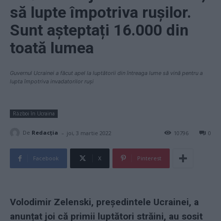
să lupte împotriva rușilor.
Sunt așteptați 16.000 din
toată lumea
Guvernul Ucrainei a făcut apel la luptătorii din întreaga lume să vină pentru a
lupta împotriva invadatorilor ruși
Război în Ucraina
-
De
Redacţia
joi, 3 martie 2022
10796
0
Facebook
X
Pinterest
Volodimir Zelenski, președintele Ucrainei, a
anunțat joi că primii luptători străini, au sosit