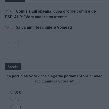
21.40
Comisia Europeană, după ororile comise de
PSD-AUR: ”Vom analiza cu atenție...
19.50
Să vă amintesc cine e Voineag
Sondaj
Ce partid ați vota dacă alegerile parlamentare ar avea
loc duminica viitoare?
USR
PNL
PSD