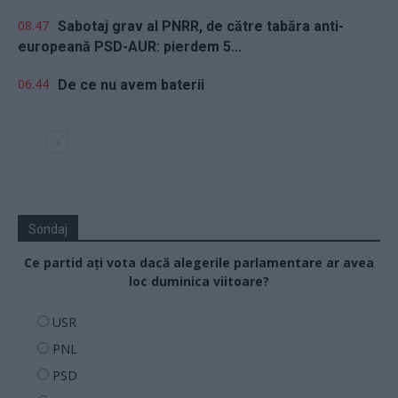
08.47
Sabotaj grav al PNRR, de către tabăra anti-
europeană PSD-AUR: pierdem 5...
06.44
De ce nu avem baterii
Sondaj
Ce partid ați vota dacă alegerile parlamentare ar avea
loc duminica viitoare?
USR
PNL
PSD