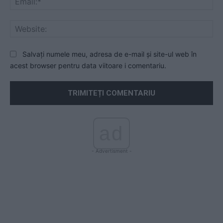
Web
Salvați numele meu, adresa de e-mail și site-ul web în
acest browser pentru data viitoare i comentariu.
ad
- Advertisment -