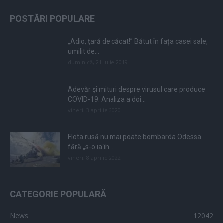
POSTĂRI POPULARE
„Adio, țară de căcat!” Bătut în fața casei sale,
umilit de...
duminică, 21 iulie 2019
Adevăr și mituri despre virusul care produce
COVID-19. Analiza a doi...
vineri, 3 aprilie 2020
Flota rusă nu mai poate bombarda Odessa
fără „s-o ia în...
vineri, 8 aprilie 2022
CATEGORIE POPULARĂ
News
12042