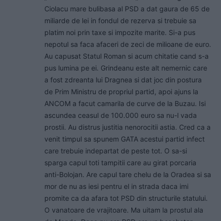
Ciolacu mare bulibasa al PSD a dat gaura de 65 de
miliarde de lei in fondul de rezerva si trebuie sa
platim noi prin taxe si impozite marite. Si-a pus
nepotul sa faca afaceri de zeci de milioane de euro.
Au capusat Statul Roman si acum chitatie cand s-a
pus lumina pe ei. Grindeanu este alt nemernic care
a fost zdreanta lui Dragnea si dat joc din postura
de Prim Ministru de propriul partid, apoi ajuns la
ANCOM a facut camarila de curve de la Buzau. Isi
ascundea ceasul de 100.000 euro sa nu-l vada
prostii. Au distrus justitia nenorocitii astia. Cred ca a
venit timpul sa spunem GATA acestui partid infect
care trebuie indepartat de peste tot. O sa-si
sparga capul toti tampitii care au girat porcaria
anti-Bolojan. Are capul tare chelu de la Oradea si sa
mor de nu as iesi pentru el in strada daca imi
promite ca da afara tot PSD din structurile statului.
O vanatoare de vrajitoare. Ma uitam la prostul ala