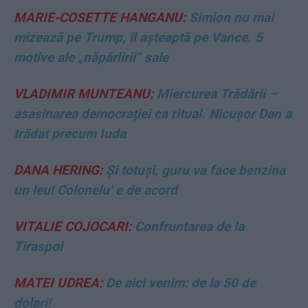
MARIE-COSETTE HANGANU:
Simion nu mai
mizează pe Trump, îl așteaptă pe Vance. 5
motive ale „năpârlirii” sale
VLADIMIR MUNTEANU:
Miercurea Trădării –
asasinarea democrației ca ritual. Nicușor Dan a
trădat precum Iuda
DANA HERING:
Și totuși, guru va face benzina
un leu! Colonelu’ e de acord
VITALIE COJOCARI:
Confruntarea de la
Tiraspol
MATEI UDREA:
De aici venim: de la 50 de
dolari!