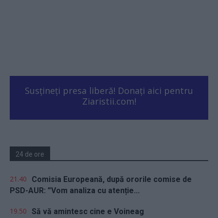
Susțineți presa liberă! Donați aici pentru
Ziaristii.com!
24 de ore
21.40
Comisia Europeană, după ororile comise de
PSD-AUR: ”Vom analiza cu atenție...
19.50
Să vă amintesc cine e Voineag