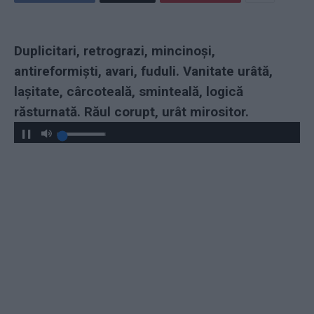
Duplicitari, retrograzi, mincinoși,
antireformiști, avari, fuduli. Vanitate urâtă,
lașitate, cârcoteală, sminteală, logică
răsturnată. Răul corupt, urât mirositor.