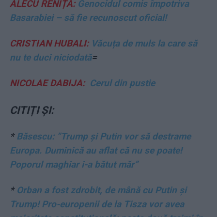
ALECU RENIȚĂ:
Genocidul comis împotriva
Basarabiei – să fie recunoscut oficial!
CRISTIAN HUBALI:
Văcuța de muls la care să
nu te duci niciodată
=
NICOLAE DABIJA:
Cerul din pustie
CITIȚI ȘI:
*
Băsescu: ”Trump şi Putin vor să destrame
Europa. Duminică au aflat că nu se poate!
Poporul maghiar i-a bătut măr”
*
Orban a fost zdrobit, de mână cu Putin și
Trump! Pro-europenii de la Tisza vor avea