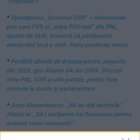
Timișoara?!
*
Operațiunea „Guvernul USR” – diversiunea
prin care PSD și „aripa PSD-istă” din PNL,
ajutate de AUR, încearcă să păcălească
electoratul încă o dată. Patru predicate toxice
*
Posibilă alianță de dreapta pentru alegerile
din 2028, gen Alianța DA din 2004. Discuții
între PNL, USR și alte partide, pentru liste
comune la locale și parlamentare
*
Anca Alexandrescu. „Mi-au dat lacrimile”.
Aliatul ei: „Să-i mulțumim lui Dumnezeu pentru
această veste minunată!”
*
VIDEO. Primarul PSD din Galați susține