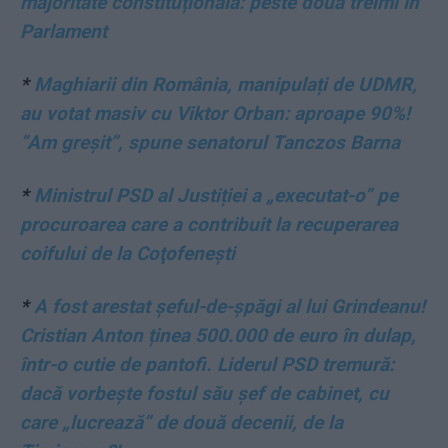
majoritate constituțională: peste două treimi în
Parlament
*
Maghiarii din România, manipulați de UDMR,
au votat masiv cu Viktor Orban: aproape 90%!
”Am greșit”, spune senatorul Tanczos Barna
*
Ministrul PSD al Justiției a „executat-o” pe
procuroarea care a contribuit la recuperarea
coifului de la Coţofeneşti
*
A fost arestat șeful-de-șpăgi al lui Grindeanu!
Cristian Anton ținea 500.000 de euro în dulap,
într-o cutie de pantofi. Liderul PSD tremură:
dacă vorbește fostul său șef de cabinet, cu
care „lucrează” de două decenii, de la