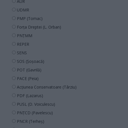
AUR
UDMR
PMP (Tomac)
Forța Dreptei (L. Orban)
PNȚMM
REPER
SENS
SOS (Șoșoacă)
POT (Gavrilă)
PACE (Peia)
Acțiunea Conservatoare (Târziu)
PDF (Lazarus)
PUSL (D. Voiculescu)
PNȚCD (Pavelescu)
PNCR (Terheș)