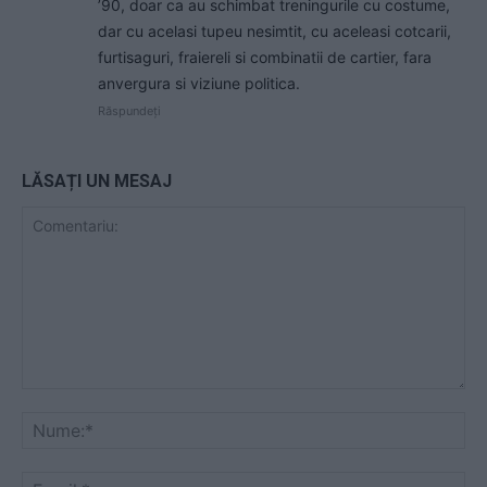
’90, doar ca au schimbat treningurile cu costume,
dar cu acelasi tupeu nesimtit, cu aceleasi cotcarii,
furtisaguri, fraiereli si combinatii de cartier, fara
anvergura si viziune politica.
Răspundeți
LĂSAȚI UN MESAJ
Comentariu:
Nu
Ema