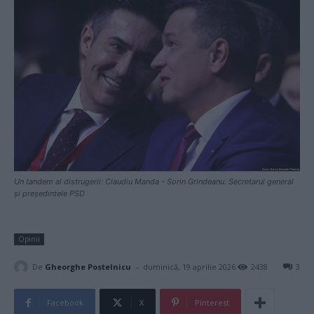
Un tandem al distrugerii: Claudiu Manda - Sorin Grindeanu. Secretarul general
și președintele PSD
Opinii
-
De
Gheorghe Postelnicu
duminică, 19 aprilie 2026
2438
3
Facebook
X
Pinterest