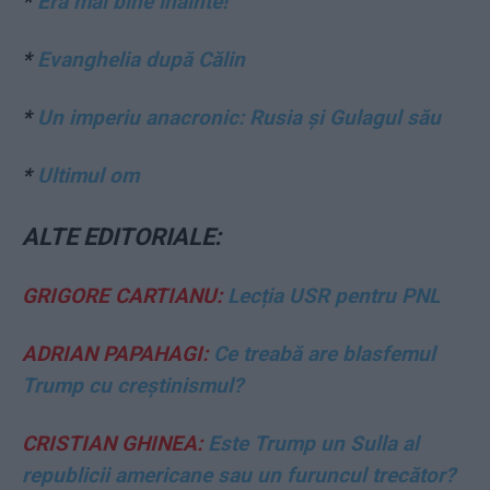
*
Era mai bine înainte!
*
Evanghelia după Călin
*
Un imperiu anacronic: Rusia și Gulagul său
*
Ultimul om
ALTE EDITORIALE:
GRIGORE CARTIANU:
Lecția USR pentru PNL
ADRIAN PAPAHAGI:
Ce treabă are blasfemul
Trump cu creștinismul?
CRISTIAN GHINEA:
Este Trump un Sulla al
republicii americane sau un furuncul trecător?