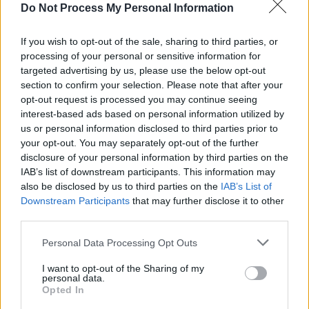
Do Not Process My Personal Information
angajarea amantelor în instituțiile publice! „Nu
sunt aduse din Pakistan sau Congo. Sunt tot
If you wish to opt-out of the sale, sharing to third parties, or
processing of your personal or sensitive information for
cetățeni români, au dreptul să muncească
targeted advertising by us, please use the below opt-out
undeva”
section to confirm your selection. Please note that after your
opt-out request is processed you may continue seeing
interest-based ads based on personal information utilized by
*
VIDEO. Cristoiu a ajuns cârpa Generalului
us or personal information disclosed to third parties prior to
Izmană! Anturaj georgist la lansare: ÎPS
your opt-out. You may separately opt-out of the further
Teodosie, V
oiculeț, Ghilezan,
Alexandra
disclosure of your personal information by third parties on the
IAB’s list of downstream participants. This information may
Păcuraru
also be disclosed by us to third parties on the
IAB’s List of
Downstream Participants
that may further disclose it to other
*
Ponta a susținut de fațadă România. Pe
third parties.
dedesubt avea tricoul Turciei! Apoi… kendisini
Personal Data Processing Opt Outs
eleştiren Rumenleri gücendirdi!
I want to opt-out of the Sharing of my
personal data.
- Advertisement -
Opted In