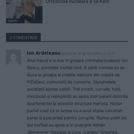
Ortodoxia nucleară a lui Kirill
Opinii
3 COMENTARII
Ion Ardeleanu
duminică, 19 aprilie 2026 La 22.22
Anul trecut s-a dus in groapa criminalul bolsevic Ion
Iliescu, parintele ciumei rosii. A venit vremea sa se
duca la groapa si creatia nascuta din coasta sa,
PiZeDeul, comunistii de cumetrie. Giurumelele
societatii ajunse vatafi. Toti prostii, curvele, hotii,
mincinosii si neimplinitii au ajuns mari jupani datorita
apartenentei la aceasta structura mafiota. Niciun
partid cred ca in lumea nu a avut atatia cercetati
penal si puscariasi pentru coruptie. Numai putin de
doi borfasi au ajuns si in puscarie Adrian
„Bombonel” Nastase si Liviu „Cariatu” Dragnea.