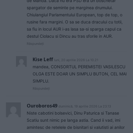
de Manda. Daca nu era PSD era un boschetar
spargator de seminte pe marginea drumului.
Chiulangiul Parlamentului European, top de top, o
rusine fara margini. O sa se duca dracului cu totii,
sa fiu in locul AUR i-as lasa sa-si sparga capul ca
destul Ciolacu si Dincu au tras sforile in AUR.
Răspundeți
Kise Leff
luni, 20 aprilie 2026 La 10.21
mandea, CONSORTUL PEREMISTEI VASILESCU
OLGA ESTE DOAR UN SIMPLU BUTON, CEL MAI
SIMPLU.
Răspundeți
Ouroboros49
duminică, 19 aprilie 2026 La 23.13
Niste cabotini bolsevici, Dinu Paturica si Tanase
Scatiu sunt nimic pe langa astia. Cand ii vad, imi
amintesc de retelele de bisnitari si valutisti ai anilor