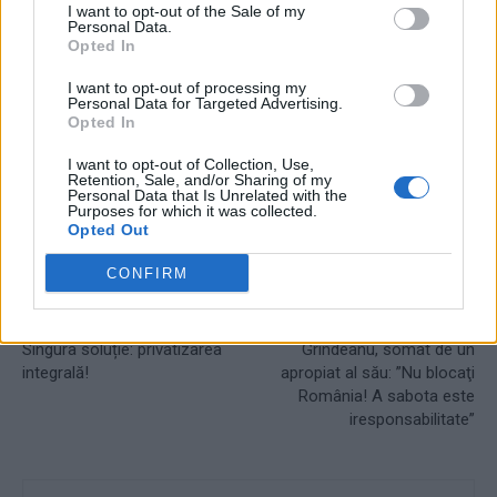
I want to opt-out of the Sale of my
Personal Data.
Opted In
I want to opt-out of processing my
Personal Data for Targeted Advertising.
TAGS
criza politică
PSD
Sorin Grindeanu
Opted In
I want to opt-out of Collection, Use,
Retention, Sale, and/or Sharing of my
Personal Data that Is Unrelated with the
Purposes for which it was collected.
Opted Out
CONFIRM
Articolul precedent
Articolul următor
Singura soluție: privatizarea
Grindeanu, somat de un
integrală!
apropiat al său: ”Nu blocaţi
România! A sabota este
iresponsabilitate”