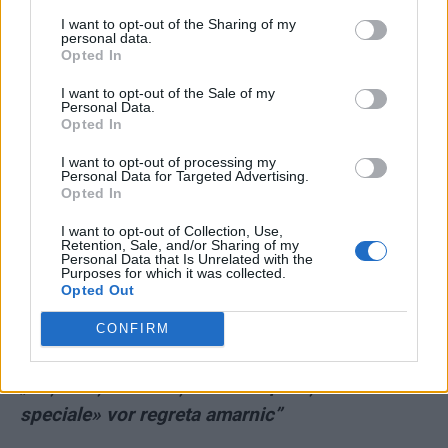
ad
I want to opt-out of the Sharing of my
personal data.
Opted In
I want to opt-out of the Sale of my
Personal Data.
Opted In
I want to opt-out of processing my
Personal Data for Targeted Advertising.
Opted In
*
Alt 8-lea general rus lichidat în Ucraina era
I want to opt-out of Collection, Use,
fiul unui ofițer sovietic care a participat la
Retention, Sale, and/or Sharing of my
Personal Data that Is Unrelated with the
masacrul de la Katyn, din 1940, împotriva
Purposes for which it was collected.
Opted Out
ofițerilor polonezi
CONFIRM
*
Primul deputat rus care-l înfruntă pe Putin:
„Toți susținătorii așa-zisei «operațiuni militare
speciale» vor regreta amarnic”