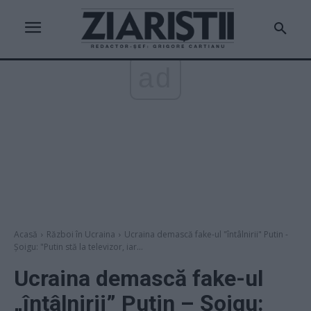
ad
Acasă
Război în Ucraina
Ucraina demască fake-ul "întâlnirii" Putin -
Șoigu: "Putin stă la televizor, iar...
Ucraina demască fake-ul
„întâlnirii” Putin – Șoigu: