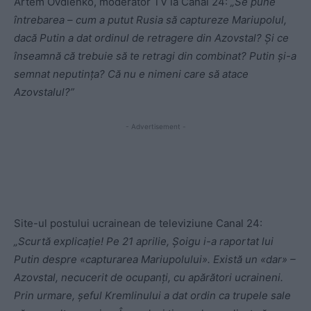
Artem Ovdienko, moderator TV la Canal 24:
„Se pune
întrebarea – cum a putut Rusia să captureze Mariupolul,
dacă Putin a dat ordinul de retragere din Azovstal? Și ce
înseamnă că trebuie să te retragi din combinat? Putin și-a
semnat neputința? Că nu e nimeni care să atace
Azovstalul?”
- Advertisement -
Site-ul postului ucrainean de televiziune Canal 24:
„Scurtă explicație! Pe 21 aprilie, Șoigu i-a raportat lui
Putin despre «capturarea Mariupolului». Există un «dar» –
Azovstal, necucerit de ocupanți, cu apărători ucraineni.
Prin urmare, șeful Kremlinului a dat ordin ca trupele sale