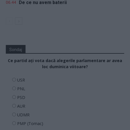
06.44
De ce nu avem baterii
Sondaj
Ce partid ați vota dacă alegerile parlamentare ar avea
loc duminica viitoare?
USR
PNL
PSD
AUR
UDMR
PMP (Tomac)