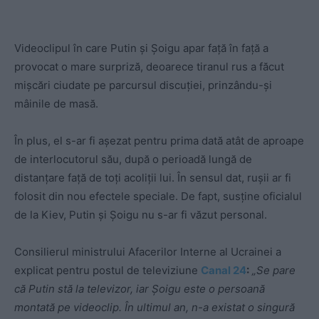
Videoclipul în care Putin și Șoigu apar față în față a
provocat o mare surpriză, deoarece tiranul rus a făcut
mișcări ciudate pe parcursul discuției, prinzându-și
mâinile de masă.
În plus, el s-ar fi așezat pentru prima dată atât de aproape
de interlocutorul său, după o perioadă lungă de
distanțare față de toți acoliții lui. În sensul dat, rușii ar fi
folosit din nou efectele speciale. De fapt, susține oficialul
de la Kiev, Putin și Șoigu nu s-ar fi văzut personal.
Consilierul ministrului Afacerilor Interne al Ucrainei a
explicat pentru postul de televiziune
Canal 24
:
„Se pare
că Putin stă la televizor, iar Șoigu este o persoană
montată pe videoclip. În ultimul an, n-a existat o singură