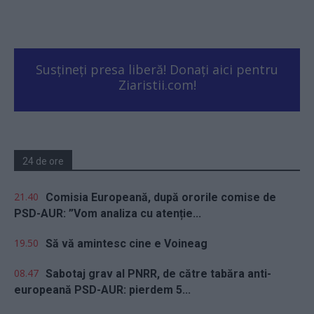
Susțineți presa liberă! Donați aici pentru
Ziaristii.com!
24 de ore
21.40
Comisia Europeană, după ororile comise de
PSD-AUR: ”Vom analiza cu atenție...
19.50
Să vă amintesc cine e Voineag
08.47
Sabotaj grav al PNRR, de către tabăra anti-
europeană PSD-AUR: pierdem 5...