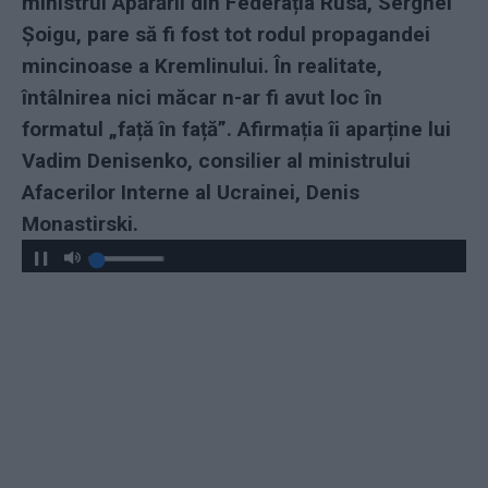
ministrul Apărării din Federația Rusă, Serghei
Șoigu, pare să fi fost tot rodul propagandei
mincinoase a Kremlinului. În realitate,
întâlnirea nici măcar n-ar fi avut loc în
formatul „față în față”. Afirmația îi aparține lui
Vadim Denisenko, consilier al ministrului
Afacerilor Interne al Ucrainei, Denis
Monastirski.