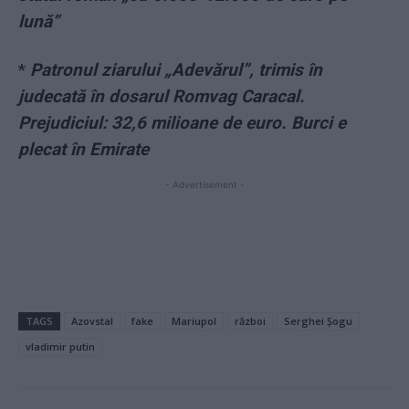
lună”
*
Patronul ziarului „Adevărul”, trimis în
judecată în dosarul Romvag Caracal.
Prejudiciul: 32,6 milioane de euro. Burci e
plecat în Emirate
- Advertisement -
TAGS
Azovstal
fake
Mariupol
război
Serghei Șogu
vladimir putin