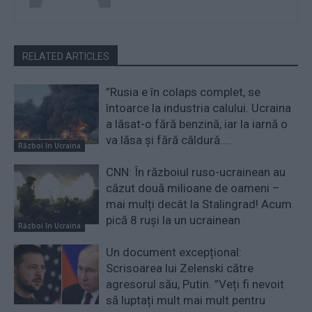
RELATED ARTICLES
”Rusia e în colaps complet, se
întoarce la industria calului. Ucraina
a lăsat-o fără benzină, iar la iarnă o
va lăsa și fără căldură....
Război în Ucraina
CNN: În războiul ruso-ucrainean au
căzut două milioane de oameni –
mai mulți decât la Stalingrad! Acum
pică 8 ruși la un ucrainean
Război în Ucraina
Un document excepțional:
Scrisoarea lui Zelenski către
agresorul său, Putin. ”Veți fi nevoit
să luptați mult mai mult pentru