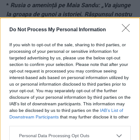
*
Rusia o amenință pe Maia Sandu: „Va ajunge
la groapa de gunoi a istoriei. Răspunsul nostru
va fi dureros”. Motivul: Parlamentul Moldovei a
Do Not Process My Personal Information
interzis simbolurile agresiunii în Ucraina
If you wish to opt-out of the sale, sharing to third parties, or
*
Un comandant rus și-a trimis militarii să
processing of your personal or sensitive information for
omoare civili în Dnipropetrovsk, deși acolo
targeted advertising by us, please use the below opt-out
section to confirm your selection. Please note that after your
locuiesc fiicele sale din prima căsătorie.
opt-out request is processed you may continue seeing
Anastasia și Viktoria nu vor să mai audă de
interest-based ads based on personal information utilized by
us or personal information disclosed to third parties prior to
teroristul lor tată
your opt-out. You may separately opt-out of the further
disclosure of your personal information by third parties on the
IAB’s list of downstream participants. This information may
also be disclosed by us to third parties on the
IAB’s List of
Downstream Participants
that may further disclose it to other
third parties.
Personal Data Processing Opt Outs