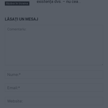
existența dvs. – nu cea...
Război în Ucraina
LĂSAȚI UN MESAJ
Comentariu:
Nu
Ema
Web