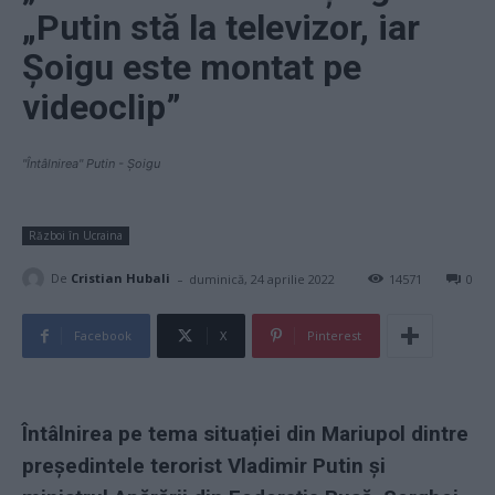
„Putin stă la televizor, iar
Șoigu este montat pe
videoclip”
"Întâlnirea" Putin - Șoigu
Război în Ucraina
-
De
Cristian Hubali
duminică, 24 aprilie 2022
14571
0
Facebook
X
Pinterest
Întâlnirea pe tema situației din Mariupol dintre
președintele terorist Vladimir Putin și