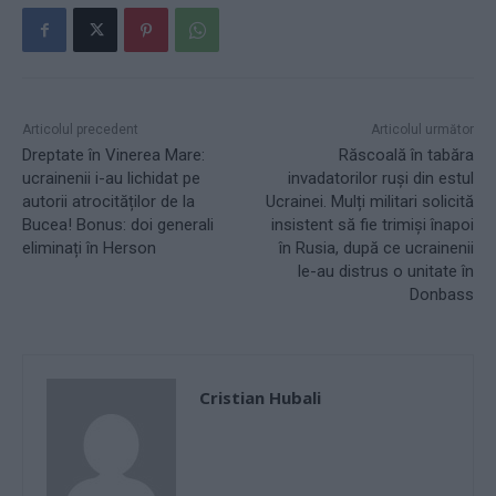
Articolul precedent
Articolul următor
Dreptate în Vinerea Mare:
Răscoală în tabăra
ucrainenii i-au lichidat pe
invadatorilor ruși din estul
autorii atrocităților de la
Ucrainei. Mulți militari solicită
Bucea! Bonus: doi generali
insistent să fie trimiși înapoi
eliminați în Herson
în Rusia, după ce ucrainenii
le-au distrus o unitate în
Donbass
Cristian Hubali