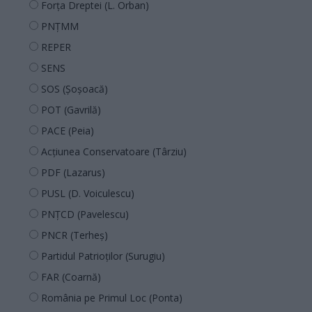
Forța Dreptei (L. Orban)
PNȚMM
REPER
SENS
SOS (Șoșoacă)
POT (Gavrilă)
PACE (Peia)
Acțiunea Conservatoare (Târziu)
PDF (Lazarus)
PUSL (D. Voiculescu)
PNȚCD (Pavelescu)
PNCR (Terheș)
Partidul Patrioților (Surugiu)
FAR (Coarnă)
România pe Primul Loc (Ponta)