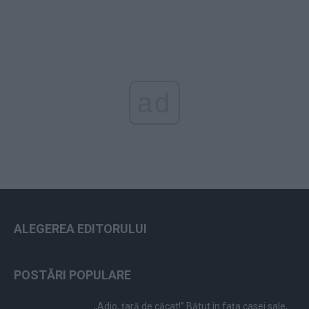
ad
ALEGEREA EDITORULUI
POSTĂRI POPULARE
„Adio, țară de căcat!” Bătut în fața casei sale,