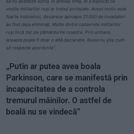
să nu asalteze uzina. În același timp, el a explicat că
viețile militarilor ruși ar trebui protejate. Acest motiv este
foarte îndoielnic, deoarece aproape 21.000 de invadatori
au fost deja eliminați. Multe dintre cadavrele militarilor
ruși încă zac pe pământurile noastre. Prin urmare,
aceasta poate fi doar o altă declarație. Rusia nu știe cum
să respecte acordurile”.
„Putin ar putea avea boala
Parkinson, care se manifestă prin
incapacitatea de a controla
tremurul mâinilor. O astfel de
boală nu se vindecă”