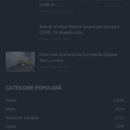
umilit de...
duminică, 21 iulie 2019
Adevăr și mituri despre virusul care produce
COVID-19. Analiza a doi...
vineri, 3 aprilie 2020
Flota rusă nu mai poate bombarda Odessa
fără „s-o ia în...
vineri, 8 aprilie 2022
CATEGORIE POPULARĂ
News
12042
Main
2814
Război în Ucraina
2172
Opinii
1876