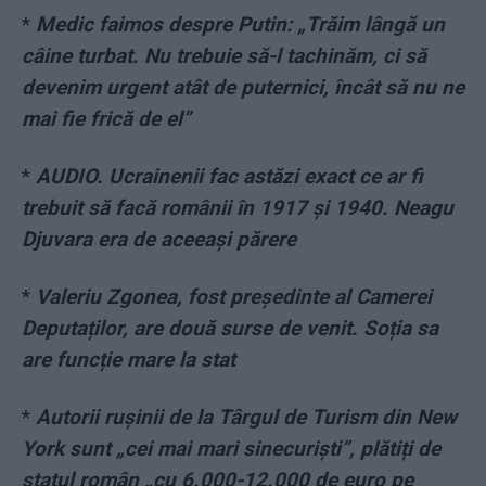
*
Medic faimos despre Putin: „Trăim lângă un
câine turbat. Nu trebuie să-l tachinăm, ci să
devenim urgent atât de puternici, încât să nu ne
mai fie frică de el”
*
AUDIO. Ucrainenii fac astăzi exact ce ar fi
trebuit să facă românii în 1917 și 1940. Neagu
Djuvara era de aceeași părere
*
Valeriu Zgonea, fost președinte al Camerei
Deputaților, are două surse de venit. Soția sa
are funcție mare la stat
*
Autorii rușinii de la Târgul de Turism din New
York sunt „cei mai mari sinecuriști”, plătiți de
statul român „cu 6.000-12.000 de euro pe