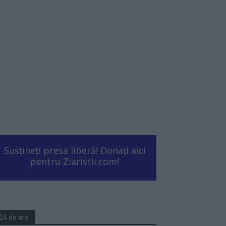
Susțineți presa liberă! Donați aici
pentru Ziaristii.com!
24 de ore