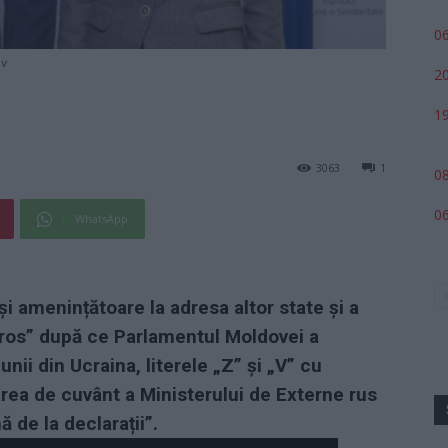
06
ov
20
19
3063
1
08
06
WhatsApp
și amenințătoare la adresa altor state și a
eros” după ce Parlamentul Moldovei a
unii din Ucraina, literele „Z” și „V” cu
rea de cuvânt a Ministerului de Externe rus
 de la declarații”.