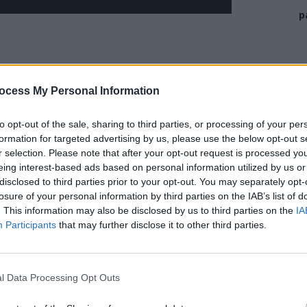
p
ocess My Personal Information
to opt-out of the sale, sharing to third parties, or processing of your per
formation for targeted advertising by us, please use the below opt-out s
r selection. Please note that after your opt-out request is processed y
eing interest-based ads based on personal information utilized by us or
disclosed to third parties prior to your opt-out. You may separately opt-
losure of your personal information by third parties on the IAB’s list of
. This information may also be disclosed by us to third parties on the
IA
Participants
that may further disclose it to other third parties.
sterului de Externe al Rusiei, a comis un act absolut
l Data Processing Opt Outs
ionale, amenințând-o direct pe Maia Sandu, președintele
 va ajunge „
la groapa de gunoi a istoriei”.
Zaharova a