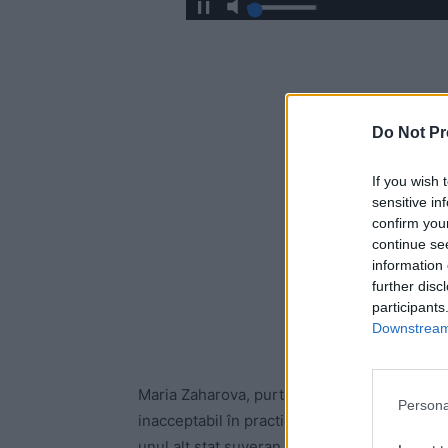
Do Not Pr
If you wish 
sensitive in
confirm you
continue se
information 
further disc
participants
Downstream 
Maria Zaharova, purtătoarea de cuvânt a Mini
Persona
inacceptabil în practica relațiilor internaț
unul alt stat suveran, Republica Moldova, că