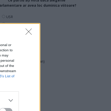
Ce partid ați vota dacă alegerile
arlamentare ar avea loc duminica viitoare?
USR
PNL
PSD
AUR
sonal or
UDMR
ection to
PMP (Tomac)
ou may
 personal
Forța Dreptei (L. Orban)
out of the
PNȚMM
 downstream
REPER
B’s List of
SENS
SOS (Șoșoacă)
POT (Gavrilă)
PACE (Peia)