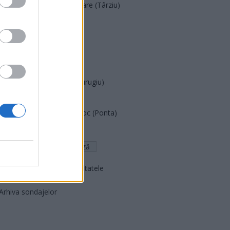
Acțiunea Conservatoare (Târziu)
PDF (Lazarus)
PUSL (D. Voiculescu)
PNȚCD (Pavelescu)
PNCR (Terheș)
Partidul Patrioților (Surugiu)
FAR (Coarnă)
România pe Primul Loc (Ponta)
Altul
Arată rezultatele
Arhiva sondajelor