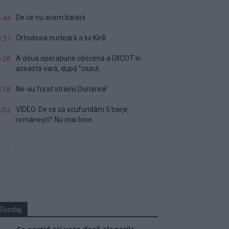
.44
De ce nu avem baterii
.57
Ortodoxia nucleară a lui Kirill
.06
A doua operațiune obscenă a DIICOT în
această vară, după ”cazul...
.18
Ne-au furat străinii Dunărea!
.02
VIDEO. De ce să scufundăm 5 barje
românești? Nu mai bine...
Sondaj