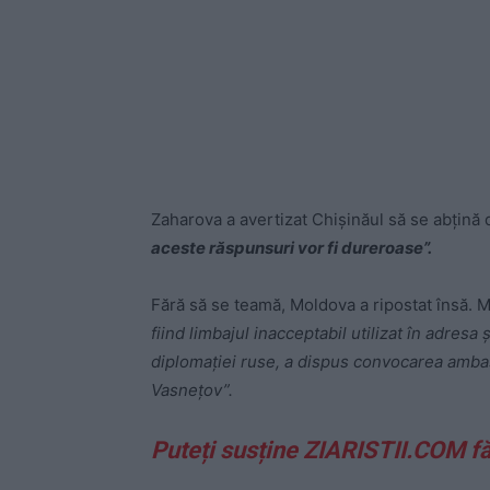
Zaharova a avertizat Chișinăul să se abțină d
aceste răspunsuri vor fi dureroase”.
Fără să se teamă, Moldova a ripostat însă. M
fiind limbajul inacceptabil utilizat în adresa 
diplomației ruse, a dispus convocarea amba
Vasnețov”.
Puteți susține ZIARISTII.COM f