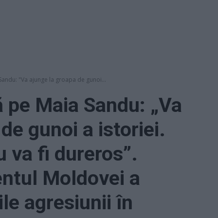
andu: "Va ajunge la groapa de gunoi...
ă pe Maia Sandu: „Va
de gunoi a istoriei.
 va fi dureros”.
ntul Moldovei a
le agresiunii în