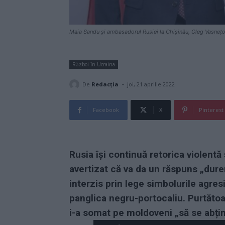
Maia Sandu și ambasadorul Rusiei la Chișinău, Oleg Vasneț
Război în Ucraina
-
De
Redacţia
joi, 21 aprilie 2022
Facebook
X
Pinterest
Rusia își continuă retorica violentă 
avertizat că va da un răspuns „dur
interzis prin lege simbolurile agresi
panglica negru-portocaliu. Purtătoa
i-a somat pe moldoveni „să se abțină