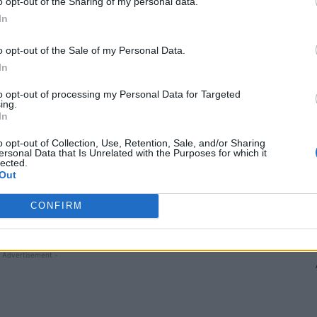
o opt-out of the Sharing of my personal data.
e”
să spună că simbolurile folosite de armata
In
o opt-out of the Sale of my Personal Data.
In
tilitatea rușilor și au convocat ambasadorul Moscovei
to opt-out of processing my Personal Data for Targeted
ing.
In
area simbolurilor folosite de ruși la invadarea
o opt-out of Collection, Use, Retention, Sale, and/or Sharing
ări:
„Nu am putut trece cu vederea peste declarațiile
ersonal Data that Is Unrelated with the Purposes for which it
lected.
tei legi. În special, ea a spus că «locul unor asemenea
Out
lături de alte simboluri barbare».
Cine spune asta?
e? Cine își permite asemenea afirmații în adresa unui
CONFIRM
gur se va îndrepta la coșul de gunoi al istoriei!”.
 Advertisement -