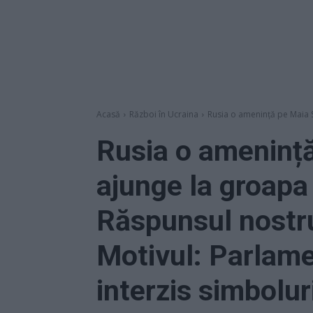
Acasă
Război în Ucraina
Rusia o amenință pe Maia S
Rusia o ameninț
ajunge la groapa 
Răspunsul nostru
Motivul: Parlame
interzis simboluri