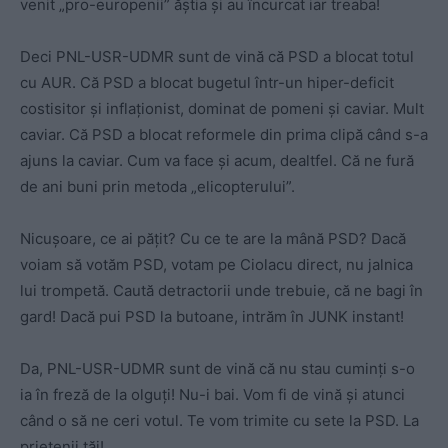
venit „pro-europenii” ăștia și au încurcat iar treaba!
Deci PNL-USR-UDMR sunt de vină că PSD a blocat totul
cu AUR. Că PSD a blocat bugetul într-un hiper-deficit
costisitor și inflaționist, dominat de pomeni și caviar. Mult
caviar. Că PSD a blocat reformele din prima clipă când s-a
ajuns la caviar. Cum va face și acum, dealtfel. Că ne fură
de ani buni prin metoda „elicopterului”.
Nicușoare, ce ai pățit? Cu ce te are la mână PSD? Dacă
voiam să votăm PSD, votam pe Ciolacu direct, nu jalnica
lui trompetă. Caută detractorii unde trebuie, că ne bagi în
gard! Dacă pui PSD la butoane, intrăm în JUNK instant!
Da, PNL-USR-UDMR sunt de vină că nu stau cuminți s-o
ia în freză de la olguți! Nu-i bai. Vom fi de vină și atunci
când o să ne ceri votul. Te vom trimite cu sete la PSD. La
prietenii tăi!