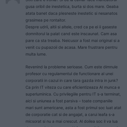
gusa oribil de inestetica, burta si dos mare. Geaba
atata banet daca plesneste inestetic si nesanatos
grasimea pe rontaitor.
Despre udrii, altii si altele, cred ca pe ei ii gaseste
domnitorul la palat cand este inscaunat. Cam asa
pare ca sta treaba. Neicusor a fost mai original si a
venit cu pupazoii de acasa. Mare frustrare pentru
multa lume.
Revenind la probleme serioase. Cum este dimnule
profesor cu regulamentul de functionare al unei
corporatii in cazul in care tara gazda intra in junk?
Ca prin IT viteza cu care eficientizeaza AI munca e
superluminica. Cu privilegiile pentru IT s-a terminat,
aici si uniunea a fost parsiva – toate companiile
mari sunt americane, asta a fost primul soc luat atat
de corporatie cat si de angajat, a carui leafa s-a
micsorat si nu a mai crescut. Al doilea soc il va lua