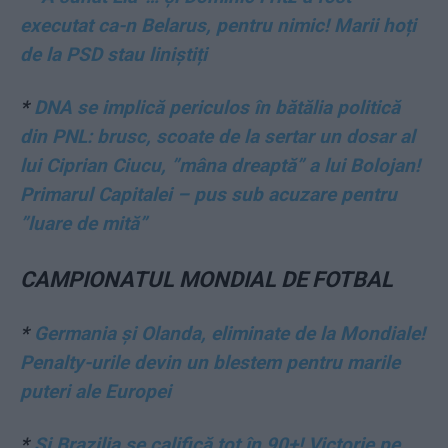
executat ca-n Belarus, pentru nimic! Marii hoți
de la PSD stau liniștiți
*
DNA se implică periculos în bătălia politică
din PNL: brusc, scoate de la sertar un dosar al
lui Ciprian Ciucu, ”mâna dreaptă” a lui Bolojan!
Primarul Capitalei – pus sub acuzare pentru
”luare de mită”
CAMPIONATUL MONDIAL DE FOTBAL
*
Germania și Olanda, eliminate de la Mondiale!
Penalty-urile devin un blestem pentru marile
puteri ale Europei
*
Și Brazilia se califică tot în 90+! Victorie pe