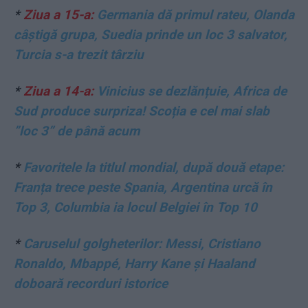
*
Ziua a 15-a:
Germania dă primul rateu, Olanda
câștigă grupa, Suedia prinde un loc 3 salvator,
Turcia s-a trezit târziu
*
Ziua a 14-a:
Vinicius se dezlănțuie, Africa de
Sud produce surpriza! Scoția e cel mai slab
”loc 3” de până acum
*
Favoritele la titlul mondial, după două etape:
Franța trece peste Spania, Argentina urcă în
Top 3, Columbia ia locul Belgiei în Top 10
*
Caruselul golgheterilor: Messi, Cristiano
Ronaldo, Mbappé, Harry Kane și Haaland
doboară recorduri istorice