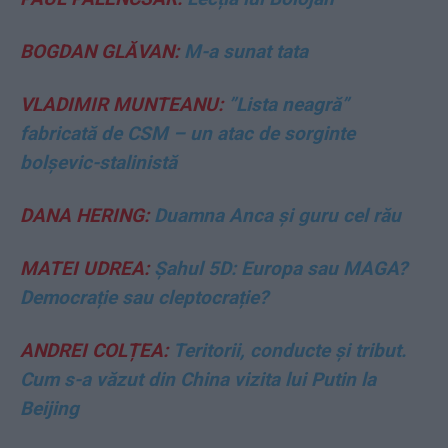
BOGDAN GLĂVAN:
M-a sunat tata
VLADIMIR MUNTEANU:
”Lista neagră”
fabricată de CSM – un atac de sorginte
bolșevic-stalinistă
DANA HERING:
Duamna Anca și guru cel rău
MATEI UDREA:
Șahul 5D: Europa sau MAGA?
Democrație sau cleptocrație?
ANDREI COLȚEA:
Teritorii, conducte și tribut.
Cum s-a văzut din China vizita lui Putin la
Beijing