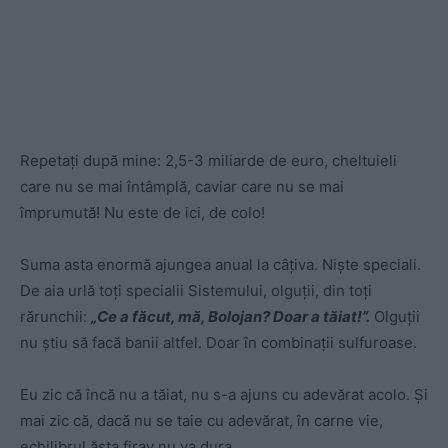
Repetați după mine: 2,5-3 miliarde de euro, cheltuieli
care nu se mai întâmplă, caviar care nu se mai
împrumută!
Nu este de ici, de colo!
Suma asta enormă ajungea anual la câțiva. Niște speciali.
De aia urlă toți specialii Sistemului, olguții, din toți
rărunchii:
„Ce a făcut, mă, Bolojan? Doar a tăiat!”.
Olguții
nu știu să facă banii altfel. Doar în combinații sulfuroase.
Eu zic că încă nu a tăiat, nu s-a ajuns cu adevărat acolo. Și
mai zic că, dacă nu se taie cu adevărat, în carne vie,
echilibrul ăsta firav nu va dura.