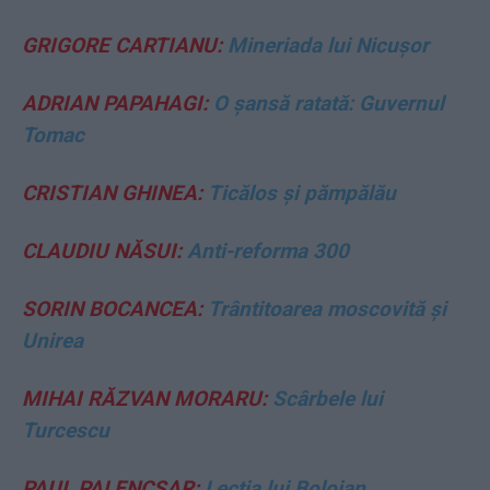
GRIGORE CARTIANU:
Mineriada lui Nicușor
ADRIAN PAPAHAGI:
O șansă ratată: Guvernul
Tomac
CRISTIAN GHINEA:
Ticălos și pămpălău
CLAUDIU NĂSUI:
Anti-reforma 300
SORIN BOCANCEA:
Trântitoarea moscovită și
Unirea
MIHAI RĂZVAN MORARU:
Scârbele lui
Turcescu
PAUL PALENCSAR:
Lecția lui Bolojan