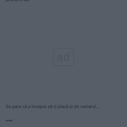
ad
Se pare că a început să-ți placă și ție caviarul…
***