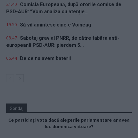
21.40
Comisia Europeană, după ororile comise de
PSD-AUR: ”Vom analiza cu atenție...
19.50
Să vă amintesc cine e Voineag
08.47
Sabotaj grav al PNRR, de către tabăra anti-
europeană PSD-AUR: pierdem 5...
06.44
De ce nu avem baterii
Sondaj
Ce partid ați vota dacă alegerile parlamentare ar avea
loc duminica viitoare?