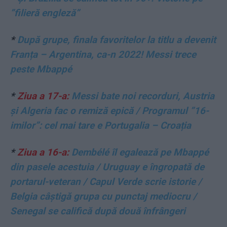
”filieră engleză”
*
După grupe, finala favoritelor la titlu a devenit
Franța – Argentina, ca-n 2022! Messi trece
peste Mbappé
*
Ziua a 17-a:
Messi bate noi recorduri, Austria
și Algeria fac o remiză epică / Programul ”16-
imilor”: cel mai tare e Portugalia – Croația
*
Ziua a 16-a:
Dembélé îl egalează pe Mbappé
din pasele acestuia / Uruguay e îngropată de
portarul-veteran / Capul Verde scrie istorie /
Belgia câștigă grupa cu punctaj mediocru /
Senegal se califică după două înfrângeri