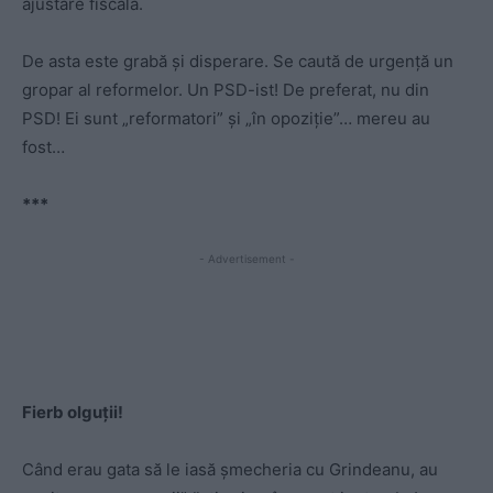
ajustare fiscală.
De asta este grabă și disperare. Se caută de urgență un
gropar al reformelor. Un PSD-ist! De preferat, nu din
PSD! Ei sunt „reformatori” și „în opoziție”… mereu au
fost…
***
- Advertisement -
Fierb olguții!
Când erau gata să le iasă șmecheria cu Grindeanu, au