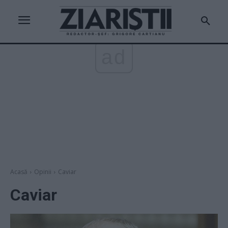
ad
Acasă
Opinii
Caviar
Caviar