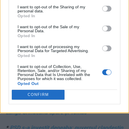
I want to opt-out of the Sharing of my
tendențios al președintelui
personal data.
Opted In
*
Pesedan lovește din nou! Nicușor Dan dă vină
I want to opt-out of the Sale of my
Personal Data.
pe PNL, care nu vrea să voteze necondiționat
Opted In
Guvernul Grindeanu
I want to opt-out of processing my
Personal Data for Targeted Advertising.
*
Încă un test pentru Nicușor Dan: pe cine va
Opted In
alege între un performer european (Siegfried
I want to opt-out of Collection, Use,
Retention, Sale, and/or Sharing of my
Mureșan) și o marionetă a corupților (Sorin
Personal Data that Is Unrelated with the
Purposes for which it was collected.
Grindeanu)?
Opted Out
CONFIRM
*
Poza trădării ”liberale”: Veștea, Bode,
Gorghiu, Thuma, Stroe, fericiți printre PSD-iști.
Lângă Grindeanu apare și Tomac
*
PSD s-a înveștit degeaba: guvernul clandestin