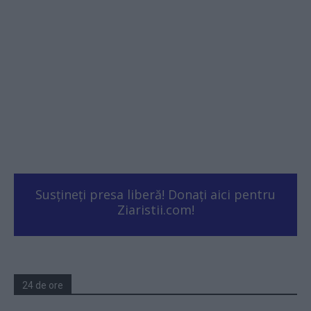
Susțineți presa liberă! Donați aici pentru
Ziaristii.com!
24 de ore