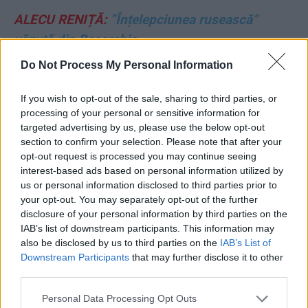
ALECU RENIȚĂ:
”Înțelepciunea rusească”
văzută din Basarabia
Do Not Process My Personal Information
NICOLAE DABIJA:
Fratele meu de cruce, tătarul
If you wish to opt-out of the sale, sharing to third parties, or
CITIȚI ȘI:
processing of your personal or sensitive information for
targeted advertising by us, please use the below opt-out
section to confirm your selection. Please note that after your
*
VIDEO. Cutremur la Marș TV: Călin Georgescu
opt-out request is processed you may continue seeing
o masacrează pe Alexandreasca. O face
interest-based ads based on personal information utilized by
us or personal information disclosed to third parties prior to
proastă, propagandistă, mercenară, trădătoare,
your opt-out. You may separately opt-out of the further
fără caracter. Ea se teme că a crescut un
disclosure of your personal information by third parties on the
IAB’s list of downstream participants. This information may
dictator: ”Mă amenințați?!”
also be disclosed by us to third parties on the
IAB’s List of
Downstream Participants
that may further disclose it to other
*
Tudor Chirilă, pe pagina lui Nicușor Dan: ”Nu
third parties.
v-am votat să ajungeți primul PSD-ist al țării”.
Personal Data Processing Opt Outs
Festival de comentarii critice la comunicatul