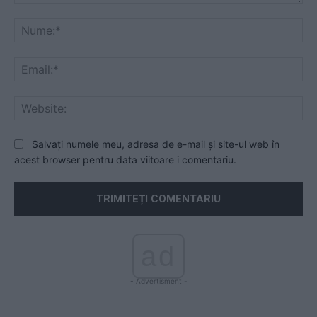
Comentariu:
Nu
Ema
Web
Salvați numele meu, adresa de e-mail și site-ul web în
acest browser pentru data viitoare i comentariu.
ad
- Advertisment -