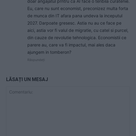
doar angajatul prntru ca AI face o teribila curatenie.
Eu, care nu sunt economist, preconizez multa forta
de munca din IT afara pana undeva la inceputul
2027. Darpoate gresesc. Astia nu au ce face pe
aici, astia vor fi valul de migratie, cu catel si purcel,
din cauze de revolutie tehnologica. Economistii ce
parere au, care va fi impactul, mai ales daca
ajungem in tomberon?
Răspundeți
LĂSAȚI UN MESAJ