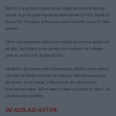
Văd că s-a activat împotriva lui Siegfried pușcăriașa de
Udrea. A prins glas împotriva alternativei la PSD. După ce
țuțerul ei, Tomacul, a fost pus unde trebuie. La loc în lada
istoriei…
Când vezi șobolanii ăștia cum mârâie și cum se apără unii
pe alții, închizând orice șansă unor oameni de calitate
care nu sunt ca ei, te apucă sila.
Văzând-o pe Udrea cum vituperează, pentru mine este și
mai clar că Siegfried este ce trebuie. Mâncătoarea asta
de caviar, și nu numai, a făcut mult rău când a avut
puterea pe mâini. Să ne lase în pace cu țuțerii ei care i-au
cărat lipicios gențile!
DE ACELAȘI AUTOR: