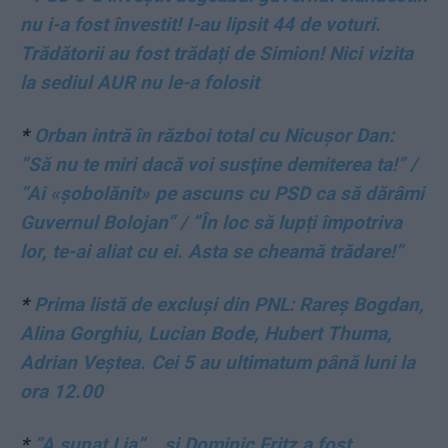
nu i-a fost învestit! I-au lipsit 44 de voturi.
Trădătorii au fost trădați de Simion! Nici vizita
la sediul AUR nu le-a folosit
*
Orban intră în război total cu Nicușor Dan:
”Să nu te miri dacă voi susţine demiterea ta!” /
”Ai «șobolănit» pe ascuns cu PSD ca să dărâmi
Guvernul Bolojan” / ”În loc să lupți împotriva
lor, te-ai aliat cu ei. Asta se cheamă trădare!”
*
Prima listă de excluși din PNL: Rareș Bogdan,
Alina Gorghiu, Lucian Bode, Hubert Thuma,
Adrian Veștea. Cei 5 au ultimatum până luni la
ora 12.00
*
”A sunat Lia”… și Dominic Fritz a fost