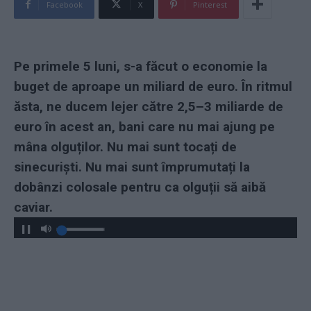
Facebook
X
Pinterest
Pe primele 5 luni, s-a făcut o economie la
buget de aproape un miliard de euro. În ritmul
ăsta, ne ducem lejer către 2,5–3 miliarde de
euro în acest an, bani care nu mai ajung pe
mâna olguților. Nu mai sunt tocați de
sinecuriști. Nu mai sunt împrumutați la
dobânzi colosale pentru ca olguții să aibă
caviar.