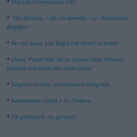
*
Sfârșitul coșmarului USL
*
”Ilie Sărăcie, / Dă-i la temelie / Lu’ Grindeanu
Bogăție!”
*
Nu mă suna, Lia! Bagă-mă direct în dubă!
*
Slavă, Putin! Mai dă cu drone! Data viitoare,
țintește mai bine! Noi vrem pace!
*
Singura soluție: privatizarea integrală
*
Recesiunea uitată a lui Ciolacu
*
Fiți globaliști, nu gloabe!