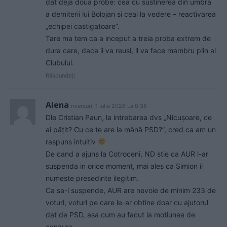
dat deja doua probe: cea cu sustinerea din umbra
a demiterii lui Bolojan si ceai la vedere – reactivarea
„echipei castigatoare”.
Tare ma tem ca a inceput a treia proba extrem de
dura care, daca ii va reusi, il va face mambru plin al
Clubului.
Răspundeți
Alena
miercuri, 1 iulie 2026 La 0.38
Dle Cristian Paun, la intrebarea dvs „Nicușoare, ce
ai pățit? Cu ce te are la mână PSD?”, cred ca am un
raspuns intuitiv
De cand a ajuns la Cotroceni, ND stie ca AUR l-ar
suspenda in orice moment, mai ales ca Simion il
numeste presedinte ilegitim.
Ca sa-l suspende, AUR are nevoie de minim 233 de
voturi, voturi pe care le-ar obtine doar cu ajutorul
dat de PSD, asa cum au facut la motiunea de
cenzura.