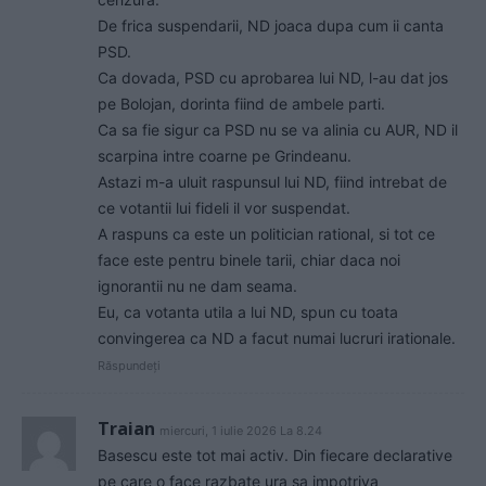
De frica suspendarii, ND joaca dupa cum ii canta
PSD.
Ca dovada, PSD cu aprobarea lui ND, l-au dat jos
pe Bolojan, dorinta fiind de ambele parti.
Ca sa fie sigur ca PSD nu se va alinia cu AUR, ND il
scarpina intre coarne pe Grindeanu.
Astazi m-a uluit raspunsul lui ND, fiind intrebat de
ce votantii lui fideli il vor suspendat.
A raspuns ca este un politician rational, si tot ce
face este pentru binele tarii, chiar daca noi
ignorantii nu ne dam seama.
Eu, ca votanta utila a lui ND, spun cu toata
convingerea ca ND a facut numai lucruri irationale.
Răspundeți
Traian
miercuri, 1 iulie 2026 La 8.24
Basescu este tot mai activ. Din fiecare declarative
pe care o face razbate ura sa impotriva