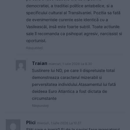
democratiei, a traditiei politice antebelice, si a
specificului cultural al Transilvaniei. Pozitia sa fatā
de evenimentele curente este identicā cu a
Vasileascāi, insā este foarte subtil. Toate actiunile
sale îl recomanda ca psihopat agresiv, narcissist si
oportunist.
Răspundeți
Traian
miercuri, 1 iulie 2026 La 8.30
Sustinere lui ND, pe care il dispretuiste total
demonstreaza caracterul mizerabil si
perversitatea individului.Atasamentul lui fatā
deideea Euro Atlantica a fost dictata de
circumstante
Răspundeți
Plici
miercuri, 1 iulie 2026 La 12.51
Stiti care e ironia? Si de la caviar face mancatorul