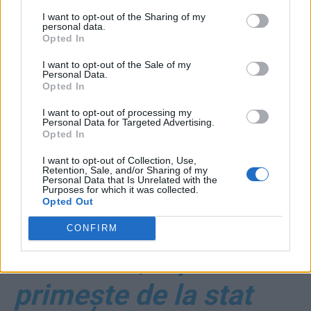
ziariste admirabile, la
I want to opt-out of the Sharing of my
personal data.
Opted In
41 de ani
I want to opt-out of the Sale of my
Personal Data.
*
Un pensionar
Opted In
special, magistrat,
I want to opt-out of processing my
Personal Data for Targeted Advertising.
Opted In
câștigă 16.000 de
I want to opt-out of Collection, Use,
Retention, Sale, and/or Sharing of my
Personal Data that Is Unrelated with the
euro pe lună, deși ar fi
Purposes for which it was collected.
Opted Out
avut dreptul la 1.000!
CONFIRM
Într-un an, “specialul”
primește de la stat