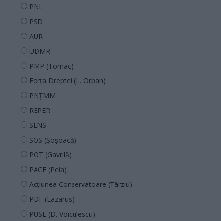
PNL
PSD
AUR
UDMR
PMP (Tomac)
Forța Dreptei (L. Orban)
PNȚMM
REPER
SENS
SOS (Șoșoacă)
POT (Gavrilă)
PACE (Peia)
Acțiunea Conservatoare (Târziu)
PDF (Lazarus)
PUSL (D. Voiculescu)