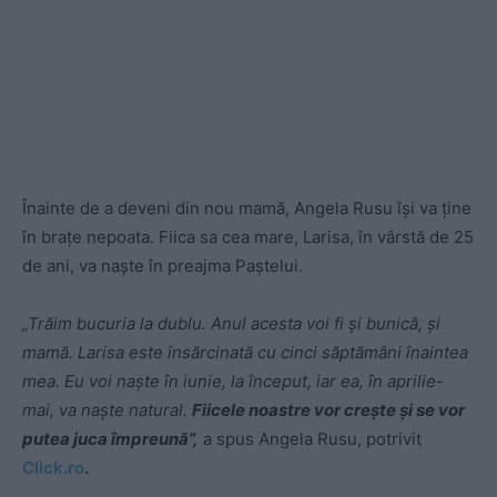
Înainte de a deveni din nou mamă, Angela Rusu își va ține
în brațe nepoata. Fiica sa cea mare, Larisa, în vârstă de 25
de ani, va naște în preajma Paștelui.
„Trăim bucuria la dublu. Anul acesta voi fi şi bunică, şi
mamă. Larisa este însărcinată cu cinci săptămâni înaintea
mea. Eu voi naşte în iunie, la început, iar ea, în aprilie-
mai, va naşte natural.
Fiicele noastre vor creşte şi se vor
putea juca împreună”,
a spus Angela Rusu, potrivit
Click.ro
.