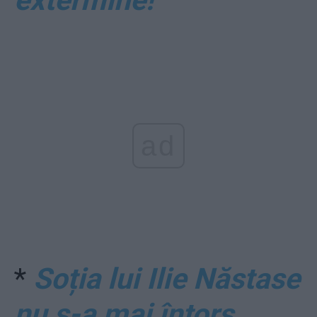
ad
*
Soția lui Ilie Năstase
nu s-a mai întors