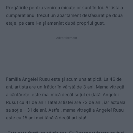
Pregătirile pentru venirea micuțelor sunt în toi. Artista a
cumpărat anul trecut un apartament desfășurat pe două
etaje, pe care l-a și amenjat după propriul gust.
- Advertisement -
Familia Angelei Rusu este și acum una atipică. La 46 de
ani, artista are un frățior în vârstă de 3 ani. Mama vitregă
a cântăreței este mai mică decât soțul ei (tatăl Angelei
Rusu) cu 41 de ani! Tatăl artistei are 72 de ani, iar actuala
sa soție – 31 de ani. Astfel, mama vitregă a Angelei Rusu
este cu 15 ani mai tânără decât artista!