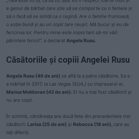
„Tata este forţă, ca să zic aşa. Eu îl respect foarte mult şi
e genul de bărbat care ştie să se comporte cu o femeie şi
să o facă să se simtă ca o regină. Are o familie frumoasă,
o soţie bună şi au un copil tare reuşit. Mă bucur şi eu de
fericirea lor. Pentru mine este important să-mi văd
părintele fericit”,
a declarat
Angela Rusu.
Căsătoriile și copiii Angelei Rusu
Angela Rusu (46 de ani)
se află la a patra căsătorie. Ea s-
a măritat în 2017, la Las Vegas (SUA,) cu impresarul ei,
Marius Moldovan (42 de ani).
El nu a mai fost căsătorit și
nu are copii.
În schimb, cântăreața are două fete din precedentele trei
căsătorii:
Larisa (25 de ani)
și
Rebecca (18 ani),
care au
tați diferiți.