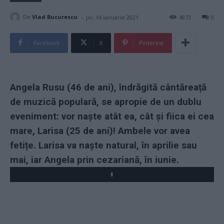
-
De
Vlad Bucurescu
joi, 14 ianuarie 2021
4873
0
Facebook
X
Pinterest
Angela Rusu (46 de ani), îndrăgită cântăreață
de muzică populară, se apropie de un dublu
eveniment: vor naște atât ea, cât și fiica ei cea
mare, Larisa (25 de ani)! Ambele vor avea
fetițe. Larisa va naște natural, în aprilie sau
mai, iar Angela prin cezariană, în iunie.
Play