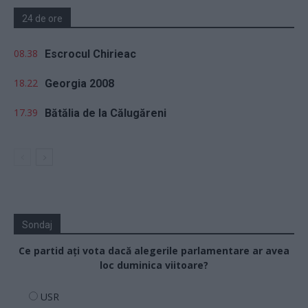
24 de ore
08.38
Escrocul Chirieac
18.22
Georgia 2008
17.39
Bătălia de la Călugăreni
Sondaj
Ce partid ați vota dacă alegerile parlamentare ar avea
loc duminica viitoare?
USR