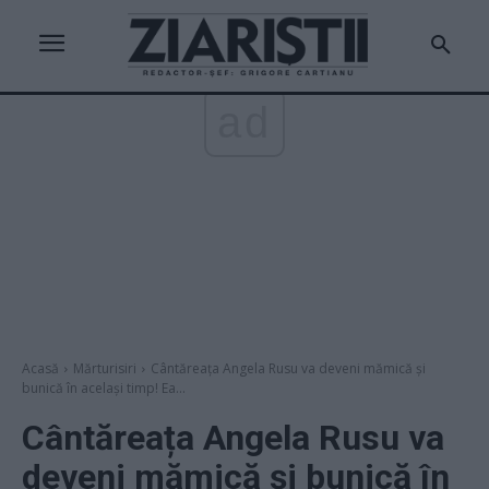
ad
Acasă
Mărturisiri
Cântăreața Angela Rusu va deveni mămică și
bunică în același timp! Ea...
Cântăreața Angela Rusu va
deveni mămică și bunică în