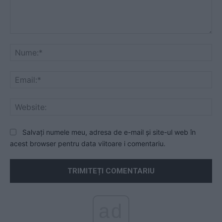
Comentariu:
Nu
Ema
Web
Salvați numele meu, adresa de e-mail și site-ul web în
acest browser pentru data viitoare i comentariu.
ad