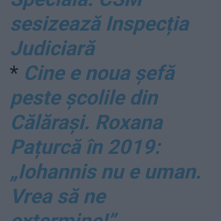
sesizează Inspecția
Judiciară
*
Cine e noua șefă
peste școlile din
Călărași. Roxana
Pațurcă în 2019:
„Iohannis nu e uman.
Vrea să ne
extermine!”