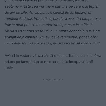
„Sunt însărcinată în patru luni și jumătate, adică 18
săptămâni. Este cea mai mare minune pe care o aşteptăm
de ani de zile. Am apelat la o clinică de fertilizare, la
medicul Andreas Vithoulkas, căruia vreau să-i mulţumesc
foarte mult pentru toate eforturile pe care le-a făcut.
Maria o va chema pe fetiţă, e un nume deosebit, pur. I-am
aranjat deja camera. Am avut şi evenimente, pot să cânt
în continuare, nu am greţuri, nu am nici un alt disconfort”.
Având în vedere vârsta cântăreței, medicii au stabilit că va
aduce pe lume fetița prin cezariană, la începutul lunii
iunie.
- Advertisement -