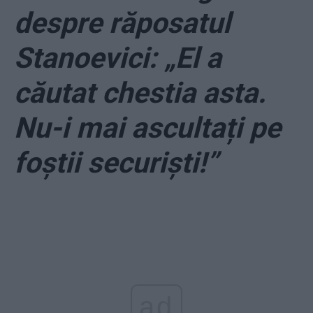
despre răposatul
Stanoevici: „El a
căutat chestia asta.
Nu-i mai ascultați pe
foştii securişti!”
ad