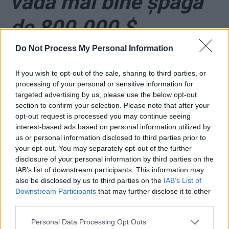
vadă mai bine șpaga
de 800.000 $
*
A fost arestată falsa
Do Not Process My Personal Information
psiholoagă din
If you wish to opt-out of the sale, sharing to third parties, or
processing of your personal or sensitive information for
targeted advertising by us, please use the below opt-out
Târgoviște, nevasta
section to confirm your selection. Please note that after your
opt-out request is processed you may continue seeing
polițistului-șef care a
interest-based ads based on personal information utilized by
us or personal information disclosed to third parties prior to
închis orașul pentru
your opt-out. You may separately opt-out of the further
disclosure of your personal information by third parties on the
IAB’s list of downstream participants. This information may
Dragnea
also be disclosed by us to third parties on the
IAB’s List of
Downstream Participants
that may further disclose it to other
third parties.
*
Moartea unei
Personal Data Processing Opt Outs