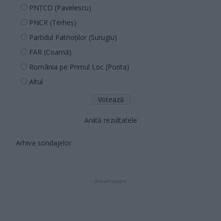
PNȚCD (Pavelescu)
PNCR (Terheș)
Partidul Patrioților (Surugiu)
FAR (Coarnă)
România pe Primul Loc (Ponta)
Altul
Arată rezultatele
Arhiva sondajelor
- Advertisment -