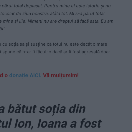
 părut total deplasat. Pentru mine el este istorie și nu
colar de ziua noastră, atâta tot. Mi s-a părut total
e mine și Ilie. Nimeni nu are dreptul să facă asta. Eu am
ii“.
 cu soția sa și susține că totul nu este decât o mare
 spune că n-ar fi făcut-o dacă ar fi fost agresată doar
nd o
donație AICI.
Vă mulțumim!
a bătut soția din
ul Ion, Ioana a fost