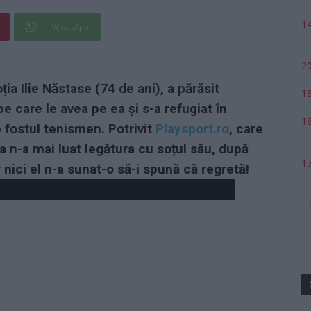
14
WhatsApp
20
ia Ilie Năstase (74 de ani), a părăsit
18
e care le avea pe ea și s-a refugiat în
18
 fostul tenismen. Potrivit
Playsport.ro
, care
ta
n-a mai luat legătura cu soțul său,
după
17
 nici el n-a sunat-o să-i spună că regretă!