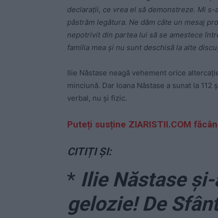
declarații, ce vrea el să demonstreze. Mi s-a
păstrăm legătura. Ne dăm câte un mesaj proto
nepotrivit din partea lui să se amestece într
familia mea și nu sunt deschisă la alte discuț
Ilie Năstase neagă vehement orice altercație
minciună. Dar Ioana Năstase a sunat la 112 și
verbal, nu și fizic.
Puteți susține ZIARISTII.COM făcâ
CITIȚI ȘI:
*
Ilie Năstase și-
gelozie! De Sfânt