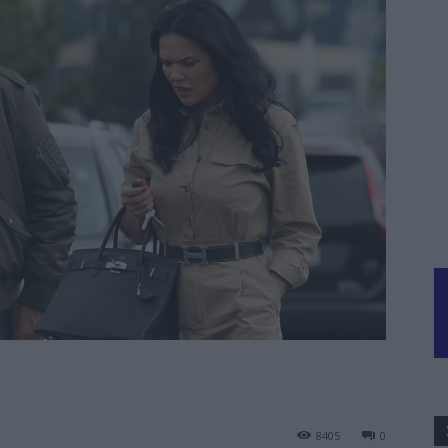
8405
0