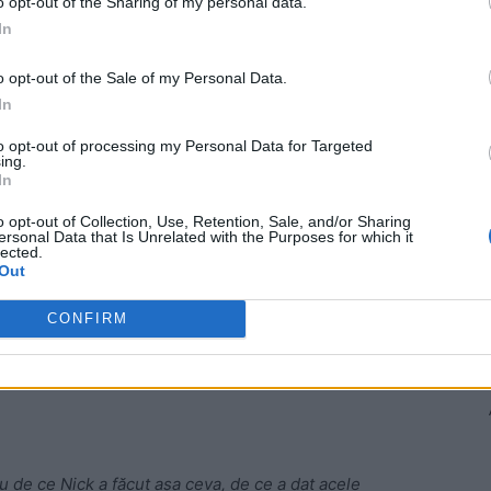
o opt-out of the Sharing of my personal data.
 ani),
un om de afaceri român din SUA, iritat-o în mod
In
it al Ioanei, a pretins că
a sunat-o pe aceasta
să-i
o opt-out of the Sale of my Personal Data.
nuarie, motiv pentru Ilie Năstase să devină gelos și s-o
In
to opt-out of processing my Personal Data for Targeted
ing.
 Advertisement -
In
o opt-out of Collection, Use, Retention, Sale, and/or Sharing
ersonal Data that Is Unrelated with the Purposes for which it
lected.
Out
CONFIRM
u de ce Nick a făcut așa ceva, de ce a dat acele