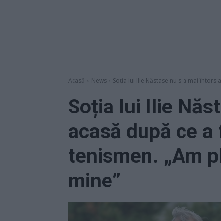
Acasă
News
Soția lui Ilie Năstase nu s-a mai întors 
Soția lui Ilie Nă
acasă după ce a 
tenismen. „Am p
mine”