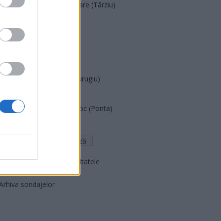
Acțiunea Conservatoare (Târziu)
PDF (Lazarus)
PUSL (D. Voiculescu)
PNȚCD (Pavelescu)
PNCR (Terheș)
Partidul Patrioților (Surugiu)
FAR (Coarnă)
România pe Primul Loc (Ponta)
Altul
Arată rezultatele
Arhiva sondajelor