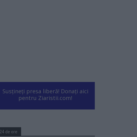
Susțineți presa liberă! Donați aici
pentru Ziaristii.com!
24 de ore