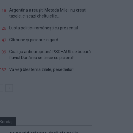
.18
Argentina a reușit! Metoda Milei: nu crești
taxele, ci scazi cheltuielile...
.26
Lupta politicii românești cu prezentul
.47
Cărbune și picioare-n gard
.09
Coaliția antieuropeană PSD–AUR se bucură:
fluviul Dunărea se trece cu piciorul!
.32
Vă veți blestema zilele, pesedeilor!
Sondaj