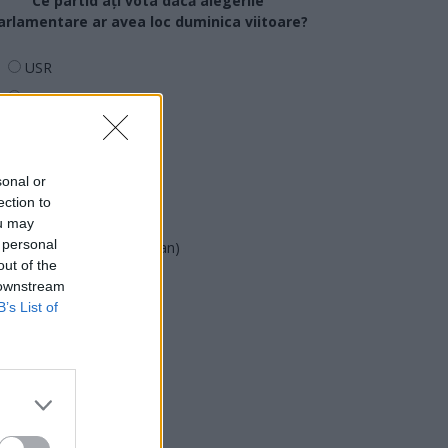
Ce partid ați vota dacă alegerile
arlamentare ar avea loc duminica viitoare?
USR
PNL
PSD
AUR
sonal or
UDMR
ection to
PMP (Tomac)
ou may
 personal
Forța Dreptei (L. Orban)
out of the
PNȚMM
 downstream
REPER
B’s List of
SENS
SOS (Șoșoacă)
POT (Gavrilă)
PACE (Peia)