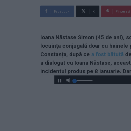
Facebook
X
Pinterest
Ioana Năstase Simon (45 de ani), soț
locuința conjugală doar cu hainele p
Constanța, după ce
a fost bătută
de
a dialogat cu Ioana Năstase, aceas
incidentul produs pe 8 ianuarie. Dar