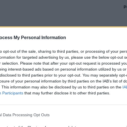
p
ocess My Personal Information
to opt-out of the sale, sharing to third parties, or processing of your per
formation for targeted advertising by us, please use the below opt-out s
n 2019 cu Ilie Năstase. Acum, ea spune că nu e decisă
r selection. Please note that after your opt-out request is processed y
ăstase n-a dat niciun semn că ar regreta cele făcute.
eing interest-based ads based on personal information utilized by us or
disclosed to third parties prior to your opt-out. You may separately opt-
losure of your personal information by third parties on the IAB’s list of
upă scandal, am plecat cu ce aveam pe mine și nu m-am
. This information may also be disclosed by us to third parties on the
IA
are m-am speriat. Ilie nu mi-a dat niciun semn de viață,
Participants
that may further disclose it to other third parties.
Desigur că nici eu nu l-am căutat, nu văd de ce aș face
is încă dacă voi divorța sau nu, aștept să mă liniștesc,
 puternice. Sunt foarte tristă și afectată de cele
l Data Processing Opt Outs