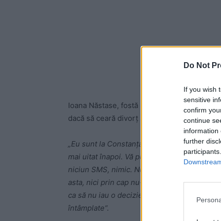
Do Not Pr
If you wish 
sensitive in
Ioana Năstase, fostă Simion, s-a căsătorit î
confirm you
dacă să ceară divorț sau nu, dar și că Ilie N
continue se
information 
further disc
„Eu sunt la Constanța, am plecat imediat d
participants
mai uitat înapoi. Vă puteți da seama cât de t
Downstream 
niciun SMS, nimic. Nu, nu și-a cerut scuze. 
asta, nici prin cap nu-mi trece. Nu m-am dec
ca să nu iau o decizie sub imperiul emoțiilor
Persona
întâmplate“.