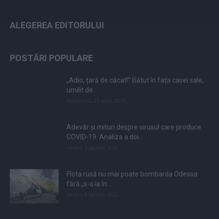
ALEGEREA EDITORULUI
POSTĂRI POPULARE
„Adio, țară de căcat!” Bătut în fața casei sale,
umilit de...
duminică, 21 iulie 2019
Adevăr și mituri despre virusul care produce
COVID-19. Analiza a doi...
vineri, 3 aprilie 2020
Flota rusă nu mai poate bombarda Odessa
fără „s-o ia în...
vineri, 8 aprilie 2022