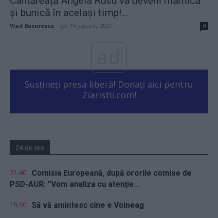
Cântăreața Angela Rusu va deveni mămică
și bunică în același timp!...
Vlad Bucurescu
-
joi, 14 ianuarie 2021
0
ad
Susțineți presa liberă! Donați aici pentru
Ziaristii.com!
24 de ore
21.40
Comisia Europeană, după ororile comise de
PSD-AUR: ”Vom analiza cu atenție...
19.50
Să vă amintesc cine e Voineag