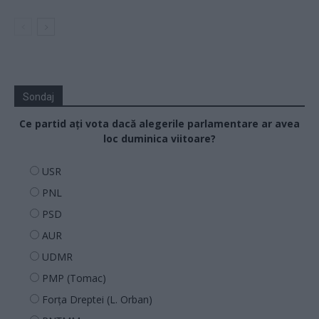
Sondaj
Ce partid ați vota dacă alegerile parlamentare ar avea
loc duminica viitoare?
USR
PNL
PSD
AUR
UDMR
PMP (Tomac)
Forța Dreptei (L. Orban)