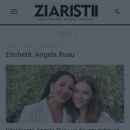
ad
Acasă
Etichete
Angela Rusu
Etichetă: Angela Rusu