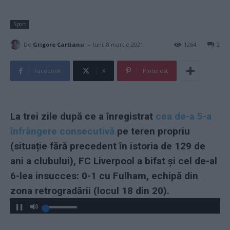
Sport
-
De
Grigore Cartianu
luni, 8 martie 2021
1264
2
Facebook
X
Pinterest
La trei zile după ce a înregistrat
cea de-a 5-a
înfrângere consecutivă
pe teren propriu
(situație fără precedent în istoria de 129 de
ani a clubului), FC Liverpool a bifat și cel de-al
6-lea insucces: 0-1 cu Fulham, echipă din
zona retrogradării (locul 18 din 20).