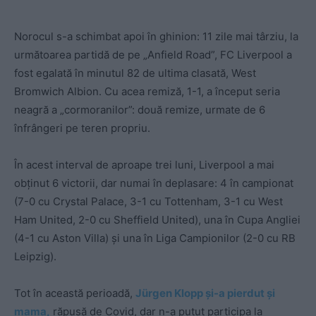
Norocul s-a schimbat apoi în ghinion: 11 zile mai târziu, la
următoarea partidă de pe „Anfield Road”, FC Liverpool a
fost egalată în minutul 82 de ultima clasată, West
Bromwich Albion. Cu acea remiză, 1-1, a început seria
neagră a „cormoranilor”: două remize, urmate de 6
înfrângeri pe teren propriu.
În acest interval de aproape trei luni, Liverpool a mai
obținut 6 victorii, dar numai în deplasare: 4 în campionat
(7-0 cu Crystal Palace, 3-1 cu Tottenham, 3-1 cu West
Ham United, 2-0 cu Sheffield United), una în Cupa Angliei
(4-1 cu Aston Villa) și una în Liga Campionilor (2-0 cu RB
Leipzig).
Tot în această perioadă,
Jürgen Klopp și-a pierdut și
mama,
răpusă de Covid, dar n-a putut participa la