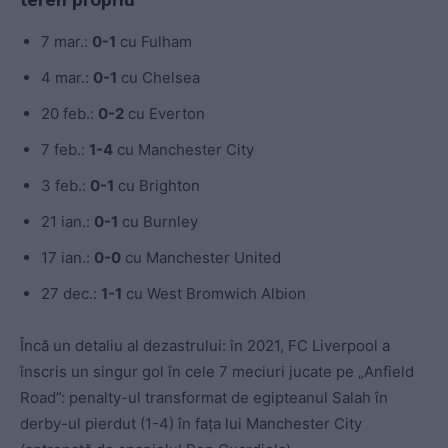
7 mar.:
0-1
cu Fulham
4 mar.:
0-1
cu Chelsea
20 feb.:
0-2
cu Everton
7 feb.:
1-4
cu Manchester City
3 feb.:
0-1
cu Brighton
21 ian.:
0-1
cu Burnley
17 ian.:
0-0
cu Manchester United
27 dec.:
1-1
cu West Bromwich Albion
Încă un detaliu al dezastrului: în 2021, FC Liverpool a
înscris un singur gol în cele 7 meciuri jucate pe „Anfield
Road”: penalty-ul transformat de egipteanul Salah în
derby-ul pierdut (1-4) în fața lui Manchester City