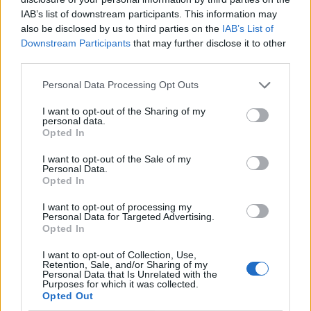
IAB’s list of downstream participants. This information may
Cupei Davis din 1972.
also be disclosed by us to third parties on the
IAB’s List of
Downstream Participants
that may further disclose it to other
Actualul gazetar era
third parties.
Personal Data Processing Opt Outs
copil de mingi
I want to opt-out of the Sharing of my
personal data.
*
GALERIE FOTO.
Opted In
I want to opt-out of the Sale of my
Despărțirea anului în
Personal Data.
Opted In
tenis: Elina Svitolina
I want to opt-out of processing my
Personal Data for Targeted Advertising.
Opted In
– Gael Monfils. 25 de
I want to opt-out of Collection, Use,
Retention, Sale, and/or Sharing of my
poze cu cel mai
Personal Data that Is Unrelated with the
Purposes for which it was collected.
Opted Out
spectaculos cuplu din