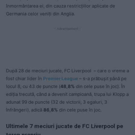
înmormântarea ei, din cauza restricțiilor aplicate de
Germania celor veniți din Anglia.
- Advertisement -
După 28 de meciuri jucate, FC Liverpool – care o vreme a
fost chiar lider în
Premier League
– s-a prăbușit până pe
locul 8, cu 43 de puncte (
48,8%
din cele puse în joc). În
ediția trecută, când a devenit campioană, trupa lui Klopp a
adunat 99 de puncte (32 de victorii, 3 egaluri, 3
înfrângeri), adică
86,8%
din cele puse în joc.
Ultimele 7 meciuri jucate de FC Liverpool pe
teren propriu