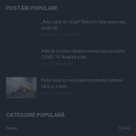
POSTĂRI POPULARE
„Adio, țară de căcat!” Bătut în fața casei sale,
umilit de...
duminică, 21 iulie 2019
Adevăr și mituri despre virusul care produce
COVID-19. Analiza a doi...
vineri, 3 aprilie 2020
Flota rusă nu mai poate bombarda Odessa
fără „s-o ia în...
vineri, 8 aprilie 2022
CATEGORIE POPULARĂ
News
12042