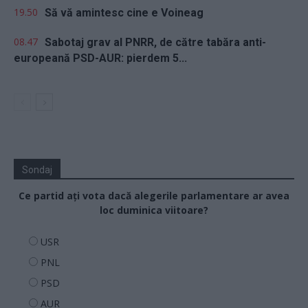
19.50
Să vă amintesc cine e Voineag
08.47
Sabotaj grav al PNRR, de către tabăra anti-
europeană PSD-AUR: pierdem 5...
Sondaj
Ce partid ați vota dacă alegerile parlamentare ar avea
loc duminica viitoare?
USR
PNL
PSD
AUR