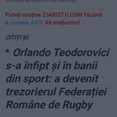
(antrenată de spaniolul Pep Guardiola).
Puteți susține ZIARISTII.COM făcând
o
donație AICI.
Vă mulțumim!
CITIȚI ȘI:
*
Orlando Teodorovici
s-a înfipt și în banii
din sport: a devenit
trezorierul Federației
Române de Rugby