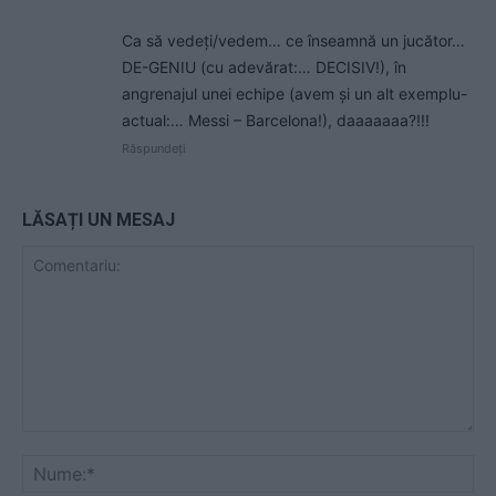
Ca să vedeți/vedem… ce înseamnă un jucător…
DE-GENIU (cu adevărat:… DECISIV!), în
angrenajul unei echipe (avem și un alt exemplu-
actual:… Messi – Barcelona!), daaaaaaa?!!!
Răspundeți
LĂSAȚI UN MESAJ
Comentariu:
Nu