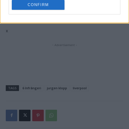
CONFIRM
sport
x
- Advertisement -
TAGS
6 înfrângeri
jurgen klopp
liverpool