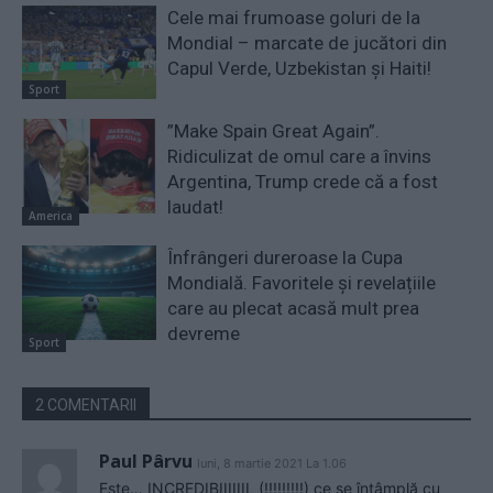
Cele mai frumoase goluri de la
Mondial – marcate de jucători din
Capul Verde, Uzbekistan și Haiti!
Sport
”Make Spain Great Again”.
Ridiculizat de omul care a învins
Argentina, Trump crede că a fost
laudat!
America
Înfrângeri dureroase la Cupa
Mondială. Favoritele și revelațiile
care au plecat acasă mult prea
devreme
Sport
2 COMENTARII
Paul Pârvu
luni, 8 martie 2021 La 1.06
Este… INCREDIBIIIIIIL (!!!!!!!!!) ce se întâmplă cu