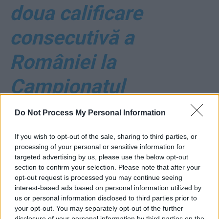
doua calificare
consecutivă a
României la
Campionatul
European de fotbal-
Do Not Process My Personal Information
tineret!
If you wish to opt-out of the sale, sharing to third parties, or
processing of your personal or sensitive information for
targeted advertising by us, please use the below opt-out
*
CTP despre cum i-
section to confirm your selection. Please note that after your
opt-out request is processed you may continue seeing
am furat pe americani
interest-based ads based on personal information utilized by
us or personal information disclosed to third parties prior to
your opt-out. You may separately opt-out of the further
cu arbitrii în finala
disclosure of your personal information by third parties on the