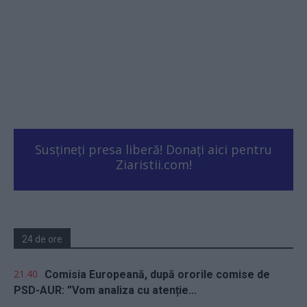
Susțineți presa liberă! Donați aici pentru
Ziaristii.com!
24 de ore
21.40
Comisia Europeană, după ororile comise de
PSD-AUR: ”Vom analiza cu atenție...