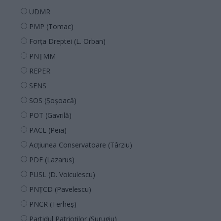
UDMR
PMP (Tomac)
Forța Dreptei (L. Orban)
PNȚMM
REPER
SENS
SOS (Șoșoacă)
POT (Gavrilă)
PACE (Peia)
Acțiunea Conservatoare (Târziu)
PDF (Lazarus)
PUSL (D. Voiculescu)
PNȚCD (Pavelescu)
PNCR (Terheș)
Partidul Patrioților (Surugiu)