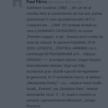
Paul Pârvu
luni, 8 martie 2021 La 3.35
Subliniem cuvântul „CAM”…, din cel de-al
cincilea rând al comentariului de mai sus, partea
(paranteza) în care spuneam/scriam că F.C.
Liverpool are… „CAM” (!!!) aceeași echipă cu
care a DOMINAT(-CATEGORIC!) nu-numai
„Premier-League”, ci șiii… Europa-plus-Lumea (la
nivel de cluburi), în sezonul-fotbalistic 2019-
2020: LIPSEȘTE… CENTRUL-APĂRĂRII (cu o
contribuție EXTRAORDINARĂ și în… mijlocul-
OFENSIV – ! – al echipei bietului Jürgen Klopp!),
internaționalul-olandez Virgil van Dijk,
accidentat grav (dublă-ruptură-de-ligamente-
la-genunchi), în 17-octombrie-trecut, la derbiul –
„Merseyside-Derby” – cu… veșnica-mare-rivală-
locală, „Everton”, pe „Goodison-Park”, terenul-
adversarilor (scor: 2 – 2), după o ciocnire cu
portarul „reprezentativei-Albionului”, Jordan
Pickford.