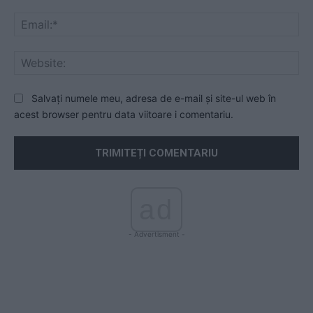
Ema
Web
Salvați numele meu, adresa de e-mail și site-ul web în
acest browser pentru data viitoare i comentariu.
ad
- Advertisment -