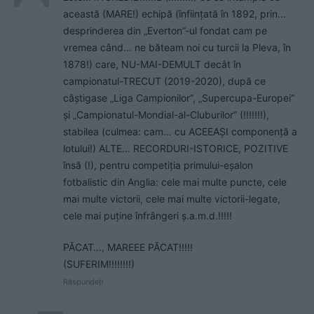
această (MARE!) echipă (înființată în 1892, prin…
desprinderea din „Everton”-ul fondat cam pe
vremea când… ne băteam noi cu turcii la Pleva, în
1878!) care, NU-MAI-DEMULT decât în
campionatul-TRECUT (2019-2020), după ce
câștigase „Liga Campionilor”, „Supercupa-Europei”
și „Campionatul-Mondial-al-Cluburilor” (!!!!!!!),
stabilea (culmea: cam… cu ACEEAȘI componență a
lotului!) ALTE… RECORDURI-ISTORICE, POZITIVE
însă (!), pentru competiția primului-eșalon
fotbalistic din Anglia: cele mai multe puncte, cele
mai multe victorii, cele mai multe victorii-legate,
cele mai puține înfrângeri ș.a.m.d.!!!!!
PĂCAT…, MAREEE PĂCAT!!!!!
(SUFERIM!!!!!!!!)
Răspundeți