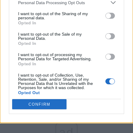
Personal Data Processing Opt Outs
Partidul Patrioților (Surugiu)
FAR (Coarnă)
I want to opt-out of the Sharing of my
personal data.
România pe Primul Loc (Ponta)
Opted In
Altul
I want to opt-out of the Sale of my
Personal Data.
Opted In
Arată rezultatele
I want to opt-out of processing my
Personal Data for Targeted Advertising.
Opted In
Arhiva sondajelor
I want to opt-out of Collection, Use,
Retention, Sale, and/or Sharing of my
Personal Data that Is Unrelated with the
Purposes for which it was collected.
Opted Out
CONFIRM
ad