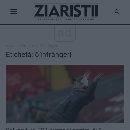
ad
Acasă
Etichete
6 înfrângeri
Etichetă: 6 înfrângeri