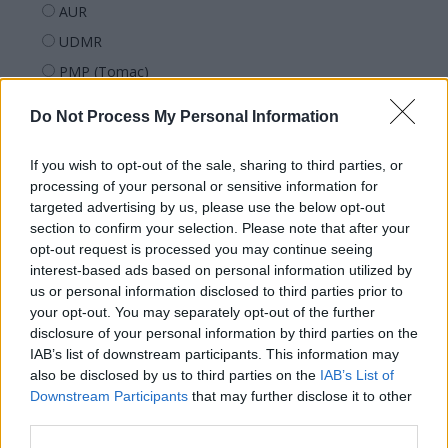
AUR
UDMR
PMP (Tomac)
Forța Dreptei (L. Orban)
Do Not Process My Personal Information
PNȚMM
REPER
If you wish to opt-out of the sale, sharing to third parties, or
processing of your personal or sensitive information for
SENS
targeted advertising by us, please use the below opt-out
SOS (Șoșoacă)
section to confirm your selection. Please note that after your
opt-out request is processed you may continue seeing
POT (Gavrilă)
interest-based ads based on personal information utilized by
PACE (Peia)
us or personal information disclosed to third parties prior to
Acțiunea Conservatoare (Târziu)
your opt-out. You may separately opt-out of the further
disclosure of your personal information by third parties on the
PDF (Lazarus)
IAB’s list of downstream participants. This information may
PUSL (D. Voiculescu)
also be disclosed by us to third parties on the
IAB’s List of
Downstream Participants
that may further disclose it to other
PNȚCD (Pavelescu)
third parties.
PNCR (Terheș)