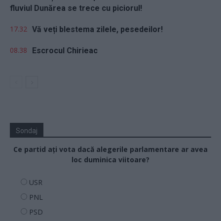
fluviul Dunărea se trece cu piciorul!
17.32
Vă veți blestema zilele, pesedeilor!
08.38
Escrocul Chirieac
Sondaj
Ce partid ați vota dacă alegerile parlamentare ar avea
loc duminica viitoare?
USR
PNL
PSD