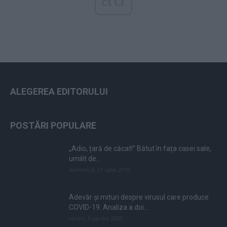
ALEGEREA EDITORULUI
POSTĂRI POPULARE
„Adio, țară de căcat!” Bătut în fața casei sale,
umilit de...
duminică, 21 iulie 2019
Adevăr și mituri despre virusul care produce
COVID-19. Analiza a doi...
vineri, 3 aprilie 2020