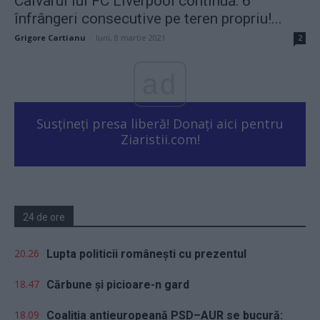
Calvarul lui FC Liverpool continuă: 6
înfrângeri consecutive pe teren propriu!...
Grigore Cartianu
-
luni, 8 martie 2021
2
ad
Susțineți presa liberă! Donați aici pentru
Ziaristii.com!
24 de ore
20.26
Lupta politicii românești cu prezentul
18.47
Cărbune și picioare-n gard
18.09
Coaliția antieuropeană PSD–AUR se bucură: