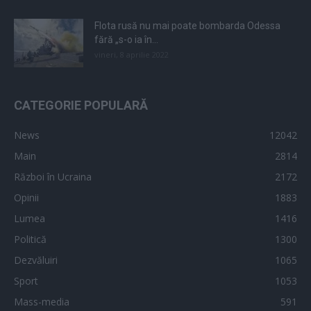
Flota rusă nu mai poate bombarda Odessa
fără „s-o ia în...
vineri, 8 aprilie 2022
CATEGORIE POPULARĂ
News
12042
Main
2814
Război în Ucraina
2172
Opinii
1883
Lumea
1416
Politică
1300
Dezvăluiri
1065
Sport
1053
Mass-media
591