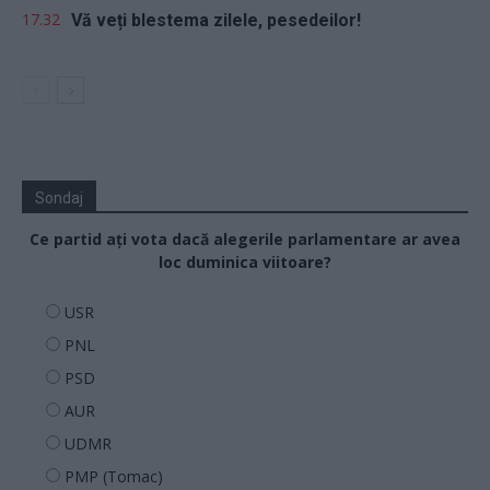
17.32
Vă veți blestema zilele, pesedeilor!
Sondaj
Ce partid ați vota dacă alegerile parlamentare ar avea
loc duminica viitoare?
USR
PNL
PSD
AUR
UDMR
PMP (Tomac)