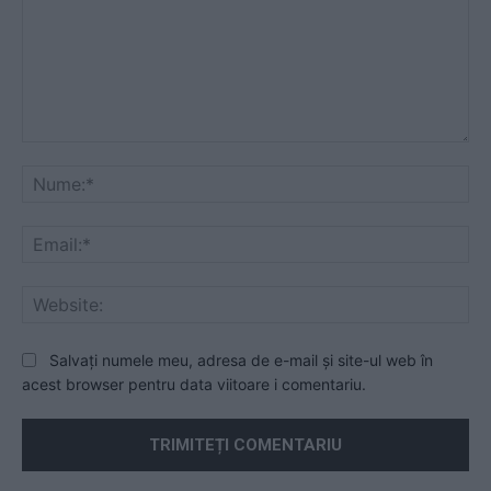
Comentariu:
Nu
Ema
Web
Salvați numele meu, adresa de e-mail și site-ul web în
acest browser pentru data viitoare i comentariu.