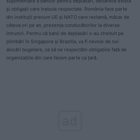
suplimentare a banilor pentru deplasări, deoarece există
și obligații care trebuie respectate. România face parte
din instituții precum UE și NATO care reclamă, măcar de
câteva ori pe an, prezența conducătorilor la diverse
întruniri. Pentru că banii de deplasări s-au cheltuit pe
plimbări în Singapore și Brazilia, va fi nevoie de noi
alocări bugetare, ca să ne respectăm obligațiile față de
organizațiile din care facem parte ca țară.
ad