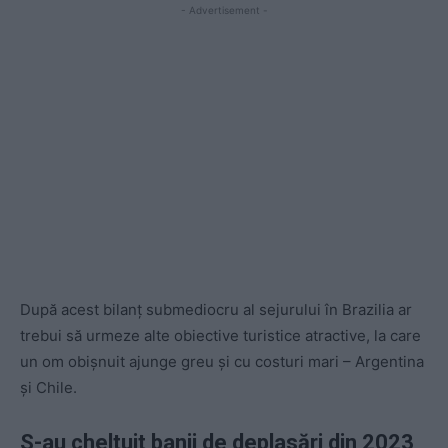
- Advertisement -
După acest bilanț submediocru al sejurului în Brazilia ar
trebui să urmeze alte obiective turistice atractive, la care
un om obișnuit ajunge greu și cu costuri mari – Argentina
și Chile.
S-au cheltuit banii de deplasări din 2023