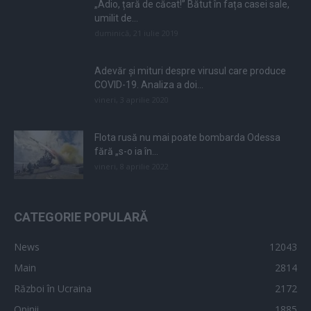
„Adio, țară de căcat!” Bătut în fața casei sale,
umilit de...
duminică, 21 iulie 2019
Adevăr și mituri despre virusul care produce
COVID-19. Analiza a doi...
vineri, 3 aprilie 2020
Flota rusă nu mai poate bombarda Odessa
fără „s-o ia în...
vineri, 8 aprilie 2022
CATEGORIE POPULARĂ
News
12043
Main
2814
Război în Ucraina
2172
Opinii
1885