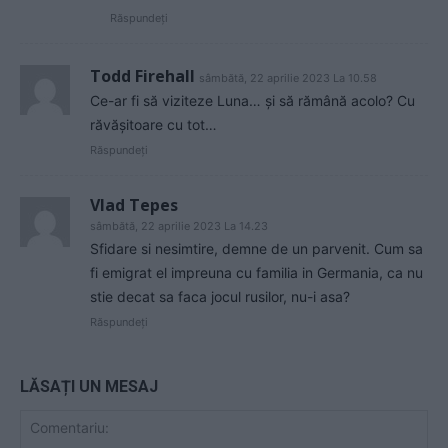
Răspundeți
Todd Firehall
sâmbătă, 22 aprilie 2023 La 10.58
Ce-ar fi să viziteze Luna… și să rămână acolo? Cu
răvășitoare cu tot…
Răspundeți
Vlad Tepes
sâmbătă, 22 aprilie 2023 La 14.23
Sfidare si nesimtire, demne de un parvenit. Cum sa
fi emigrat el impreuna cu familia in Germania, ca nu
stie decat sa faca jocul rusilor, nu-i asa?
Răspundeți
LĂSAȚI UN MESAJ