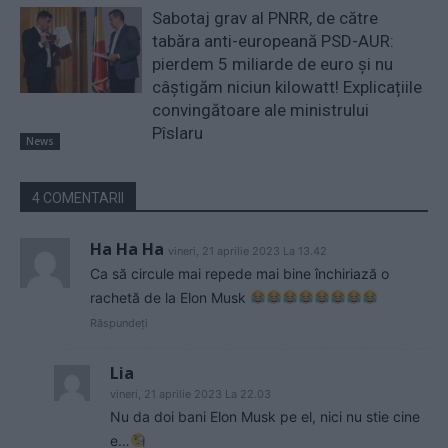
Sabotaj grav al PNRR, de către
tabăra anti-europeană PSD-AUR:
pierdem 5 miliarde de euro și nu
câștigăm niciun kilowatt! Explicațiile
convingătoare ale ministrului
Pîslaru
News
4 COMENTARII
Ha Ha Ha
vineri, 21 aprilie 2023 La 13.42
Ca să circule mai repede mai bine închiriază o
rachetă de la Elon Musk
Răspundeți
Lia
vineri, 21 aprilie 2023 La 22.03
Nu da doi bani Elon Musk pe el, nici nu stie cine
e…