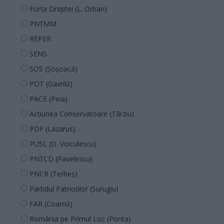
Forța Dreptei (L. Orban)
PNȚMM
REPER
SENS
SOS (Șoșoacă)
POT (Gavrilă)
PACE (Peia)
Acțiunea Conservatoare (Târziu)
PDF (Lazarus)
PUSL (D. Voiculescu)
PNȚCD (Pavelescu)
PNCR (Terheș)
Partidul Patrioților (Surugiu)
FAR (Coarnă)
România pe Primul Loc (Ponta)