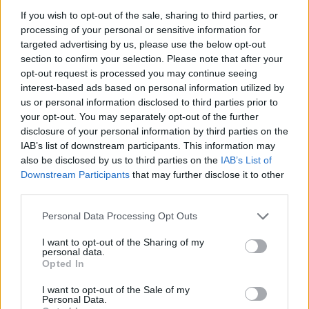
If you wish to opt-out of the sale, sharing to third parties, or
*
România a plătit în 2022 peste un miliard de
processing of your personal or sensitive information for
lei pentru pensiile speciale ale magistraților.
targeted advertising by us, please use the below opt-out
section to confirm your selection. Please note that after your
Pensia medie a acestora este de 21.000 de lei,
opt-out request is processed you may continue seeing
din care doar 1.400 de lei din contribuție, restul
interest-based ads based on personal information utilized by
us or personal information disclosed to third parties prior to
fiind subvenție
your opt-out. You may separately opt-out of the further
disclosure of your personal information by third parties on the
*
Cum a deturnat PSD protestul fermierilor și l-
IAB’s list of downstream participants. This information may
also be disclosed by us to third parties on the
IAB’s List of
a transformat într-o diversiune anti-UE. „Așa se
Downstream Participants
that may further disclose it to other
clocește o nenorocire făcută să acopere o
third parties.
tâmpenie”
Personal Data Processing Opt Outs
- Advertisement -
I want to opt-out of the Sharing of my
personal data.
Opted In
I want to opt-out of the Sale of my
Personal Data.