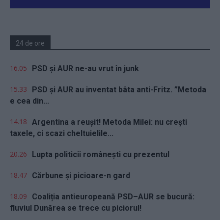
24 de ore
16.05
PSD și AUR ne-au vrut în junk
15.33
PSD și AUR au inventat bâta anti-Fritz. ”Metoda
e cea din...
14.18
Argentina a reușit! Metoda Milei: nu crești
taxele, ci scazi cheltuielile...
20.26
Lupta politicii românești cu prezentul
18.47
Cărbune și picioare-n gard
18.09
Coaliția antieuropeană PSD–AUR se bucură:
fluviul Dunărea se trece cu piciorul!