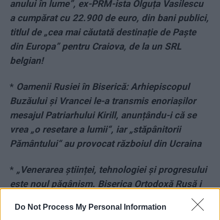
anului în lume”, ex-PRM-ista Olguța Vasilescu
a cumpărat cu 22.900 de euro, din bani publici,
titlul de „cea mai căutată destinație de Paște
din Europa” pentru Craiova, de la un SRL
belgian!
*
Oamenii Rusiei în Biserică: Arhiepiscopul
Buzăului și Vrancei le-a transmis enoriașilor
mesajul Patriarhului Kirill, anunțându-i că se
vrea „o resetare a lumii“, iar „stăpânitorii
Pământului“ au provocat războiul din Ucraina
*
„Venerarea științei, tehnologiei și progresului
este noul păgânism. Biserica Ortodoxă Rusă i
se va opune activ!“ – Patriarhul Kirill, în predica
Do Not Process My Personal Information
de Paște