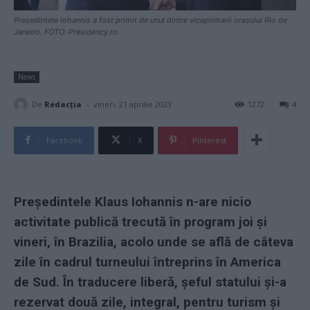
Președintele Iohannis a fost primit de unul dintre viceprimarii orașului Rio de
Janeiro. FOTO: Presidency.ro
News
-
De
Redacţia
vineri, 21 aprilie 2023
1272
4
Facebook
X
Pinterest
Președintele Klaus Iohannis n-are nicio
activitate publică trecută în program joi și
vineri, în Brazilia, acolo unde se află de câteva
zile în cadrul turneului întreprins în America
de Sud. În traducere liberă, șeful statului și-a
rezervat două zile, integral, pentru turism și