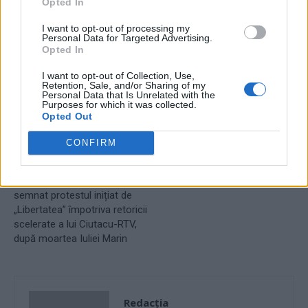
Opted In
TAGS
America de Sud
brazilia
Iohannis
turism
I want to opt-out of processing my
Personal Data for Targeted Advertising.
Opted In
I want to opt-out of Collection, Use,
Retention, Sale, and/or Sharing of my
Personal Data that Is Unrelated with the
Purposes for which it was collected.
Opted Out
CONFIRM
Articolul precedent
Articolul următor
Sute de redacții și
Care sunt cele mai iubite
numeroase personalități au
jocuri de cazino din România
semnat protestul inițiat de
„Libertatea” împotriva retoricii
scelerate a lui Ciutacu-RTV,
după moartea Iuliei Marin
Redacţia