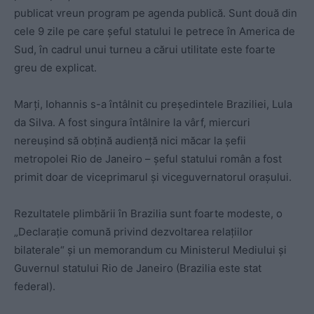
publicat vreun program pe agenda publică. Sunt două din
cele 9 zile pe care șeful statului le petrece în America de
Sud, în cadrul unui turneu a cărui utilitate este foarte
greu de explicat.
Marți, Iohannis s-a întâlnit cu președintele Braziliei, Lula
da Silva. A fost singura întâlnire la vârf, miercuri
nereușind să obțină audiență nici măcar la șefii
metropolei Rio de Janeiro – șeful statului român a fost
primit doar de viceprimarul și viceguvernatorul orașului.
Rezultatele plimbării în Brazilia sunt foarte modeste, o
„Declarație comună privind dezvoltarea relațiilor
bilaterale“ și un memorandum cu Ministerul Mediului și
Guvernul statului Rio de Janeiro (Brazilia este stat
federal).