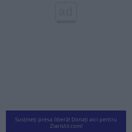
ad
- Advertisment -
Susțineți presa liberă! Donați aici pentru
Ziaristii.com!