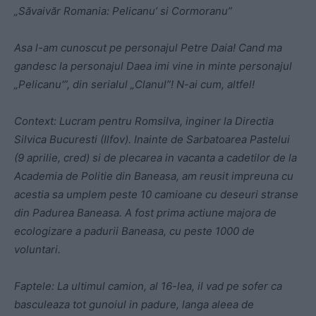
„Săvaivăr Romania: Pelicanu’ si Cormoranu”
Asa l-am cunoscut pe personajul Petre Daia! Cand ma
gandesc la personajul Daea imi vine in minte personajul
„Pelicanu'”, din serialul „Clanul”! N-ai cum, altfel!
Context: Lucram pentru Romsilva, inginer la Directia
Silvica Bucuresti (Ilfov). Inainte de Sarbatoarea Pastelui
(9 aprilie, cred) si de plecarea in vacanta a cadetilor de la
Academia de Politie din Baneasa, am reusit impreuna cu
acestia sa umplem peste 10 camioane cu deseuri stranse
din Padurea Baneasa. A fost prima actiune majora de
ecologizare a padurii Baneasa, cu peste 1000 de
voluntari.
Faptele: La ultimul camion, al 16-lea, il vad pe sofer ca
basculeaza tot gunoiul in padure, langa aleea de