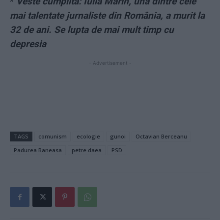
*
Veste cumplită: Iulia Marin, una dintre cele
mai talentate jurnaliste din România, a murit la
32 de ani. Se lupta de mai mult timp cu
depresia
- Advertisement -
TAGS
comunism
ecologie
gunoi
Octavian Berceanu
Padurea Baneasa
petre daea
PSD