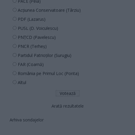
PACE (Peia)
Acțiunea Conservatoare (Târziu)
PDF (Lazarus)
PUSL (D. Voiculescu)
PNȚCD (Pavelescu)
PNCR (Terheș)
Partidul Patrioților (Surugiu)
FAR (Coarnă)
România pe Primul Loc (Ponta)
Altul
Arată rezultatele
Arhiva sondajelor