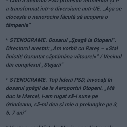
*
Cum a deturnat PSD protestul fermierilor și l-
a transformat într-o diversiune anti-UE. „Așa se
clocește o nenorocire făcută să acopere o
tâmpenie”
*
STENOGRAME. Dosarul „Șpagă la Otopeni”.
Directorul arestat: „Am vorbit cu Rareș – «Stai
liniștit! Garantat săptămâna viitoare!»” / Vecinul
din complexul „Stejarii”
*
STENOGRAME. Toți liderii PSD, invocați în
dosarul șpăgii de la Aeroportul Otopeni. „Mă
duc la Marcel, l-am rugat să-l sune pe
Grindeanu, să-mi dea și mie o prelungire pe 3,
5, 7 ani”