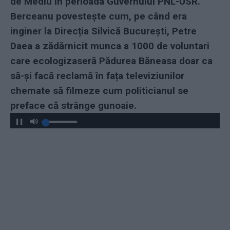
de Mediu în perioada Guvernului PNL-USR.
Berceanu povestește cum, pe când era
inginer la Direcția Silvică București, Petre
Daea a zădărnicit munca a 1000 de voluntari
care ecologizaseră Pădurea Băneasa doar ca
să-și facă reclamă în fața televiziunilor
chemate să filmeze cum politicianul se
preface că strânge gunoaie.
Play