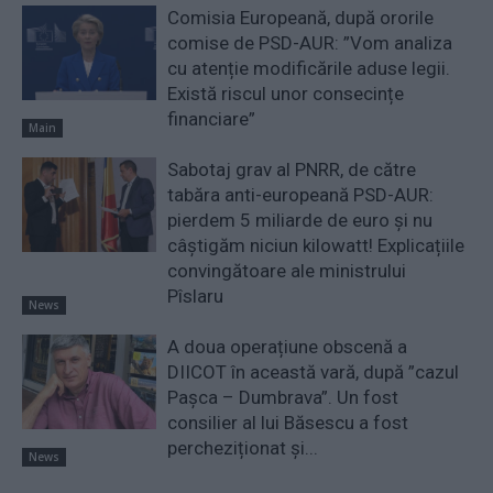
Comisia Europeană, după ororile
comise de PSD-AUR: ”Vom analiza
cu atenție modificările aduse legii.
Există riscul unor consecințe
financiare”
Main
Sabotaj grav al PNRR, de către
tabăra anti-europeană PSD-AUR:
pierdem 5 miliarde de euro și nu
câștigăm niciun kilowatt! Explicațiile
convingătoare ale ministrului
Pîslaru
News
A doua operațiune obscenă a
DIICOT în această vară, după ”cazul
Pașca – Dumbrava”. Un fost
consilier al lui Băsescu a fost
percheziționat și...
News