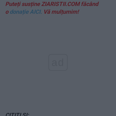
Puteți susține ZIARISTII.COM făcând
o
donație AICI.
Vă mulțumim!
ad
CITIȚI ȘI: