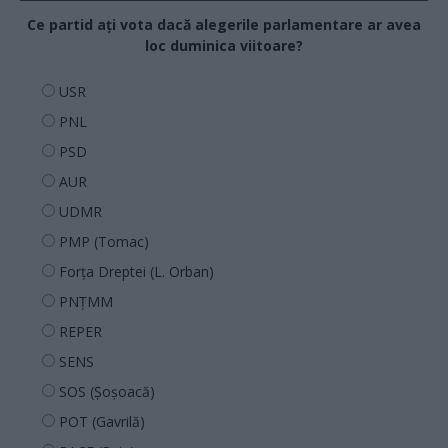
Ce partid ați vota dacă alegerile parlamentare ar avea
loc duminica viitoare?
USR
PNL
PSD
AUR
UDMR
PMP (Tomac)
Forța Dreptei (L. Orban)
PNȚMM
REPER
SENS
SOS (Șoșoacă)
POT (Gavrilă)