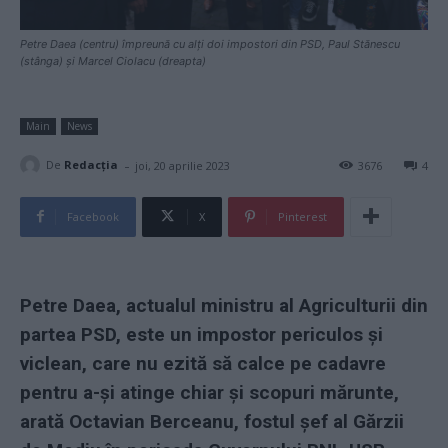
Petre Daea (centru) împreună cu alți doi impostori din PSD, Paul Stănescu
(stânga) și Marcel Ciolacu (dreapta)
Main
News
-
De
Redacţia
joi, 20 aprilie 2023
3676
4
Facebook
X
Pinterest
Petre Daea, actualul ministru al Agriculturii din
partea PSD, este un impostor periculos și
viclean, care nu ezită să calce pe cadavre
pentru a-și atinge chiar și scopuri mărunte,
arată Octavian Berceanu, fostul șef al Gărzii