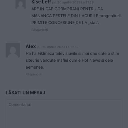
Kise Leff
joi, 20 aprilie 2023 La 21.29
ARE IN CAP CORMORANI PENTRU CA
MANANCA PESTELE DIN LACURILE progeniturii.
PRIMITE CONCESIUNE DE LA „stat”.
Răspundeți
Alex
joi, 20 aprilie 2023 La 19.37
Ha ha Fiklmeza televiziunile si mai dau cate o stire
siteurie vandute mafiei cum e Hot News si cele
aemenea.
Răspundeți
LĂSAȚI UN MESAJ