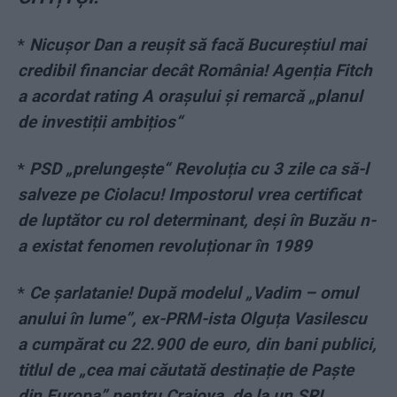
*
Nicușor Dan a reușit să facă Bucureștiul mai
credibil financiar decât România! Agenția Fitch
a acordat rating A orașului și remarcă „planul
de investiții ambițios“
*
PSD „prelungește“ Revoluția cu 3 zile ca să-l
salveze pe Ciolacu! Impostorul vrea certificat
de luptător cu rol determinant, deși în Buzău n-
a existat fenomen revoluționar în 1989
*
Ce șarlatanie! După modelul „Vadim – omul
anului în lume”, ex-PRM-ista Olguța Vasilescu
a cumpărat cu 22.900 de euro, din bani publici,
titlul de „cea mai căutată destinație de Paște
din Europa” pentru Craiova, de la un SRL