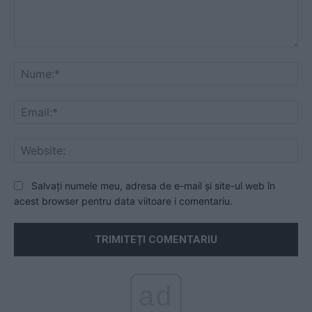
Comentariu:
Nu
Ema
Web
Salvați numele meu, adresa de e-mail și site-ul web în
acest browser pentru data viitoare i comentariu.
ad