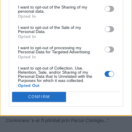
subiecte importante pe ordinea de zi, fiind prima sedinta,
I want to opt-out of the Sharing of my
personal data.
acestia au inceput sa glumeasca pe seama altui
Opted In
parlamentar caruia cormoranii ii mancau pestii din iazul
I want to opt-out of the Sale of my
din curtea casei si lasau gainat in jurul piscinei si din
Personal Data.
aceasta cauza avea omul avea certuri cu sotia.
Opted In
I want to opt-out of processing my
Unul dintre senatori a zis ca rezolva situatia asta de
Personal Data for Targeted Advertising.
Opted In
conflict domestic in familia parlamentarului si ca suna pe
cineva care sa „aranjeze” cormoranii.
I want to opt-out of Collection, Use,
Retention, Sale, and/or Sharing of my
Personal Data that Is Unrelated with the
Purposes for which it was collected.
La scurt timp, am aflat din televizor ca probelma cu
Opted Out
cormoranii, gainatul, iazul si piscina devenise una
CONFIRM
nationala si Daea era „omu'”.
Ma gandesc ca daca cineva din acea comisie sau
Cormoranu’ s-ar fi plimbat prin Parcul Cismigiu…“