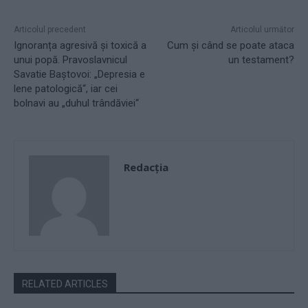
Articolul precedent
Articolul următor
Ignoranța agresivă și toxică a
Cum și când se poate ataca
unui popă. Pravoslavnicul
un testament?
Savatie Baștovoi: „Depresia e
lene patologică“, iar cei
bolnavi au „duhul trândăviei“
Redacţia
RELATED ARTICLES