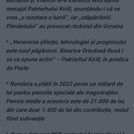
Buzăului și Vrancei le-a transmis enoriașilor
mesajul Patriarhului Kirill, anunțându-i că se
vrea „o resetare a lumii“, iar „stăpânitorii
Pământului“ au provocat războiul din Ucraina
*
„Venerarea științei, tehnologiei și progresului
este noul păgânism. Biserica Ortodoxă Rusă i
se va opune activ!“ – Patriarhul Kirill, în predica
de Paște
*
România a plătit în 2022 peste un miliard de
lei pentru pensiile speciale ale magistraților.
Pensia medie a acestora este de 21.000 de lei,
din care doar 1.400 de lei din contribuție, restul
fiind subvenție