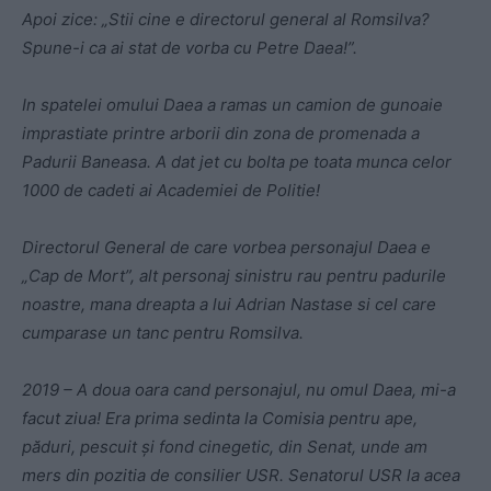
Apoi zice: „Stii cine e directorul general al Romsilva?
Spune-i ca ai stat de vorba cu Petre Daea!”.
In spatelei omului Daea a ramas un camion de gunoaie
imprastiate printre arborii din zona de promenada a
Padurii Baneasa. A dat jet cu bolta pe toata munca celor
1000 de cadeti ai Academiei de Politie!
Directorul General de care vorbea personajul Daea e
„Cap de Mort”, alt personaj sinistru rau pentru padurile
noastre, mana dreapta a lui Adrian Nastase si cel care
cumparase un tanc pentru Romsilva.
2019 – A doua oara cand personajul, nu omul Daea, mi-a
facut ziua! Era prima sedinta la Comisia pentru ape,
păduri, pescuit și fond cinegetic, din Senat, unde am
mers din pozitia de consilier USR. Senatorul USR la acea