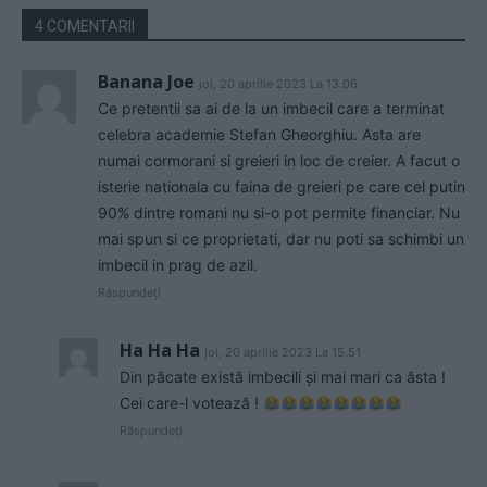
4 COMENTARII
Banana Joe
joi, 20 aprilie 2023 La 13.06
Ce pretentii sa ai de la un imbecil care a terminat
celebra academie Stefan Gheorghiu. Asta are
numai cormorani si greieri in loc de creier. A facut o
isterie nationala cu faina de greieri pe care cel putin
90% dintre romani nu si-o pot permite financiar. Nu
mai spun si ce proprietati, dar nu poti sa schimbi un
imbecil in prag de azil.
Răspundeți
Ha Ha Ha
joi, 20 aprilie 2023 La 15.51
Din păcate există imbecili și mai mari ca ăsta !
Cei care-l votează !
Răspundeți