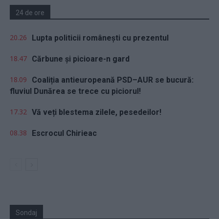
24 de ore
20.26
Lupta politicii românești cu prezentul
18.47
Cărbune și picioare-n gard
18.09
Coaliția antieuropeană PSD–AUR se bucură:
fluviul Dunărea se trece cu piciorul!
17.32
Vă veți blestema zilele, pesedeilor!
08.38
Escrocul Chirieac
Sondaj