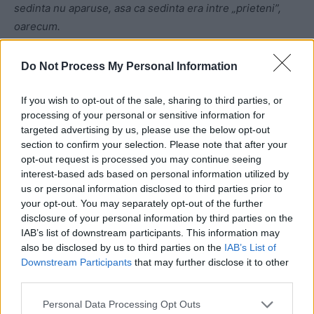
sedinta nu aparuse, asa ca sedinta era intre „prieteni”,
oarecum.
Do Not Process My Personal Information
If you wish to opt-out of the sale, sharing to third parties, or
processing of your personal or sensitive information for
targeted advertising by us, please use the below opt-out
section to confirm your selection. Please note that after your
ad
opt-out request is processed you may continue seeing
interest-based ads based on personal information utilized by
us or personal information disclosed to third parties prior to
your opt-out. You may separately opt-out of the further
disclosure of your personal information by third parties on the
IAB’s list of downstream participants. This information may
also be disclosed by us to third parties on the
IAB’s List of
Downstream Participants
that may further disclose it to other
third parties.
Pe cei mai multi dintre cei prezenti in comisie ii
Personal Data Processing Opt Outs
cunosteam destul de bine. Asa ca, foarte deschisi si fara