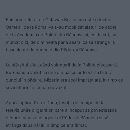
Episodul relatat de Octavian Berceanu este năucitor.
Oamenii de la Romsilva s-au mobilizat alături de cadeții
de la Academia de Poliție din Băneasa și, cot la cot, au
muncit o zi, de dimineața până seara, ca să strângă 16
basculante de gunoaie din Pădurea Băneasa.
La sfârșitul zilei, când voluntarii de la Poliție plecaseră,
Berceanu a văzut că una din basculante vărsa la loc
gunoiul în pădure. Mizeria era apoi împrăștiată, în timp ce
silvicultorii se făceau nevăzuți.
Apoi a apărut Petre Daea, însoțit de echipe de la
televiziunile oligarhilor, care a început să povestească
despre cum a ecologizat el Pădurea Băneasa și să
strângă două hârtii în timp ce era filmat.