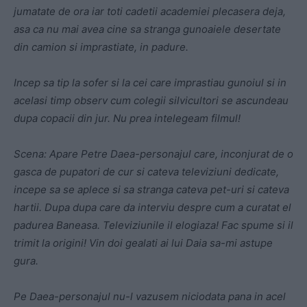
jumatate de ora iar toti cadetii academiei plecasera deja,
asa ca nu mai avea cine sa stranga gunoaiele desertate
din camion si imprastiate, in padure.
Incep sa tip la sofer si la cei care imprastiau gunoiul si in
acelasi timp observ cum colegii silvicultori se ascundeau
dupa copacii din jur. Nu prea intelegeam filmul!
Scena: Apare Petre Daea-personajul care, inconjurat de o
gasca de pupatori de cur si cateva televiziuni dedicate,
incepe sa se aplece si sa stranga cateva pet-uri si cateva
hartii. Dupa dupa care da interviu despre cum a curatat el
padurea Baneasa. Televiziunile il elogiaza! Fac spume si il
trimit la origini! Vin doi gealati ai lui Daia sa-mi astupe
gura.
Pe Daea-personajul nu-l vazusem niciodata pana in acel