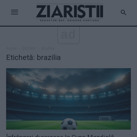
ad
Acasă
Etichete
Brazilia
Etichetă: brazilia