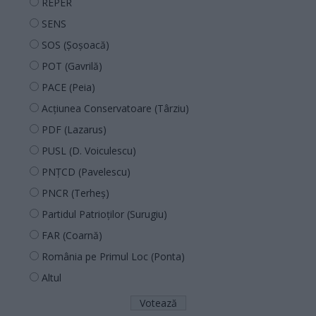
REPER
SENS
SOS (Șoșoacă)
POT (Gavrilă)
PACE (Peia)
Acțiunea Conservatoare (Târziu)
PDF (Lazarus)
PUSL (D. Voiculescu)
PNȚCD (Pavelescu)
PNCR (Terheș)
Partidul Patrioților (Surugiu)
FAR (Coarnă)
România pe Primul Loc (Ponta)
Altul