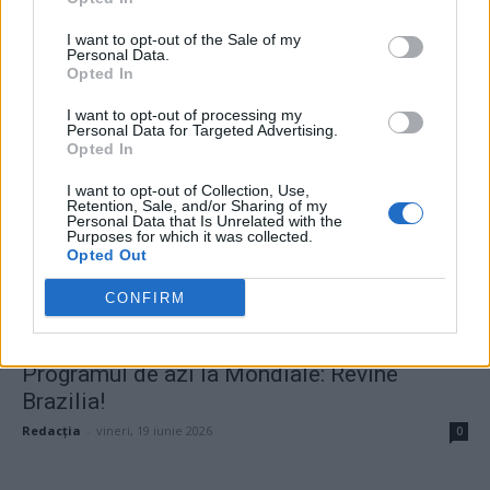
CM 2026, ziua a 9-a: Turcia, care ne-a lăsat
I want to opt-out of the Sale of my
pe noi...
Personal Data.
Opted In
Grigore Cartianu
-
sâmbătă, 20 iunie 2026
0
I want to opt-out of processing my
Personal Data for Targeted Advertising.
Opted In
I want to opt-out of Collection, Use,
Retention, Sale, and/or Sharing of my
Personal Data that Is Unrelated with the
Purposes for which it was collected.
Opted Out
CONFIRM
Programul de azi la Mondiale: Revine
Brazilia!
Redacţia
-
vineri, 19 iunie 2026
0