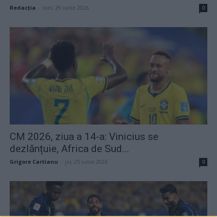
Redacţia
-
luni, 29 iunie 2026
0
CM 2026, ziua a 14-a: Vinicius se
dezlănțuie, Africa de Sud...
Grigore Cartianu
-
joi, 25 iunie 2026
0