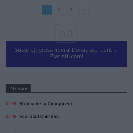
1
2
3
ad
Susțineți presa liberă! Donați aici pentru
Ziaristii.com!
24 de ore
09.39
Bătălia de la Călugăreni
08.38
Escrocul Chirieac