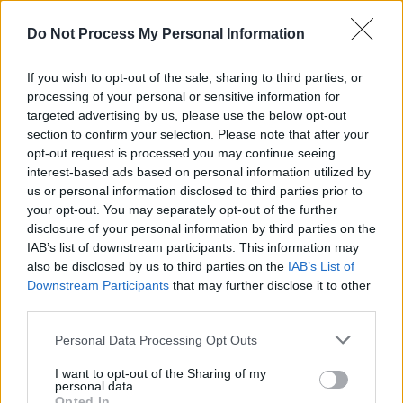
Do Not Process My Personal Information
If you wish to opt-out of the sale, sharing to third parties, or
processing of your personal or sensitive information for
targeted advertising by us, please use the below opt-out
Programul de azi la Mondiale: Prima noapte
section to confirm your selection. Please note that after your
opt-out request is processed you may continue seeing
cu 6 meciuri –...
interest-based ads based on personal information utilized by
Redacţia
-
miercuri, 24 iunie 2026
1
us or personal information disclosed to third parties prior to
your opt-out. You may separately opt-out of the further
disclosure of your personal information by third parties on the
IAB’s list of downstream participants. This information may
also be disclosed by us to third parties on the
IAB’s List of
Downstream Participants
that may further disclose it to other
third parties.
Personal Data Processing Opt Outs
I want to opt-out of the Sharing of my
personal data.
Opted In