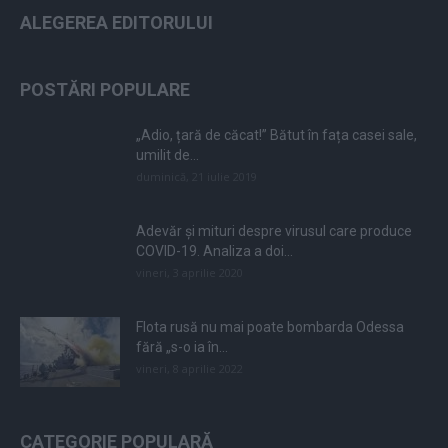
ALEGEREA EDITORULUI
POSTĂRI POPULARE
„Adio, țară de căcat!” Bătut în fața casei sale,
umilit de...
duminică, 21 iulie 2019
Adevăr și mituri despre virusul care produce
COVID-19. Analiza a doi...
vineri, 3 aprilie 2020
Flota rusă nu mai poate bombarda Odessa
fără „s-o ia în...
vineri, 8 aprilie 2022
CATEGORIE POPULARĂ