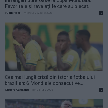
Înfrângeri dureroase la Cupa Mondială.
Favoritele și revelațiile care au plecat...
Publicitate
-
miercuri, 22 iulie 2026
0
Cea mai lungă criză din istoria fotbalului
brazilian: 6 Mondiale consecutive...
Grigore Cartianu
-
luni, 6 iulie 2026
0