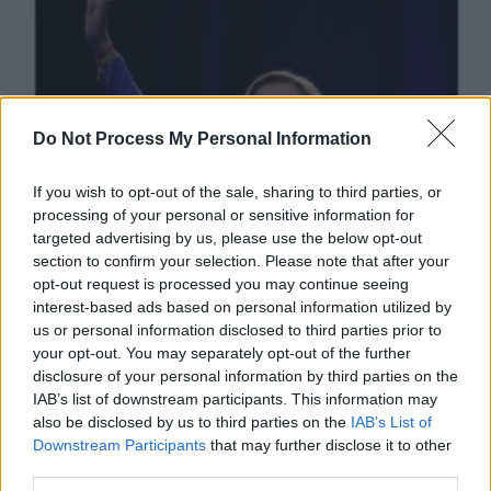
Do Not Process My Personal Information
O lună de la anularea alegerilor
If you wish to opt-out of the sale, sharing to third parties, or
processing of your personal or sensitive information for
prezidențiale: zero probe în anchetă,...
targeted advertising by us, please use the below opt-out
Matei Udrea
-
luni, 6 ianuarie 2025
37
section to confirm your selection. Please note that after your
opt-out request is processed you may continue seeing
interest-based ads based on personal information utilized by
us or personal information disclosed to third parties prior to
your opt-out. You may separately opt-out of the further
disclosure of your personal information by third parties on the
IAB’s list of downstream participants. This information may
also be disclosed by us to third parties on the
IAB’s List of
Downstream Participants
that may further disclose it to other
third parties.