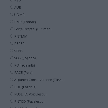
PSD
AUR
UDMR
PMP (Tomac)
Forța Dreptei (L. Orban)
PNȚMM
REPER
SENS
SOS (Șoșoacă)
POT (Gavrilă)
PACE (Peia)
Acțiunea Conservatoare (Târziu)
PDF (Lazarus)
PUSL (D. Voiculescu)
PNȚCD (Pavelescu)