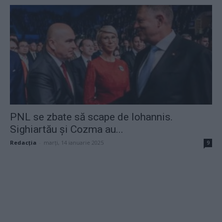
PNL se zbate să scape de Iohannis.
Sighiartău și Cozma au...
Redacţia
-
marți, 14 ianuarie 2025
9