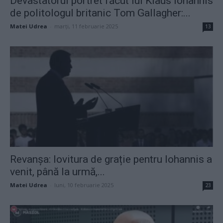
Devastatorul portret făcut lui Klaus Iohannis
de politologul britanic Tom Gallagher:...
Matei Udrea
-
marți, 11 februarie 2025
13
Revanșa: lovitura de grație pentru Iohannis a
venit, până la urmă,...
Matei Udrea
-
luni, 10 februarie 2025
23