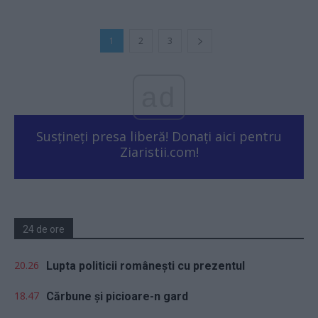
1
2
3
ad
Susțineți presa liberă! Donați aici pentru
Ziaristii.com!
24 de ore
20.26
Lupta politicii românești cu prezentul
18.47
Cărbune și picioare-n gard