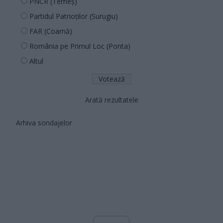
PNCR (Terheș)
Partidul Patrioților (Surugiu)
FAR (Coarnă)
România pe Primul Loc (Ponta)
Altul
Arată rezultatele
Arhiva sondajelor