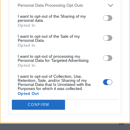
Personal Data Processing Opt Outs
Regimul ilegitim de la București aliniază
I want to opt-out of the Sharing of my
România cu Ungaria și Slovacia,...
personal data.
Opted In
Matei Udrea
-
luni, 23 decembrie 2024
31
I want to opt-out of the Sale of my
Personal Data.
Opted In
I want to opt-out of processing my
Personal Data for Targeted Advertising.
Opted In
I want to opt-out of Collection, Use,
Retention, Sale, and/or Sharing of my
Personal Data that Is Unrelated with the
Purposes for which it was collected.
Opted Out
CONFIRM
Editorial incendiar al lui Tom Gallagher: în
România e „un regim...
Matei Udrea
-
luni, 23 decembrie 2024
7