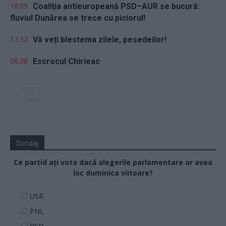
18.09
Coaliția antieuropeană PSD–AUR se bucură:
fluviul Dunărea se trece cu piciorul!
17.32
Vă veți blestema zilele, pesedeilor!
08.38
Escrocul Chirieac
Sondaj
Ce partid ați vota dacă alegerile parlamentare ar avea
loc duminica viitoare?
USR
PNL