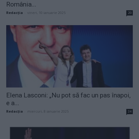
România...
Redacţia
-
vineri, 10 ianuarie 2025
20
Elena Lasconi: „Nu pot să fac un pas înapoi,
e a...
Redacţia
-
miercuri, 8 ianuarie 2025
34