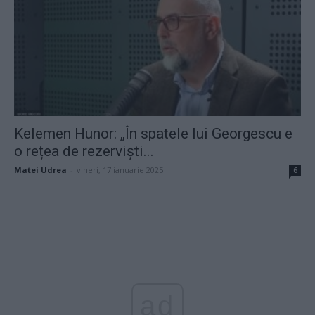
Kelemen Hunor: „În spatele lui Georgescu e
o rețea de rezerviști...
Matei Udrea
-
vineri, 17 ianuarie 2025
6
ad