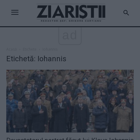
ad
Acasă
Etichete
Iohannis
Etichetă: Iohannis