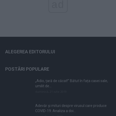
ad
ALEGEREA EDITORULUI
POSTĂRI POPULARE
„Adio, țară de căcat!” Bătut în fața casei sale,
umilit de...
duminică, 21 iulie 2019
Adevăr și mituri despre virusul care produce
COVID-19. Analiza a doi...