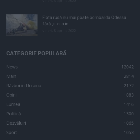
vineri, 3 aprilie 2020
Flota rusă nu mai poate bombarda Odessa
fără „s-o ia în...
vineri, 8 aprilie 2022
CATEGORIE POPULARĂ
News
12042
Main
2814
Război în Ucraina
2172
Opinii
1883
Lumea
1416
Politică
1300
Dezvăluiri
1065
Sport
1053