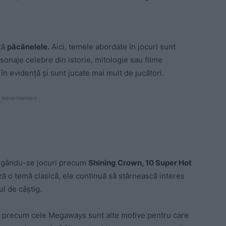
tă
păcănelele.
Aici, temele abordate în jocuri sunt
rsonaje celebre din istorie, mitologie sau filme
 în evidență și sunt jucate mai mult de jucători.
 Advertisement -
tingându-se jocuri precum
Shining Crown, 10 Super Hot
 o temă clasică, ele continuă să stârnească interes
ul de câștig.
nice precum cele Megaways sunt alte motive pentru care