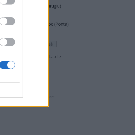
Partidul Patrioților (Surugiu)
FAR (Coarnă)
România pe Primul Loc (Ponta)
Altul
Arată rezultatele
Arhiva sondajelor
- Advertisment -