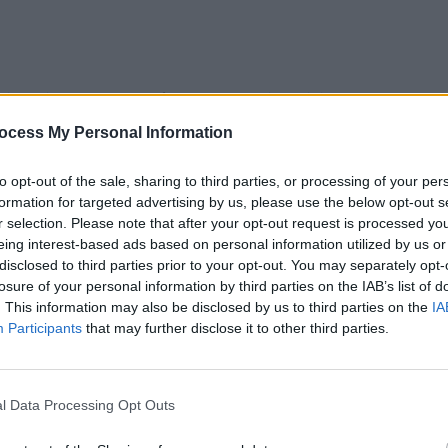
ie de joc, se constată faptul că sunt disponibile mult
ată cu creșterea numărului de produse, crește și
ocess My Personal Information
to opt-out of the sale, sharing to third parties, or processing of your per
formation for targeted advertising by us, please use the below opt-out s
jucate mai mult?
r selection. Please note that after your opt-out request is processed y
eing interest-based ads based on personal information utilized by us or
 portofoliul de jocuri ale cazinourilor, ci și în modul
disclosed to third parties prior to your opt-out. You may separately opt-
losure of your personal information by third parties on the IAB’s list of
or de bun-venit.
. This information may also be disclosed by us to third parties on the
IA
Participants
that may further disclose it to other third parties.
al fiecărui jucător, nu poate fi desemnată o categorie
riul punct de vedere și propriile preferințe.
l Data Processing Opt Outs
 Advertisement -