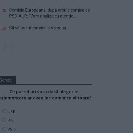
.40
Comisia Europeană, după ororile comise de
PSD-AUR: ”Vom analiza cu atenție...
.50
Să vă amintesc cine e Voineag
Sondaj
Ce partid ați vota dacă alegerile
arlamentare ar avea loc duminica viitoare?
USR
PNL
PSD