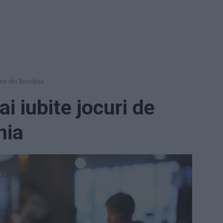
zino din România
i iubite jocuri de
nia