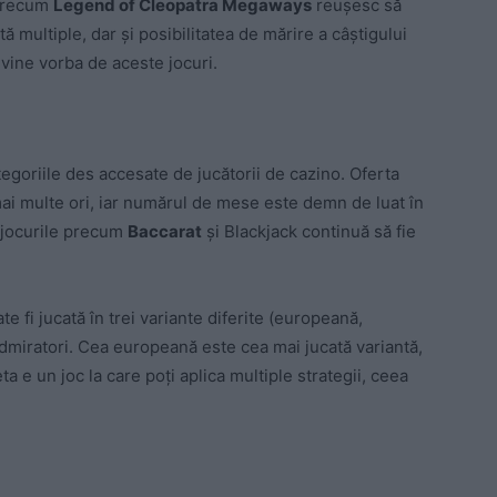
 precum
Legend of Cleopatra Megaways
reușesc să
tă multiple, dar și posibilitatea de mărire a câștigului
vine vorba de aceste jocuri.
egoriile des accesate de jucătorii de cazino. Oferta
ai multe ori, iar numărul de mese este demn de luat în
 jocurile precum
Baccarat
și Blackjack continuă să fie
e fi jucată în trei variante diferite (europeană,
dmiratori. Cea europeană este cea mai jucată variantă,
eta e un joc la care poți aplica multiple strategii, ceea