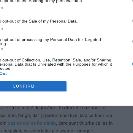
o opt-out of the Sharing of my personal data.
In
o opt-out of the Sale of my Personal Data.
In
to opt-out of processing my Personal Data for Targeted
ing.
In
o opt-out of Collection, Use, Retention, Sale, and/or Sharing
ersonal Data that Is Unrelated with the Purposes for which it
lected.
Out
 rămâne cea de sloturi. Mare parte a bonusurilor de
nu doar pentru potențialul de joc pe care-l prezintă, ci
CONFIRM
re să fie iubită de jucători. În ofertele cazinourilor
ă, loto, bingo, dar și pariuri sportive. Iată ce tipuri de
 din
casino online România
,
care sunt titlurile ce ies în
incipalele caracteristici ale acestor categorii.