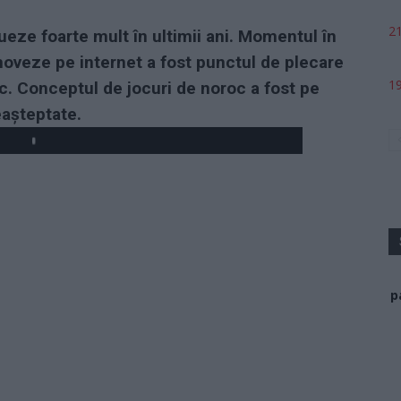
21
ueze foarte mult în ultimii ani. Momentul în
oveze pe internet a fost punctul de plecare
19
oc. Conceptul de jocuri de noroc a fost pe
eașteptate.
p