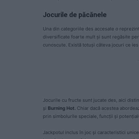
Jocurile de păcănele
Una din categoriile des accesate o reprezin
diversificate foarte mult și sunt regăsite pe
cunoscute. Există totuși câteva jocuri ce ies
-
Jocurile cu fructe sunt jucate des, aici dis
și
Burning Hot.
Chiar dacă acestea abordează
prin simbolurile speciale, funcții și potențial
Jackpotul inclus în joc și caracteristici u