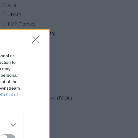
AUR
UDMR
PMP (Tomac)
Forța Dreptei (L. Orban)
PNȚMM
REPER
sonal or
SENS
ection to
ou may
SOS (Șoșoacă)
 personal
POT (Gavrilă)
out of the
 downstream
PACE (Peia)
B’s List of
Acțiunea Conservatoare (Târziu)
PDF (Lazarus)
PUSL (D. Voiculescu)
PNȚCD (Pavelescu)
PNCR (Terheș)