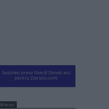
Susțineți presa liberă! Donați aici
pentru Ziaristii.com!
24 de ore