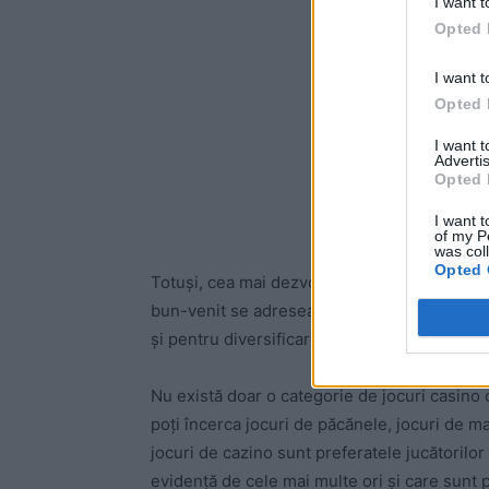
I want t
Opted 
I want t
Opted 
I want 
Advertis
Opted 
I want t
of my P
was col
Opted 
Totuși, cea mai dezvoltată categorie de joc
bun-venit se adresează și acestei categorii 
și pentru diversificare.
Nu există doar o categorie de jocuri casino ca
poți încerca jocuri de păcănele, jocuri de mas
jocuri de cazino sunt preferatele jucătorilor
evidență de cele mai multe ori și care sunt pr