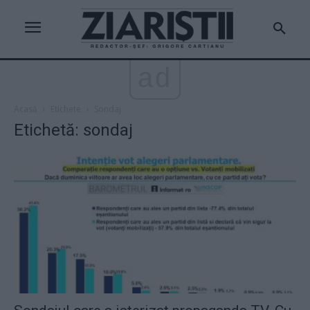
ad
Acasă
Etichete
Sondaj
Etichetă: sondaj