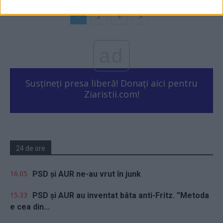
1
2
3
ad
Susțineți presa liberă! Donați aici pentru
Ziaristii.com!
24 de ore
16.05
PSD și AUR ne-au vrut în junk
15.33
PSD și AUR au inventat bâta anti-Fritz. ”Metoda
e cea din...