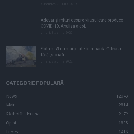
duminică, 21 iulie 2019
Adevăr și mituri despre virusul care produce
COVID-19. Analiza a doi...
vineri, 3 aprilie 2020
Flota rusă nu mai poate bombarda Odessa
fără „s-o ia în...
vineri, 8 aprilie 2022
CATEGORIE POPULARĂ
News
12043
Main
2814
Război în Ucraina
2172
Opinii
1885
Lumea
1416