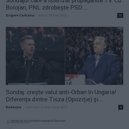
Sondajul care a isterizat propaganda TV. Cu
Bolojan, PNL zdrobește PSD:...
Grigore Cartianu
-
marți, 19 mai 2026
15
Sondaj: crește valul anti-Orban în Ungaria!
Diferența dintre Tisza (Opoziție) și...
Redacţia
-
miercuri, 25 februarie 2026
6