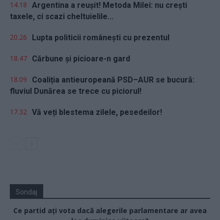
14.18
Argentina a reușit! Metoda Milei: nu crești
taxele, ci scazi cheltuielile...
20.26
Lupta politicii românești cu prezentul
18.47
Cărbune și picioare-n gard
18.09
Coaliția antieuropeană PSD–AUR se bucură:
fluviul Dunărea se trece cu piciorul!
17.32
Vă veți blestema zilele, pesedeilor!
Sondaj
Ce partid ați vota dacă alegerile parlamentare ar avea