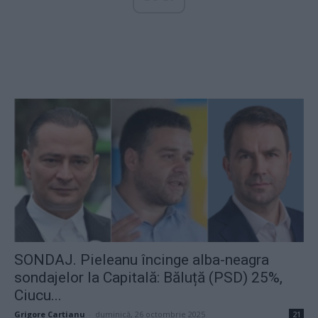
SONDAJ. Pieleanu încinge alba-neagra
sondajelor la Capitală: Băluță (PSD) 25%,
Ciucu...
Grigore Cartianu
-
duminică, 26 octombrie 2025
21