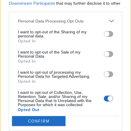
Downstream Participants
that may further disclose it to other
Principala concluzie a primului sondaj din
third parties.
2025: Nicușor Dan + Elena...
Personal Data Processing Opt Outs
Grigore Cartianu
-
marți, 7 ianuarie 2025
12
I want to opt-out of the Sharing of my
personal data.
Opted In
I want to opt-out of the Sale of my
Personal Data.
Opted In
I want to opt-out of processing my
Personal Data for Targeted Advertising.
Opted In
I want to opt-out of Collection, Use,
Retention, Sale, and/or Sharing of my
Sondaj AtlasIntel pentru parlamentare: AUR
Personal Data that Is Unrelated with the
Purposes for which it was collected.
– 22,4%, PSD – 21,4%, USR...
Opted Out
Redacţia
-
vineri, 29 noiembrie 2024
5
CONFIRM