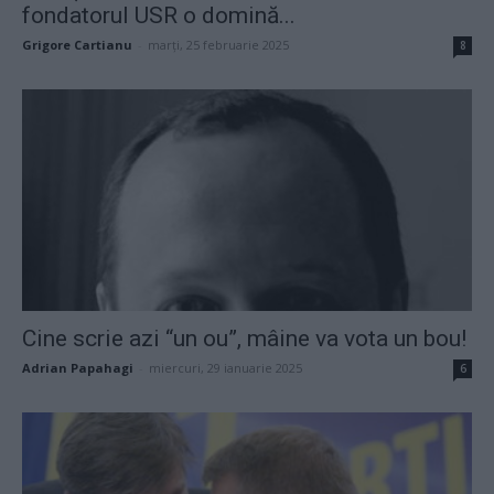
fondatorul USR o domină...
Grigore Cartianu
-
marți, 25 februarie 2025
8
Cine scrie azi “un ou”, mâine va vota un bou!
Adrian Papahagi
-
miercuri, 29 ianuarie 2025
6