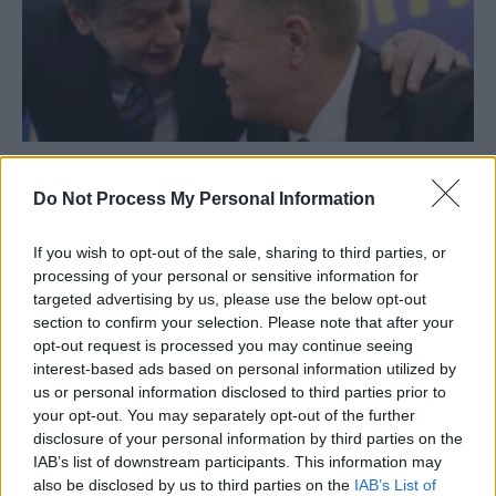
Explicație pentru haosul din coaliție: „PSD a
realizat că sunt șanse...
Do Not Process My Personal Information
Matei Udrea
-
joi, 9 ianuarie 2025
2
If you wish to opt-out of the sale, sharing to third parties, or
processing of your personal or sensitive information for
targeted advertising by us, please use the below opt-out
section to confirm your selection. Please note that after your
opt-out request is processed you may continue seeing
interest-based ads based on personal information utilized by
us or personal information disclosed to third parties prior to
your opt-out. You may separately opt-out of the further
disclosure of your personal information by third parties on the
IAB’s list of downstream participants. This information may
also be disclosed by us to third parties on the
IAB’s List of