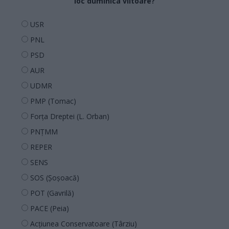
loc duminica viitoare?
USR
PNL
PSD
AUR
UDMR
PMP (Tomac)
Forța Dreptei (L. Orban)
PNȚMM
REPER
SENS
SOS (Șoșoacă)
POT (Gavrilă)
PACE (Peia)
Acțiunea Conservatoare (Târziu)