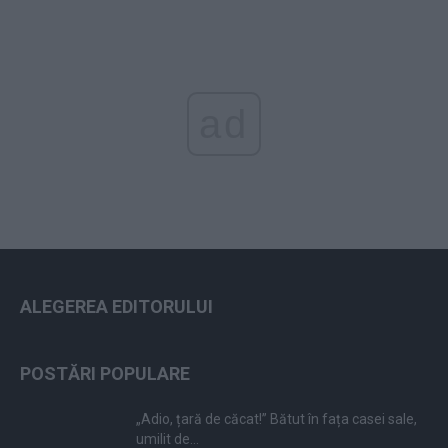
ad
ALEGEREA EDITORULUI
POSTĂRI POPULARE
„Adio, țară de căcat!” Bătut în fața casei sale,
umilit de...