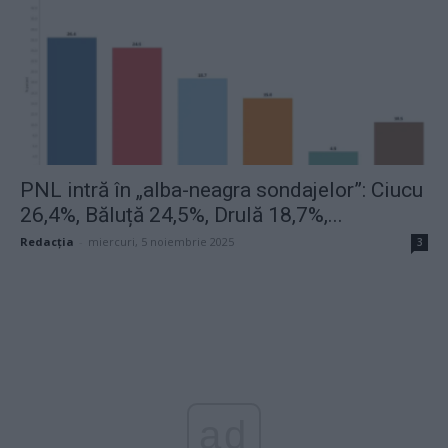
PNL intră în „alba-neagra sondajelor”: Ciucu
26,4%, Băluță 24,5%, Drulă 18,7%,...
Redacţia
-
miercuri, 5 noiembrie 2025
3
ad