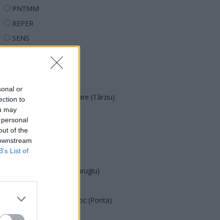
PNȚMM
REPER
SENS
SOS (Șoșoacă)
POT (Gavrilă)
PACE (Peia)
sonal or
Acțiunea Conservatoare (Târziu)
ection to
ou may
PDF (Lazarus)
 personal
PUSL (D. Voiculescu)
out of the
 downstream
PNȚCD (Pavelescu)
B’s List of
PNCR (Terheș)
Partidul Patrioților (Surugiu)
FAR (Coarnă)
România pe Primul Loc (Ponta)
Altul