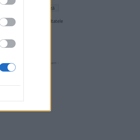
Arată rezultatele
Arhiva sondajelor
- Advertisment -