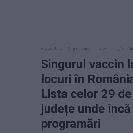
Acasă
News
Singurul vaccin la care se mai găsesc l
Singurul vaccin 
locuri în Români
Lista celor 29 de 
județe unde încă
programări