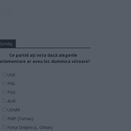
Sondaj
Ce partid ați vota dacă alegerile
arlamentare ar avea loc duminica viitoare?
USR
PNL
PSD
AUR
UDMR
PMP (Tomac)
Forța Dreptei (L. Orban)