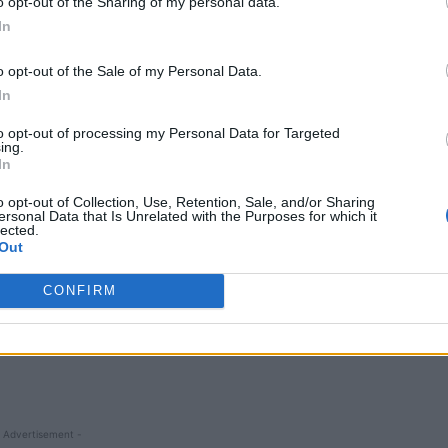
o opt-out of the Sharing of my personal data.
In
o opt-out of the Sale of my Personal Data.
In
to opt-out of processing my Personal Data for Targeted
ing.
In
o opt-out of Collection, Use, Retention, Sale, and/or Sharing
ersonal Data that Is Unrelated with the Purposes for which it
lected.
Out
ureș;
CONFIRM
 Advertisement -