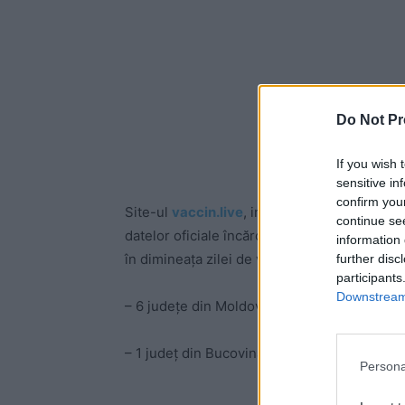
Do Not Pr
If you wish 
sensitive in
confirm you
Site-ul
vaccin.live
, inițiativă privată aparț
continue se
datelor oficiale încărcate de autorități pe pl
information 
în dimineața zilei de vineri, 19 martie, că s
further disc
participants
Downstream 
– 6 județe din Moldova: Vrancea, Vaslui, Bac
– 1 județ din Bucovina: Suceava;
Persona
-