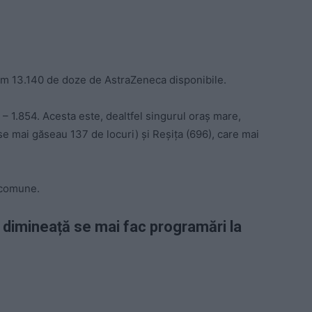
cum 13.140 de doze de AstraZeneca disponibile.
 – 1.854. Acesta este, dealtfel singurul oraș mare,
se mai găseau 137 de locuri) și Reșița (696), care mai
r comune.
i dimineață se mai fac programări la