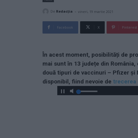
-
De
Redacţia
vineri, 19 martie 2021
Facebook
X
Pinterest
În acest moment, posibilități de pr
mai sunt în 13 județe din România, 
două tipuri de vaccinuri – Pfizer ș
disponibil, fiind nevoie de
trecerea 