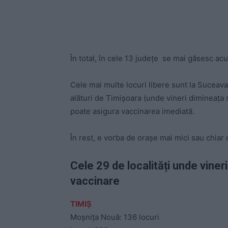
În total, în cele 13 județe se mai găsesc a
Cele mai multe locuri libere sunt la Suceava
alături de Timișoara (unde vineri dimineața 
poate asigura vaccinarea imediată.
În rest, e vorba de orașe mai mici sau chia
Cele 29 de localități unde viner
vaccinare
TIMIȘ
Moșnița Nouă: 136 locuri