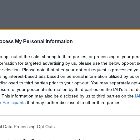
ocess My Personal Information
to opt-out of the sale, sharing to third parties, or processing of your per
formation for targeted advertising by us, please use the below opt-out s
r selection. Please note that after your opt-out request is processed y
inându-le unor sibieni care dau o formă mai prietenoasă
eing interest-based ads based on personal information utilized by us or
atforma oficială
https://vaccinare-covid.gov.ro
, arăta
disclosed to third parties prior to your opt-out. You may separately opt-
e mai găseau vaccinuri AstraZeneca în:
losure of your personal information by third parties on the IAB’s list of
. This information may also be disclosed by us to third parties on the
IA
Participants
that may further disclose it to other third parties.
ău, Iași, Neamț, Botoșani;
l Data Processing Opt Outs
 Advertisement -