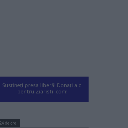
Susțineți presa liberă! Donați aici
pentru Ziaristii.com!
24 de ore