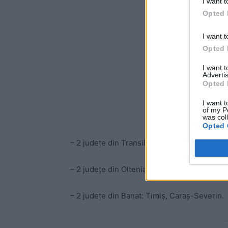
I want t
Opted 
I want t
Opted 
I want 
Advertis
Opted 
I want t
of my P
was col
Opted 
– 2 județe din Transilvania: Covasna, Maram
– 2 județe din Oltenia: Gorj, Mehedinți;
– 2 județe din Banat: Timiș, Caraș-Severin.
-