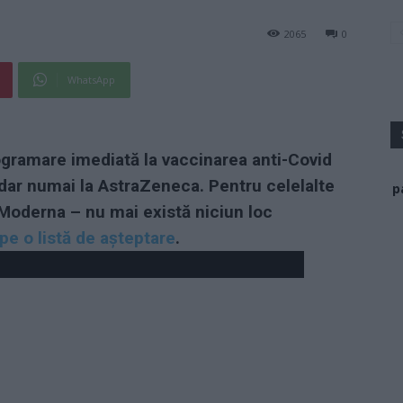
2065
0
WhatsApp
ogramare imediată la vaccinarea anti-Covid
dar numai la AstraZeneca. Pentru celelalte
p
i Moderna – nu mai există niciun loc
pe o listă de așteptare
.