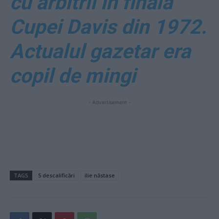
cu arbitrii în finala
Cupei Davis din 1972.
Actualul gazetar era
copil de mingi
- Advertisement -
TAGS
5 descalificări
ilie năstase