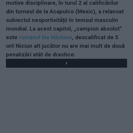
motive disciplinare, în turul 2 al calificărilor
din turneul de la Acapulco (Mexic), a relansat
subiectul nesportivității în tenisul masculin
mondial. La acest capitol, „campion absolut”
este
românul Ilie Năstase
, descalificat de 5
ori! Niciun alt jucător nu are mai mult de două
penalizări atât de drastice.
Play