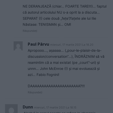
NE DERANJEAZĂ (chiar… FOARTE TARE!!!)… faptul
că autorul articolului NU s-a oprit la a discuta…
SEPARAT (!) cele două „fețe”/fațete ale lui Ilie
Năstase: TENISMAN și… OM!
Răspundeți
Paul Pârvu
miercuri, 17 martie 2021 La 18.20
Apropooo…, așaaaa… („pour-le-plaisir-de-la-
discussion/conversation”…), ÎNDRĂZNIM să vă
reamintim că a mai existat (pe „court”-uri) și
unnn… John McEnroe (!) și mai evoluează și
azi… Fabio Fognini!
DAAAAAAAAAAAAAAAAAAAAAA?!!!
Răspundeți
Dunn
miercuri, 17 martie 2021 La 18.15