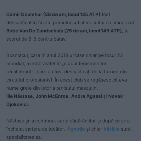
Damir Dzumhur (28 de ani, locul 125 ATP)
fost
descalificat în finalul primului set al meciului cu olandezul
Botic Van De Zandschulp (25 de ani, locul 149 ATP),
la
scorul de 6-5 pentru batav.
Bosniacul, care în anul 2018 urcase chiar pe locul 23
mondial, a intrat astfel în „clubul tenismenilor
recalcitranți”, care au fost descalificați de la turnee din
circuitul profesionist. În acest club se regăsesc câteva
nume grele din istoria tenisului masculin,
Ilie Năstase,
John McEnroe,
Andre Agassi
și
Novak
Djokovici.
Năstase și-a continuat seria bădărăniilor și după ce și-a
încheiat cariera de jucător.
Jignirile
și chiar
bătăile
sunt
specialitatea sa.