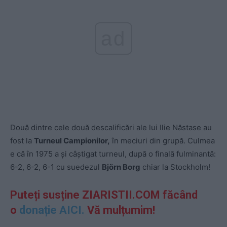
ad
Două dintre cele două descalificări ale lui Ilie Năstase au
fost la
Turneul Campionilor,
în meciuri din grupă. Culmea
e că în 1975 a și câștigat turneul, după o finală fulminantă:
6-2, 6-2, 6-1 cu suedezul
Björn Borg
chiar la Stockholm!
Puteți susține ZIARISTII.COM făcând
o
donație AICI.
Vă mulțumim!