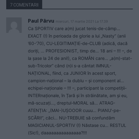
7 COMENTARII
Paul Pârvu
miercuri, 17 martie 2021 La 17.39
Ca SPORTIV care a(m) jucat tenis-de-câmp…
EXACT (!) în perioada de glorie a lui „Nasty” (anii
’60-’70), CU-LEGITIMAȚIE-de-CLUB (adică, dacă
doriți, … PROFESIONIST, timp de… 18 ani – !!! –, de
la șase la 24 de ani!), ca ROMÂN care… „a(m)-stat-
sub-Tricolor” când (n)i s-a cântat IMNUL-
NAȚIONAL, fiind, ca JUNIOR în acest sport,
campion-național – la dublu – și component al…
echipei-naționale – !!! –, participant la competiții-
INTERnaționale, în Țară și în străinătate, am și eu,
mă-scuzați…, dreptul-MORAL să… ATRAG-
ATENȚIA: „(MAI-)UȘOOOR cuuu… PIANU’-pe-
SCĂRI!”, căci… NU-TREBUIE să confundăm
MAGICIANUL-SPORTIV (!) Năstase cu… RESTUL
(Sic!), daaaaaaaaaaaaaaa?!!!