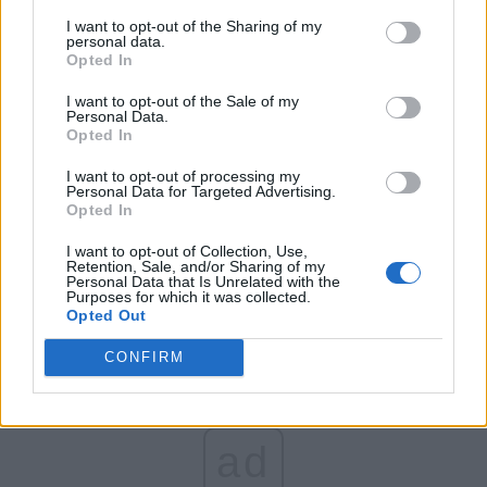
*
Simona Halep nu și-
I want to opt-out of the Sharing of my
personal data.
a dat nicio șansă. A
Opted In
I want to opt-out of the Sale of my
avut două adversare
Personal Data.
Opted In
necruțătoare: Serena
I want to opt-out of processing my
Personal Data for Targeted Advertising.
Opted In
și Simona
I want to opt-out of Collection, Use,
Retention, Sale, and/or Sharing of my
Personal Data that Is Unrelated with the
Purposes for which it was collected.
Opted Out
CONFIRM
ad