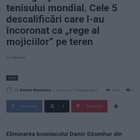
tenisului mondial. Cele 5
descalificări care l-au
încoronat ca „rege al
mojiciilor” pe teren
Ilie Năstase
Sport
-
De
Robert Mateescu
miercuri, 17 martie 2021
3112
7
Facebook
X
Pinterest
Eliminarea bosniacului Damir Dzumhur din