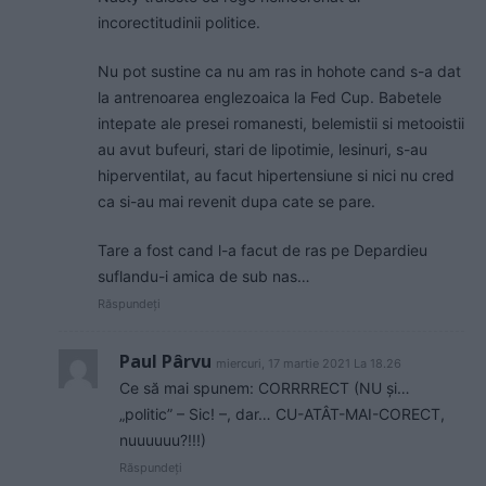
incorectitudinii politice.
Nu pot sustine ca nu am ras in hohote cand s-a dat
la antrenoarea englezoaica la Fed Cup. Babetele
intepate ale presei romanesti, belemistii si metooistii
au avut bufeuri, stari de lipotimie, lesinuri, s-au
hiperventilat, au facut hipertensiune si nici nu cred
ca si-au mai revenit dupa cate se pare.
Tare a fost cand l-a facut de ras pe Depardieu
suflandu-i amica de sub nas…
Răspundeți
Paul Pârvu
miercuri, 17 martie 2021 La 18.26
Ce să mai spunem: CORRRRECT (NU și…
„politic” – Sic! –, dar… CU-ATÂT-MAI-CORECT,
nuuuuuu?!!!)
Răspundeți