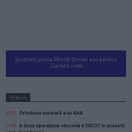
Susțineți presa liberă! Donați aici pentru
Ziaristii.com!
24 de ore
20.57
Ortodoxia nucleară a lui Kirill
19.06
A doua operațiune obscenă a DIICOT în această