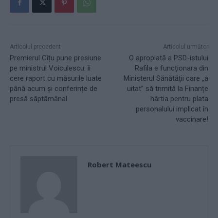
Articolul precedent
Articolul următor
Premierul Cîțu pune presiune
O apropiată a PSD-istului
pe ministrul Voiculescu: îi
Rafila e funcționara din
cere raport cu măsurile luate
Ministerul Sănătății care „a
până acum și conferințe de
uitat” să trimită la Finanțe
presă săptămânal
hârtia pentru plata
personalului implicat în
vaccinare!
Robert Mateescu