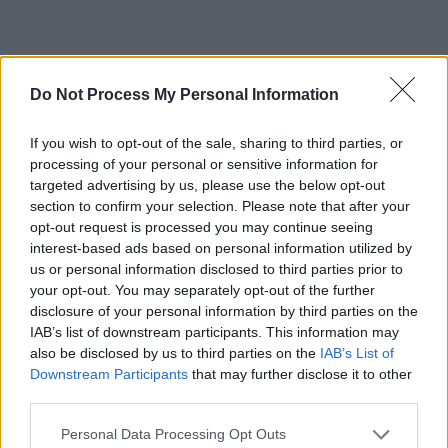
*
Povestea japonezo-
Do Not Process My Personal Information
haitiană a lui Naomi
If you wish to opt-out of the sale, sharing to third parties, or
processing of your personal or sensitive information for
Osaka, învingătoarea
targeted advertising by us, please use the below opt-out
section to confirm your selection. Please note that after your
opt-out request is processed you may continue seeing
de la Australian Open.
interest-based ads based on personal information utilized by
us or personal information disclosed to third parties prior to
La 23 de ani are deja
your opt-out. You may separately opt-out of the further
disclosure of your personal information by third parties on the
IAB’s list of downstream participants. This information may
4 titluri de Grand
also be disclosed by us to third parties on the
IAB’s List of
Downstream Participants
that may further disclose it to other
Slam
third parties.
Personal Data Processing Opt Outs