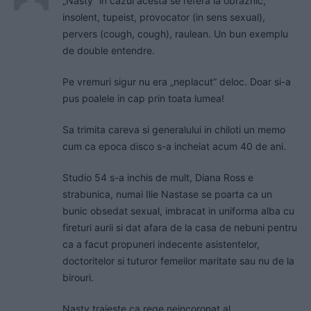
„Nasty” in cazul acesta se refera la obraznic,
insolent, tupeist, provocator (in sens sexual),
pervers (cough, cough), raulean. Un bun exemplu
de double entendre.
Pe vremuri sigur nu era „neplacut” deloc. Doar si-a
pus poalele in cap prin toata lumea!
Sa trimita careva si generalului in chiloti un memo
cum ca epoca disco s-a incheiat acum 40 de ani.
Studio 54 s-a inchis de mult, Diana Ross e
strabunica, numai Ilie Nastase se poarta ca un
bunic obsedat sexual, imbracat in uniforma alba cu
fireturi aurii si dat afara de la casa de nebuni pentru
ca a facut propuneri indecente asistentelor,
doctoritelor si tuturor femeilor maritate sau nu de la
birouri.
Nasty traieste ca rege neincoronat al