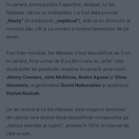
în carieră, prima poziție îi aparține, detașat, lui Ilie
Năstase, căruia nu întâmplător i-a fost dată porecla
„Nasty”
(în traducere,
„neplăcut”
), atât ca un diminutiv al
numelui său, cât și ca urmare a comportamentului de pe
teren.
Fost lider mondial, Ilie Năstase a fost descalificat de 5 ori
în carieră, fiind urmat de 6 jucători care au „bifat” câte
două astfel de penalizări drastice în carieră: americanii
Jimmy Connors, John McEnroe, Andre Agassi
și
Vitas
Gerulaitis,
argentinianul
David Nalbandian
și austriacul
Stefan Koubek.
Un alt record al lui Ilie Năstase: este singurul tenismen
din istorie care deține două descalificări consecutive pe
„tabloul mondial al rușinii”, ambele în 1974, la interval de
câteva luni.