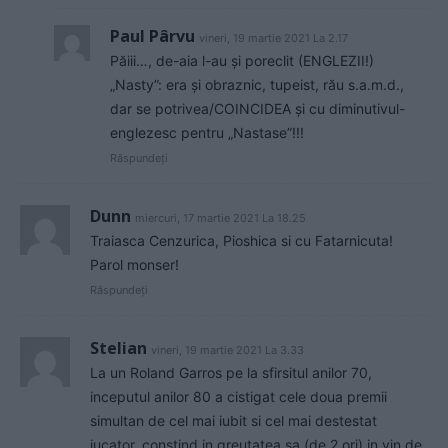
Paul Pârvu
vineri, 19 martie 2021 La 2.17
Păiii…, de-aia l-au și poreclit (ENGLEZII!)
„Nasty”: era și obraznic, tupeist, rău s.a.m.d.,
dar se potrivea/COINCIDEA și cu diminutivul-
englezesc pentru „Nastase”!!!
Răspundeți
Dunn
miercuri, 17 martie 2021 La 18.25
Traiasca Cenzurica, Pioshica si cu Fatarnicuta!
Parol monser!
Răspundeți
Stelian
vineri, 19 martie 2021 La 3.33
La un Roland Garros pe la sfirsitul anilor 70,
inceputul anilor 80 a cistigat cele doua premii
simultan de cel mai iubit si cel mai destestat
jucator, constind in greutatea sa (de 2 ori) in vin de