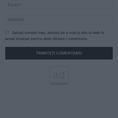
Ema
Web
Salvați numele meu, adresa de e-mail și site-ul web în
acest browser pentru data viitoare i comentariu.
ad
- Advertisment -