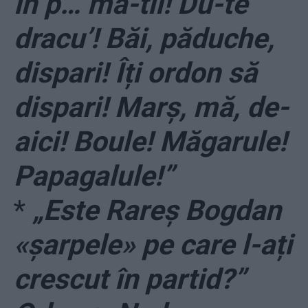
în p… mă-tii! Du-te
dracu’! Băi, păduche,
dispari! Îți ordon să
dispari! Marș, mă, de-
aici! Boule! Măgarule!
Papagalule!”
*
„Este Rareș Bogdan
«șarpele» pe care l-ați
crescut în partid?”