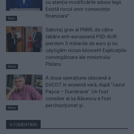
cu atenție modificările aduse legii.
Există riscul unor consecințe
financiare”
Main
Sabotaj grav al PNRR, de către
tabăra anti-europeană PSD-AUR:
pierdem 5 miliarde de euro și nu
câștigăm niciun kilowatt! Explicațiile
convingătoare ale ministrului
Pîslaru
News
A doua operațiune obscenă a
DIICOT în această vară, după ”cazul
Pașca – Dumbrava”. Un fost
consilier al lui Băsescu a fost
percheziționat și...
News
4 COMENTARII