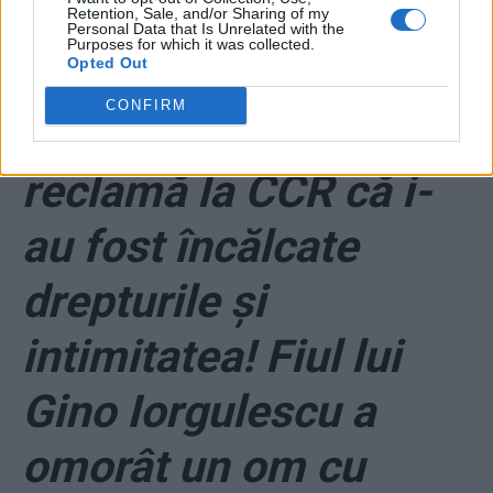
Retention, Sale, and/or Sharing of my
încredere mai nimeni
Personal Data that Is Unrelated with the
Purposes for which it was collected.
Opted Out
*
Beizadeaua fugară
CONFIRM
Mario Iorgulescu
reclamă la CCR că i-
au fost încălcate
drepturile și
intimitatea! Fiul lui
Gino Iorgulescu a
omorât un om cu