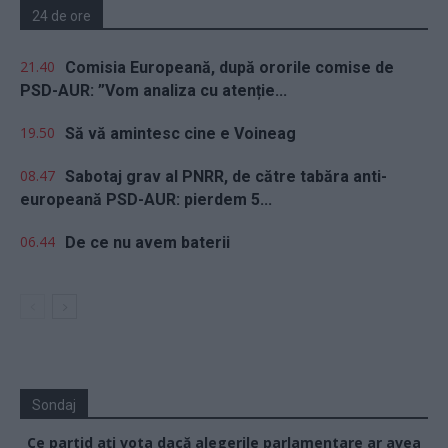
24 de ore
21.40
Comisia Europeană, după ororile comise de
PSD-AUR: ”Vom analiza cu atenție...
19.50
Să vă amintesc cine e Voineag
08.47
Sabotaj grav al PNRR, de către tabăra anti-
europeană PSD-AUR: pierdem 5...
06.44
De ce nu avem baterii
Sondaj
Ce partid ați vota dacă alegerile parlamentare ar avea