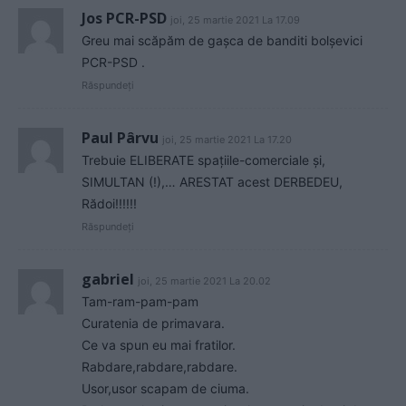
Jos PCR-PSD
joi, 25 martie 2021 La 17.09
Greu mai scăpăm de gașca de banditi bolșevici
PCR-PSD .
Răspundeți
Paul Pârvu
joi, 25 martie 2021 La 17.20
Trebuie ELIBERATE spațiile-comerciale și,
SIMULTAN (!),… ARESTAT acest DERBEDEU,
Rădoi!!!!!!
Răspundeți
gabriel
joi, 25 martie 2021 La 20.02
Tam-ram-pam-pam
Curatenia de primavara.
Ce va spun eu mai fratilor.
Rabdare,rabdare,rabdare.
Usor,usor scapam de ciuma.