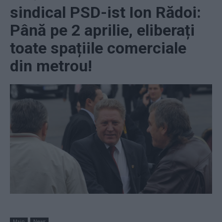
sindical PSD-ist Ion Rădoi:
Până pe 2 aprilie, eliberați
toate spațiile comerciale
din metrou!
Main
News