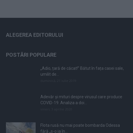
ALEGEREA EDITORULUI
POSTĂRI POPULARE
„Adio, țară de căcat!” Bătut în fața casei sale,
umilit de...
duminică, 21 iulie 2019
Adevăr și mituri despre virusul care produce
COVID-19. Analiza a doi...
vineri, 3 aprilie 2020
Flota rusă nu mai poate bombarda Odessa
fără „s-o ia în...