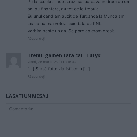
Pe la sosele si autostrazi se lucreaza in draci de un
an, au finantare, au tot ce le trebuie.
Eu unul cand am auzit de Turcanca la Munca am
zis ca nu mai votez niciodata cu PNL.
Vorbim peste un an. Se pare ca eram gresit.
Răspundeți
Trenul galben fara cai - Lutyk
vineri, 26 martie 2021 La 16.44
[…] Sursă foto: ziaristii.com […]
Răspundeți
LĂSAȚI UN MESAJ