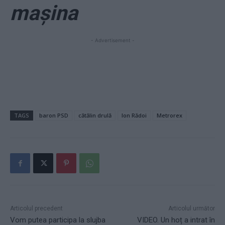
mașina
- Advertisement -
TAGS
baron PSD
cătălin drulă
Ion Rădoi
Metrorex
Articolul precedent
Articolul următor
Vom putea participa la slujba
VIDEO. Un hoț a intrat în