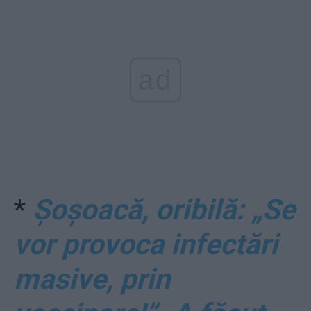
ad
*
Șoșoacă, oribilă: „Se
vor provoca infectări
masive, prin