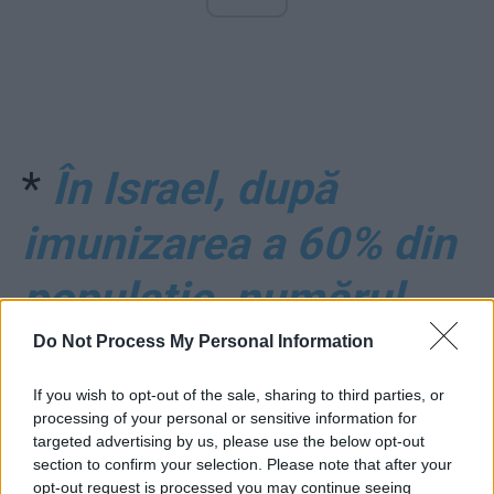
*
În Israel, după
imunizarea a 60% din
populație, numărul
bolnavilor a scăzut cu
Do Not Process My Personal Information
86%, iar cel al
If you wish to opt-out of the sale, sharing to third parties, or
processing of your personal or sensitive information for
targeted advertising by us, please use the below opt-out
morților cu 91%!
section to confirm your selection. Please note that after your
opt-out request is processed you may continue seeing