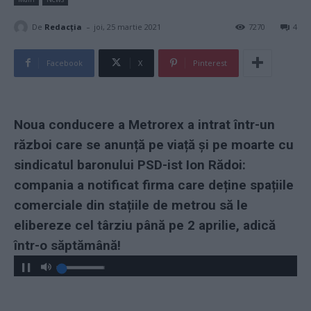
-
De
Redacţia
joi, 25 martie 2021
7270
4
Facebook
X
Pinterest
Noua conducere a Metrorex a intrat într-un
război care se anunță pe viață și pe moarte cu
sindicatul baronului PSD-ist Ion Rădoi:
compania a notificat firma care deține spațiile
comerciale din stațiile de metrou să le
elibereze cel târziu până pe 2 aprilie, adică
într-o săptămână!