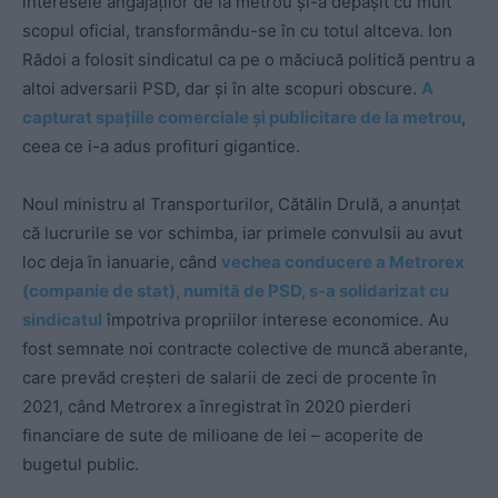
interesele angajaților de la metrou și-a depășit cu mult
scopul oficial, transformându-se în cu totul altceva. Ion
Rădoi a folosit sindicatul ca pe o măciucă politică pentru a
altoi adversarii PSD, dar și în alte scopuri obscure.
A
capturat spațiile comerciale și publicitare de la metrou
,
ceea ce i-a adus profituri gigantice.
Noul ministru al Transporturilor, Cătălin Drulă, a anunțat
că lucrurile se vor schimba, iar primele convulsii au avut
loc deja în ianuarie, când
vechea conducere a Metrorex
(companie de stat), numită de PSD, s-a solidarizat cu
sindicatul
împotriva propriilor interese economice. Au
fost semnate noi contracte colective de muncă aberante,
care prevăd creșteri de salarii de zeci de procente în
2021, când Metrorex a înregistrat în 2020 pierderi
financiare de sute de milioane de lei – acoperite de
bugetul public.