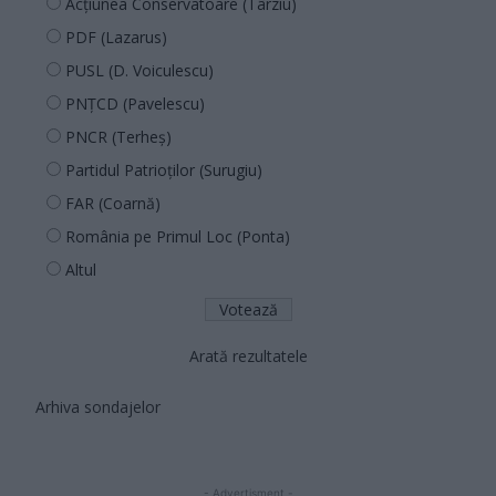
Acțiunea Conservatoare (Târziu)
PDF (Lazarus)
PUSL (D. Voiculescu)
PNȚCD (Pavelescu)
PNCR (Terheș)
Partidul Patrioților (Surugiu)
FAR (Coarnă)
România pe Primul Loc (Ponta)
Altul
Arată rezultatele
Arhiva sondajelor
- Advertisment -