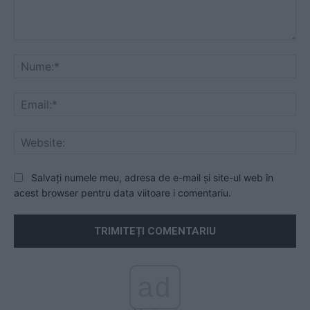
Comentariu:
Nu
Ema
Web
Salvați numele meu, adresa de e-mail și site-ul web în
acest browser pentru data viitoare i comentariu.
ad