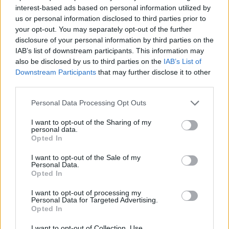
interest-based ads based on personal information utilized by
*
Coșmarul Ramonei
us or personal information disclosed to third parties prior to
your opt-out. You may separately opt-out of the further
Ursu în vremea
disclosure of your personal information by third parties on the
IAB’s list of downstream participants. This information may
also be disclosed by us to third parties on the
IAB’s List of
pandemiei și a
Downstream Participants
that may further disclose it to other
third parties.
demisiei. „Îmi cădea
Personal Data Processing Opt Outs
carnea de pe oase” /
I want to opt-out of the Sharing of my
personal data.
Opted In
„Da, pentru că tu ai
I want to opt-out of the Sale of my
Personal Data.
comorbidități”
Opted In
I want to opt-out of processing my
Personal Data for Targeted Advertising.
*
81% dintre români vor România pe direcția
Opted In
Vest: UE, SUA, NATO. În Rusia și China nu are
I want to opt-out of Collection, Use,