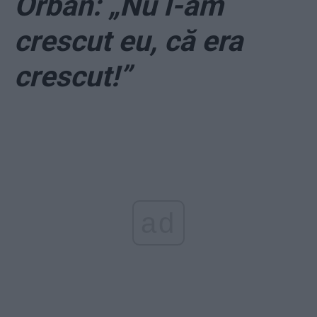
Orban: „Nu l-am
crescut eu, că era
crescut!”
ad