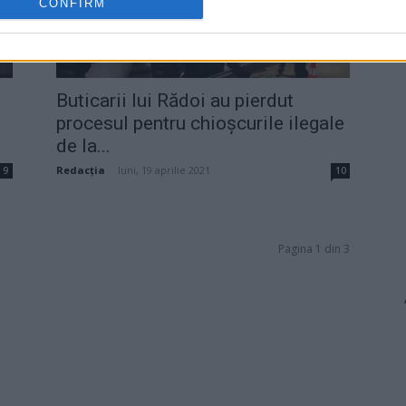
CONFIRM
Buticarii lui Rădoi au pierdut
procesul pentru chioșcurile ilegale
de la...
Redacţia
-
luni, 19 aprilie 2021
9
10
Pagina 1 din 3