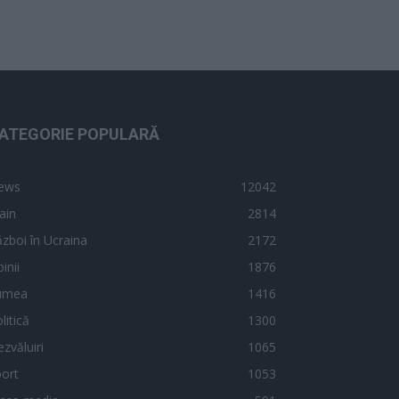
ATEGORIE POPULARĂ
ews
12042
ain
2814
zboi în Ucraina
2172
inii
1876
umea
1416
litică
1300
zvăluiri
1065
ort
1053