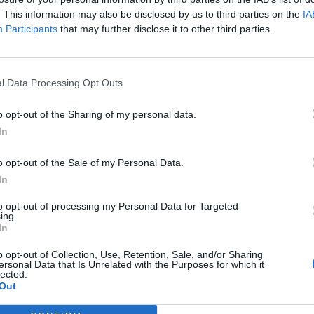
chioșcurilor ilegale,...
. This information may also be disclosed by us to third parties on the
IA
Redacţia
-
miercuri, 18 august 2021
1
0
Participants
that may further disclose it to other third parties.
Drulă descoperă noi hoții ale lui
Rădoi, baronul sindical cere
l Data Processing Opt Outs
mărirea...
o opt-out of the Sharing of my personal data.
Redacţia
-
miercuri, 12 mai 2021
3
In
o opt-out of the Sale of my Personal Data.
In
to opt-out of processing my Personal Data for Targeted
ing.
In
4
o opt-out of Collection, Use, Retention, Sale, and/or Sharing
ersonal Data that Is Unrelated with the Purposes for which it
lected.
Out