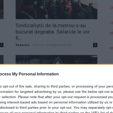
21
19
Sindicaliștii de la metrou s-au
bucurat degeaba. Salariile le vor
08
fi...
Redacţia
-
miercuri, 29 septembrie 2021
1
0
06
ocess My Personal Information
to opt-out of the sale, sharing to third parties, or processing of your per
formation for targeted advertising by us, please use the below opt-out s
r selection. Please note that after your opt-out request is processed y
Opt oameni ai baronului Rădoi,
eing interest-based ads based on personal information utilized by us or
care s-au opus demolării
p
disclosed to third parties prior to your opt-out. You may separately opt-
losure of your personal information by third parties on the IAB’s list of