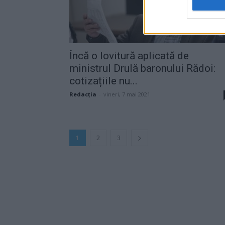
Încă o lovitură aplicată de
ministrul Drulă baronului Rădoi:
cotizațiile nu...
Redacţia
-
vineri, 7 mai 2021
1
2
3