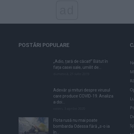
ad
POSTĂRI POPULARE
C
„Adio, țară de căcat!” Bătut în
N
fața casei sale, umilit de...
M
duminică, 21 iulie 2019
Ră
Op
Adevăr și mituri despre virusul
care produce COVID-19. Analiza
L
a doi...
Po
vineri, 3 aprilie 2020
De
Flota rusă nu mai poate
Sp
bombarda Odessa fără „s-o ia
în...