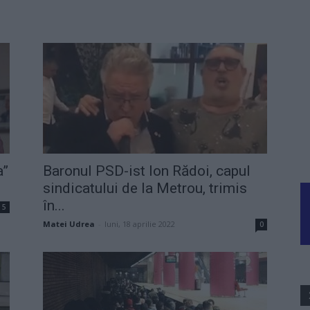
a”
Baronul PSD-ist Ion Rădoi, capul
sindicatului de la Metrou, trimis
în...
5
Matei Udrea
-
luni, 18 aprilie 2022
0