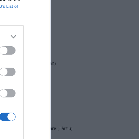
B’s List of
USR
PNL
PSD
AUR
UDMR
PMP (Tomac)
Forța Dreptei (L. Orban)
PNȚMM
REPER
SENS
SOS (Șoșoacă)
POT (Gavrilă)
PACE (Peia)
Acțiunea Conservatoare (Târziu)
PDF (Lazarus)