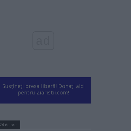
ad
Susțineți presa liberă! Donați aici
pentru Ziaristii.com!
24 de ore