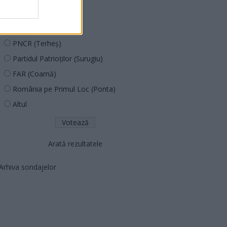
PUSL (D. Voiculescu)
PNȚCD (Pavelescu)
PNCR (Terheș)
Partidul Patrioților (Surugiu)
FAR (Coarnă)
România pe Primul Loc (Ponta)
Altul
Arată rezultatele
Arhiva sondajelor