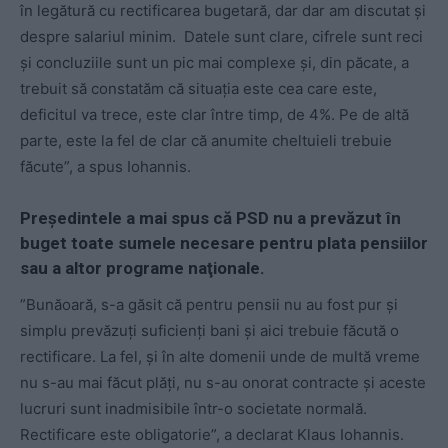
în legătură cu rectificarea bugetară, dar dar am discutat şi
despre salariul minim. Datele sunt clare, cifrele sunt reci
şi concluziile sunt un pic mai complexe şi, din păcate, a
trebuit să constatăm că situaţia este cea care este,
deficitul va trece, este clar între timp, de 4%. Pe de altă
parte, este la fel de clar că anumite cheltuieli trebuie
făcute”, a spus Iohannis.
Președintele a mai spus că PSD nu a prevăzut în
buget toate sumele necesare pentru plata pensiilor
sau a altor programe naţionale.
”Bunăoară, s-a găsit că pentru pensii nu au fost pur şi
simplu prevăzuţi suficienţi bani şi aici trebuie făcută o
rectificare. La fel, şi în alte domenii unde de multă vreme
nu s-au mai făcut plăţi, nu s-au onorat contracte şi aceste
lucruri sunt inadmisibile într-o societate normală.
Rectificare este obligatorie”, a declarat Klaus Iohannis.