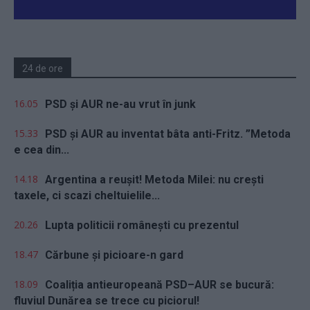
24 de ore
16.05
PSD și AUR ne-au vrut în junk
15.33
PSD și AUR au inventat bâta anti-Fritz. ”Metoda
e cea din...
14.18
Argentina a reușit! Metoda Milei: nu crești
taxele, ci scazi cheltuielile...
20.26
Lupta politicii românești cu prezentul
18.47
Cărbune și picioare-n gard
18.09
Coaliția antieuropeană PSD–AUR se bucură:
fluviul Dunărea se trece cu piciorul!