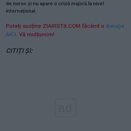
de noroc și nu apare o criză majoră la nivel
internațional.
Puteți susține ZIARISTII.COM făcând o
donație
AICI.
Vă mulțumim!
CITIȚI ȘI:
ad