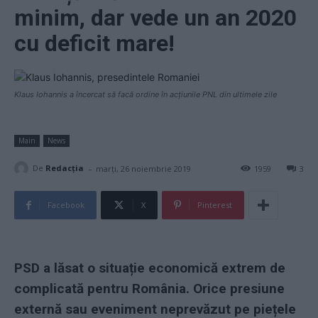
minim, dar vede un an 2020
cu deficit mare!
Klaus Iohannis a încercat să facă ordine în acțiunile PNL din ultimele zile
Main
News
-
De
Redacţia
marți, 26 noiembrie 2019
1959
3
Facebook
X
Pinterest
PSD a lăsat o situație economică extrem de
complicată pentru România. Orice presiune
externă sau eveniment neprevăzut pe piețele