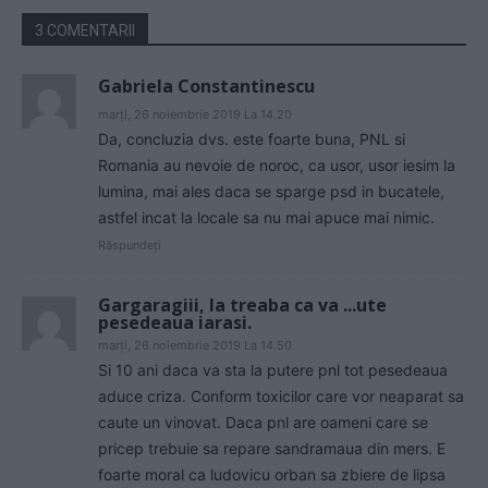
3 COMENTARII
Gabriela Constantinescu
marți, 26 noiembrie 2019 La 14.20
Da, concluzia dvs. este foarte buna, PNL si
Romania au nevoie de noroc, ca usor, usor iesim la
lumina, mai ales daca se sparge psd in bucatele,
astfel incat la locale sa nu mai apuce mai nimic.
Răspundeți
Gargaragiii, la treaba ca va ...ute
pesedeaua iarasi.
marți, 26 noiembrie 2019 La 14.50
Si 10 ani daca va sta la putere pnl tot pesedeaua
aduce criza. Conform toxicilor care vor neaparat sa
caute un vinovat. Daca pnl are oameni care se
pricep trebuie sa repare sandramaua din mers. E
foarte moral ca ludovicu orban sa zbiere de lipsa