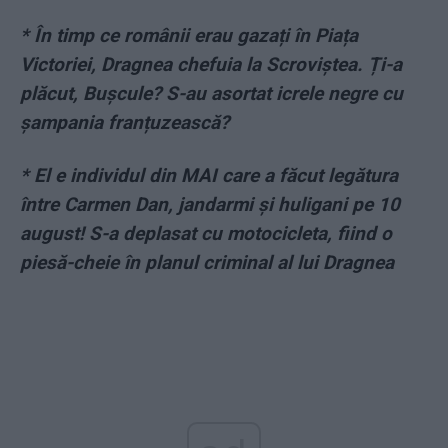
*
În timp ce românii erau gazați în Piața
Victoriei, Dragnea chefuia la Scroviștea. Ți-a
plăcut, Bușcule? S-au asortat icrele negre cu
șampania franțuzească?
*
El e individul din MAI care a făcut legătura
între Carmen Dan, jandarmi și huligani pe 10
august! S-a deplasat cu motocicleta, fiind o
piesă-cheie în planul criminal al lui Dragnea