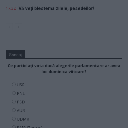
17.32
Vă veți blestema zilele, pesedeilor!
Sondaj
Ce partid ați vota dacă alegerile parlamentare ar avea
loc duminica viitoare?
USR
PNL
PSD
AUR
UDMR
PMP (Tomac)