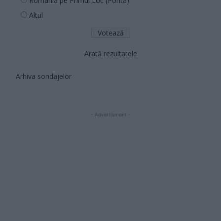
România pe Primul Loc (Ponta)
Altul
Arată rezultatele
Arhiva sondajelor
- Advertisment -