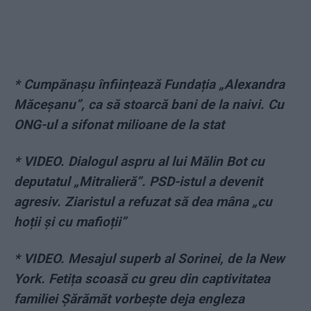
*
Cumpănașu înființează Fundația „Alexandra
Măceșanu”, ca să stoarcă bani de la naivi. Cu
ONG-ul a sifonat milioane de la stat
*
VIDEO. Dialogul aspru al lui Mălin Bot cu
deputatul „Mitralieră”. PSD-istul a devenit
agresiv. Ziaristul a refuzat să dea mâna „cu
hoții și cu mafioții”
*
VIDEO. Mesajul superb al Sorinei, de la New
York. Fetița scoasă cu greu din captivitatea
familiei Șărămăt vorbește deja engleza