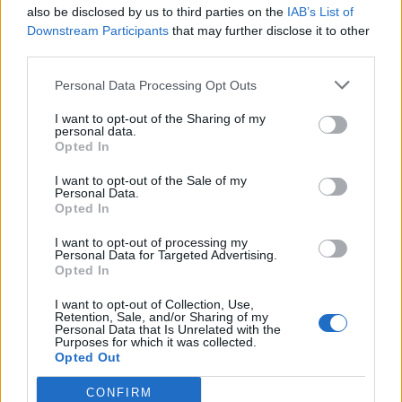
asistentă maternală blochează, în faţa casei, o
also be disclosed by us to third parties on the
IAB’s List of
sentinţă definitivă de adopţie
Downstream Participants
that may further disclose it to other
third parties.
*
Guvernul PNL distruge conspirația construită
Personal Data Processing Opt Outs
de Dragnea la CEDO împotriva statului român
I want to opt-out of the Sharing of my
personal data.
- Advertisement -
Opted In
I want to opt-out of the Sale of my
Personal Data.
Opted In
I want to opt-out of processing my
Personal Data for Targeted Advertising.
Opted In
TAGS
buget
criza economica
deficit
guvern PNL
Guvern PSD
investitii publice
Klaus Iohannis
salariul minim
I want to opt-out of Collection, Use,
Retention, Sale, and/or Sharing of my
Personal Data that Is Unrelated with the
Purposes for which it was collected.
Opted Out
CONFIRM