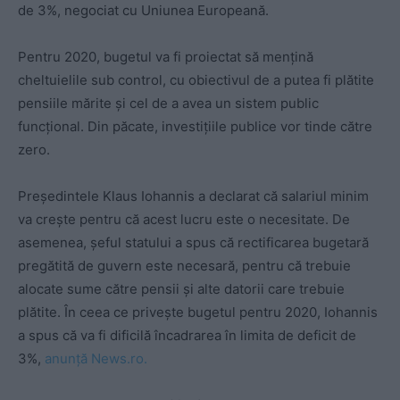
de 3%, negociat cu Uniunea Europeană.
Pentru 2020, bugetul va fi proiectat să mențină
cheltuielile sub control, cu obiectivul de a putea fi plătite
pensiile mărite și cel de a avea un sistem public
funcțional. Din păcate, investițiile publice vor tinde către
zero.
Preşedintele Klaus Iohannis a declarat că salariul minim
va creşte pentru că acest lucru este o necesitate. De
asemenea, şeful statului a spus că rectificarea bugetară
pregătită de guvern este necesară, pentru că trebuie
alocate sume către pensii şi alte datorii care trebuie
plătite. În ceea ce priveşte bugetul pentru 2020, Iohannis
a spus că va fi dificilă încadrarea în limita de deficit de
3%,
anunță News.ro.