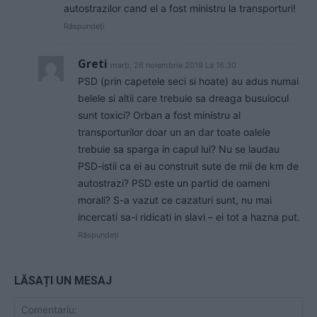
autostrazilor cand el a fost ministru la transporturi!
Răspundeți
Greti
marți, 26 noiembrie 2019 La 16.30
PSD (prin capetele seci si hoate) au adus numai
belele si altii care trebuie sa dreaga busuiocul
sunt toxici? Orban a fost ministru al
transporturilor doar un an dar toate oalele
trebuie sa sparga in capul lui? Nu se laudau
PSD-istii ca ei au construit sute de mii de km de
autostrazi? PSD este un partid de oameni
morali? S-a vazut ce cazaturi sunt, nu mai
incercati sa-i ridicati in slavi – ei tot a hazna put.
Răspundeți
LĂSAȚI UN MESAJ