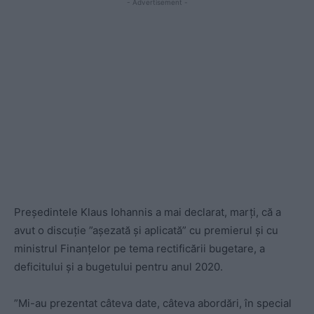
- Advertisement -
Preşedintele Klaus Iohannis a mai declarat, marţi, că a
avut o discuţie ”aşezată şi aplicată” cu premierul şi cu
ministrul Finanţelor pe tema rectificării bugetare, a
deficitului şi a bugetului pentru anul 2020.
”Mi-au prezentat câteva date, câteva abordări, în special