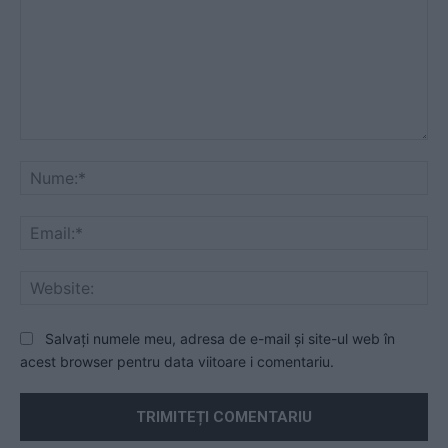
Comentariu:
Nu
Ema
Web
Salvați numele meu, adresa de e-mail și site-ul web în
acest browser pentru data viitoare i comentariu.