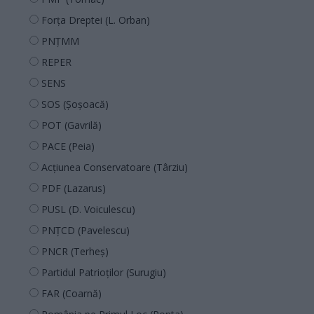
Forța Dreptei (L. Orban)
PNȚMM
REPER
SENS
SOS (Șoșoacă)
POT (Gavrilă)
PACE (Peia)
Acțiunea Conservatoare (Târziu)
PDF (Lazarus)
PUSL (D. Voiculescu)
PNȚCD (Pavelescu)
PNCR (Terheș)
Partidul Patrioților (Surugiu)
FAR (Coarnă)