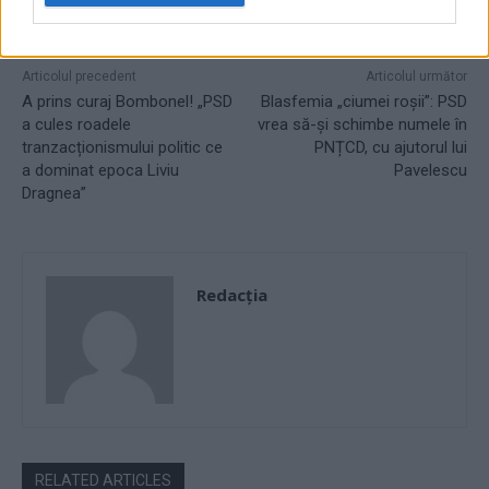
Articolul precedent
Articolul următor
A prins curaj Bombonel! „PSD
Blasfemia „ciumei roșii”: PSD
a cules roadele
vrea să-și schimbe numele în
tranzacționismului politic ce
PNȚCD, cu ajutorul lui
a dominat epoca Liviu
Pavelescu
Dragnea”
Redacţia
RELATED ARTICLES