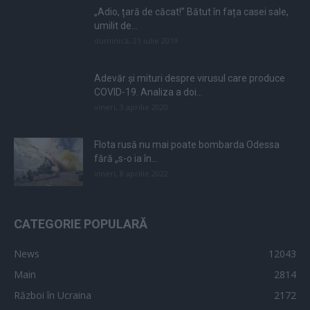
„Adio, țară de căcat!” Bătut în fața casei sale,
umilit de...
duminică, 21 iulie 2019
Adevăr și mituri despre virusul care produce
COVID-19. Analiza a doi...
vineri, 3 aprilie 2020
Flota rusă nu mai poate bombarda Odessa
fără „s-o ia în...
vineri, 8 aprilie 2022
CATEGORIE POPULARĂ
News
12043
Main
2814
Război în Ucraina
2172