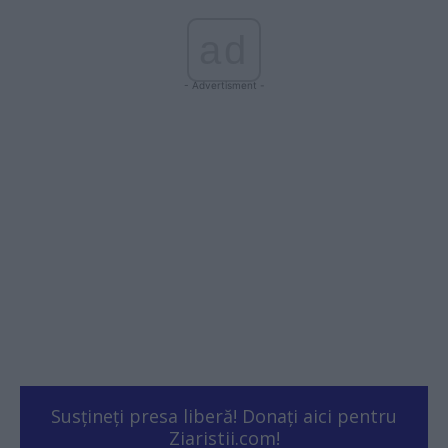
ad
- Advertisment -
Susțineți presa liberă! Donați aici pentru
Ziaristii.com!