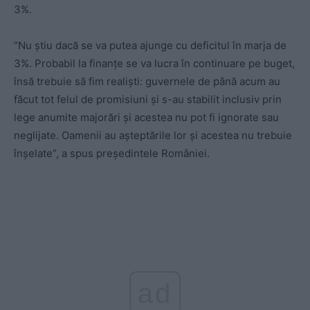
3%.
”Nu ştiu dacă se va putea ajunge cu deficitul în marja de
3%. Probabil la finanţe se va lucra în continuare pe buget,
însă trebuie să fim realişti: guvernele de până acum au
făcut tot felul de promisiuni și s-au stabilit inclusiv prin
lege anumite majorări şi acestea nu pot fi ignorate sau
neglijate. Oamenii au aşteptările lor şi acestea nu trebuie
înşelate”, a spus președintele României.
ad