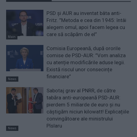
PSD și AUR au inventat bâta anti-
Fritz. ”Metoda e cea din 1945: întâi
alegem omul, apoi facem legea cu
care să scăpăm de el”
Main
Comisia Europeană, după ororile
comise de PSD-AUR: ”Vom analiza
cu atenție modificările aduse legii.
Există riscul unor consecințe
financiare”
News
Sabotaj grav al PNRR, de către
tabăra anti-europeană PSD-AUR:
pierdem 5 miliarde de euro și nu
câștigăm niciun kilowatt! Explicațiile
convingătoare ale ministrului
Pîslaru
News