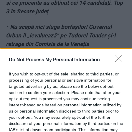
și ce procente au obținut cei 14 candidați. Top
3 în fiecare județ
*
Nu scapă nici sluga borfașilor! Guvernul
Orban îl „ievaluează” pe Tudorel Toader și-l
retrage din Comisia de la Veneția
*
Birchall are dovada: Dăncilă a vrut Ordonanța
Do Not Process My Personal Information
13, conform mesajelor schimbate de cele două
If you wish to opt-out of the sale, sharing to third parties, or
în februarie 2017
processing of your personal or sensitive information for
targeted advertising by us, please use the below opt-out
*
Jaful României prin metoda „Al Capone” şi
section to confirm your selection. Please note that after your
opt-out request is processed you may continue seeing
buget „dublu”. Iese la iveală falimentul de ţară
interest-based ads based on personal information utilized by
după PSD
us or personal information disclosed to third parties prior to
your opt-out. You may separately opt-out of the further
disclosure of your personal information by third parties on the
*
Un nou „caz Sorina”, în Caraş Severin! Încă o
IAB’s list of downstream participants. This information may