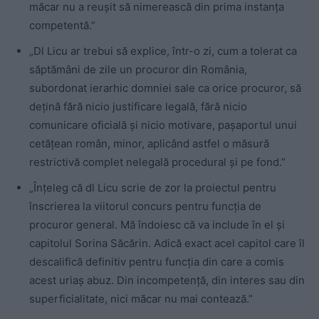
măcar nu a reușit să nimerească din prima instanța
competentă.”
„Dl Licu ar trebui să explice, într-o zi, cum a tolerat ca
săptămâni de zile un procuror din România,
subordonat ierarhic domniei sale ca orice procuror, să
dețină fără nicio justificare legală, fără nicio
comunicare oficială și nicio motivare, pașaportul unui
cetățean român, minor, aplicând astfel o măsură
restrictivă complet nelegală procedural și pe fond.”
„Înțeleg că dl Licu scrie de zor la proiectul pentru
înscrierea la viitorul concurs pentru funcția de
procuror general. Mă îndoiesc că va include în el și
capitolul Sorina Săcărin. Adică exact acel capitol care îl
descalifică definitiv pentru funcția din care a comis
acest uriaș abuz. Din incompetență, din interes sau din
superficialitate, nici măcar nu mai contează.”