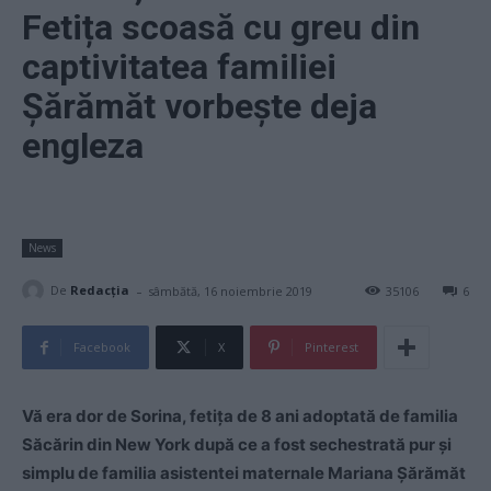
Fetița scoasă cu greu din
captivitatea familiei
Șărămăt vorbește deja
engleza
News
-
De
Redacţia
sâmbătă, 16 noiembrie 2019
35106
6
Facebook
X
Pinterest
Vă era dor de Sorina, fetița de 8 ani adoptată de familia
Săcărin din New York după ce a fost sechestrată pur și
simplu de familia asistentei maternale Mariana Șărămăt