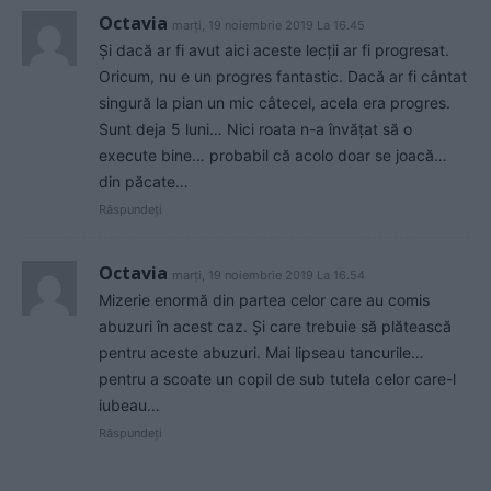
Octavia
marți, 19 noiembrie 2019 La 16.45
Și dacă ar fi avut aici aceste lecții ar fi progresat.
Oricum, nu e un progres fantastic. Dacă ar fi cântat
singură la pian un mic câtecel, acela era progres.
Sunt deja 5 luni… Nici roata n-a învățat să o
execute bine… probabil că acolo doar se joacă…
din păcate…
Răspundeți
Octavia
marți, 19 noiembrie 2019 La 16.54
Mizerie enormă din partea celor care au comis
abuzuri în acest caz. Și care trebuie să plătească
pentru aceste abuzuri. Mai lipseau tancurile…
pentru a scoate un copil de sub tutela celor care-l
iubeau…
Răspundeți