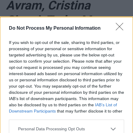
Avram, Cristina
Șincai, Tudor Mușat
Do Not Process My Personal Information
*
În timp ce românii
If you wish to opt-out of the sale, sharing to third parties, or
processing of your personal or sensitive information for
erau gazați în Piața
targeted advertising by us, please use the below opt-out
section to confirm your selection. Please note that after your
Victoriei, Dragnea
opt-out request is processed you may continue seeing
interest-based ads based on personal information utilized by
us or personal information disclosed to third parties prior to
chefuia la Scroviștea.
your opt-out. You may separately opt-out of the further
disclosure of your personal information by third parties on the
Ți-a plăcut, Bușcule?
IAB’s list of downstream participants. This information may
also be disclosed by us to third parties on the
IAB’s List of
S-au asortat icrele
Downstream Participants
that may further disclose it to other
third parties.
negre cu șampania
Personal Data Processing Opt Outs