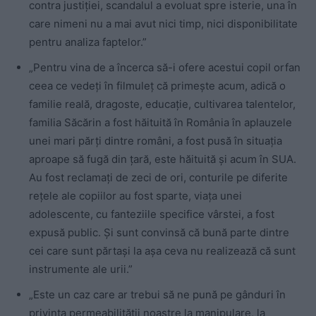
contra justiției, scandalul a evoluat spre isterie, una în
care nimeni nu a mai avut nici timp, nici disponibilitate
pentru analiza faptelor.”
„Pentru vina de a încerca să-i ofere acestui copil orfan
ceea ce vedeți în filmuleț că primește acum, adică o
familie reală, dragoste, educație, cultivarea talentelor,
familia Săcărin a fost hăituită în România în aplauzele
unei mari părți dintre români, a fost pusă în situația
aproape să fugă din țară, este hăituită și acum în SUA.
Au fost reclamați de zeci de ori, conturile pe diferite
rețele ale copiilor au fost sparte, viața unei
adolescente, cu fanteziile specifice vârstei, a fost
expusă public. Și sunt convinsă că bună parte dintre
cei care sunt părtași la așa ceva nu realizează că sunt
instrumente ale urii.”
„Este un caz care ar trebui să ne pună pe gânduri în
privința permeabilității noastre la manipulare, la