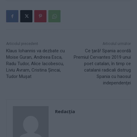
Articolul precedent
Articolul următor
Klaus Iohannis va dezbate cu
Ce ţară! Spania acordă
Moise Guran, Andreea Esca,
Premiul Cervantes 2019 unui
Radu Tudor, Alice Iacobescu,
poet catalan, în timp ce
Liviu Avram, Cristina Șincai,
catalanii radicali distrug
Tudor Mușat
Spania cu haosul
independenţei
Redacţia