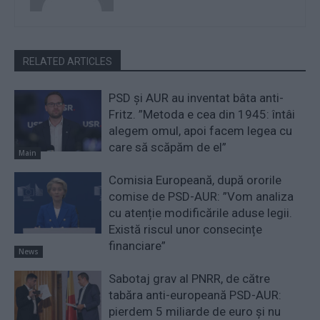
RELATED ARTICLES
PSD și AUR au inventat bâta anti-
Fritz. ”Metoda e cea din 1945: întâi
alegem omul, apoi facem legea cu
care să scăpăm de el”
Main
Comisia Europeană, după ororile
comise de PSD-AUR: ”Vom analiza
cu atenție modificările aduse legii.
Există riscul unor consecințe
financiare”
News
Sabotaj grav al PNRR, de către
tabăra anti-europeană PSD-AUR:
pierdem 5 miliarde de euro și nu