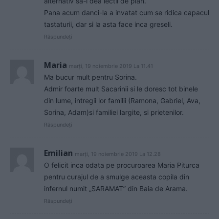
alternativ sa-i dea lectii de pian.
Pana acum danci-la a invatat cum se ridica capacul
tastaturii, dar si la asta face inca greseli.
Răspundeți
Maria
marți, 19 noiembrie 2019 La 11.41
Ma bucur mult pentru Sorina.
Admir foarte mult Sacarinii si le doresc tot binele
din lume, intregii lor familii (Ramona, Gabriel, Ava,
Sorina, Adam)si familiei largite, si prietenilor.
Răspundeți
Emilian
marți, 19 noiembrie 2019 La 12.28
O felicit inca odata pe procuroarea Maria Piturca
pentru curajul de a smulge aceasta copila din
infernul numit „SARAMAT” din Baia de Arama.
Răspundeți