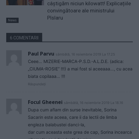
câștigăm niciun kilowatt! Explicațiile
convingătoare ale ministrului
Pîslaru
News
6 COMENTARII
Paul Parvu
sâmbătă, 16 noiembrie 2019 La 17.25
Ceee… MIZERIE-MARCA-P.S.D.-A.L.D.E. (adica:
„CIUMA-ROSIE” !!!) a mai fost si aceeaaa…, cu acea
biata copilaaa… !!!
Răspundeți
Focul Gheenei
sâmbătă, 16 noiembrie 2019 La 18.16
Dupa cum aflam din surse inevitable, Sorina
Sacarin este aceea, care ii da lectii de limba
engleza balabustei danci-la,
dar cum aceasta este grea de cap, Sorina incearca