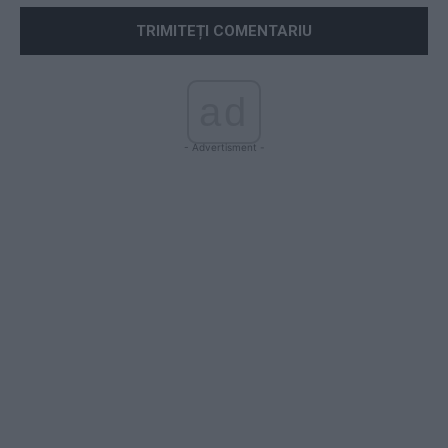
ad
- Advertisment -