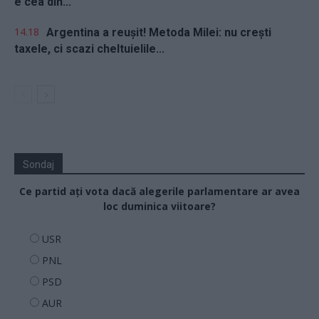
e cea din...
14.18
Argentina a reușit! Metoda Milei: nu crești
taxele, ci scazi cheltuielile...
Sondaj
Ce partid ați vota dacă alegerile parlamentare ar avea
loc duminica viitoare?
USR
PNL
PSD
AUR