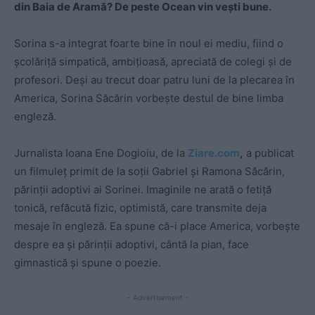
din Baia de Aramă? De peste Ocean vin vești bune.
Sorina s-a integrat foarte bine în noul ei mediu, fiind o
școlăriță simpatică, ambițioasă, apreciată de colegi și de
profesori. Deși au trecut doar patru luni de la plecarea în
America, Sorina Săcărin vorbește destul de bine limba
engleză.
Jurnalista Ioana Ene Dogioiu, de la
Ziare.com
,
a publicat
un filmuleț primit de la soții Gabriel și Ramona Săcărin,
părinții adoptivi ai Sorinei. Imaginile ne arată o fetiță
tonică, refăcută fizic, optimistă, care transmite deja
mesaje în engleză. Ea spune că-i place America, vorbește
despre ea și părinții adoptivi, cântă la pian, face
gimnastică și spune o poezie.
- Advertisement -