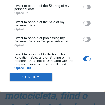
franțuzească?
I want to opt-out of the Sharing of my
personal data.
Opted In
*
El e individul din
I want to opt-out of the Sale of my
Personal Data.
Opted In
MAI care a făcut
I want to opt-out of processing my
Personal Data for Targeted Advertising.
legătura între Carmen
Opted In
I want to opt-out of Collection, Use,
Dan, jandarmi și
Retention, Sale, and/or Sharing of my
Personal Data that Is Unrelated with the
Purposes for which it was collected.
Opted Out
huligani pe 10 august!
CONFIRM
S-a deplasat cu
motocicleta, fiind o