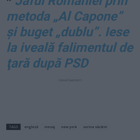
*
Jaful României prin
metoda „Al Capone”
şi buget „dublu”. Iese
la iveală falimentul de
ţară după PSD
- Advertisement -
TAGS
engleză
mesaj
new york
sorina săcărin