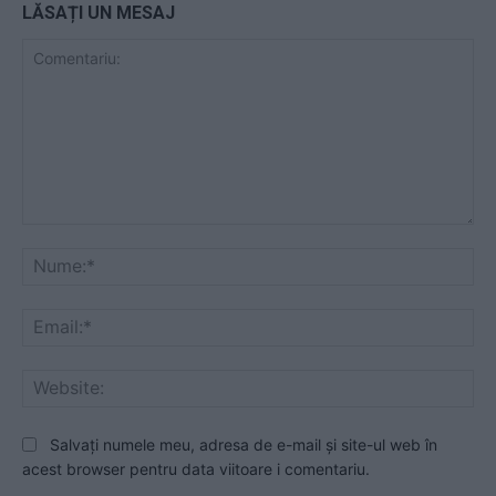
LĂSAȚI UN MESAJ
Comentariu:
Nu
Ema
Web
Salvați numele meu, adresa de e-mail și site-ul web în
acest browser pentru data viitoare i comentariu.