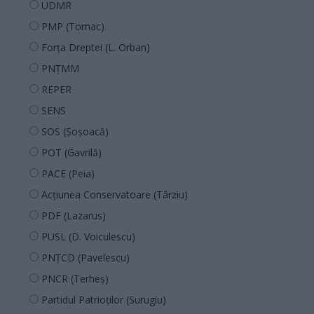
UDMR
PMP (Tomac)
Forța Dreptei (L. Orban)
PNȚMM
REPER
SENS
SOS (Șoșoacă)
POT (Gavrilă)
PACE (Peia)
Acțiunea Conservatoare (Târziu)
PDF (Lazarus)
PUSL (D. Voiculescu)
PNȚCD (Pavelescu)
PNCR (Terheș)
Partidul Patrioților (Surugiu)