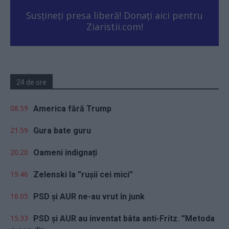
Susțineți presa liberă! Donați aici pentru
Ziaristii.com!
24 de ore
08.59
America fără Trump
21.59
Gura bate guru
20.20
Oameni indignați
19.46
Zelenski la ”rușii cei mici”
16.05
PSD și AUR ne-au vrut în junk
15.33
PSD și AUR au inventat bâta anti-Fritz. ”Metoda