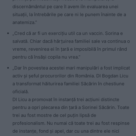
discernământul pe care îl avem iîn evaluarea unei
situații, la întrebările pe care ni le punem înainte de a
anatemiza.”
„Cred că ar fi un exercițiu util ca un vaccin. Sorina e
salvată. Chiar dacă hărțuirea familiei sale va continua o
vreme, revenirea ei în țară e imposibilă în primul rând
pentru că însăși copila nu vrea.”
„Dar în povestea acestei mari manipulări a fost implicat
activ și șeful procurorilor din România. Dl Bogdan Licu
a transformat hăiturirea familiei Săcărin în chestiune
oficială.
Dl Licu a promovat în instanță trei acțiuni distincte
pentru a opri plecarea din țară a Sorinei Săcărin. Toate
trei au fost mostre de cel puțin lipsă de
profesionalism. Nu numai că toate trei au fost respinse
de instanțe, fond și apel, dar cu una dintre ele nici