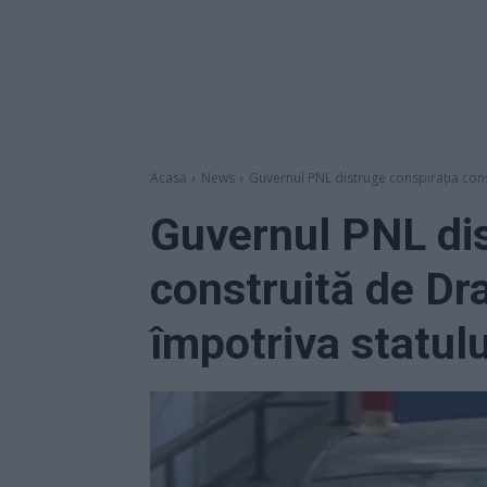
Acasă
News
Guvernul PNL distruge conspirația con
Guvernul PNL dis
construită de D
împotriva statul