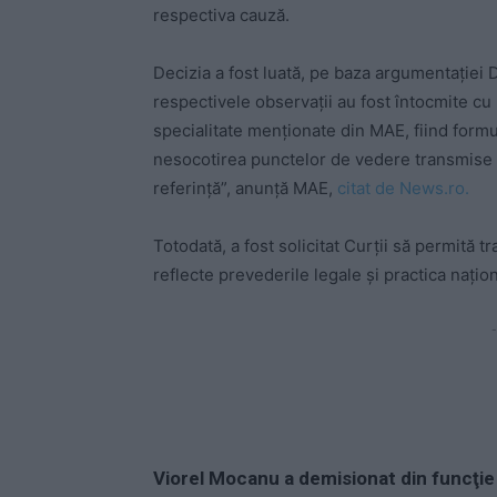
respectiva cauză.
Decizia a fost luată, pe baza argumentaţiei
respectivele observaţii au fost întocmite cu
specialitate menţionate din MAE, fiind formu
nesocotirea punctelor de vedere transmise 
referinţă”, anunţă MAE,
citat de News.ro.
Totodată, a fost solicitat Curţii să permită 
reflecte prevederile legale şi practica naţion
-
Viorel Mocanu a demisionat din funcţie 