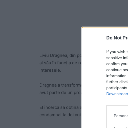
Do Not Pr
If you wish 
Liviu Dragnea, din poziția de președinte PSD
sensitive in
al său în funcția de reprezentant al statului
confirm you
continue se
interesele.
information 
further disc
Dragnea a transformat această poziție într
participants
avut parte de un proces corect.
Downstream 
El încerca să obțină astfel anularea pedepse
condamnat la doi ani de închisoare cu suspe
Persona