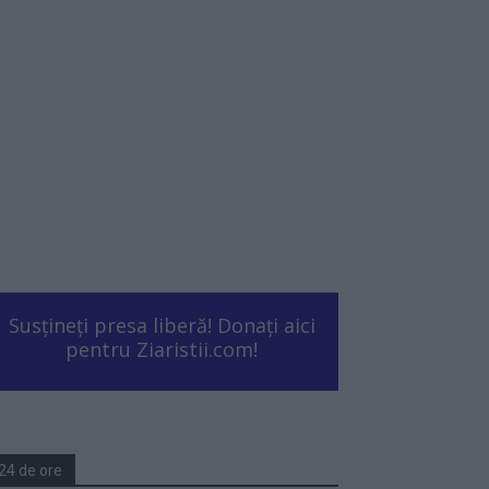
Susțineți presa liberă! Donați aici
pentru Ziaristii.com!
24 de ore