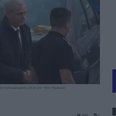
 din închisoare pentru 24 de ore - Foto: Facebook
4009
2