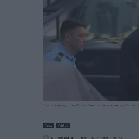
Liviu Dragnea primește o a doua permisie și va ieși din nou
News
Politică
-
De
Redacţia
miercuri, 13 noiembrie 2019