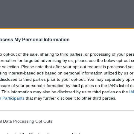
ocess My Personal Information
to opt-out of the sale, sharing to third parties, or processing of your per
, când partidul era la guvernare, a numit un acolit de-
formation for targeted advertising by us, please use the below opt-out s
 român la curtea drepturilor omului pentru a-i servi
r selection. Please note that after your opt-out request is processed y
eing interest-based ads based on personal information utilized by us or
disclosed to third parties prior to your opt-out. You may separately opt-
losure of your personal information by third parties on the IAB’s list of
-una în care depunea memorii la CEDO, acuzând că nu a
. This information may also be disclosed by us to third parties on the
IA
Participants
that may further disclose it to other third parties.
i în Dosarul Referendumului, atunci când a fost
ndare pentru furt de voturi.
l Data Processing Opt Outs