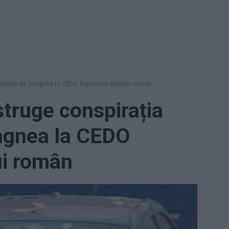
struită de Dragnea la CEDO împotriva statului român
truge conspirația
ragnea la CEDO
ui român