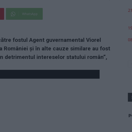
21
WhatsApp
19
către fostul Agent guvernamental Viorel
08
 României şi în alte cauze similare au fost
în detrimentul intereselor statului român”,
p