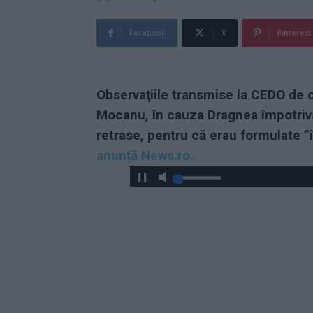
Facebook
X
Pinterest
Observaţiile transmise la CEDO de 
Mocanu, în cauza Dragnea împotriva
retrase, pentru că erau formulate ”
anunță News.ro.