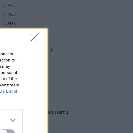
PNL
PSD
AUR
UDMR
PMP (Tomac)
Forța Dreptei (L. Orban)
sonal or
PNȚMM
ection to
ou may
REPER
 personal
SENS
out of the
 downstream
SOS (Șoșoacă)
B’s List of
POT (Gavrilă)
PACE (Peia)
Acțiunea Conservatoare (Târziu)
PDF (Lazarus)
PUSL (D. Voiculescu)