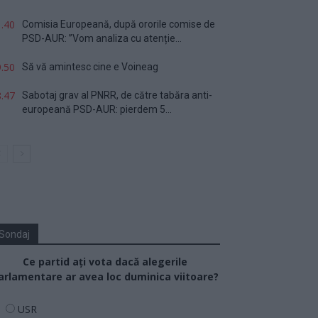
.40
Comisia Europeană, după ororile comise de
PSD-AUR: ”Vom analiza cu atenție...
.50
Să vă amintesc cine e Voineag
.47
Sabotaj grav al PNRR, de către tabăra anti-
europeană PSD-AUR: pierdem 5...
Sondaj
Ce partid ați vota dacă alegerile
arlamentare ar avea loc duminica viitoare?
USR