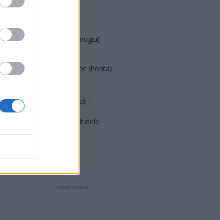
PNȚCD (Pavelescu)
PNCR (Terheș)
Partidul Patrioților (Surugiu)
FAR (Coarnă)
România pe Primul Loc (Ponta)
Altul
Arată rezultatele
Arhiva sondajelor
- Advertisment -