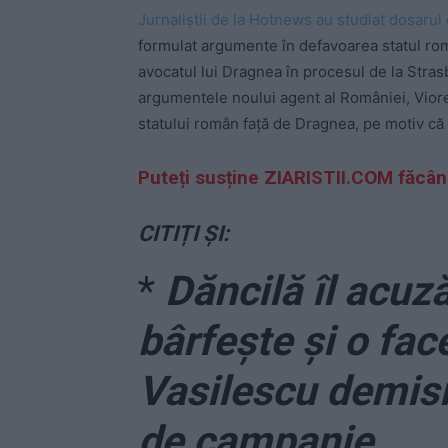
Jurnaliştii de la Hotnews au studiat dosaru
formulat argumente în defavoarea statul româ
avocatul lui Dragnea în procesul de la Stras
argumentele noului agent al României, Viore
statului român faţă de Dragnea, pe motiv că 
Puteți susține ZIARISTII.COM făcâ
CITIȚI ȘI:
*
Dăncilă îl acuz
bârfește și o fac
Vasilescu demis
de campanie