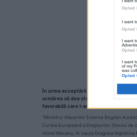
I want t
-
Opted 
I want t
Opted 
I want 
Advertis
Opted 
I want t
of my P
was col
Opted 
În urma acceptării de către CEDO a unui
urmărea să dea statul român în judecată
favorabilă care l-ar fi scăpat de pedeap
”Ministrul Afacerilor Externe Bogdan Auresc
Curtea Europeană a Drepturilor Omului de 
Viorel Mocanu, în cauza Dragnea împotriva R