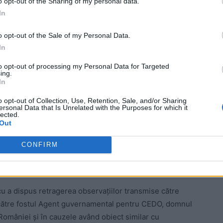
o opt-out of the Sharing of my personal data.
 Advertisement -
In
o opt-out of the Sale of my Personal Data.
In
to opt-out of processing my Personal Data for Targeted
ing.
In
o opt-out of Collection, Use, Retention, Sale, and/or Sharing
ersonal Data that Is Unrelated with the Purposes for which it
lected.
Out
CONFIRM
 raport favorabil cauzei lui Dragnea, acesta
 la Curtea Europeană și să obțină o soluție
să.
u a dispus retragerea observaţiilor transmise către
către fostul Agent guvernamental pentru CEDO, domnul
omâniei şi în cauzele având obiect similar cu