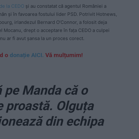
l de la CEDO
şi au constatat că agentul României a
n şi în favoarea fostului lider PSD. Potrivit Hotnews,
bourg, irlandezul Bernard O’Connor, a folosit deja
l Mocanu, drept o acceptare în faţa CEDO a culpei
nu ar fi avut şansa la un proces corect.
nd o
donație AICI.
Vă mulțumim!
ă pe Manda că o
e proastă. Olguța
ionează din echipa