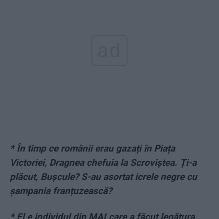
ad
*
În timp ce românii erau gazați în Piața
Victoriei, Dragnea chefuia la Scroviștea. Ți-a
plăcut, Bușcule? S-au asortat icrele negre cu
șampania franțuzească?
*
El e individul din MAI care a făcut legătura