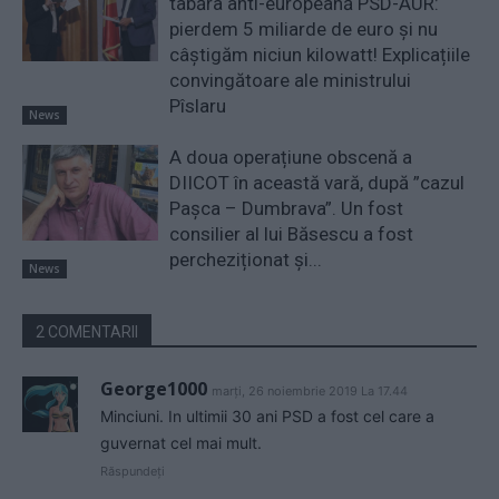
tabăra anti-europeană PSD-AUR:
pierdem 5 miliarde de euro și nu
câștigăm niciun kilowatt! Explicațiile
convingătoare ale ministrului
Pîslaru
News
A doua operațiune obscenă a
DIICOT în această vară, după ”cazul
Pașca – Dumbrava”. Un fost
consilier al lui Băsescu a fost
percheziționat și...
News
2 COMENTARII
George1000
marți, 26 noiembrie 2019 La 17.44
Minciuni. In ultimii 30 ani PSD a fost cel care a
guvernat cel mai mult.
Răspundeți