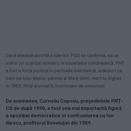
Dacă această dorință a liderilor PSD se confirmă, ea va
stârni un scandal monstru în societatea românească. PNȚ
a fost o forță politică în perioada interbelică, avându-l ca
lider pe Iuliu Maniu, părinte al Marii Uniri, mort la Sighet,
în 1953, fiind aruncat în închisoare de comuniști.
De asemenea, Corneliu Coposu, președintele PNȚ-
CD de după 1990, a fost cea mai importantă figură
a opoziției democratice în confruntarea cu Ion
Iliescu, profitorul Revoluției din 1989.