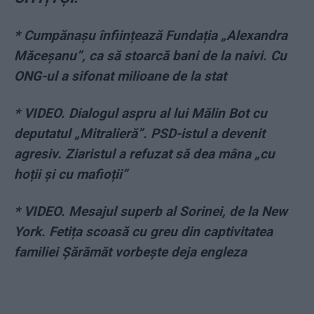
*
Cumpănașu înființează Fundația „Alexandra
Măceșanu”, ca să stoarcă bani de la naivi. Cu
ONG-ul a sifonat milioane de la stat
*
VIDEO. Dialogul aspru al lui Mălin Bot cu
deputatul „Mitralieră”. PSD-istul a devenit
agresiv. Ziaristul a refuzat să dea mâna „cu
hoții și cu mafioții”
*
VIDEO. Mesajul superb al Sorinei, de la New
York. Fetița scoasă cu greu din captivitatea
familiei Șărămăt vorbește deja engleza