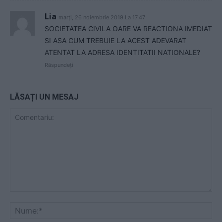
Lia
marți, 26 noiembrie 2019 La 17.47
SOCIETATEA CIVILA OARE VA REACTIONA IMEDIAT
SI ASA CUM TREBUIE LA ACEST ADEVARAT
ATENTAT LA ADRESA IDENTITATII NATIONALE?
Răspundeți
LĂSAȚI UN MESAJ
Comentariu:
Nu