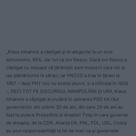
„Klaus Iohannis a câștigat și el alegerile la un scor
astronomic, 65%, dar tot ca Ion Iliescu. Dacă Ion Iliescu a
câștigat cu mesajul că țărăniștii sunt moșierii care vin și
iau pământurile la săraci, iar PNȚCD a tras în țărani la
1907 – deși PNȚ nici nu exista atunci, s-a înființat în 1926
-, DECI TOT PE DISCURSUL MANIPULĂRII ȘI URII, Klaus
Iohannis a câștigat aruncând în spinarea PSD tot răul
guvernărilor din ultimii 30 de ani, din care 20 de ani au
fost la putere Președinți ai dreptei! Timp în care guverne
de dreapta, de la CDR, Alianța DA, PNL, PDL, USL, Cioloș
au avut responsabilități la fel de mari ca și guvernele