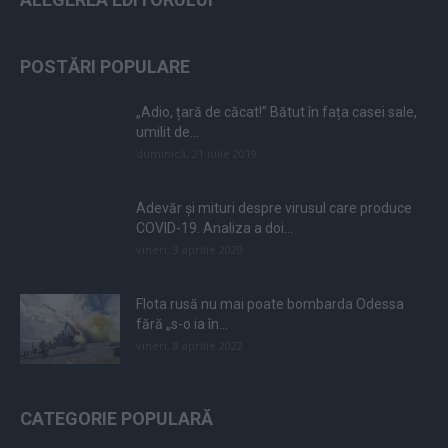
POSTĂRI POPULARE
„Adio, țară de căcat!” Bătut în fața casei sale,
umilit de...
duminică, 21 iulie 2019
Adevăr și mituri despre virusul care produce
COVID-19. Analiza a doi...
vineri, 3 aprilie 2020
Flota rusă nu mai poate bombarda Odessa
fără „s-o ia în...
vineri, 8 aprilie 2022
CATEGORIE POPULARĂ