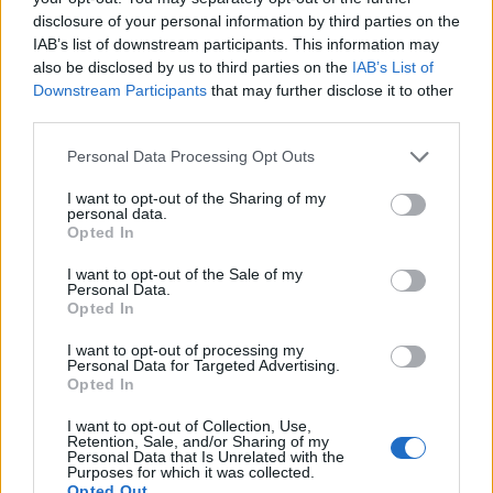
disclosure of your personal information by third parties on the
*
Birchall are dovada: Dăncilă a vrut Ordonanța
IAB’s list of downstream participants. This information may
13, conform mesajelor schimbate de cele două
also be disclosed by us to third parties on the
IAB’s List of
în februarie 2017
Downstream Participants
that may further disclose it to other
third parties.
*
Jaful României prin metoda „Al Capone” şi
Personal Data Processing Opt Outs
buget „dublu”. Iese la iveală falimentul de ţară
I want to opt-out of the Sharing of my
după PSD
personal data.
Opted In
*
Un nou „caz Sorina”, în Caraş Severin! Încă o
I want to opt-out of the Sale of my
Personal Data.
asistentă maternală blochează, în faţa casei, o
Opted In
sentinţă definitivă de adopţie
I want to opt-out of processing my
Personal Data for Targeted Advertising.
Opted In
*
Guvernul PNL distruge conspirația construită
de Dragnea la CEDO împotriva statului român
I want to opt-out of Collection, Use,
Retention, Sale, and/or Sharing of my
Personal Data that Is Unrelated with the
- Advertisement -
Purposes for which it was collected.
Opted Out