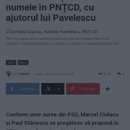
numele în PNȚCD, cu
ajutorul lui Pavelescu
PNȚ-CD a ajuns de la valorile morale cultivate de Corneliu Coposu la
"mizeriile" lui Aurelian Pavelescu care a pus partidul în brațele baronilor PSD
Main
News
-
De
admin
marți, 26 noiembrie 2019
8779
2
Facebook
X
Pinterest
Conform unor surse din PSD, Marcel Ciolacu
și Paul Stănescu se pregătesc să propună în