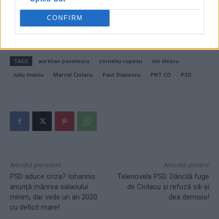
CONFIRM
TAGS
aurelian pavelescu
corneliu coposu
ion iliescu
iuliu maniu
Marcel Ciolacu
Paul Stanescu
PNT-CD
PSD
Articolul precedent
Articolul următor
PSD aduce criza? Iohannis
Telenovela PSD. Dăncilă fuge
anunță mărirea salariului
de Ciolacu și refuză să-și
minim, dar vede un an 2020
dea demisia!
cu deficit mare!