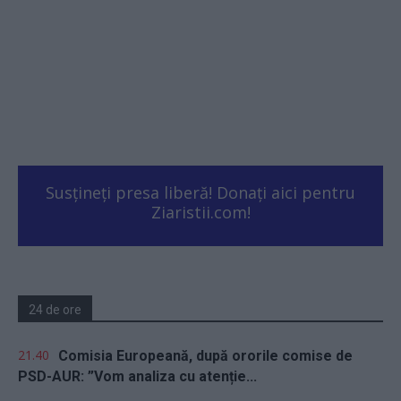
Susțineți presa liberă! Donați aici pentru
Ziaristii.com!
24 de ore
21.40
Comisia Europeană, după ororile comise de
PSD-AUR: ”Vom analiza cu atenție...