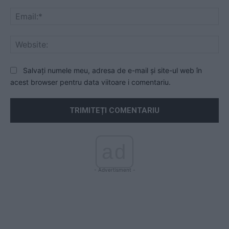
Ema
Web
Salvați numele meu, adresa de e-mail și site-ul web în
acest browser pentru data viitoare i comentariu.
ad
- Advertisment -