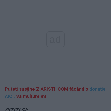
ad
Puteți susține ZIARISTII.COM făcând o
donație
AICI.
Vă mulțumim!
CITIȚI ȘI: