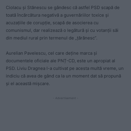
Ciolacu și Stănescu se gândesc că astfel PSD scapă de
toată încărcătura negativă a guvernăriilor toxice și
acuzațiile de corupție, scapă de asocierea cu
comunismul, dar realizează o legătură și cu votanții săi
din mediul rural prin termenul de „țărănesc”.
Aurelian Pavelescu, cel care deține marca și
documentele oficiale ale PNȚ-CD, este un apropiat al
PSD. Liviu Dragnea l-a cultivat pe acesta multă vreme, un
indiciu că avea de gând ca la un moment dat să propună
și el această mișcare.
- Advertisement -