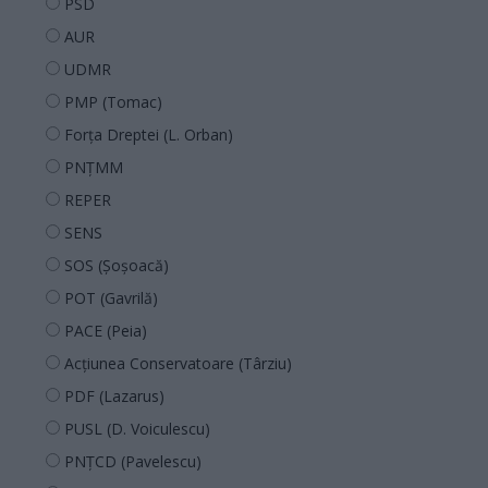
PSD
AUR
UDMR
PMP (Tomac)
Forța Dreptei (L. Orban)
PNȚMM
REPER
SENS
SOS (Șoșoacă)
POT (Gavrilă)
PACE (Peia)
Acțiunea Conservatoare (Târziu)
PDF (Lazarus)
PUSL (D. Voiculescu)
PNȚCD (Pavelescu)