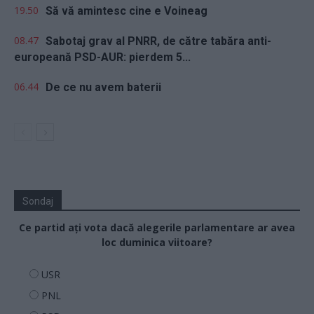
19.50
Să vă amintesc cine e Voineag
08.47
Sabotaj grav al PNRR, de către tabăra anti-
europeană PSD-AUR: pierdem 5...
06.44
De ce nu avem baterii
Sondaj
Ce partid ați vota dacă alegerile parlamentare ar avea
loc duminica viitoare?
USR
PNL