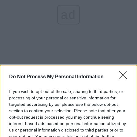
ad
*
Rezultate finale pentru primul tur: câte voturi
Do Not Process My Personal Information
și ce procente au obținut cei 14 candidați. Top
If you wish to opt-out of the sale, sharing to third parties, or
3 în fiecare județ
processing of your personal or sensitive information for
targeted advertising by us, please use the below opt-out
*
Nu scapă nici sluga borfașilor! Guvernul
section to confirm your selection. Please note that after your
opt-out request is processed you may continue seeing
Orban îl „ievaluează” pe Tudorel Toader și-l
interest-based ads based on personal information utilized by
retrage din Comisia de la Veneția
us or personal information disclosed to third parties prior to
your opt-out. You may separately opt-out of the further