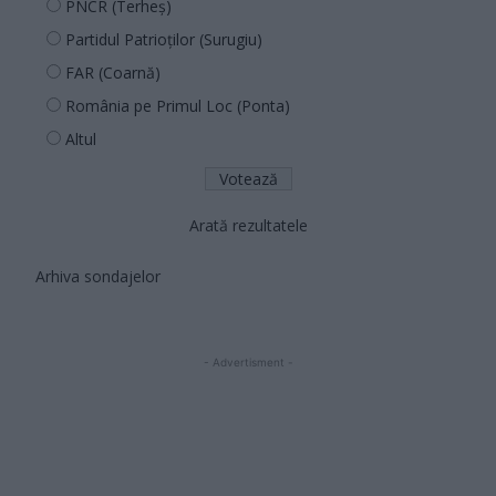
PNCR (Terheș)
Partidul Patrioților (Surugiu)
FAR (Coarnă)
România pe Primul Loc (Ponta)
Altul
Arată rezultatele
Arhiva sondajelor
- Advertisment -