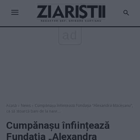
ad
Acasă
News
Cumpănașu înființează Fundația "Alexandra Măceșanu",
ca să stoarcă bani de la naivi....
Cumpănașu înființează
Fundația „Alexandra