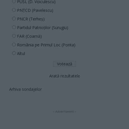
PUSL (D. Voiculescu)
PNȚCD (Pavelescu)
PNCR (Terheș)
Partidul Patrioților (Surugiu)
FAR (Coarnă)
România pe Primul Loc (Ponta)
Altul
Arată rezultatele
Arhiva sondajelor
- Advertisment -