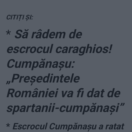
CITIȚI ȘI:
*
Să râdem de
escrocul caraghios!
Cumpănașu:
„Președintele
României va fi dat de
spartanii-cumpănași”
*
Escrocul Cumpănașu a ratat