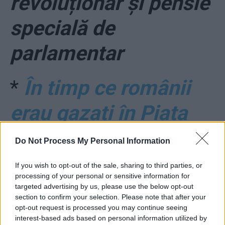
revoluționar și pensie
specială de
parlamentar
*
În timp ce românii
erau gazați în Piața
Victoriei, Dragnea
Do Not Process My Personal Information
chefuia la Scroviștea.
If you wish to opt-out of the sale, sharing to third parties, or
processing of your personal or sensitive information for
Ți-a plăcut, Bușcule?
targeted advertising by us, please use the below opt-out
section to confirm your selection. Please note that after your
S-au asortat icrele
opt-out request is processed you may continue seeing
interest-based ads based on personal information utilized by