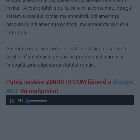
învins: „A fost o bătălie dură, care m-a consumat. Întregul
sistem al statului român mă amenință. Mă amenință
procurorii, mă amenință polițiștii, mă amenință clanurile
interlope…”
Amenințarea procurorilor e reală: se strâng dosarele în
jurul lui Cumpănașu, un escroc profesionist, care s-a
îmbogățit prin căpușarea statului român.
Puteți susține ZIARISTII.COM făcând o
donație
AICI.
Vă mulțumim!