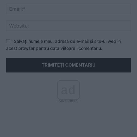
Ema
Web
Salvați numele meu, adresa de e-mail și site-ul web în
acest browser pentru data viitoare i comentariu.
ad
- Advertisment -