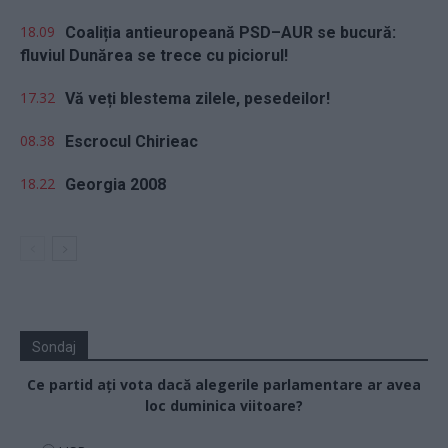
18.09
Coaliția antieuropeană PSD–AUR se bucură:
fluviul Dunărea se trece cu piciorul!
17.32
Vă veți blestema zilele, pesedeilor!
08.38
Escrocul Chirieac
18.22
Georgia 2008
Sondaj
Ce partid ați vota dacă alegerile parlamentare ar avea
loc duminica viitoare?