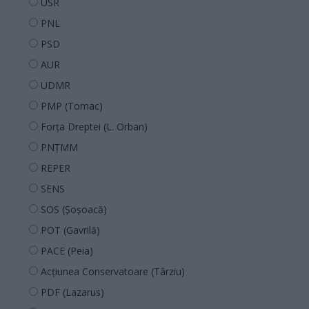
USR
PNL
PSD
AUR
UDMR
PMP (Tomac)
Forța Dreptei (L. Orban)
PNȚMM
REPER
SENS
SOS (Șoșoacă)
POT (Gavrilă)
PACE (Peia)
Acțiunea Conservatoare (Târziu)
PDF (Lazarus)