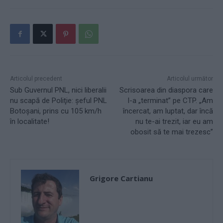
Articolul precedent
Articolul următor
Sub Guvernul PNL, nici liberalii
Scrisoarea din diaspora care
nu scapă de Poliţie: şeful PNL
l-a „terminat” pe CTP. „Am
Botoşani, prins cu 105 km/h
încercat, am luptat, dar încă
în localitate!
nu te-ai trezit, iar eu am
obosit să te mai trezesc”
Grigore Cartianu