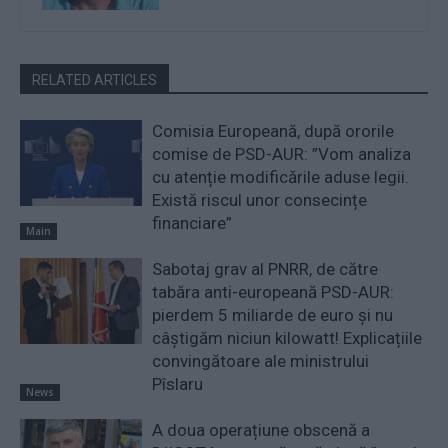
RELATED ARTICLES
Comisia Europeană, după ororile
comise de PSD-AUR: ”Vom analiza
cu atenție modificările aduse legii.
Există riscul unor consecințe
financiare”
Main
Sabotaj grav al PNRR, de către
tabăra anti-europeană PSD-AUR:
pierdem 5 miliarde de euro și nu
câștigăm niciun kilowatt! Explicațiile
convingătoare ale ministrului
Pîslaru
News
A doua operațiune obscenă a