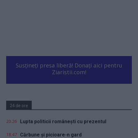
Susțineți presa liberă! Donați aici pentru
Ziaristii.com!
24 de ore
20.26
Lupta politicii românești cu prezentul
18.47
Cărbune și picioare-n gard