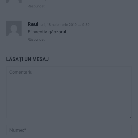
Răspundeți
Raul
luni, 18 noiembrie 2019 La 9.39
E inventiv găozarul….
Răspundeți
LĂSAȚI UN MESAJ
Comentariu:
Nu