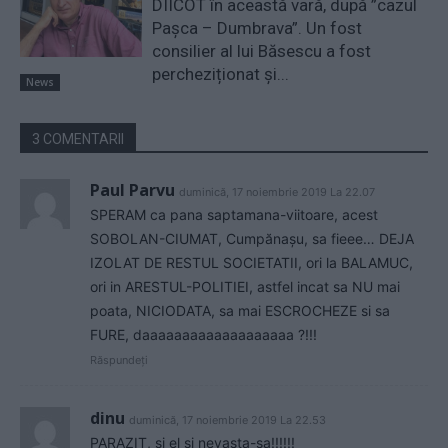
DIICOT în această vară, după ”cazul
Pașca – Dumbrava”. Un fost
consilier al lui Băsescu a fost
percheziționat și...
News
3 COMENTARII
Paul Parvu
duminică, 17 noiembrie 2019 La 22.07
SPERAM ca pana saptamana-viitoare, acest
SOBOLAN-CIUMAT, Cumpănașu, sa fieee… DEJA
IZOLAT DE RESTUL SOCIETATII, ori la BALAMUC,
ori in ARESTUL-POLITIEI, astfel incat sa NU mai
poata, NICIODATA, sa mai ESCROCHEZE si sa
FURE, daaaaaaaaaaaaaaaaaaa ?!!!
Răspundeți
dinu
duminică, 17 noiembrie 2019 La 22.53
PARAZIT, si el si nevasta-sa!!!!!!