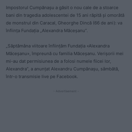
Impostorul Cumpănașu a găsit o nou cale de a stoarce
bani din tragedia adolescentei de 15 ani răpită și omorâtă
de monstrul din Caracal, Gheorghe Dincă (66 de ani): va
înființa Fundația „Alexandra Măceșanu”.
„Săptămâna viitoare înființăm Fundația «Alexandra
Măceșanu», împreună cu familia Măceșanu. Verișorii mei
mi-au dat permisiunea de a folosi numele fiicei lor,
Alexandra”, a anunțat Alexandru Cumpănașu, sâmbătă,
într-o transmisie live pe Facebook.
- Advertisement -