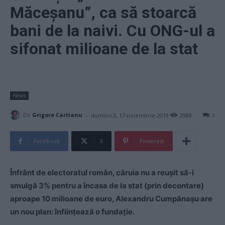
Măceșanu”, ca să stoarcă
bani de la naivi. Cu ONG-ul a
sifonat milioane de la stat
News
-
De
Grigore Cartianu
duminică, 17 noiembrie 2019
2988
3
Facebook
X
Pinterest
Înfrânt de electoratul român, căruia nu a reușit să-i
smulgă 3% pentru a încasa de la stat (prin decontare)
aproape 10 milioane de euro, Alexandru Cumpănașu are
un nou plan: înființează o fundație.