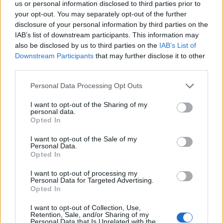
us or personal information disclosed to third parties prior to
negre cu șampania
your opt-out. You may separately opt-out of the further
disclosure of your personal information by third parties on the
franțuzească?
IAB’s list of downstream participants. This information may
also be disclosed by us to third parties on the
IAB’s List of
Downstream Participants
that may further disclose it to other
*
Orban îl repatriază
third parties.
Personal Data Processing Opt Outs
pe Zaharescu, uitat de
I want to opt-out of the Sharing of my
personal data.
PSD în Africa de Sud
Opted In
I want to opt-out of the Sale of my
de 6 ani, de pe
Personal Data.
Opted In
vremea lui Ponta
I want to opt-out of processing my
Personal Data for Targeted Advertising.
Opted In
*
Biet urs, ai nimerit în
I want to opt-out of Collection, Use,
Retention, Sale, and/or Sharing of my
Personal Data that Is Unrelated with the