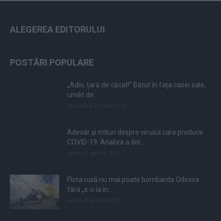
ALEGEREA EDITORULUI
POSTĂRI POPULARE
„Adio, țară de căcat!” Bătut în fața casei sale,
umilit de...
duminică, 21 iulie 2019
Adevăr și mituri despre virusul care produce
COVID-19. Analiza a doi...
vineri, 3 aprilie 2020
Flota rusă nu mai poate bombarda Odessa
fără „s-o ia în...
vineri, 8 aprilie 2022