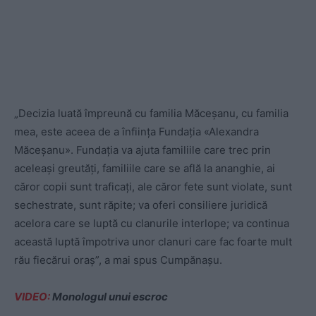
„Decizia luată împreună cu familia Măceșanu, cu familia
mea, este aceea de a înființa Fundația «Alexandra
Măceșanu». Fundația va ajuta familiile care trec prin
aceleași greutăți, familiile care se află la ananghie, ai
căror copii sunt traficați, ale căror fete sunt violate, sunt
sechestrate, sunt răpite; va oferi consiliere juridică
acelora care se luptă cu clanurile interlope; va continua
această luptă împotriva unor clanuri care fac foarte mult
rău fiecărui oraș”, a mai spus Cumpănașu.
VIDEO:
Monologul unui escroc