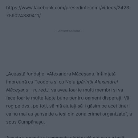
https://www.facebook.com/presedintecnmr/videos/2423
759024389411/
- Advertisement -
„Această fundație, «Alexandra Măceșanu, înființată
împreună cu Teodora și cu Nelu
(părinții Alexandrei
Măceșanu – n. red.),
va avea foarte mulți membri și va
face foarte multe fapte bune pentru oameni disperați. Vă
rog pe dvs., pe toți, să mă ajutați să-i găsim pe acei tineri
ca nu mai au șansa de a ieși din zona crimei organizate”, a
spus Cumpănașu.
Acesta a descris și campania electorală din care a ieșit