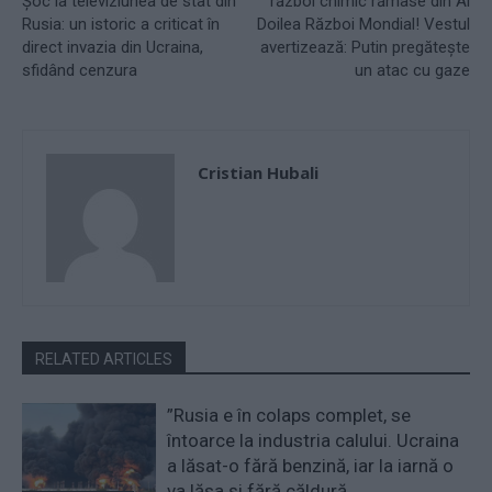
Șoc la televiziunea de stat din
război chimic rămase din Al
Rusia: un istoric a criticat în
Doilea Război Mondial! Vestul
direct invazia din Ucraina,
avertizează: Putin pregătește
sfidând cenzura
un atac cu gaze
Cristian Hubali
RELATED ARTICLES
”Rusia e în colaps complet, se
întoarce la industria calului. Ucraina
a lăsat-o fără benzină, iar la iarnă o
va lăsa și fără căldură....