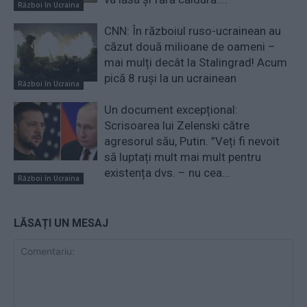
Război în Ucraina
CNN: În războiul ruso-ucrainean au
căzut două milioane de oameni –
mai mulți decât la Stalingrad! Acum
pică 8 ruși la un ucrainean
Război în Ucraina
Un document excepțional:
Scrisoarea lui Zelenski către
agresorul său, Putin. ”Veți fi nevoit
să luptați mult mai mult pentru
existența dvs. – nu cea...
Război în Ucraina
LĂSAȚI UN MESAJ