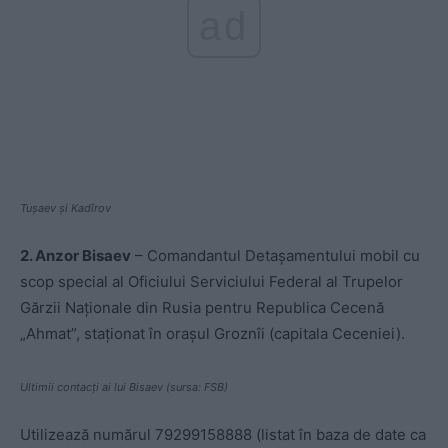
ad
Tușaev și Kadîrov
2. Anzor Bisaev
– Comandantul Detașamentului mobil cu
scop special al Oficiului Serviciului Federal al Trupelor
Gărzii Naționale din Rusia pentru Republica Cecenă
„Ahmat”, staționat în orașul Groznîi (capitala Ceceniei).
Ultimii contacți ai lui Bisaev (sursa: FSB)
Utilizează numărul 79299158888 (listat în baza de date ca