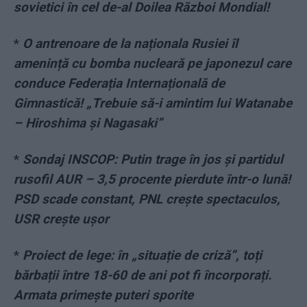
sovietici în cel de-al Doilea Război Mondial!
*
O antrenoare de la naționala Rusiei îl
amenință cu bomba nucleară pe japonezul care
conduce Federația Internațională de
Gimnastică! „Trebuie să-i amintim lui Watanabe
– Hiroshima și Nagasaki”
*
Sondaj INSCOP: Putin trage în jos și partidul
rusofil AUR – 3,5 procente pierdute într-o lună!
PSD scade constant, PNL crește spectaculos,
USR crește ușor
*
Proiect de lege: în „situație de criză”, toți
bărbații între 18-60 de ani pot fi încorporați.
Armata primește puteri sporite