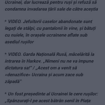
Ucrainei, dar lucrează pentru ruși și refuză să
condamna invadarea țării sale de către aceștia
*
VIDEO. Jefuitorii caselor abandonate sunt
legați de stâlpi, cu pantalonii în vine, și bătuți
cu nuiele, în orașele ucrainene aflate sub
asediul rușilor
*
VIDEO. Garda Națională Rusă, măcelărită la
intrarea în Harkov. „Nimeni nu ne va impune
dictatura sa!” / „Acest om a venit să
«denazifice» Ucraina și acum zace sub
zăpadă”
*
Un fost președinte al Ucrainei le cere rușilor:
„Spânzurați-l pe acest bătrân senil în Piața