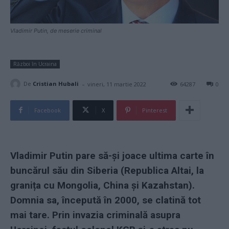
Vladimir Putin, de meserie criminal
Război în Ucraina
-
De
Cristian Hubali
vineri, 11 martie 2022
64287
0
Facebook
X
Pinterest
Vladimir Putin pare să-și joace ultima carte în
buncărul său din Siberia (Republica Altai, la
granița cu Mongolia, China și Kazahstan).
Domnia sa, începută în 2000, se clatină tot
mai tare. Prin invazia criminală asupra