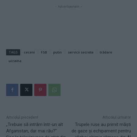
- Advertisement -
TAGS
ceceni
FSB
putin
servicii secrete
trădare
ucraina
Articolul precedent
Articolul următor
„Trebuie să intrăm într-un alt
Trupele ruse au primit măști
Afganistan, dar mai rău?”
de gaze și echipament pentru