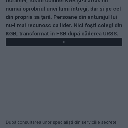
Ucrainei, fostul colonel KGB și-a atras nu
numai oprobriul unei lumi întregi, dar și pe cel
din propria sa țară. Persoane din anturajul lui
nu-l mai recunosc ca lider. Nici foști colegi din
KGB, transformat în FSB după căderea URSS.
Play
După consultarea unor specialiști din serviciile secrete