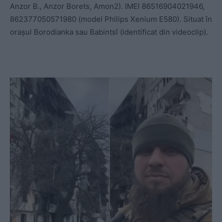
Anzor B., Anzor Borets, Amon2). IMEI 86516904021946,
862377050571980 (model Philips Xenium E580). Situat în
orașul Borodianka sau Babintsî (identificat din videoclip).