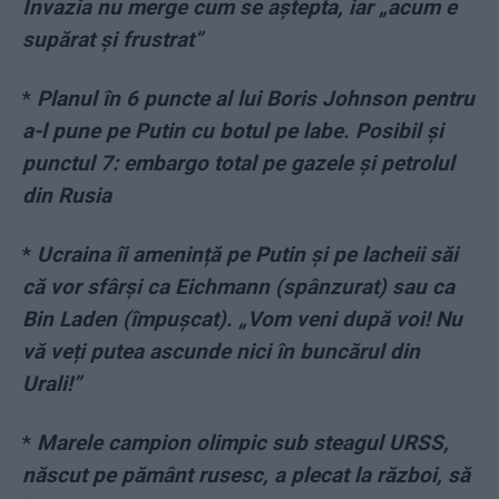
Invazia nu merge cum se aștepta, iar „acum e
supărat și frustrat”
*
Planul în 6 puncte al lui Boris Johnson pentru
a-l pune pe Putin cu botul pe labe. Posibil și
punctul 7: embargo total pe gazele și petrolul
din Rusia
*
Ucraina îi amenință pe Putin și pe lacheii săi
că vor sfârși ca Eichmann (spânzurat) sau ca
Bin Laden (împușcat). „Vom veni după voi! Nu
vă veți putea ascunde nici în buncărul din
Urali!”
*
Marele campion olimpic sub steagul URSS,
născut pe pământ rusesc, a plecat la război, să