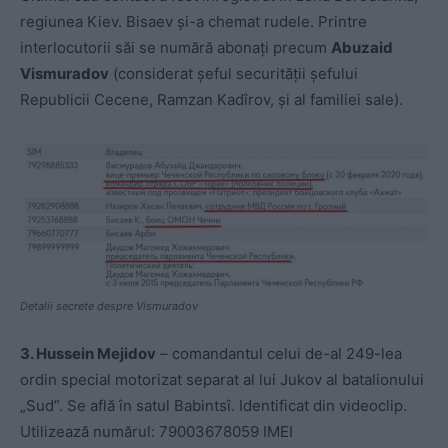
regiunea Kiev. Bisaev și-a chemat rudele. Printre
interlocutorii săi se numără abonați precum
Abuzaid
Vismuradov
(considerat șeful securității șefului
Republicii Cecene, Ramzan Kadîrov, și al familiei sale).
Detalii secrete despre Vismuradov
3. Hussein Mejidov
– comandantul celui de-al 249-lea
ordin special motorizat separat al lui Jukov al batalionului
„Sud”. Se află în satul Babintsî. Identificat din videoclip.
Utilizează numărul: 79003678059 IMEI