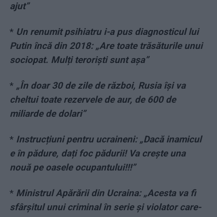
ajut”
*
Un renumit psihiatru i-a pus diagnosticul lui
Putin încă din 2018: „Are toate trăsăturile unui
sociopat. Mulți teroriști sunt așa”
*
„În doar 30 de zile de război, Rusia își va
cheltui toate rezervele de aur, de 600 de
miliarde de dolari”
*
Instrucțiuni pentru ucraineni: „Dacă inamicul
e în pădure, dați foc pădurii! Va crește una
nouă pe oasele ocupantului!!!”
*
Ministrul Apărării din Ucraina: „Acesta va fi
sfârșitul unui criminal în serie și violator care-