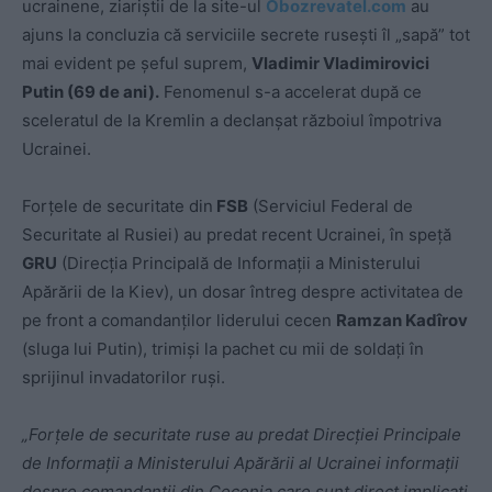
ucrainene, ziariștii de la site-ul
Obozrevatel.com
au
ajuns la concluzia că serviciile secrete rusești îl „sapă” tot
mai evident pe șeful suprem,
Vladimir Vladimirovici
Putin (69 de ani).
Fenomenul s-a accelerat după ce
sceleratul de la Kremlin a declanșat războiul împotriva
Ucrainei.
Forțele de securitate din
FSB
(Serviciul Federal de
Securitate al Rusiei) au predat recent Ucrainei, în speță
GRU
(Direcția Principală de Informații a Ministerului
Apărării de la Kiev), un dosar întreg despre activitatea de
pe front a comandanților liderului cecen
Ramzan Kadîrov
(sluga lui Putin), trimiși la pachet cu mii de soldați în
sprijinul invadatorilor ruși.
„Forțele de securitate ruse au predat Direcției Principale
de Informații a Ministerului Apărării al Ucrainei informații
despre comandanții din Cecenia care sunt direct implicați