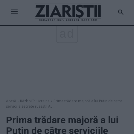
ad
Acasă
Război în Ucraina
Prima trădare majoră a lui Putin de către
serviciile secrete rusești! Au...
Prima trădare majoră a lui
Putin de către serviciile