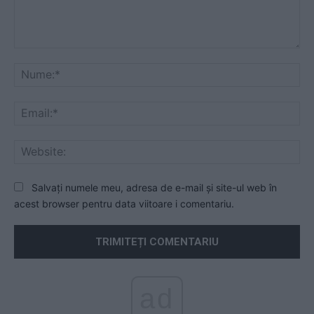
Comentariu:
Nu
Ema
Web
Salvați numele meu, adresa de e-mail și site-ul web în
acest browser pentru data viitoare i comentariu.
ad