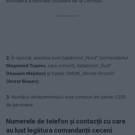
excludere a centralei nucleare de la Cernobîl.
- Advertisement -
2.
În special, acestea sunt batalionul „Nord” (comandantul
Magomed Tușaev,
care a murit), batalionul „Sud”
(Hussein Mejidov)
și trpele OMON „Ahmat-Groznîi”
(Anzor Bisaev).
3.
Numărul detașamentului este compus din peste 1.200
de persoane.
Numerele de telefon și contacții cu care
au luat legătura comandanții ceceni