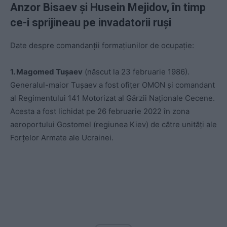
Anzor Bisaev și Husein Mejidov, în timp
ce-i sprijineau pe invadatorii ruși
Date despre comandanții formațiunilor de ocupație:
1. Magomed Tușaev
(născut la 23 februarie 1986).
Generalul-maior Tușaev a fost ofițer OMON și comandant
al Regimentului 141 Motorizat al Gărzii Naționale Cecene.
Acesta a fost lichidat pe 26 februarie 2022 în zona
aeroportului Gostomel (regiunea Kiev) de către unități ale
Forțelor Armate ale Ucrainei.