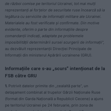
de război comise pe teritoriul Ucrainei, tot mai mulți
reprezentanți ai forțelor de securitate ruse încearcă să ia
legătura cu serviciile de informații militare ale Ucrainei.
Materialele au fost verificate și confirmate. Din motive
evidente, oferim o parte din informațiile despre
comandanții indicați, adaptate pe problemele
imposibilității determinării sursei scurgerii de informații”,
au dezvăluit reprezentanții Direcției Principale de
Informații din ministerul Apărării ucrainene (GRU).
Informațiile care s-au „scurs” intenționat de la
FSB către GRU
1.
Potrivit datelor primite din „cealaltă parte”, un
detașament combinat al trupelor Gărzii Naționale Ruse
(format din Garda Națională a Republicii Cecene) a ajuns
pe teritoriul Ucrainei pe 24 februarie, prin zona de