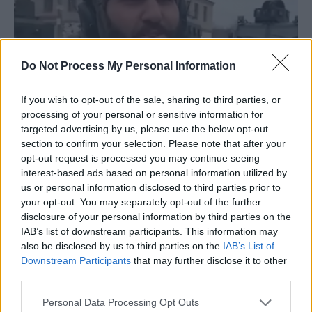
Do Not Process My Personal Information
If you wish to opt-out of the sale, sharing to third parties, or
processing of your personal or sensitive information for
targeted advertising by us, please use the below opt-out
section to confirm your selection. Please note that after your
opt-out request is processed you may continue seeing
interest-based ads based on personal information utilized by
Mejidov, identificat dintr-o filmare video în regiunea Kiev
us or personal information disclosed to third parties prior to
your opt-out. You may separately opt-out of the further
Mejidov a comunicat cu contactele sale în timp ce se afla
disclosure of your personal information by third parties on the
în districtul Borodianski din regiunea Kiev (satul
IAB’s list of downstream participants. This information may
Babintsî).
also be disclosed by us to third parties on the
IAB’s List of
Downstream Participants
that may further disclose it to other
third parties.
Contacții lui Mejidov (sursa: FSB)
Personal Data Processing Opt Outs