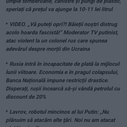
umple tomberoane, canistre și pungi de plastic,
speriați că prețul va ajunge la 10-11 lei litrul
*
VIDEO. „Vă puteți opri?! Băieții noștri distrug
acolo hoarda fascistă!” Moderator TV putinist,
atac violent la un colonel rus care spunea
adevărul despre morții din Ucraina
*
Rusia intră în incapacitate de plată la mijlocul
lunii viitoare. Economia e în pragul colapsului,
Banca Națională impune restricții drastice.
Disperați, rușii încearcă să-și vândă petrolul cu
discount de 20%
*
Lavrov, robotul mincinos al lui Putin: „Nu
plănuim să atacăm alte ţări. Noi nu am atacat