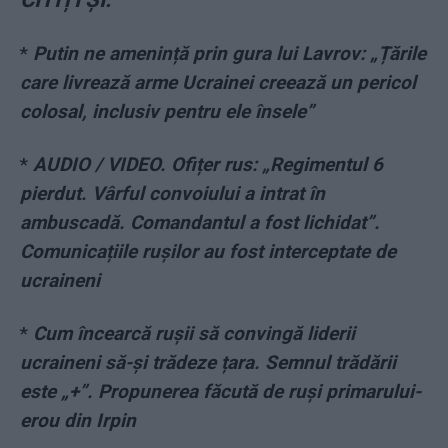
*
Putin ne amenință prin gura lui Lavrov: „Țările
care livrează arme Ucrainei creează un pericol
colosal, inclusiv pentru ele însele”
*
AUDIO / VIDEO. Ofițer rus: „Regimentul 6
pierdut. Vârful convoiului a intrat în
ambuscadă. Comandantul a fost lichidat”.
Comunicațiile rușilor au fost interceptate de
ucraineni
*
Cum încearcă rușii să convingă liderii
ucraineni să-și trădeze țara. Semnul trădării
este „+”. Propunerea făcută de ruși primarului-
erou din Irpin