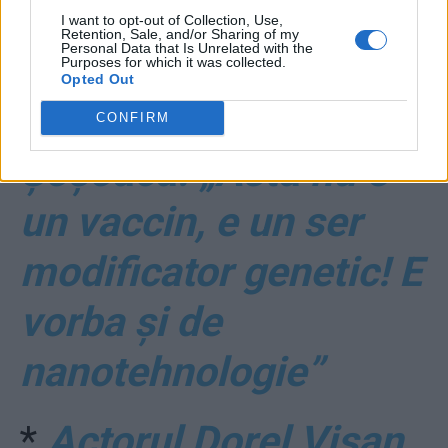
I want to opt-out of Collection, Use,
Retention, Sale, and/or Sharing of my
Personal Data that Is Unrelated with the
Purposes for which it was collected.
Opted Out
*
VIDEO. Soțu’ lu’
CONFIRM
Șoșoacă: „Ăsta nu e
un vaccin, e un ser
modificator genetic! E
vorba și de
nanotehnologie”
*
Actorul Dorel Vișan