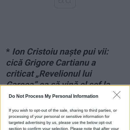
*
Ion Cristoiu naște pui vii:
cică Grigore Cartianu a
criticat „Revelionul lui
Garcea” ca să vină el șef la
TVR!
Do Not Process My Personal Information
*
Șefa TVR
If you wish to opt-out of the sale, sharing to third parties, or
processing of your personal or sensitive information for
reacționează
targeted advertising by us, please use the below opt-out
section to confirm your selection. Please note that after your