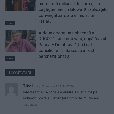
pierdem 5 miliarde de euro și nu
câștigăm niciun kilowatt! Explicațiile
convingătoare ale ministrului
Pîslaru
News
A doua operațiune obscenă a
DIICOT în această vară, după ”cazul
Pașca – Dumbrava”. Un fost
consilier al lui Băsescu a fost
percheziționat și...
News
4 COMENTARII
Titel
marți, 5 ianuarie 2021 La 17.20
Interesant e ca lichelele aiurite ii susțin tot pe
bolșevicii care au jefuit țara timp de 75 de ani …
Răspundeți