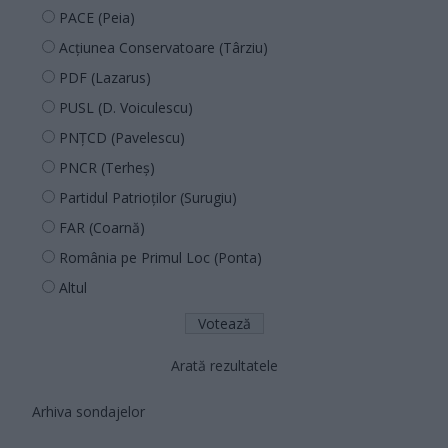
PACE (Peia)
Acțiunea Conservatoare (Târziu)
PDF (Lazarus)
PUSL (D. Voiculescu)
PNȚCD (Pavelescu)
PNCR (Terheș)
Partidul Patrioților (Surugiu)
FAR (Coarnă)
România pe Primul Loc (Ponta)
Altul
Arată rezultatele
Arhiva sondajelor