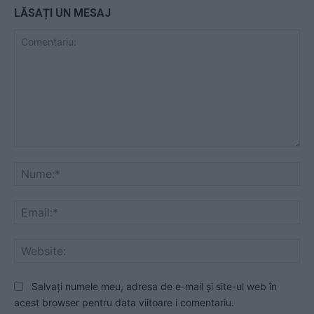
LĂSAȚI UN MESAJ
Comentariu:
Nu
Ema
Web
Salvați numele meu, adresa de e-mail și site-ul web în
acest browser pentru data viitoare i comentariu.