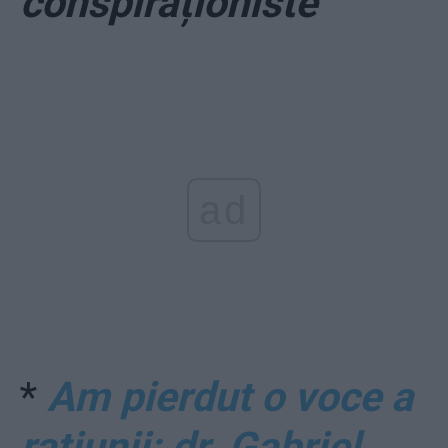
conspiraționiste
ad
*
Am pierdut o voce a
rațiunii: dr. Gabriel