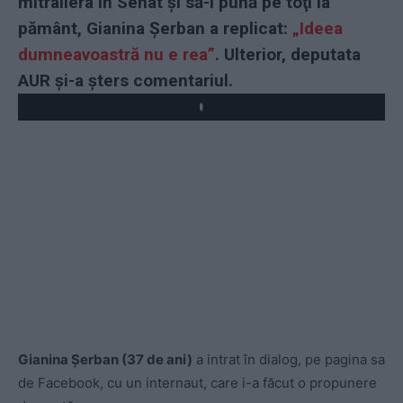
mitraliera în Senat şi să-i pună pe toţi la
pământ, Gianina Şerban a replicat:
„Ideea
dumneavoastră nu e rea”
. Ulterior, deputata
AUR şi-a şters comentariul.
Play
Gianina Șerban (37 de ani)
a intrat în dialog, pe pagina sa
de Facebook, cu un internaut, care i-a făcut o propunere