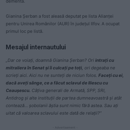
dementă.
Gianina Șerban a fost aleasă deputat pe lista Alianței
pentru Unirea Românilor (AUR) în județul Ilfov. A ocupat
primul loc pe listă.
Mesajul internautului
„Dar ce voiați, doamnă Gianina Șerban? Ori
intrați cu
mitraliera în Senat și îi culcați pe toți,
ori degeaba ne
scrieți aici. Aici nu ne sunteți de niciun folos.
Faceți cu ei,
dacă aveți sânge, ce a făcut sclavul de Iliescu cu
Ceaușescu.
Câțiva generali de Armată, SPP, SRI,
Antidrog și alte instituții de partea dumneavoastră și atât
contează… șobolanii ăștia sunt nimic fără astea. Sau ați
uitat că valoarea sclavului este dată de relații?”
- Advertisement -