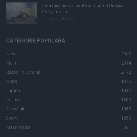
Flota rusă nu mai poate bombarda Odessa
fără „s-o ia în...
vineri, 8 aprilie 2022
CATEGORIE POPULARĂ
News
12042
Main
2814
Război în Ucraina
2172
Opinii
1876
Lumea
1416
Politică
1300
Dezvăluiri
1065
Sport
1053
Mass-media
591