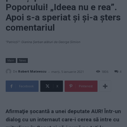
Poporului! „Ideea nu e rea”.
Apoi s-a speriat și și-a șters
comentariul
"Patrioții": Gianina Șerban alături de George Simion
Main
News
-
De
Robert Mateescu
marți, 5 ianuarie 2021
1806
4
Facebook
X
Pinterest
Afirmaţie şocantă a unei deputate AUR! Într-un
dialog cu un internaut care-i cerea să intre cu