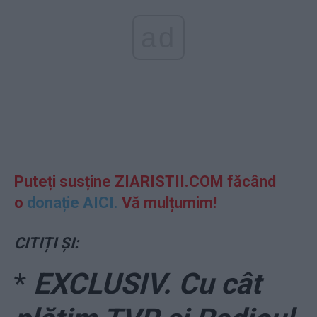
ad
Puteți susține ZIARISTII.COM făcând
o
donație AICI.
Vă mulțumim!
CITIȚI ȘI:
*
EXCLUSIV. Cu cât