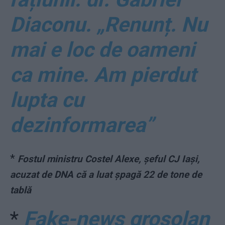
Diaconu. „Renunț. Nu
mai e loc de oameni
ca mine. Am pierdut
lupta cu
dezinformarea”
*
Fostul ministru Costel Alexe, șeful CJ Iași,
acuzat de DNA că a luat șpagă 22 de tone de
tablă
*
Fake-news grosolan