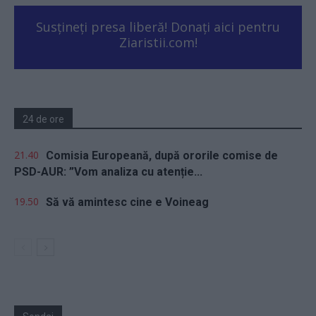
Susțineți presa liberă! Donați aici pentru
Ziaristii.com!
24 de ore
21.40
Comisia Europeană, după ororile comise de
PSD-AUR: ”Vom analiza cu atenție...
19.50
Să vă amintesc cine e Voineag