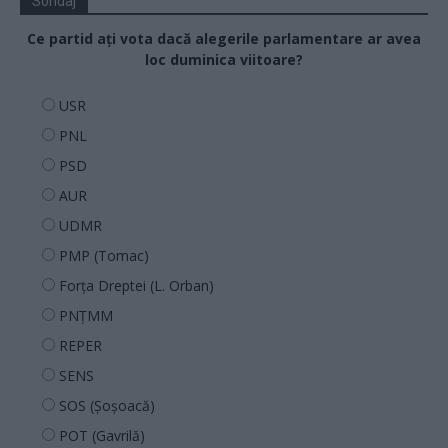
Sondaj
Ce partid ați vota dacă alegerile parlamentare ar avea
loc duminica viitoare?
USR
PNL
PSD
AUR
UDMR
PMP (Tomac)
Forța Dreptei (L. Orban)
PNȚMM
REPER
SENS
SOS (Șoșoacă)
POT (Gavrilă)