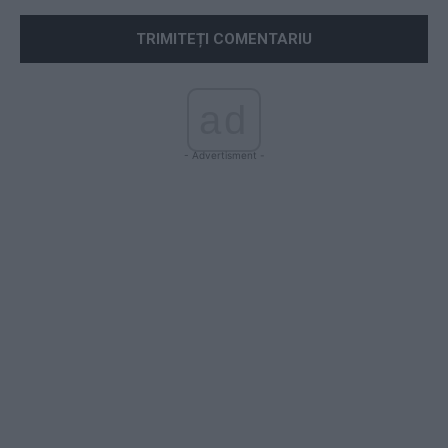
ad
- Advertisment -