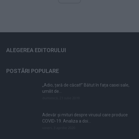
ALEGEREA EDITORULUI
POSTĂRI POPULARE
„Adio, țară de căcat!” Bătut în fața casei sale,
umilit de...
duminică, 21 iulie 2019
Adevăr și mituri despre virusul care produce
COVID-19. Analiza a doi...
vineri, 3 aprilie 2020