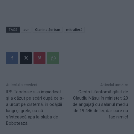
TAGS
aur
Gianina Șerban
mitralieră
Articolul precedent
Articolul următor
IPS Teodosie s-a împiedicat
Centrul-fantomă găsit de
și a căzut pe scări după ce s-
Claudiu Năsui în minister: 20
a urcat pe cisternă, în odăjdii
de angajați cu salariul mediu
lungi și grele, ca să
de 19.446 de lei, dar care nu
sfințească apa la slujba de
fac nimic!
Bobotează