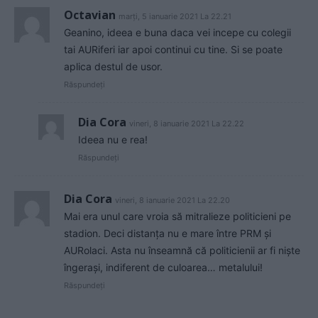
Octavian
marți, 5 ianuarie 2021 La 22.21
Geanino, ideea e buna daca vei incepe cu colegii
tai AURiferi iar apoi continui cu tine. Si se poate
aplica destul de usor.
Răspundeți
Dia Cora
vineri, 8 ianuarie 2021 La 22.22
Ideea nu e rea!
Răspundeți
Dia Cora
vineri, 8 ianuarie 2021 La 22.20
Mai era unul care vroia să mitralieze politicieni pe
stadion. Deci distanța nu e mare între PRM și
AURolaci. Asta nu înseamnă că politicienii ar fi niște
îngerași, indiferent de culoarea… metalului!
Răspundeți