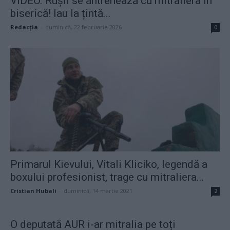
VIDEO. Rușii se antrenează cu mitraliera în
biserică! Iau la țintă...
Redacţia
-
duminică, 22 februarie 2026
0
Primarul Kievului, Vitali Kliciko, legendă a
boxului profesionist, trage cu mitraliera...
Cristian Hubali
-
duminică, 14 martie 2021
2
O deputată AUR i-ar mitralia pe toți