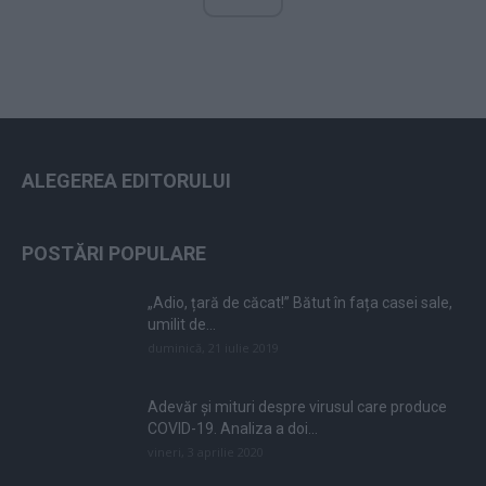
ALEGEREA EDITORULUI
POSTĂRI POPULARE
„Adio, țară de căcat!” Bătut în fața casei sale,
umilit de...
duminică, 21 iulie 2019
Adevăr și mituri despre virusul care produce
COVID-19. Analiza a doi...
vineri, 3 aprilie 2020