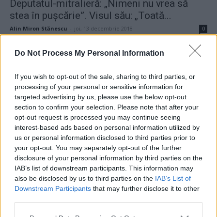
Deputatul-mitralieră: „Nimeni nu vrea să
stea în pușcărie”. Visul său: „Toată...
Alin Miron Stănescu
-
joi, 13 decembrie 2018
0
Do Not Process My Personal Information
ad
If you wish to opt-out of the sale, sharing to third parties, or
Susțineți presa liberă! Donați aici pentru
processing of your personal or sensitive information for
Ziaristii.com!
targeted advertising by us, please use the below opt-out
section to confirm your selection. Please note that after your
opt-out request is processed you may continue seeing
interest-based ads based on personal information utilized by
us or personal information disclosed to third parties prior to
your opt-out. You may separately opt-out of the further
24 de ore
disclosure of your personal information by third parties on the
IAB’s list of downstream participants. This information may
21.40
Comisia Europeană, după ororile comise de
also be disclosed by us to third parties on the
IAB’s List of
PSD-AUR: ”Vom analiza cu atenție...
Downstream Participants
that may further disclose it to other
third parties.
19.50
Să vă amintesc cine e Voineag