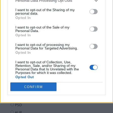
Personal Data Processing Opt Outs
08.47
Sabotaj grav al PNRR, de către tabăra anti-
I want to opt-out of the Sharing of my
europeană PSD-AUR: pierdem 5...
personal data.
Opted In
06.44
De ce nu avem baterii
I want to opt-out of the Sale of my
Personal Data.
Opted In
I want to opt-out of processing my
Personal Data for Targeted Advertising.
Opted In
I want to opt-out of Collection, Use,
Sondaj
Retention, Sale, and/or Sharing of my
Personal Data that Is Unrelated with the
Ce partid ați vota dacă alegerile parlamentare ar avea
Purposes for which it was collected.
Opted Out
loc duminica viitoare?
CONFIRM
USR
PNL
PSD
AUR