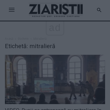
ad
Acasă
Etichete
Mitralieră
Etichetă: mitralieră