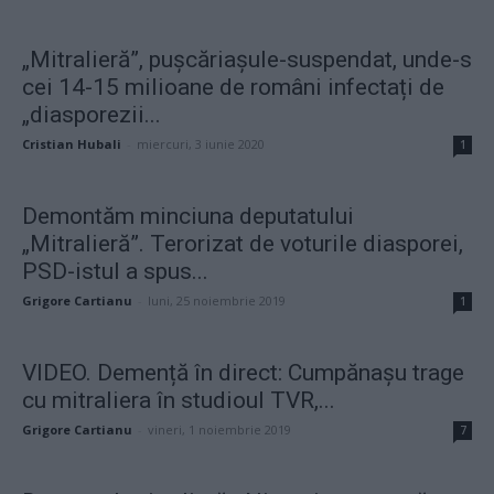
„Mitralieră”, pușcăriașule-suspendat, unde-s
cei 14-15 milioane de români infectați de
„diasporezii...
Cristian Hubali
-
miercuri, 3 iunie 2020
1
Demontăm minciuna deputatului
„Mitralieră”. Terorizat de voturile diasporei,
PSD-istul a spus...
Grigore Cartianu
-
luni, 25 noiembrie 2019
1
VIDEO. Demență în direct: Cumpănașu trage
cu mitraliera în studioul TVR,...
Grigore Cartianu
-
vineri, 1 noiembrie 2019
7