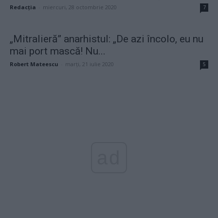
Redacţia
-
miercuri, 28 octombrie 2020
7
„Mitralieră” anarhistul: „De azi încolo, eu nu
mai port mască! Nu...
Robert Mateescu
-
marți, 21 iulie 2020
5
ad