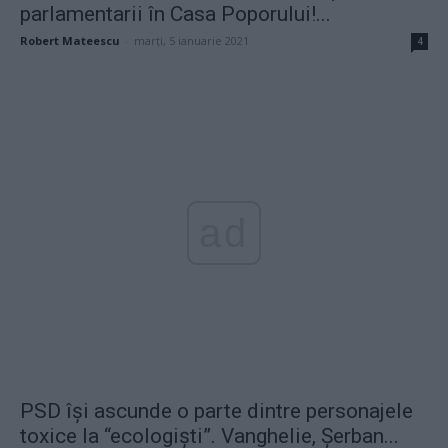
parlamentarii în Casa Poporului!...
Robert Mateescu
-
marți, 5 ianuarie 2021
4
ad
PSD își ascunde o parte dintre personajele
toxice la “ecologiști”. Vanghelie, Șerban...