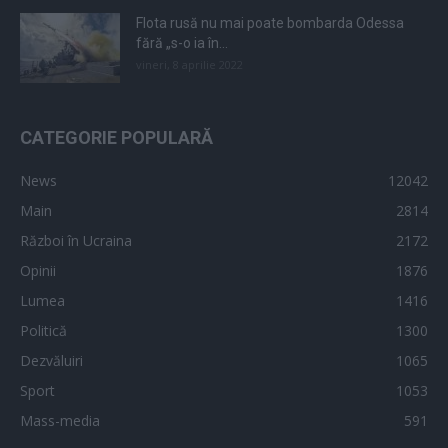
Flota rusă nu mai poate bombarda Odessa
fără „s-o ia în...
vineri, 8 aprilie 2022
CATEGORIE POPULARĂ
News
12042
Main
2814
Război în Ucraina
2172
Opinii
1876
Lumea
1416
Politică
1300
Dezvăluiri
1065
Sport
1053
Mass-media
591