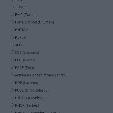
UDMR
PMP (Tomac)
Forța Dreptei (L. Orban)
PNȚMM
REPER
SENS
SOS (Șoșoacă)
POT (Gavrilă)
PACE (Peia)
Acțiunea Conservatoare (Târziu)
PDF (Lazarus)
PUSL (D. Voiculescu)
PNȚCD (Pavelescu)
PNCR (Terheș)
Partidul Patrioților (Surugiu)