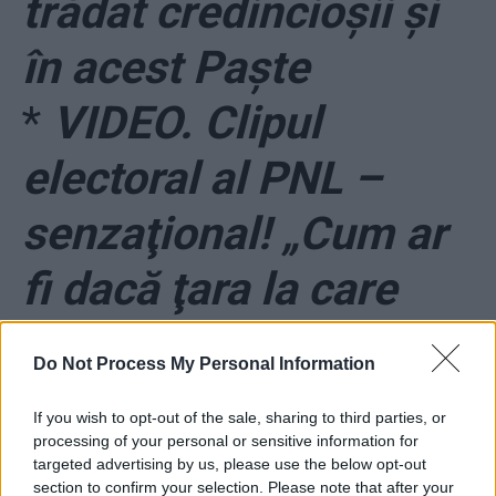
trădat credincioşii şi
în acest Paşte
*
VIDEO. Clipul
electoral al PNL –
senzaţional! „Cum ar
fi dacă ţara la care
visăm pentru o viaţă
Do Not Process My Personal Information
mai bună ar fi…
If you wish to opt-out of the sale, sharing to third parties, or
ROMÂNIA?”
processing of your personal or sensitive information for
targeted advertising by us, please use the below opt-out
section to confirm your selection. Please note that after your