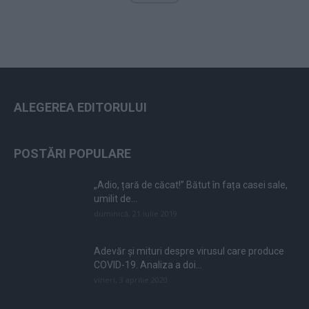
ALEGEREA EDITORULUI
POSTĂRI POPULARE
„Adio, țară de căcat!” Bătut în fața casei sale,
umilit de...
duminică, 21 iulie 2019
Adevăr și mituri despre virusul care produce
COVID-19. Analiza a doi...
vineri, 3 aprilie 2020