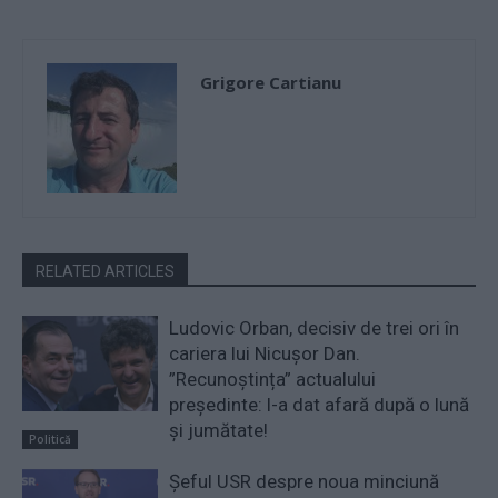
Grigore Cartianu
RELATED ARTICLES
Ludovic Orban, decisiv de trei ori în
cariera lui Nicușor Dan.
”Recunoștința” actualului
președinte: l-a dat afară după o lună
și jumătate!
Politică
Șeful USR despre noua minciună