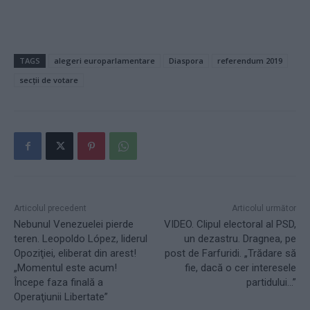
TAGS
alegeri europarlamentare
Diaspora
referendum 2019
secții de votare
Articolul precedent
Articolul următor
Nebunul Venezuelei pierde
VIDEO. Clipul electoral al PSD,
teren. Leopoldo López, liderul
un dezastru. Dragnea, pe
Opoziţiei, eliberat din arest!
post de Farfuridi. „Trădare să
„Momentul este acum!
fie, dacă o cer interesele
Începe faza finală a
partidului…”
Operaţiunii Libertate”