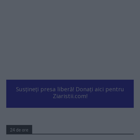
Susțineți presa liberă! Donați aici pentru
Ziaristii.com!
24 de ore