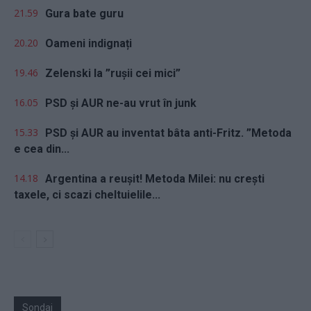
21.59
Gura bate guru
20.20
Oameni indignați
19.46
Zelenski la ”rușii cei mici”
16.05
PSD și AUR ne-au vrut în junk
15.33
PSD și AUR au inventat bâta anti-Fritz. ”Metoda
e cea din...
14.18
Argentina a reușit! Metoda Milei: nu crești
taxele, ci scazi cheltuielile...
Sondaj