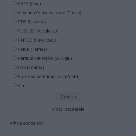
PACE (Peia)
Acțiunea Conservatoare (Târziu)
PDF (Lazarus)
PUSL (D. Voiculescu)
PNȚCD (Pavelescu)
PNCR (Terheș)
Partidul Patrioților (Surugiu)
FAR (Coarnă)
România pe Primul Loc (Ponta)
Altul
Arată rezultatele
Arhiva sondajelor