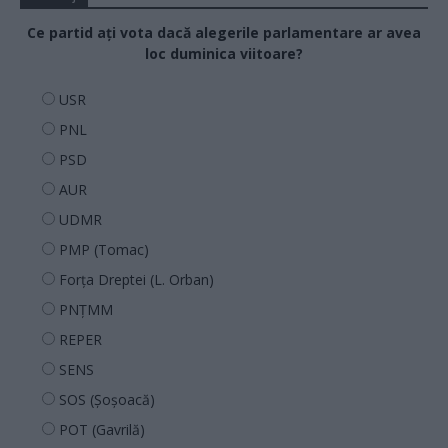
Ce partid ați vota dacă alegerile parlamentare ar avea
loc duminica viitoare?
USR
PNL
PSD
AUR
UDMR
PMP (Tomac)
Forța Dreptei (L. Orban)
PNȚMM
REPER
SENS
SOS (Șoșoacă)
POT (Gavrilă)