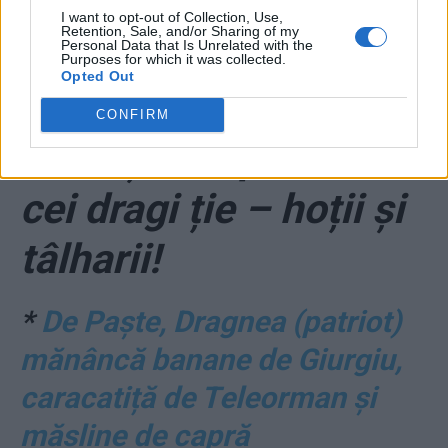
pușcăria cu
I want to opt-out of Collection, Use,
Retention, Sale, and/or Sharing of my
seninătate! Să te
Personal Data that Is Unrelated with the
Purposes for which it was collected.
Opted Out
bucuri de liniștea
CONFIRM
detenției împreună cu
cei dragi ție – hoții și
tâlharii!
*
De Paște, Dragnea (patriot)
mănâncă banane de Giurgiu,
caracatiță de Teleorman și
măsline de capră