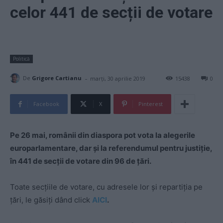
celor 441 de secții de votare
Politică
-
De
Grigore Cartianu
marți, 30 aprilie 2019
15438
0
Facebook
X
Pinterest
Pe 26 mai, românii din diaspora pot vota la alegerile
europarlamentare, dar și la referendumul pentru justiție,
în 441 de secții de votare din 96 de țări.
Toate secțiile de votare, cu adresele lor și repartiția pe
țări, le găsiți dând click
AICI
.