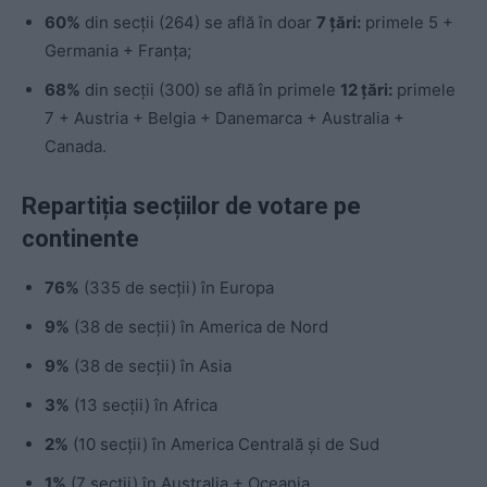
60%
din secții (264) se află în doar
7 țări:
primele 5 +
Germania + Franța;
68%
din secții (300) se află în primele
12 țări:
primele
7 + Austria + Belgia + Danemarca + Australia +
Canada.
Repartiția secțiilor de votare pe
continente
76%
(335 de secții) în Europa
9%
(38 de secții) în America de Nord
9%
(38 de secții) în Asia
3%
(13 secții) în Africa
2%
(10 secții) în America Centrală și de Sud
1%
(7 secții) în Australia + Oceania