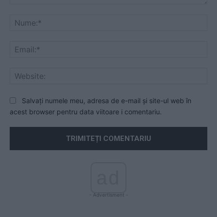
Comentariu:
Nu
Ema
Web
Salvați numele meu, adresa de e-mail și site-ul web în
acest browser pentru data viitoare i comentariu.
ad
- Advertisment -