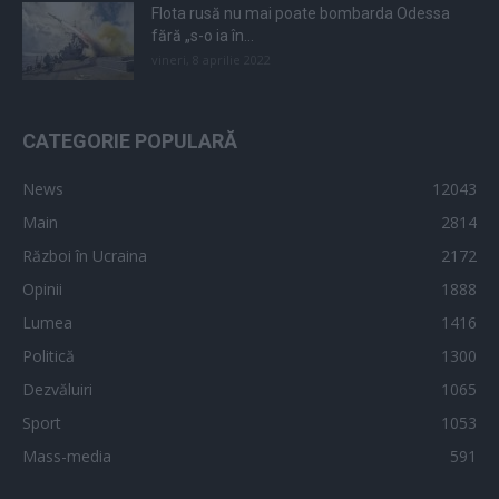
Flota rusă nu mai poate bombarda Odessa
fără „s-o ia în...
vineri, 8 aprilie 2022
CATEGORIE POPULARĂ
News
12043
Main
2814
Război în Ucraina
2172
Opinii
1888
Lumea
1416
Politică
1300
Dezvăluiri
1065
Sport
1053
Mass-media
591