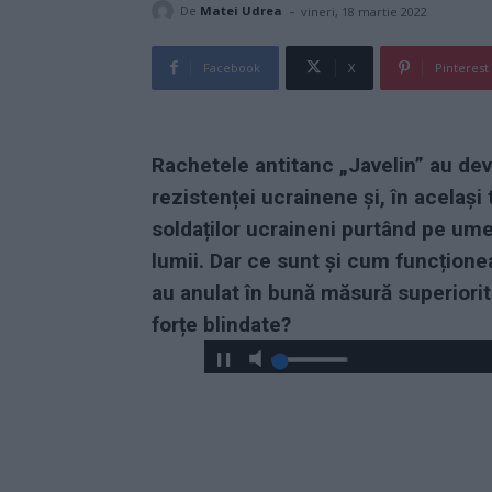
-
De
Matei Udrea
vineri, 18 martie 2022
Facebook
X
Pinterest
Rachetele antitanc „Javelin” au dev
rezistenței ucrainene și, în același 
soldaților ucraineni purtând pe ume
lumii. Dar ce sunt și cum funcțion
au anulat în bună măsură superiorit
forțe blindate?