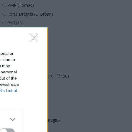
PMP (Tomac)
Forța Dreptei (L. Orban)
PNȚMM
REPER
SENS
SOS (Șoșoacă)
sonal or
POT (Gavrilă)
ection to
ou may
PACE (Peia)
 personal
Acțiunea Conservatoare (Târziu)
out of the
 downstream
PDF (Lazarus)
B’s List of
PUSL (D. Voiculescu)
PNȚCD (Pavelescu)
PNCR (Terheș)
Partidul Patrioților (Surugiu)
FAR (Coarnă)