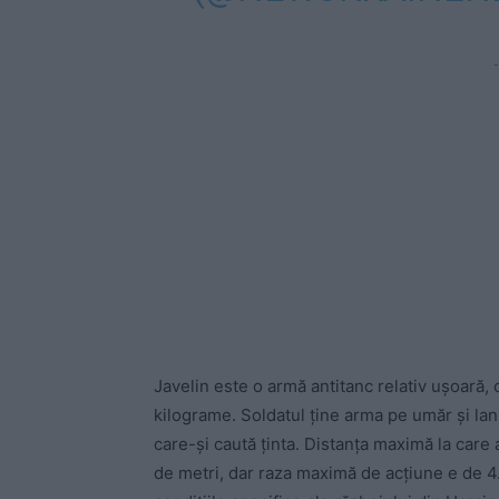
-
Javelin este o armă antitanc relativ ușoară, 
kilograme. Soldatul ține arma pe umăr și lan
care-și caută ținta. Distanța maximă la care 
de metri, dar raza maximă de acțiune e de 4.0