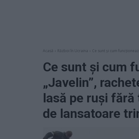
Acasă
Război în Ucraina
Ce sunt și cum funcționează 
Ce sunt și cum f
„Javelin”, rachet
lasă pe ruși fără
de lansatoare tr