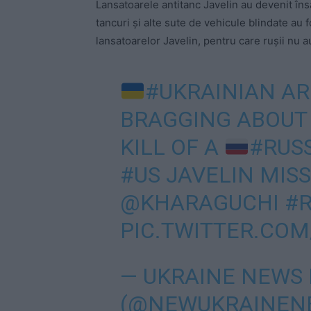
Lansatoarele antitanc Javelin au devenit în
tancuri și alte sute de vehicule blindate au
lansatoarelor Javelin, pentru care rușii nu a
#UKRAINIAN
AR
BRAGGING ABOUT
KILL OF A
#RUS
#US
JAVELIN MISS
@KHARAGUCHI
#R
PIC.TWITTER.CO
— UKRAINE NEWS
(@NEWUKRAINEN