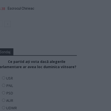
.38
Escrocul Chirieac
Sondaj
Ce partid ați vota dacă alegerile
arlamentare ar avea loc duminica viitoare?
USR
PNL
PSD
AUR
UDMR