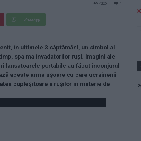
4220
1
08
WhatsApp
enit, în ultimele 3 săptămâni, un simbol al
timp, spaima invadatorilor ruși. Imagini ale
ri lansatoarele portabile au făcut înconjurul
ează aceste arme ușoare cu care ucrainenii
atea copleșitoare a rușilor în materie de
p