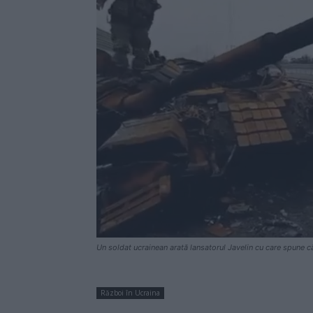
Un soldat ucrainean arată lansatorul Javelin cu care spune c
Război în Ucraina