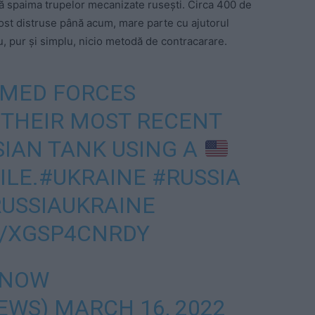
să spaima trupelor mecanizate rusești. Circa 400 de
 fost distruse până acum, mare parte cu ajutorul
u, pur și simplu, nicio metodă de contracarare.
MED FORCES
 THEIR MOST RECENT
SIAN
TANK USING A
ILE.
#UKRAINE️
#RUSSIA
USSIAUKRAINE
M/XGSP4CNRDY
 NOW
EWS)
MARCH 16, 2022