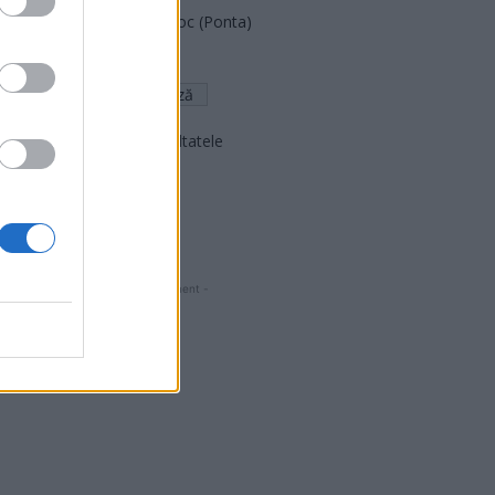
România pe Primul Loc (Ponta)
Altul
Arată rezultatele
Arhiva sondajelor
- Advertisment -