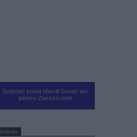
Susțineți presa liberă! Donați aici
pentru Ziaristii.com!
24 de ore