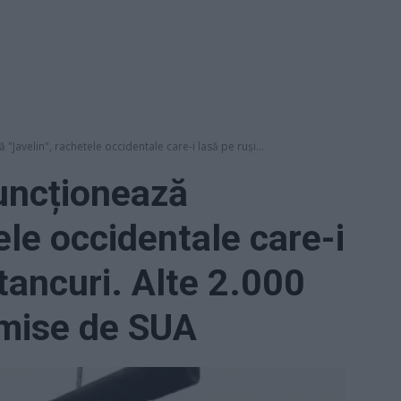
"Javelin", rachetele occidentale care-i lasă pe ruși...
uncționează
ele occidentale care-i
 tancuri. Alte 2.000
imise de SUA