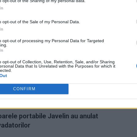
o opt-out of the Sharing of my personal data.
In
o opt-out of the Sale of my Personal Data.
In
to opt-out of processing my Personal Data for Targeted
inei, încă de la începutul războiului, două tipuri de
ing.
In
riene Stinger și lansatoare antitanc Javelin. Ambele au
ului.
o opt-out of Collection, Use, Retention, Sale, and/or Sharing
ersonal Data that Is Unrelated with the Purposes for which it
lected.
 războiului URSS din Afganistan, când au doborât sute
Out
confirmat renumele în Ucraina. Experți militari pun pe
CONFIRM
totuși timidă a forțelor aeriene rusești, care n-au
an și să-și ajute trupele așa cum era de așteptat.
oarele portabile Javelin au anulat
adatorilor