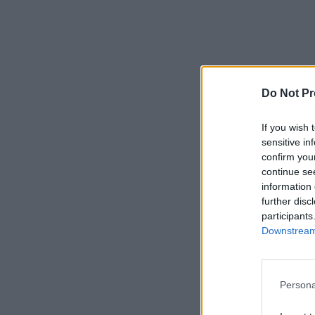
Do Not Pr
If you wish 
sensitive in
confirm you
continue se
information 
further disc
participants
Downstream 
Persona