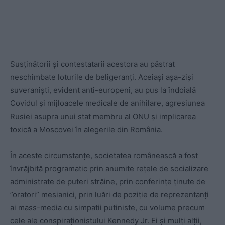
Susținătorii și contestatarii acestora au păstrat
neschimbate loturile de beligeranți. Aceiași așa-ziși
suveraniști, evident anti-europeni, au pus la îndoială
Covidul și mijloacele medicale de anihilare, agresiunea
Rusiei asupra unui stat membru al ONU și implicarea
toxică a Moscovei în alegerile din România.
În aceste circumstanțe, societatea românească a fost
învrăjbită programatic prin anumite rețele de socializare
administrate de puteri străine, prin conferințe ținute de
”oratori” mesianici, prin luări de poziție de reprezentanți
ai mass-media cu simpatii putiniste, cu volume precum
cele ale conspiraționistului Kennedy Jr. Ei și mulți alții,