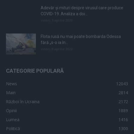
Adevăr și mituri despre virusul care produce
COVID-19. Analiza a doi...
vineri, 3 aprilie 2020
Flota rusă nu mai poate bombarda Odessa
fără „s-o ia în...
vineri, 8 aprilie 2022
CATEGORIE POPULARĂ
News
12043
Main
2814
Război în Ucraina
2172
Opinii
1889
Lumea
1416
Politică
1300