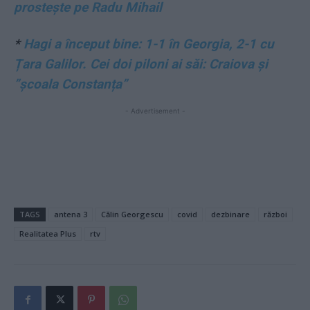
prostește pe Radu Mihail
*
Hagi a început bine: 1-1 în Georgia, 2-1 cu
Țara Galilor. Cei doi piloni ai săi: Craiova și
”școala Constanța”
- Advertisement -
TAGS
antena 3
Călin Georgescu
covid
dezbinare
război
Realitatea Plus
rtv