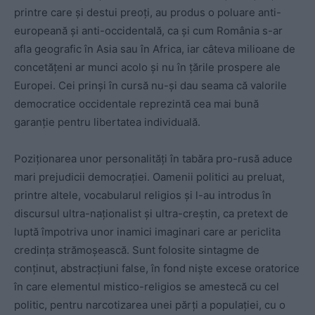
printre care și destui preoți, au produs o poluare anti-
europeană și anti-occidentală, ca și cum România s-ar
afla geografic în Asia sau în Africa, iar câteva milioane de
concetățeni ar munci acolo și nu în țările prospere ale
Europei. Cei prinși în cursă nu-și dau seama că valorile
democratice occidentale reprezintă cea mai bună
garanție pentru libertatea individuală.
Poziționarea unor personalități în tabăra pro-rusă aduce
mari prejudicii democrației. Oamenii politici au preluat,
printre altele, vocabularul religios și l-au introdus în
discursul ultra-naționalist și ultra-creștin, ca pretext de
luptă împotriva unor inamici imaginari care ar periclita
credința strămoșească. Sunt folosite sintagme de
conținut, abstracțiuni false, în fond niște excese oratorice
în care elementul mistico-religios se amestecă cu cel
politic, pentru narcotizarea unei părți a populației, cu o