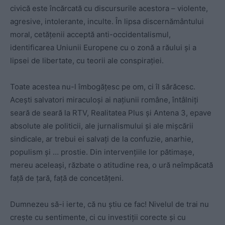
civică este încărcată cu discursurile acestora – violente,
agresive, intolerante, inculte. În lipsa discernământului
moral, cetățenii acceptă anti-occidentalismul,
identificarea Uniunii Europene cu o zonă a răului și a
lipsei de libertate, cu teorii ale conspirației.
Toate acestea nu-l îmbogățesc pe om, ci îl sărăcesc.
Acești salvatori miraculoși ai națiunii române, întâlniți
seară de seară la RTV, Realitatea Plus și Antena 3, epave
absolute ale politicii, ale jurnalismului și ale mișcării
sindicale, ar trebui ei salvați de la confuzie, anarhie,
populism și … prostie. Din intervențiile lor pătimașe,
mereu aceleași, răzbate o atitudine rea, o ură neîmpăcată
față de țară, față de concetățeni.
Dumnezeu să-i ierte, că nu știu ce fac! Nivelul de trai nu
crește cu sentimente, ci cu investiții corecte și cu