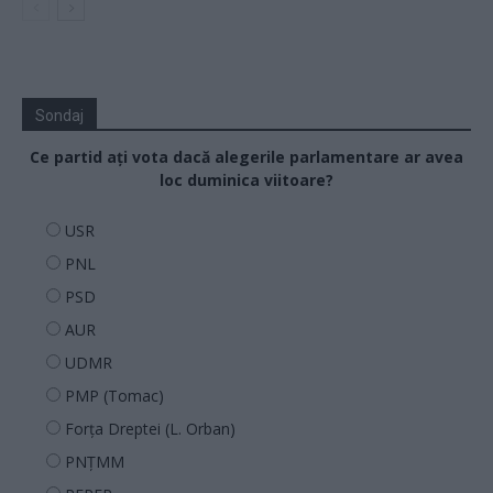
Sondaj
Ce partid ați vota dacă alegerile parlamentare ar avea
loc duminica viitoare?
USR
PNL
PSD
AUR
UDMR
PMP (Tomac)
Forța Dreptei (L. Orban)
PNȚMM