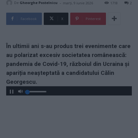
-
De
Gheorghe Postelnicu
marți, 9 iunie 2026
1718
2
Facebook
X
Pinterest
În ultimii ani s-au produs trei evenimente care
au polarizat excesiv societatea românească:
pandemia de Covid-19, războiul din Ucraina și
apariția neașteptată a candidatului Călin
Georgescu.