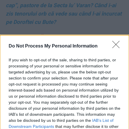
cap”, pastore de la Secta lu’ Varan? Când i-ai
zis tenorului orb că vede sau când l-ai încurcat
pe Doroftei cu Bute?
ALECU RENIȚĂ:
Primăvara aduce reînvierea
Do Not Process My Personal Information
NICOLAE DABIJA:
Fratele meu de cruce, tătarul
If you wish to opt-out of the sale, sharing to third parties, or
processing of your personal or sensitive information for
CITIȚI ȘI:
targeted advertising by us, please use the below opt-out
section to confirm your selection. Please note that after your
*
Cazul dronei marine de la Constanța: vinovată
opt-out request is processed you may continue seeing
interest-based ads based on personal information utilized by
– 100% Rusia. Ne-au salvat Ucraina și norocul.
us or personal information disclosed to third parties prior to
Mesajul transmis de Moscova: putem arunca
your opt-out. You may separately opt-out of the further
disclosure of your personal information by third parties on the
orașul în aer cu o simplă dronă
IAB’s list of downstream participants. This information may
also be disclosed by us to third parties on the
IAB’s List of
*
Miniștri-surpriză în Guvernul Tomac
Downstream Participants
that may further disclose it to other