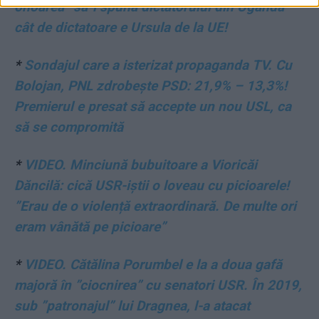
onoarea” să-i spună dictatorului din Uganda
cât de dictatoare e Ursula de la UE!
*
Sondajul care a isterizat propaganda TV. Cu
Bolojan, PNL zdrobește PSD: 21,9% – 13,3%!
Premierul e presat să accepte un nou USL, ca
să se compromită
*
VIDEO. Minciună bubuitoare a Vioricăi
Dăncilă: cică USR-iștii o loveau cu picioarele!
”Erau de o violență extraordinară. De multe ori
eram vânătă pe picioare”
*
VIDEO. Cătălina Porumbel e la a doua gafă
majoră în ”ciocnirea” cu senatori USR. În 2019,
sub ”patronajul” lui Dragnea, l-a atacat