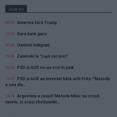
24 de ore
08.59
America fără Trump
21.59
Gura bate guru
20.20
Oameni indignați
19.46
Zelenski la ”rușii cei mici”
16.05
PSD și AUR ne-au vrut în junk
15.33
PSD și AUR au inventat bâta anti-Fritz. ”Metoda
e cea din...
14.18
Argentina a reușit! Metoda Milei: nu crești
taxele, ci scazi cheltuielile...