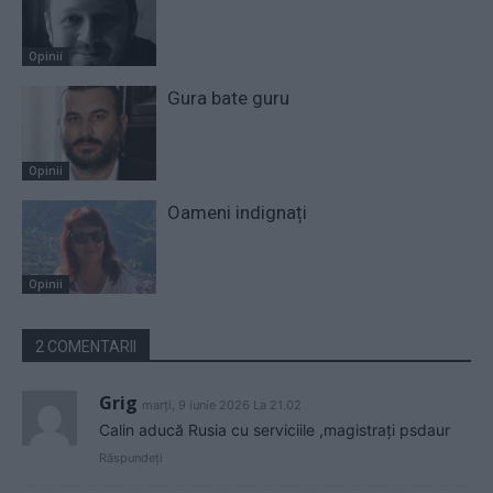
Opinii
Gura bate guru
Opinii
Oameni indignați
Opinii
2 COMENTARII
Grig
marți, 9 iunie 2026 La 21.02
Calin aducă Rusia cu serviciile ,magistrați psdaur
Răspundeți