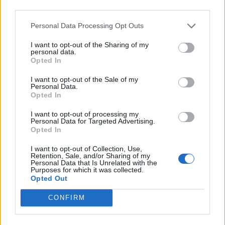
third parties.
*
Un document excepțional: Scrisoarea lui
Personal Data Processing Opt Outs
Zelenski către agresorul său, Putin. ”Veți fi
I want to opt-out of the Sharing of my
nevoit să luptați mult mai mult pentru existența
personal data.
Opted In
dvs. – nu cea a Rusiei, ci a dvs. personal”
I want to opt-out of the Sale of my
Personal Data.
*
VIDEO. Contraatac tăios: Nicușor Dan închide
Opted In
Consulatul rusesc de la Constanța, important
I want to opt-out of processing my
”cuib de spioni” de pe vremea URSS. Consulul
Personal Data for Targeted Advertising.
Opted In
Kosilin – persona non grata
I want to opt-out of Collection, Use,
Retention, Sale, and/or Sharing of my
*
Ziua în care Simion și-a scris în frunte:
Personal Data that Is Unrelated with the
Purposes for which it was collected.
”Sluga Moscovei”. A refuzat să numească
Opted Out
agresorul: Rusia
CONFIRM
*
Deputatul Mihail Neamțu (AUR) ”a avut