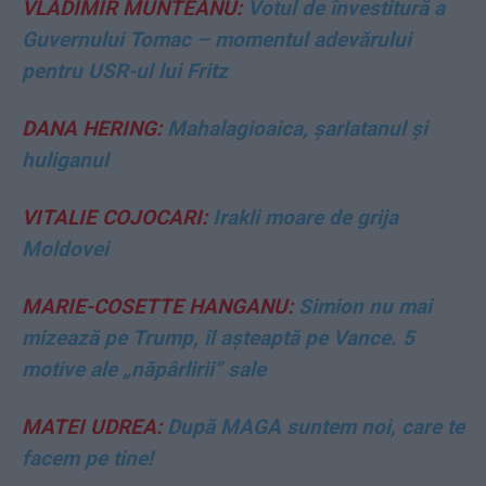
VLADIMIR MUNTEANU:
Votul de învestitură a
Guvernului Tomac – momentul adevărului
pentru USR-ul lui Fritz
DANA HERING:
Mahalagioaica, șarlatanul și
huliganul
VITALIE COJOCARI:
Irakli moare de grija
Moldovei
MARIE-COSETTE HANGANU:
Simion nu mai
mizează pe Trump, îl așteaptă pe Vance. 5
motive ale „năpârlirii” sale
MATEI UDREA:
După MAGA suntem noi, care te
facem pe tine!