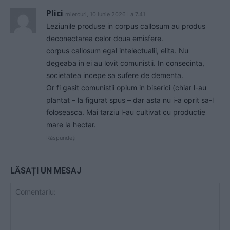
Plici
miercuri, 10 iunie 2026 La 7.41
Leziunile produse in corpus callosum au produs
deconectarea celor doua emisfere.
corpus callosum egal intelectualii, elita. Nu
degeaba in ei au lovit comunistii. In consecinta,
societatea incepe sa sufere de dementa.
Or fi gasit comunistii opium in biserici (chiar l-au
plantat – la figurat spus – dar asta nu i-a oprit sa-l
foloseasca. Mai tarziu l-au cultivat cu productie
mare la hectar.
Răspundeți
LĂSAȚI UN MESAJ