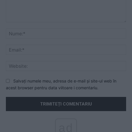
Comentariu:
Nu
Ema
Web
Salvați numele meu, adresa de e-mail și site-ul web în
acest browser pentru data viitoare i comentariu.
ad