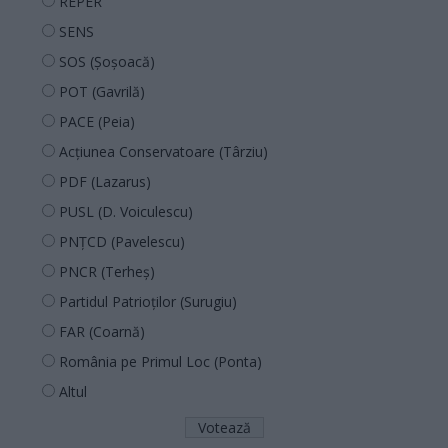
REPER
SENS
SOS (Șoșoacă)
POT (Gavrilă)
PACE (Peia)
Acțiunea Conservatoare (Târziu)
PDF (Lazarus)
PUSL (D. Voiculescu)
PNȚCD (Pavelescu)
PNCR (Terheș)
Partidul Patrioților (Surugiu)
FAR (Coarnă)
România pe Primul Loc (Ponta)
Altul