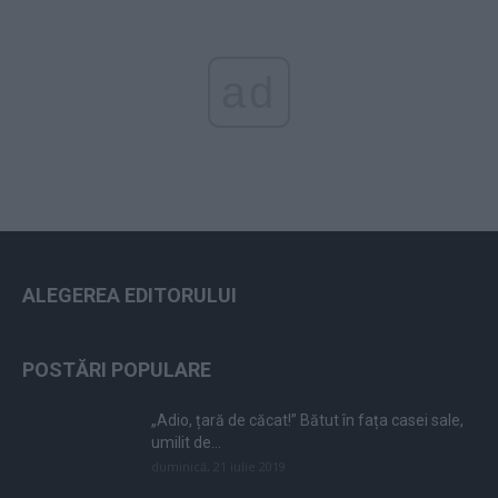
ad
ALEGEREA EDITORULUI
POSTĂRI POPULARE
„Adio, țară de căcat!” Bătut în fața casei sale,
umilit de...
duminică, 21 iulie 2019