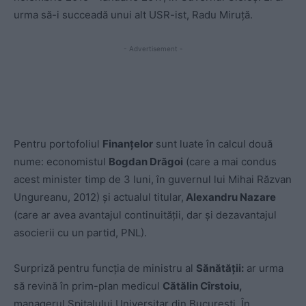
urma să-i succeadă unui alt USR-ist, Radu Miruță.
- Advertisement -
Pentru portofoliul
Finanțelor
sunt luate în calcul două
nume: economistul
Bogdan Drăgoi
(care a mai condus
acest minister timp de 3 luni, în guvernul lui Mihai Răzvan
Ungureanu, 2012) și actualul titular,
Alexandru Nazare
(care ar avea avantajul continuității, dar și dezavantajul
asocierii cu un partid, PNL).
Surpriză pentru funcția de ministru al
Sănătății:
ar urma
să revină în prim-plan medicul
Cătălin Cîrstoiu,
managerul Spitalului Universitar din București. În