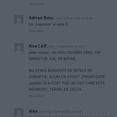
Răspundeți
Adrian Rusu
vineri, 5 iunie 2026 La 16.39
Un „impostor” si asta !!!
Răspundeți
Kise Leff
vineri, 5 iunie 2026 La 11.17
julien tomac. UN NOU GUVERN ZERO. TAP
ISPASITOR. CAL DE BATAIE.
NU STRICI BUNATATE DE RETELE DE
CORUPTIE, ACUM CA A FOST „PRIVATIZATA”
„justitia” SI A FOST PUS UN CEO CARE ESTE
NEOBOSIT, TERIBIL DE ZELOS.
Răspundeți
alex
duminică, 7 iunie 2026 La 21.45