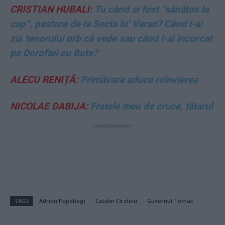
CRISTIAN HUBALI:
Tu când ai fost ”sănătos la
cap”, pastore de la Secta lu’ Varan? Când i-ai
zis tenorului orb că vede sau când l-ai încurcat
pe Doroftei cu Bute?
ALECU RENIȚĂ:
Primăvara aduce reînvierea
NICOLAE DABIJA:
Fratele meu de cruce, tătarul
- Advertisement -
TAGS
Adrian Papahagi
Catalin Cirstoiu
Guvernul Tomac