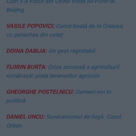
Cum s-a văzut din China vizita lui Putin la
Beijing
VASILE POPOVICI:
Curca beată de la Craiova,
cu perechea din coteț
DOINA DABIJA:
Un gest regretabil
FLORIN BURTA:
Criza ascunsă a agriculturii
românești: piața terenurilor agricole
GHEORGHE POSTELNICU:
Oameni noi în
politică
DANIEL UNCU:
Suveranismul de fugă. Cazul
Orban