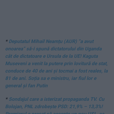
*
Deputatul Mihail Neamțu (AUR) ”a avut
onoarea” să-i spună dictatorului din Uganda
cât de dictatoare e Ursula de la UE! Kaguta
Museveni a venit la putere prin lovitură de stat,
conduce de 40 de ani și tocmai a fost reales, la
81 de ani. Soția sa e ministru, iar fiul lor e
general și fan Putin
*
Sondajul care a isterizat propaganda TV. Cu
Bolojan, PNL zdrobește PSD: 21,9% – 13,3%!
Premierul e presat să accepte un nou USL, ca