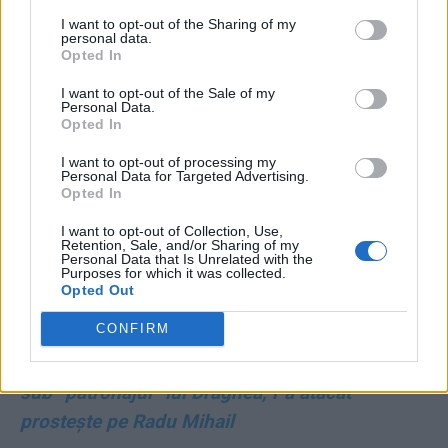
I want to opt-out of the Sharing of my
personal data.
Opted In
I want to opt-out of the Sale of my
Personal Data.
Opted In
I want to opt-out of processing my
Personal Data for Targeted Advertising.
*
VIDEO. Minciună bubuitoare a Vioricăi
Opted In
Dăncilă: cică USR-iștii o loveau cu picioarele!
I want to opt-out of Collection, Use,
Retention, Sale, and/or Sharing of my
”Erau de o violență extraordinară. De multe ori
Personal Data that Is Unrelated with the
Purposes for which it was collected.
eram vânătă pe picioare”
Opted Out
CONFIRM
*
VIDEO. Cătălina Porumbel e la a doua gafă
majoră în ”ciocnirea” cu senatori USR. În 2019,
sub ”patronajul” lui Dragnea, l-a atacat
prostește pe Radu Mihail