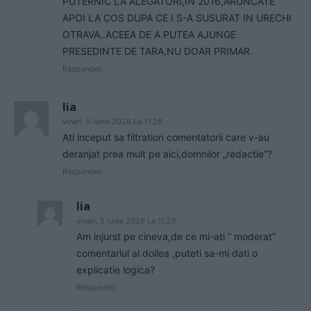
PUTERNIC LA ALEGATORI,IN 2016,ARUNCATE
APOI LA COS DUPA CE I S-A SUSURAT IN URECHI
OTRAVA..ACEEA DE A PUTEA AJUNGE
PRESEDINTE DE TARA,NU DOAR PRIMAR.
Răspundeți
lia
vineri, 5 iunie 2026 La 11.26
Ati inceput sa filtration comentatorii care v-au
deranjat prea mult pe aici,domnilor „redactie”?
Răspundeți
lia
vineri, 5 iunie 2026 La 11.29
Am injurst pe cineva,de ce mi-ati ” moderat”
comentariul al doilea ,puteti sa-mi dati o
explicatie logica?
Răspundeți