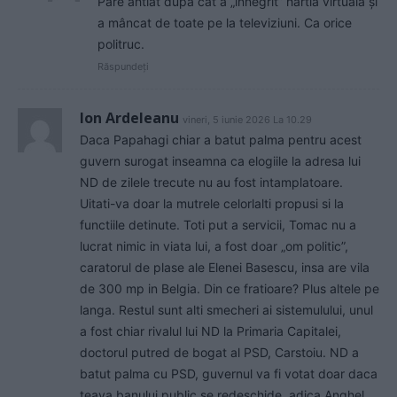
Pare ahtiat după cât a „înnegrit” hărtia virtuală și
a mâncat de toate pe la televiziuni. Ca orice
politruc.
Răspundeți
Ion Ardeleanu
vineri, 5 iunie 2026 La 10.29
Daca Papahagi chiar a batut palma pentru acest
guvern surogat inseamna ca elogiile la adresa lui
ND de zilele trecute nu au fost intamplatoare.
Uitati-va doar la mutrele celorlalti propusi si la
functiile detinute. Toti put a servicii, Tomac nu a
lucrat nimic in viata lui, a fost doar „om politic”,
caratorul de plase ale Elenei Basescu, insa are vila
de 300 mp in Belgia. Din ce fratioare? Plus altele pe
langa. Restul sunt alti smecheri ai sistemulului, unul
a fost chiar rivalul lui ND la Primaria Capitalei,
doctorul putred de bogat al PSD, Carstoiu. ND a
batut palma cu PSD, guvernul va fi votat doar daca
teava banului public se redeschide, adica Anghel