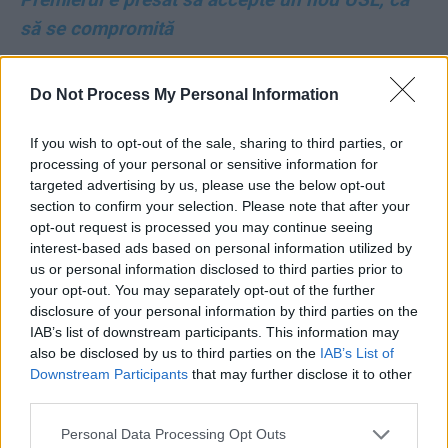
să se compromită
*
Cele 10 condiții pe care PNL și USR ar trebui
Do Not Process My Personal Information
să le pună PSD pentru a reface guvernarea
”pro-europeană”
If you wish to opt-out of the sale, sharing to third parties, or
processing of your personal or sensitive information for
targeted advertising by us, please use the below opt-out
*
De unde a pornit furia ”Clanului de la
section to confirm your selection. Please note that after your
Craiova”: Bolojan a oprit ”conducta de bani” de
opt-out request is processed you may continue seeing
la buget pentru ”găurile negre” ale Olguței
interest-based ads based on personal information utilized by
us or personal information disclosed to third parties prior to
your opt-out. You may separately opt-out of the further
disclosure of your personal information by third parties on the
IAB’s list of downstream participants. This information may
also be disclosed by us to third parties on the
IAB’s List of
Downstream Participants
that may further disclose it to other
third parties.
ad
Personal Data Processing Opt Outs