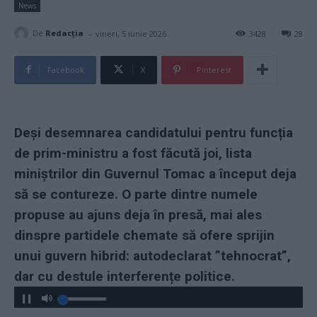
News
-
De
Redacţia
vineri, 5 iunie 2026
3428
28
Facebook
X
Pinterest
Deși desemnarea candidatului pentru funcția
de prim-ministru a fost făcută joi, lista
miniștrilor din Guvernul Tomac a început deja
să se contureze. O parte dintre numele
propuse au ajuns deja în presă, mai ales
dinspre partidele chemate să ofere sprijin
unui guvern hibrid: autodeclarat ”tehnocrat”,
dar cu destule interferențe politice.