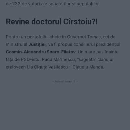
de 233 de voturi ale senatorilor și deputaților.
Revine doctorul Cîrstoiu?!
Pentru un portofoliu-cheie în Guvernul Tomac, cel de
ministru al
Justiției,
va fi propus consilierul prezidențial
Cosmin-Alexandru Soare-Filatov.
Un mare pas înainte
față de PSD-istul Radu Marinescu, ”săgeata” clanului
craiovean Lia Olguța Vasilescu – Claudiu Manda.
- Advertisement -