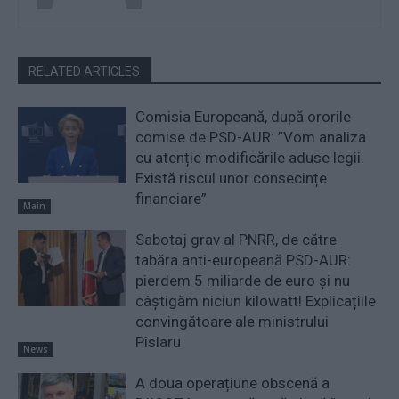
RELATED ARTICLES
Comisia Europeană, după ororile
comise de PSD-AUR: ”Vom analiza
cu atenție modificările aduse legii.
Există riscul unor consecințe
financiare”
Main
Sabotaj grav al PNRR, de către
tabăra anti-europeană PSD-AUR:
pierdem 5 miliarde de euro și nu
câștigăm niciun kilowatt! Explicațiile
convingătoare ale ministrului
Pîslaru
News
A doua operațiune obscenă a