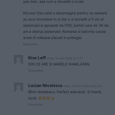
yes man, asa cum a dovedit-o si ieri.
Nicusor Dan este o dezamagire pentru ca oamenii
au avut incredere in el dar s-a dovedit a fi om al
sistemului si apropiat de PSD, partid care de 36 de
ani a distrus sistematic Romania si datorita caruia
avem 8 milioane plecati in pribegie.
Răspundeți
Kise Leff
vineri, 5 iunie 2026 La 11.17
DIN CE ARE SI MARELE SHARLATAN.
Răspundeți
Lucian Nicolescu
vineri, 5 iunie 2026 La 20.54
@Ion Ardeleanu: Perfect adevărat. Si foarte
lucid.
Răspundeți