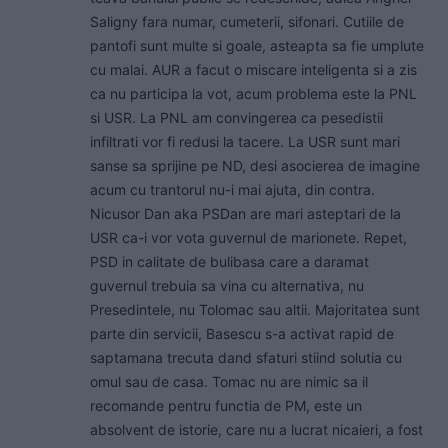
Saligny fara numar, cumeterii, sifonari. Cutiile de
pantofi sunt multe si goale, asteapta sa fie umplute
cu malai. AUR a facut o miscare inteligenta si a zis
ca nu participa la vot, acum problema este la PNL
si USR. La PNL am convingerea ca pesedistii
infiltrati vor fi redusi la tacere. La USR sunt mari
sanse sa sprijine pe ND, desi asocierea de imagine
acum cu trantorul nu-i mai ajuta, din contra.
Nicusor Dan aka PSDan are mari asteptari de la
USR ca-i vor vota guvernul de marionete. Repet,
PSD in calitate de bulibasa care a daramat
guvernul trebuia sa vina cu alternativa, nu
Presedintele, nu Tolomac sau altii. Majoritatea sunt
parte din servicii, Basescu s-a activat rapid de
saptamana trecuta dand sfaturi stiind solutia cu
omul sau de casa. Tomac nu are nimic sa il
recomande pentru functia de PM, este un
absolvent de istorie, care nu a lucrat nicaieri, a fost