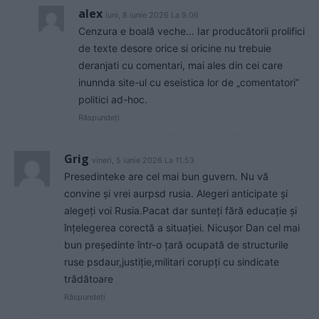
alex
luni, 8 iunie 2026 La 9.06
Cenzura e boală veche… Iar producătorii prolifici
de texte desore orice si oricine nu trebuie
deranjati cu comentari, mai ales din cei care
inunnda site-ul cu eseistica lor de „comentatori”
politici ad-hoc.
Răspundeți
Grig
vineri, 5 iunie 2026 La 11.53
Presedinteke are cel mai bun guvern. Nu vă
convine și vrei aurpsd rusia. Alegeri anticipate și
alegeți voi Rusia.Pacat dar sunteți fără educație și
înțelegerea corectă a situației. Nicușor Dan cel mai
bun președinte într-o țară ocupată de structurile
ruse psdaur,justiție,militari corupți cu sindicate
trădătoare
Răspundeți