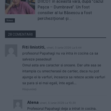
DIICOT în această vară, după ”cazul
Pașca – Dumbrava”. Un fost
consilier al lui Băsescu a fost
percheziționat și...
News
28 COMENTARII
Fiti linistiti,
vineri, 5 iunie 2026 La 9.44
profesorul Papahagi nu va intra in cocina ca sa
salveze pesedeul!
Omul asta are caracter si onoare. Dar uite asa se
intampla cu smecherasii de cartier, daca nu pot
ajunge ei la varfuri, incearca sa reteze acele varfuri
sa para si ei mai egali, inte egali…
Răspundeți
Alena
vineri, 5 iunie 2026 La 10.30
Profesorul Papahagi deja a intrat in cocina.