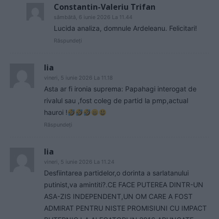
Constantin-Valeriu Trifan
sâmbătă, 6 iunie 2026 La 11.44
Lucida analiza, domnule Ardeleanu. Felicitari!
Răspundeți
lia
vineri, 5 iunie 2026 La 11.18
Asta ar fi ironia suprema: Papahagi interogat de
rivalul sau ,fost coleg de partid la pmp,actual
hauroi !
Răspundeți
lia
vineri, 5 iunie 2026 La 11.24
Desfiintarea partidelor,o dorinta a sarlatanului
putinist,va amintiti?.CE FACE PUTEREA DINTR-UN
ASA-ZIS INDEPENDENT,UN OM CARE A FOST
ADMIRAT PENTRU NISTE PROMISIUNI CU IMPACT