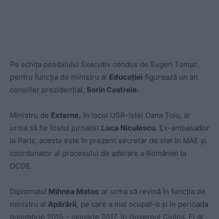
Pe schița posibilului Executiv condus de Eugen Tomac,
pentru funcția de ministru al
Educației
figurează un alt
consilier prezidențial,
Sorin Costreie.
Ministru de
Externe,
în locul USR-istei Oana Țoiu, ar
urma să fie fostul jurnalist
Luca Niculescu.
Ex-ambasador
la Paris, aceste este în prezent secretar de stat în MAE și
coordonator al procesului de aderare a României la
OCDE.
Diplomatul
Mihnea Motoc
ar urma să revină în funcția de
ministru al
Apărării,
pe care a mai ocupat-o și în perioada
noiembrie 2015 – ianuarie 2017, în Guvernul Cioloș. El ar