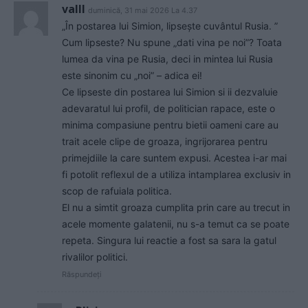
valll
duminică, 31 mai 2026 La 4.37
„În postarea lui Simion, lipsește cuvântul Rusia. ”
Cum lipseste? Nu spune „dati vina pe noi”? Toata
lumea da vina pe Rusia, deci in mintea lui Rusia
este sinonim cu „noi” – adica ei!
Ce lipseste din postarea lui Simion si ii dezvaluie
adevaratul lui profil, de politician rapace, este o
minima compasiune pentru bietii oameni care au
trait acele clipe de groaza, ingrijorarea pentru
primejdiile la care suntem expusi. Acestea i-ar mai
fi potolit reflexul de a utiliza intamplarea exclusiv in
scop de rafuiala politica.
El nu a simtit groaza cumplita prin care au trecut in
acele momente galatenii, nu s-a temut ca se poate
repeta. Singura lui reactie a fost sa sara la gatul
rivalilor politici.
Răspundeți