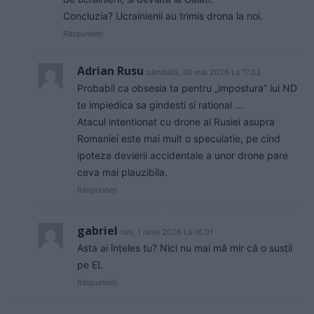
Concluzia? Ucrainienii au trimis drona la noi.
Răspundeți
Adrian Rusu
sâmbătă, 30 mai 2026 La 17.03
Probabil ca obsesia ta pentru „impostura” lui ND
te impiedica sa gindesti si rational …
Atacul intentionat cu drone al Rusiei asupra
Romaniei este mai mult o speculatie, pe cind
ipoteza devierii accidentale a unor drone pare
ceva mai plauzibila.
Răspundeți
gabriel
luni, 1 iunie 2026 La 16.01
Asta ai înțeles tu? Nici nu mai mă mir că o susții
pe EL
Răspundeți