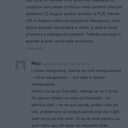
creatura care radea continuu cand oamenii urlau pe
stadionul 23 August pentru dictator si PCR. Merita
citit si despre subiectul egregorul Georgescu, care
aplica aceeasi manipulare a mintii, d-asta a reusit
prostirea a milioane de oamenii. Trebuie cercetat in
spatele scenei, acolo este problema.
Răspundeți
Plici
duminică, 31 mai 2026 La 20.23
Lumea manipulata, inainte sa vina manipulatorul
– micul manipulator -, era deja in starea
manipulabila.
Pentru ca sa nu fi prostit, trebuie sa nu fi prost.
Nu spune nimeni ca niste profesionisti – un
serviciu ostil – nu ne pot pacali, poate chiar pe
toti, problema e ca adeptii astora atat de vrajiti
sunt ca nu isi mai revin. Si nu isi revin pentru ca
sunt nativ sau din lipsa de educatie niste